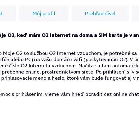
d
Môj profil
Prehľad čísel
oje O2, keď mám O2 Internet na doma a SIM karta je v a
do Moje O2 so službou O2 Internet vzduchom, je potrebné sa p
lefón alebo PC) na vašu domácu wifi (poskytovanou O2). V p
nené číslo O2 Internetu vzduchom. Načíta sa tam automatic
 prebehne online, prostredníctvom siete. Po prihlásení si v s
 prihlasovacie meno a heslo, ktoré vám bude fungovať aj v m
omoc s prihlásením, vieme vám hneď poradiť cez online chat