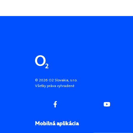
Pätička stránky
©
2026
O2 Slovakia, s.r.o.
Všetky práva vyhradené
Mobilná aplikácia