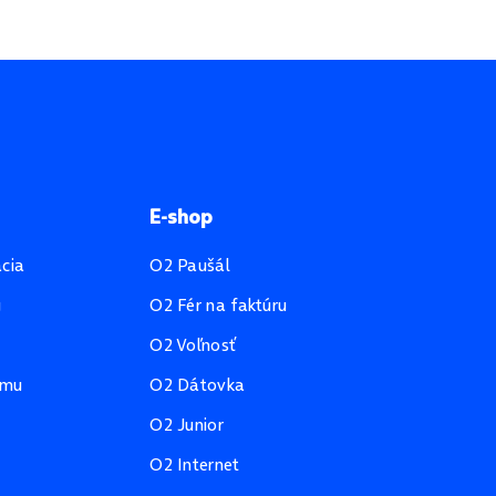
E-shop
ácia
O2 Paušál
u
O2 Fér na faktúru
O2 Voľnosť
amu
O2 Dátovka
O2 Junior
O2 Internet