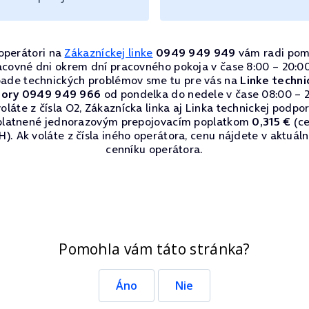
operátori na
Zákazníckej linke
0949 949 949
vám radi pom
acovné dni okrem dní pracovného pokoja v čase 8:00 – 20:00
pade technických problémov sme tu pre vás na
Linke techni
ory 0949 949 966
od pondelka do nedele v čase 08:00 – 2
oláte z čísla O2, Zákaznícka linka aj Linka technickej podpo
platnené jednorazovým prepojovacím poplatkom
0,315 €
(ce
). Ak voláte z čísla iného operátora, cenu nájdete v aktuá
cenníku operátora.
Pomohla vám táto stránka?
Áno
Nie