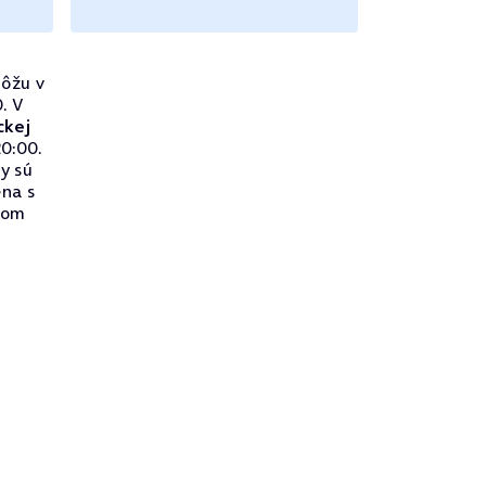
ôžu v
. V
ckej
0:00.
ry sú
na s
lnom