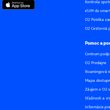
Kontrola spot
eSIM do smart
O2 Poistka za
O2 Cestovná p
Pomoc a po
Centrum podp
O2 Predajne
Roamingová 
Mapa dostupno
Záujem o O2 s
Sťažnosti a vr
Informácie pr