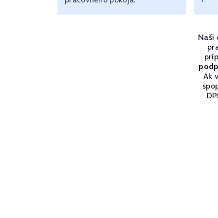
Naši 
pr
prí
podp
Ak v
spo
DPH