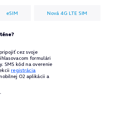
eSIM
Nová 4G LTE SIM
nténe?
ripojiť cez svoje
rihlasovacom formulári
ky. SMS kód na overenie
ekcii
registrácia
obilnej O2 aplikácii a
.