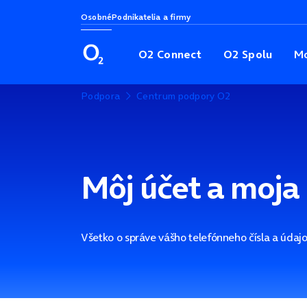
Osobné
Podnikatelia a firmy
O2 Connect
O2 Spolu
Mo
Podpora
Centrum podpory O2
Môj účet a moja
Všetko o správe vášho telefónneho čísla a údajo