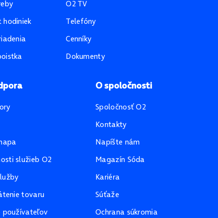
reby
O2 TV
 hodiniek
Telefóny
riadenia
Cenníky
oistka
Dokumenty
dpora
O spoločnosti
ory
Spoločnosť O2
Kontakty
mapa
Napíšte nám
sti služieb O2
Magazín Sóda
lužby
Kariéra
átenie tovaru
Súťaže
e používateľov
Ochrana súkromia