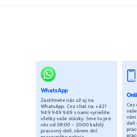
WhatsApp
Onl
Zastihnete nás už aj na
Cez 
WhatsApp. Cez chat na +421
vaše
949 949 949 s nami vyriešite
vám 
všetky vaše otázky. Sme tu pre
deň 
vás od 08:00 – 20:00 každý
prac
pracovný deň, okrem dní
prac
pracovného pokoja.