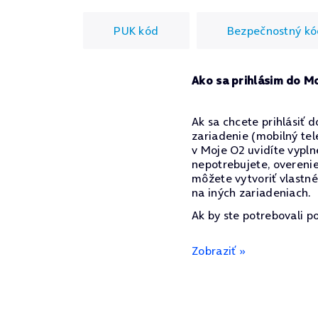
PUK kód
Bezpečnostný kó
Ako sa prihlásim do M
Ak sa chcete prihlásiť 
zariadenie (mobilný te
v Moje O2 uvidíte vypl
nepotrebujete, overenie
môžete vytvoriť vlastné
na iných zariadeniach.
Ak by ste potrebovali p
Zobraziť »