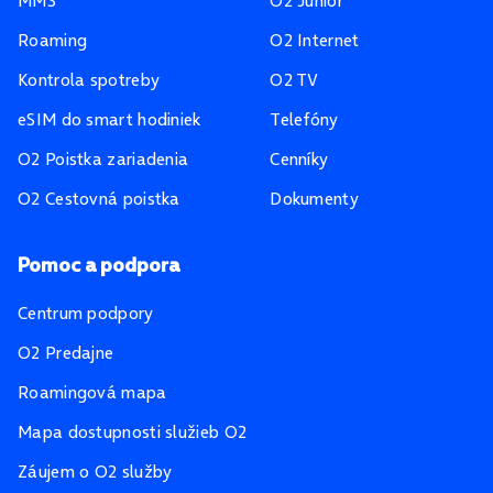
MMS
O2 Junior
Roaming
O2 Internet
Kontrola spotreby
O2 TV
eSIM do smart hodiniek
Telefóny
O2 Poistka zariadenia
Cenníky
O2 Cestovná poistka
Dokumenty
Pomoc a podpora
Centrum podpory
O2 Predajne
Roamingová mapa
Mapa dostupnosti služieb O2
Záujem o O2 služby