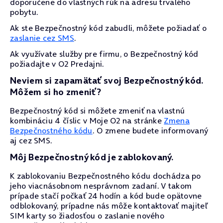
doporučene do vlastných rúk na adresu trvalého
pobytu.
Ak ste Bezpečnostný kód zabudli, môžete požiadať o
zaslanie cez SMS
.
Ak využívate služby pre firmu, o Bezpečnostný kód
požiadajte v O2 Predajni.
Neviem si zapamätať svoj Bezpečnostný kód.
Môžem si ho zmeniť?
Bezpečnostný kód si môžete zmeniť na vlastnú
kombináciu 4 číslic v Moje O2 na stránke
Zmena
Bezpečnostného kódu
. O zmene budete informovaný
aj cez SMS.
Môj Bezpečnostný kód je zablokovaný.
K zablokovaniu Bezpečnostného kódu dochádza po
jeho viacnásobnom nesprávnom zadaní. V takom
prípade stačí počkať 24 hodín a kód bude opätovne
odblokovaný, prípadne nás môže kontaktovať majiteľ
SIM karty so žiadosťou o zaslanie nového