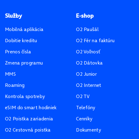
Pätička stránky
Služby
E-shop
Mobilná aplikácia
O2 Paušál
Dobitie kreditu
O2 Fér na faktúru
Prenos čísla
O2 Voľnosť
Zmena programu
O2 Dátovka
MMS
O2 Junior
Roaming
O2 Internet
Kontrola spotreby
O2 TV
eSIM do smart hodiniek
Telefóny
O2 Poistka zariadenia
Cenníky
O2 Cestovná poistka
Dokumenty