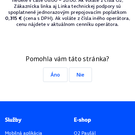
nedele v čase 08:00 – 20:00. Ak voláte z čísla O2,
Zákaznícka linka aj Linka technickej podpory sú
spoplatnené jednorazovým prepojovacím poplatkom
0,315 €
(cena s DPH). Ak voláte z čísla iného operátora,
cenu nájdete v aktuálnom cenníku operátora.
Pomohla vám táto stránka?
Áno
Nie
Pätička stránky
Služby
E-shop
Mobilná aplikácia
O2 Paušál