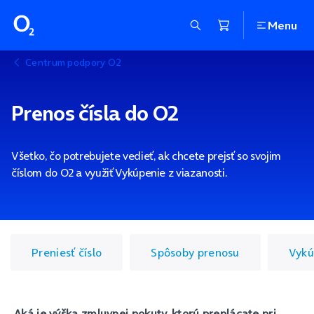
Menu
Centrum podpory O2
Prenos čísla do O2
Všetko, čo potrebujete vedieť, ak chcete prejsť so svojim
číslom do O2 a využiť Vykúpenie z viazanosti.
Preniesť číslo
Spôsoby prenosu
Vykú
Aká je výška zmluvnej pokuty, ktorú preplácate pri