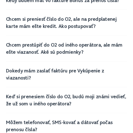
Kedy budem mať vo faktúre Bonus za prenos čísla?
Chcem si preniesť číslo do O2, ale na predplatenej
karte mám ešte kredit. Ako postupovať?
Chcem prestúpiť do O2 od iného operátora, ale mám
ešte viazanosť. Aké sú podmienky?
Dokedy mám zaslať faktúru pre Vykúpenie z
viazanosti?
Keď si prenesiem číslo do O2, budú moji známi vedieť,
že už som u iného operátora?
Môžem telefonovať, SMS-kovať a dátovať počas
prenosu čísla?