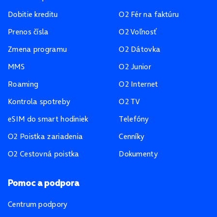
Dobitie kreditu
O2 Fér na faktúru
Prenos čísla
O2 Voľnosť
Zmena programu
O2 Dátovka
MMS
O2 Junior
Roaming
O2 Internet
Kontrola spotreby
O2 TV
eSIM do smart hodiniek
Telefóny
O2 Poistka zariadenia
Cenníky
O2 Cestovná poistka
Dokumenty
Pomoc a podpora
Centrum podpory