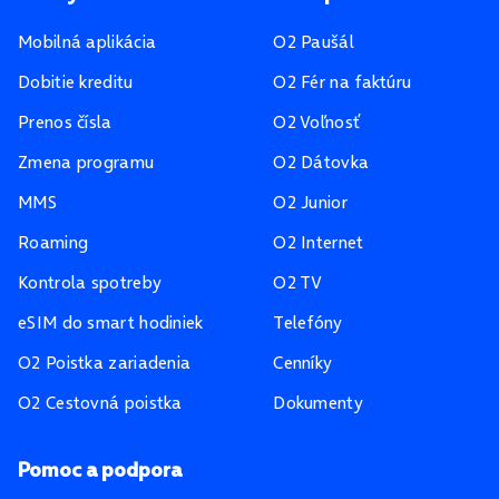
Mobilná aplikácia
O2 Paušál
Dobitie kreditu
O2 Fér na faktúru
Prenos čísla
O2 Voľnosť
Zmena programu
O2 Dátovka
MMS
O2 Junior
Roaming
O2 Internet
Kontrola spotreby
O2 TV
eSIM do smart hodiniek
Telefóny
O2 Poistka zariadenia
Cenníky
O2 Cestovná poistka
Dokumenty
Pomoc a podpora