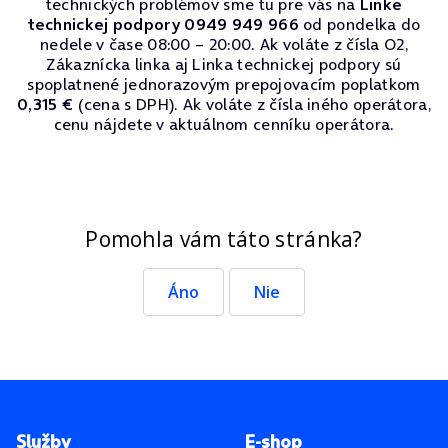
technických problémov sme tu pre vás na
Linke
technickej podpory 0949 949 966
od pondelka do
nedele v čase 08:00 – 20:00. Ak voláte z čísla O2,
Zákaznícka linka aj Linka technickej podpory sú
spoplatnené jednorazovým prepojovacím poplatkom
0,315 €
(cena s DPH). Ak voláte z čísla iného operátora,
cenu nájdete v aktuálnom cenníku operátora.
Pomohla vám táto stránka?
Áno
Nie
Pätička stránky
Služby
E-shop