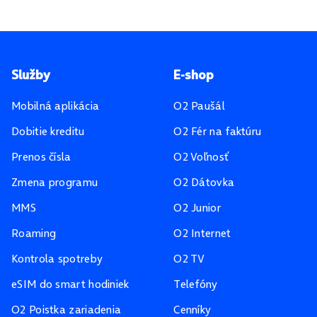
Pätička stránky
Služby
E-shop
Mobilná aplikácia
O2 Paušál
Dobitie kreditu
O2 Fér na faktúru
Prenos čísla
O2 Voľnosť
Zmena programu
O2 Dátovka
MMS
O2 Junior
Roaming
O2 Internet
Kontrola spotreby
O2 TV
eSIM do smart hodiniek
Telefóny
O2 Poistka zariadenia
Cenníky