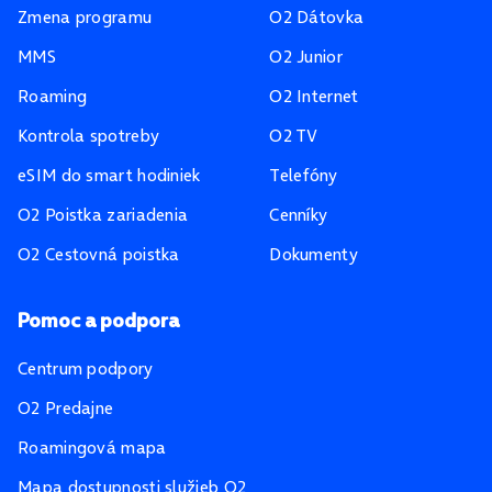
Zmena programu
O2 Dátovka
MMS
O2 Junior
Roaming
O2 Internet
Kontrola spotreby
O2 TV
eSIM do smart hodiniek
Telefóny
O2 Poistka zariadenia
Cenníky
O2 Cestovná poistka
Dokumenty
Pomoc a podpora
Centrum podpory
O2 Predajne
Roamingová mapa
Mapa dostupnosti služieb O2