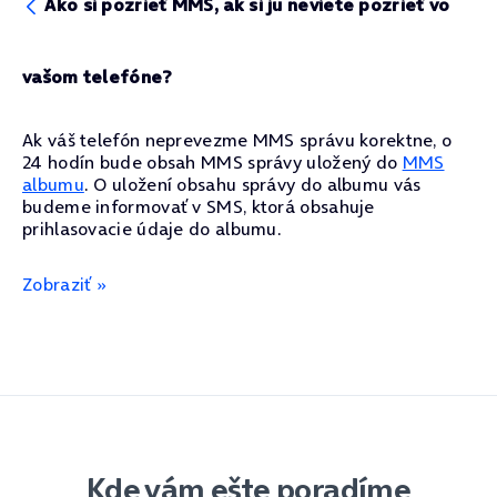
Ako si pozrieť MMS, ak si ju neviete pozrieť vo
vašom telefóne?
Ak váš telefón neprevezme MMS správu korektne, o
24 hodín bude obsah MMS správy uložený do
MMS
albumu
. O uložení obsahu správy do albumu vás
budeme informovať v SMS, ktorá obsahuje
prihlasovacie údaje do albumu.
Zobraziť »
Kde vám ešte poradíme