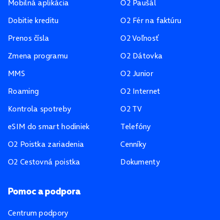
Mobilná aplikácia
O2 Paušál
Dobitie kreditu
O2 Fér na faktúru
Prenos čísla
O2 Voľnosť
Zmena programu
O2 Dátovka
MMS
O2 Junior
Roaming
O2 Internet
Kontrola spotreby
O2 TV
eSIM do smart hodiniek
Telefóny
O2 Poistka zariadenia
Cenníky
O2 Cestovná poistka
Dokumenty
Pomoc a podpora
Centrum podpory