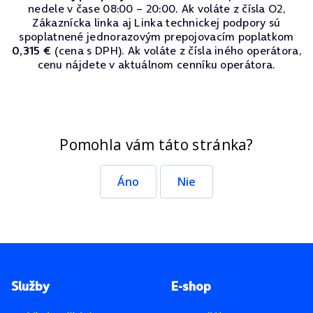
nedele v čase 08:00 – 20:00. Ak voláte z čísla O2,
Zákaznícka linka aj Linka technickej podpory sú
spoplatnené jednorazovým prepojovacím poplatkom
0,315 €
(cena s DPH). Ak voláte z čísla iného operátora,
cenu nájdete v aktuálnom cenníku operátora.
Pomohla vám táto stránka?
Áno
Nie
Pätička stránky
Služby
E-shop