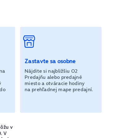
Zastavte sa osobne
 na
Nájdite si najbližšiu O2
Predajňu alebo predajné
ý
miesto a otváracie hodiny
 do
na prehľadnej mape predajní.
ôžu v
. V