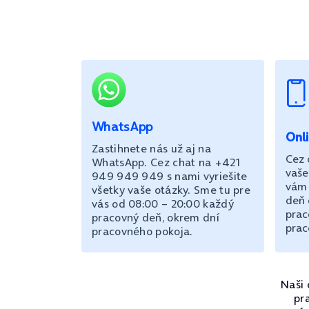
WhatsApp
Onl
Zastihnete nás už aj na
Cez 
WhatsApp. Cez chat na +421
vaše
949 949 949 s nami vyriešite
vám 
všetky vaše otázky. Sme tu pre
deň 
vás od 08:00 – 20:00 každý
prac
pracovný deň, okrem dní
prac
pracovného pokoja.
Naši 
pr