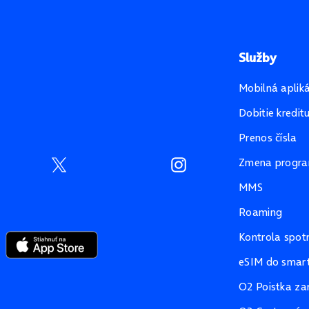
Služby
Mobilná aplik
Dobitie kredit
Prenos čísla
Zmena progr
MMS
Roaming
Kontrola spot
eSIM do smart
O2 Poistka za