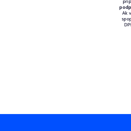
prí
podp
Ak v
spo
DPH