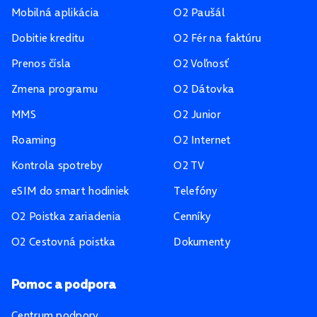
Mobilná aplikácia
O2 Paušál
Dobitie kreditu
O2 Fér na faktúru
Prenos čísla
O2 Voľnosť
Zmena programu
O2 Dátovka
MMS
O2 Junior
Roaming
O2 Internet
Kontrola spotreby
O2 TV
eSIM do smart hodiniek
Telefóny
O2 Poistka zariadenia
Cenníky
O2 Cestovná poistka
Dokumenty
Pomoc a podpora
Centrum podpory