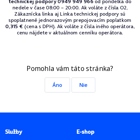
technickej podpory 0949 949 966
od pondelka do
nedele v čase 08:00 – 20:00. Ak voláte z čísla O2,
Zákaznícka linka aj Linka technickej podpory sú
spoplatnené jednorazovým prepojovacím poplatkom
0,315 €
(cena s DPH). Ak voláte z čísla iného operátora,
cenu nájdete v aktuálnom cenníku operátora.
Pomohla vám táto stránka?
Áno
Nie
Pätička stránky
Služby
E-shop