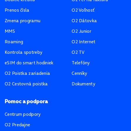
Prenos čísla
O2 Voľnosť
Zmena programu
O2 Dátovka
MMS
O2 Junior
Roaming
O2 Internet
Kontrola spotreby
O2 TV
eSIM do smart hodiniek
Telefóny
O2 Poistka zariadenia
Cenníky
O2 Cestovná poistka
Dokumenty
Pomoc a podpora
Centrum podpory
O2 Predajne