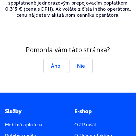
spoplatnené jednorazovým prepojovacím poplatkom
0,315 €
(cena s DPH). Ak voláte z čísla iného operátora,
cenu nájdete v aktuálnom cenníku operátora.
Pomohla vám táto stránka?
Áno
Nie
Pätička stránky
Služby
E-shop
Mobilná aplikácia
O2 Paušál
Dobitie kreditu
O2 Fér na faktúru