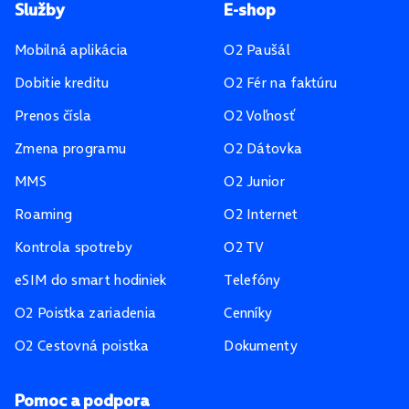
Pätička stránky
Služby
E-shop
Mobilná aplikácia
O2 Paušál
Dobitie kreditu
O2 Fér na faktúru
Prenos čísla
O2 Voľnosť
Zmena programu
O2 Dátovka
MMS
O2 Junior
Roaming
O2 Internet
Kontrola spotreby
O2 TV
eSIM do smart hodiniek
Telefóny
O2 Poistka zariadenia
Cenníky
O2 Cestovná poistka
Dokumenty
Pomoc a podpora