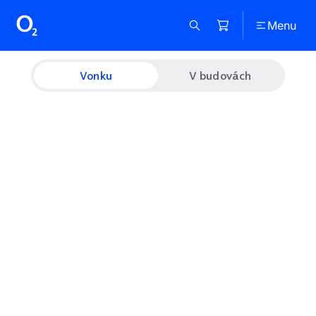
Menu
Vonku
V budovách