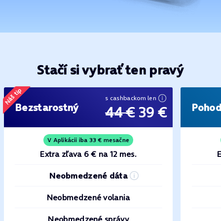
Stačí si vybrať ten pravý
Náš tip
s cashbackom len
Bezstarostný
Poho
44 €
39 €
V Aplikácii iba 33 € mesačne
Extra zľava 6 € na 12 mes.
E
Neobmedzené dáta
Neobmedzené volania
Neobmedzené správy