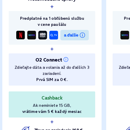
Predplatné na 1 obľúbenú službu
Pr
v cene paušálu
a ďalšie
O2 Connect
Zdieľajte dáta a volania až do ďalších 3
Zdieľa
zariadení.
Prvá SIM za 0 €.
Cashback
Ak neminiete 15 GB,
vrátime vám 5 € každý mesiac