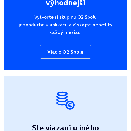
výhodnejší
Vytvorte si skupinu O2 Spolu
jednoducho v aplikácii a
získajte benefity
každý mesiac.
Viac o O2 Spolu
Ste viazaní u iného