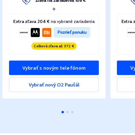
Zľava na zariadenia 168 €
Extra zľava 204 €
na vybrané zariadenia
Extra 
Pozrieť ponuku
Celková zľava až 372 €
Vybrať s novým telefónom
V
Vybrať nový O2 Paušál