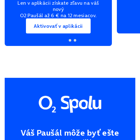
Len v aplikácii získate zľavu na váš
nový
O2 Paušál až 6 € na 12 mesiacov.
Aktivovať v aplikácii
Váš Paušál môže byť ešte