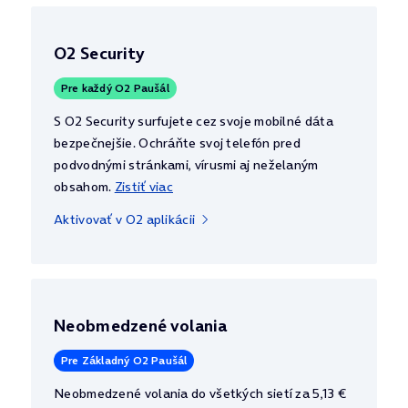
O2 Security
Pre každý O2 Paušál
S O2 Security surfujete cez svoje mobilné dáta
bezpečnejšie. Ochráňte svoj telefón pred
podvodnými stránkami, vírusmi aj neželaným
obsahom.
Zistiť viac
Aktivovať v O2 aplikácii
Neobmedzené volania
Pre Základný O2 Paušál
Neobmedzené volania do všetkých sietí za 5,13 €