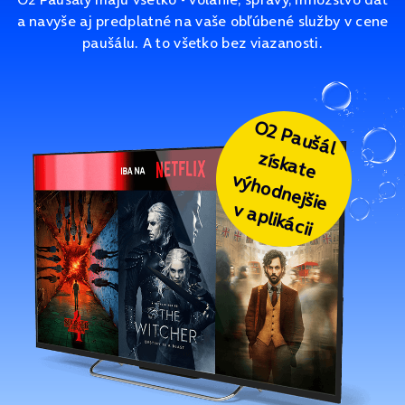
a navyše aj predplatné na vaše obľúbené služby v cene
paušálu. A to všetko bez viazanosti.
O2 Paušál
získate
výhodnejšie
v aplikácii