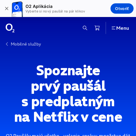
O2 Aplikácia
Otvoriť
Vyberte si nový paušál na pár klikov
Menu
Mobilné služby
Spoznajte
prvý paušál
s predplatným
na Netflix v cene
O2 Paušály majú všetko - volanie, správy, množstvo dát