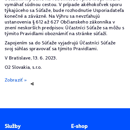
vymáhať súdnou cestou. V prípade akéhokoľvek sporu
týkajúceho sa Súťaže, bude rozhodnutie Usporiadateľa
konečné a záväzné. Na Výhru sa nevzťahujú
ustanovenia § 612 až 627 Občianskeho zákonníka v
znení neskorších predpisov. Účastníci Súťaže sa môžu s
týmito Pravidlami oboznámiť na stránke súťaží.
Zapojením sa do Súťaže vyjadrujú Účastníci Súťaže
svoj súhlas spravovať sa týmito Pravidlami.
V Bratislave, 13. 6. 2023.
O2 Slovakia, s.r.o.
Zobraziť »
Pätička stránky
Služby
E-shop