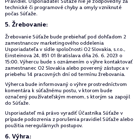
Pravidiel. Usporiadateľ Súťaže nie je zodpovedný za
technické či programové chyby a omyly vzniknuté
počas Súťaže.
5. Žrebovanie:
Žrebovanie Súťaže bude prebiehať pod dohľadom 2
zamestnancov marketingového oddelenia
Usporiadateľa v sídle spoločnosti O2 Slovakia, s.r.o.,
Einsteinova 24, 851 01 Bratislava dňa 26. 6. 2023 o
15:00. Výhercu bude s oznámením o výhre kontaktovať
zamestnanec O2 Slovakia alebo poverený zástupca v
priebehu 14 pracovných dní od termínu žrebovania.
Výherca bude informovaný o výhre prostredníctvom
komentára k súťažnému postu, v ktorom bude
označený používateľským menom, s ktorým sa zapojil
do Súťaže.
Usporiadateľ má právo vyradiť Účastníka Súťaže v
prípade podozrenia z porušenia pravidiel Súťaže alebo
použitia neregulárnych postupov.
6. Výhra: