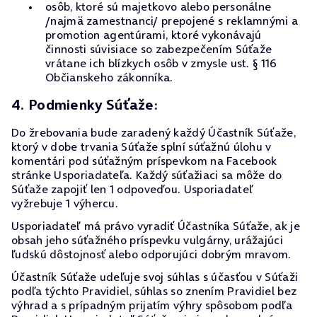
osôb, ktoré sú majetkovo alebo personálne
/najmä zamestnanci/ prepojené s reklamnými a
promotion agentúrami, ktoré vykonávajú
činnosti súvisiace so zabezpečením Súťaže
vrátane ich blízkych osôb v zmysle ust. § 116
Občianskeho zákonníka.
4. Podmienky Súťaže:
Do žrebovania bude zaradený každý Účastník Súťaže,
ktorý v dobe trvania Súťaže splní súťažnú úlohu v
komentári pod súťažným príspevkom na Facebook
stránke Usporiadateľa. Každý súťažiaci sa môže do
Súťaže zapojiť len 1 odpoveďou. Usporiadateľ
vyžrebuje 1 výhercu.
Usporiadateľ má právo vyradiť Účastníka Súťaže, ak je
obsah jeho súťažného príspevku vulgárny, urážajúci
ľudskú dôstojnosť alebo odporujúci dobrým mravom.
Účastník Súťaže udeľuje svoj súhlas s účasťou v Súťaži
podľa týchto Pravidiel, súhlas so znením Pravidiel bez
výhrad a s prípadným prijatím výhry spôsobom podľa