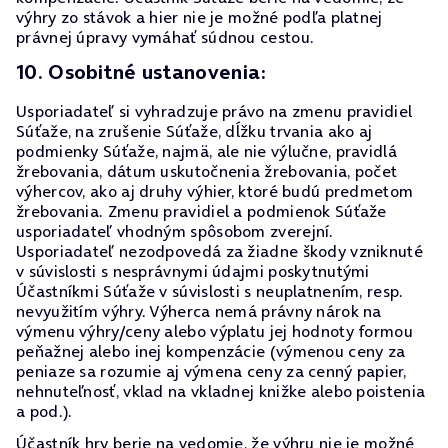
výhry zo stávok a hier nie je možné podľa platnej
právnej úpravy vymáhať súdnou cestou.
10. Osobitné ustanovenia:
Usporiadateľ si vyhradzuje právo na zmenu pravidiel
Súťaže, na zrušenie Súťaže, dĺžku trvania ako aj
podmienky Súťaže, najmä, ale nie výlučne, pravidlá
žrebovania, dátum uskutočnenia žrebovania, počet
výhercov, ako aj druhy výhier, ktoré budú predmetom
žrebovania. Zmenu pravidiel a podmienok Súťaže
usporiadateľ vhodným spôsobom zverejní.
Usporiadateľ nezodpovedá za žiadne škody vzniknuté
v súvislosti s nesprávnymi údajmi poskytnutými
Účastníkmi Súťaže v súvislosti s neuplatnením, resp.
nevyužitím výhry. Výherca nemá právny nárok na
výmenu výhry/ceny alebo výplatu jej hodnoty formou
peňažnej alebo inej kompenzácie (výmenou ceny za
peniaze sa rozumie aj výmena ceny za cenný papier,
nehnuteľnosť, vklad na vkladnej knižke alebo poistenia
a pod.).
Účastník hry berie na vedomie, že výhru nie je možné