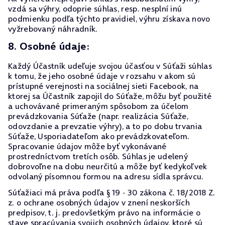
vzdá sa výhry, odoprie súhlas, resp. nesplní inú
podmienku podľa týchto pravidiel, výhru získava novo
vyžrebovaný náhradník.
8. Osobné údaje:
Každý Účastník udeľuje svojou účasťou v Súťaži súhlas
k tomu, že jeho osobné údaje v rozsahu v akom sú
prístupné verejnosti na sociálnej sieti Facebook, na
ktorej sa Účastník zapojil do Súťaže, môžu byť použité
a uchovávané primeraným spôsobom za účelom
prevádzkovania Súťaže (napr. realizácia Súťaže,
odovzdanie a prevzatie výhry), a to po dobu trvania
Súťaže, Usporiadateľom ako prevádzkovateľom.
Spracovanie údajov môže byť vykonávané
prostredníctvom tretích osôb. Súhlas je udelený
dobrovoľne na dobu neurčitú a môže byť kedykoľvek
odvolaný písomnou formou na adresu sídla správcu.
Súťažiaci má práva podľa § 19 - 30 zákona č. 18/2018 Z.
z. o ochrane osobných údajov v znení neskorších
predpisov, t. j. predovšetkým právo na informácie o
stave spracúvania svojich osobných údajov, ktoré sú