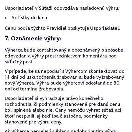
Usporiadateľ v Súťaži odovzdáva nasledovnú výhru:
5x lístky do kina
Cenu podľa týchto Pravidiel poskytuje Usporiadateľ.
7. Oznámenie výhry:
Výherca bude kontaktovaný a oboznámený o spôsobe
odovzdania výhry prostredníctvom komentára pod
súťažný post.
V prípade, že sa nepodarí s Výhercom skontaktovať do
14 dní od uskutočnenia žrebovania, bude vyžrebovaný
nový Výherca. Výhra bude výhercovi odoslaná do 30
dní od termínu žrebovania.
Usporiadateľ si vyhradzuje právo konečného
rozhodnutia, či podmienky stanovené pre danú cenu
boli splnené alebo nie. Ceny nemôžu vyhrať súťažiaci,
ktorí nesplnili, aj keď iba čiastočne, podmienky
stanovené pre výhru ceny.
Ak Výherca neprejaví súhlas s nadobudnutím výhry,