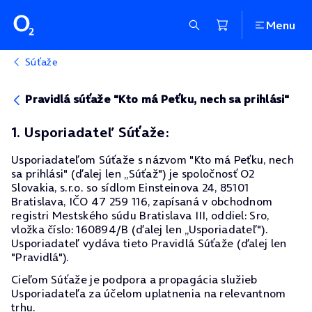
Menu
Súťaže
Pravidlá súťaže "Kto má Peťku, nech sa prihlási"
1. Usporiadateľ Súťaže:
Usporiadateľom Súťaže s názvom "Kto má Peťku, nech
sa prihlási" (ďalej len „Súťaž") je spoločnosť O2
Slovakia, s.r.o. so sídlom Einsteinova 24, 85101
Bratislava, IČO 47 259 116, zapísaná v obchodnom
registri Mestského súdu Bratislava III, oddiel: Sro,
vložka číslo: 160894/B (ďalej len „Usporiadateľ").
Usporiadateľ vydáva tieto Pravidlá Súťaže (ďalej len
"Pravidlá").
Cieľom Súťaže je podpora a propagácia služieb
Usporiadateľa za účelom uplatnenia na relevantnom
trhu.