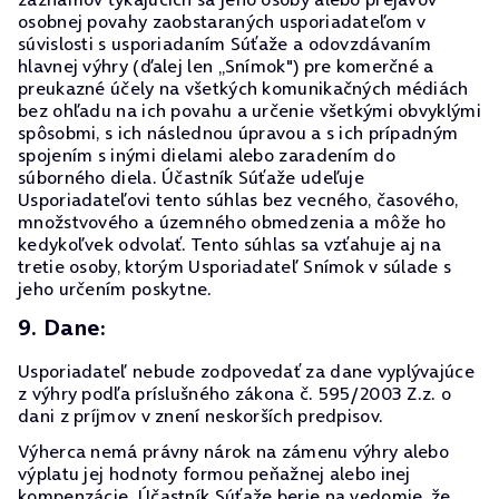
osobnej povahy zaobstaraných usporiadateľom v
súvislosti s usporiadaním Súťaže a odovzdávaním
hlavnej výhry (ďalej len „Snímok") pre komerčné a
preukazné účely na všetkých komunikačných médiách
bez ohľadu na ich povahu a určenie všetkými obvyklými
spôsobmi, s ich následnou úpravou a s ich prípadným
spojením s inými dielami alebo zaradením do
súborného diela. Účastník Súťaže udeľuje
Usporiadateľovi tento súhlas bez vecného, časového,
množstvového a územného obmedzenia a môže ho
kedykoľvek odvolať. Tento súhlas sa vzťahuje aj na
tretie osoby, ktorým Usporiadateľ Snímok v súlade s
jeho určením poskytne.
9. Dane:
Usporiadateľ nebude zodpovedať za dane vyplývajúce
z výhry podľa príslušného zákona č. 595/2003 Z.z. o
dani z príjmov v znení neskorších predpisov.
Výherca nemá právny nárok na zámenu výhry alebo
výplatu jej hodnoty formou peňažnej alebo inej
kompenzácie. Účastník Súťaže berie na vedomie, že