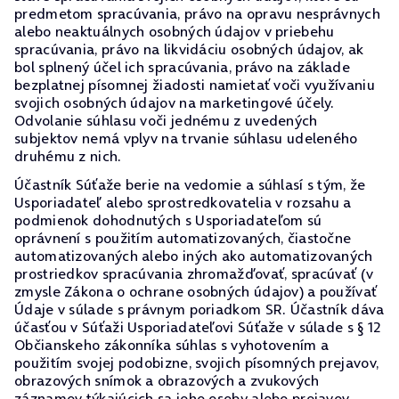
predmetom spracúvania, právo na opravu nesprávnych
alebo neaktuálnych osobných údajov v priebehu
spracúvania, právo na likvidáciu osobných údajov, ak
bol splnený účel ich spracúvania, právo na základe
bezplatnej písomnej žiadosti namietať voči využívaniu
svojich osobných údajov na marketingové účely.
Odvolanie súhlasu voči jednému z uvedených
subjektov nemá vplyv na trvanie súhlasu udeleného
druhému z nich.
Účastník Súťaže berie na vedomie a súhlasí s tým, že
Usporiadateľ alebo sprostredkovatelia v rozsahu a
podmienok dohodnutých s Usporiadateľom sú
oprávnení s použitím automatizovaných, čiastočne
automatizovaných alebo iných ako automatizovaných
prostriedkov spracúvania zhromažďovať, spracúvať (v
zmysle Zákona o ochrane osobných údajov) a používať
Údaje v súlade s právnym poriadkom SR. Účastník dáva
účasťou v Súťaži Usporiadateľovi Súťaže v súlade s § 12
Občianskeho zákonníka súhlas s vyhotovením a
použitím svojej podobizne, svojich písomných prejavov,
obrazových snímok a obrazových a zvukových
záznamov týkajúcich sa jeho osoby alebo prejavov