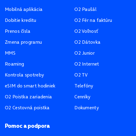
Mobilná aplikácia
O2 Paušál
Dobitie kreditu
O2 Fér na faktúru
Prenos čísla
O2 Voľnosť
Zmena programu
O2 Dátovka
MMS
O2 Junior
Roaming
O2 Internet
Kontrola spotreby
O2 TV
eSIM do smart hodiniek
Telefóny
O2 Poistka zariadenia
Cenníky
O2 Cestovná poistka
Dokumenty
Pomoc a podpora