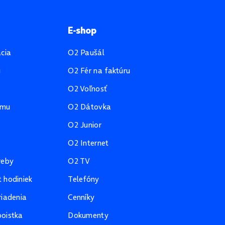
E-shop
ácia
O2 Paušál
u
O2 Fér na faktúru
O2 Voľnosť
amu
O2 Dátovka
O2 Junior
O2 Internet
reby
O2 TV
 hodiniek
Telefóny
riadenia
Cenníky
oistka
Dokumenty