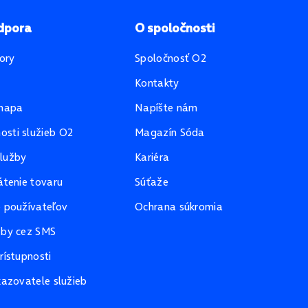
dpora
O spoločnosti
ory
Spoločnosť O2
Kontakty
mapa
Napíšte nám
sti služieb O2
Magazín Sóda
lužby
Kariéra
átenie tovaru
Súťaže
e používateľov
Ochrana súkromia
žby cez SMS
rístupnosti
kazovatele služieb