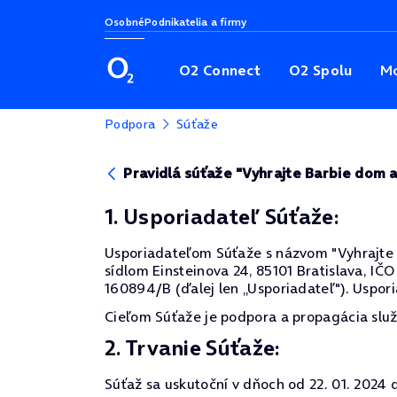
Osobné
Podnikatelia a firmy
O2 Connect
O2 Spolu
Mo
Podpora
Súťaže
Pravidlá súťaže "Vyhrajte Barbie dom
1. Usporiadateľ Súťaže:
Usporiadateľom Súťaže s názvom "Vyhrajte B
sídlom Einsteinova 24, 85101 Bratislava, IČO
160894/B (ďalej len „Usporiadateľ"). Usporia
Cieľom Súťaže je podpora a propagácia služ
2. Trvanie Súťaže:
Súťaž sa uskutoční v dňoch od 22. 01. 2024 