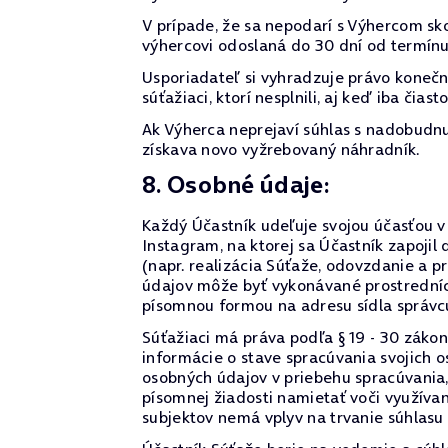
V prípade, že sa nepodarí s Výhercom s
výhercovi odoslaná do 30 dní od termínu
Usporiadateľ si vyhradzuje právo koneč
súťažiaci, ktorí nesplnili, aj keď iba či
Ak Výherca neprejaví súhlas s nadobudnut
získava novo vyžrebovaný náhradník.
8. Osobné údaje:
Každý Účastník udeľuje svojou účasťou v 
Instagram, na ktorej sa Účastník zapoj
(napr. realizácia Súťaže, odovzdanie a 
údajov môže byť vykonávané prostredníc
písomnou formou na adresu sídla správc
Súťažiaci má práva podľa § 19 - 30 zákon
informácie o stave spracúvania svojich
osobných údajov v priebehu spracúvania, 
písomnej žiadosti namietať voči využíva
subjektov nemá vplyv na trvanie súhlas