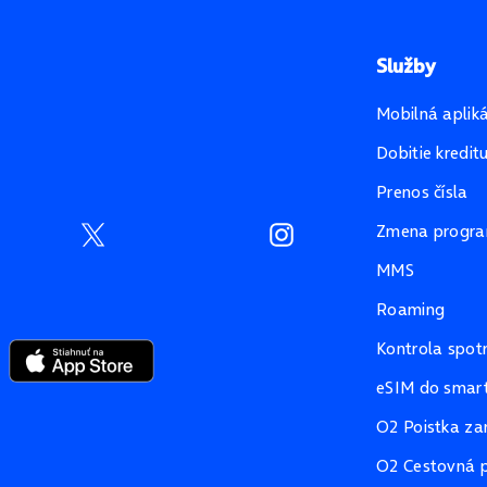
Služby
Mobilná aplik
Dobitie kredit
Prenos čísla
Zmena progr
MMS
Roaming
Kontrola spot
eSIM do smart
O2 Poistka za
O2 Cestovná p