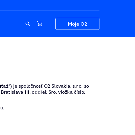
Moje O2
") je spoločnosť O2 Slovakia, s.r.o. so
tislava III, oddiel: Sro, vložka číslo:
u.