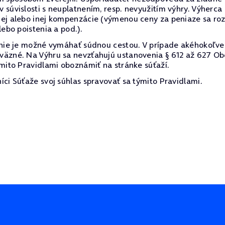
 súvislosti s neuplatnením, resp. nevyužitím výhry. Výher
nej alebo inej kompenzácie (výmenou ceny za peniaze sa roz
ebo poistenia a pod.).
 nie je možné vymáhať súdnou cestou. V prípade akéhokoľve
väzné. Na Výhru sa nevzťahujú ustanovenia § 612 až 627 Ob
ýmito Pravidlami oboznámiť na stránke súťaží.
ci Súťaže svoj súhlas spravovať sa týmito Pravidlami.