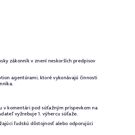
nsky zákonník v znení neskorších predpisov
tion agentúrami, ktoré vykonávajú činnosti
nníka.
ohu v komentári pod súťažným príspevkom na
dateľ vyžrebuje 1. výhercu súťaže.
žajúci ľudskú dôstojnosť alebo odporujúci