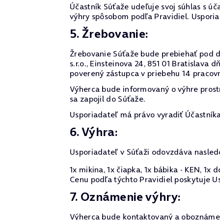
Účastník Súťaže udeľuje svoj súhlas s úč
výhry spôsobom podľa Pravidiel. Usporia
5. Žrebovanie:
Žrebovanie Súťaže bude prebiehať pod d
s.r.o., Einsteinova 24, 851 01 Bratislav
poverený zástupca v priebehu 14 pracov
Výherca bude informovaný o výhre pros
sa zapojil do Súťaže.
Usporiadateľ má právo vyradiť Účastníka
6. Výhra:
Usporiadateľ v Súťaži odovzdáva nasled
1x mikina, 1x čiapka, 1x bábika - KEN, 1x
Cenu podľa týchto Pravidiel poskytuje U
7. Oznámenie výhry:
Výherca bude kontaktovaný a oboznámen