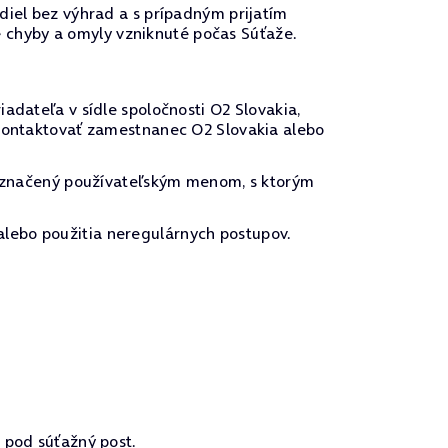
idiel bez výhrad a s prípadným prijatím
 chyby a omyly vzniknuté počas Súťaže.
ateľa v sídle spoločnosti O2 Slovakia,
e kontaktovať zamestnanec O2 Slovakia alebo
označený používateľským menom, s ktorým
alebo použitia neregulárnych postupov.
pod súťažný post.