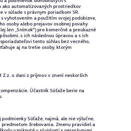
sahu a podmienok dohodnutých s
h ako automatizovaných prostriedkov
je v súlade s právnym poriadkom SR.
 s vyhotovením a použitím svojej podobizne,
eho osoby alebo prejavov osobnej povahy
lej len „Snímok") pre komerčné a preukazné
ôsobmi, s ich následnou úpravou a s ich
sporiadateľovi tento súhlas bez vecného,
huje aj na tretie osoby, ktorým
.z. o dani z príjmov v znení neskorších
kompenzácie. Účastník Súťaže berie na
u.
j podmienky Súťaže, najmä, ale nie výlučne,
dú predmetom žrebovania. Zmenu pravidiel a
ody vzniknuté v súvislosti s nesprávnymi