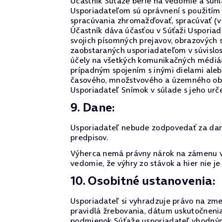
Účastník Súťaže berie na vedomie a súhl
Usporiadateľom sú oprávnení s použitím
spracúvania zhromažďovať, spracúvať (v
Účastník dáva účasťou v Súťaži Usporiad
svojich písomných prejavov, obrazových
zaobstaraných usporiadateľom v súvislos
účely na všetkých komunikačných médiách
prípadným spojením s inými dielami aleb
časového, množstvového a územného obme
Usporiadateľ Snímok v súlade s jeho urč
9. Dane:
Usporiadateľ nebude zodpovedať za dane 
predpisov.
Výherca nemá právny nárok na zámenu vý
vedomie, že výhry zo stávok a hier nie 
10. Osobitné ustanovenia:
Usporiadateľ si vyhradzuje právo na zmen
pravidlá žrebovania, dátum uskutočnenia
podmienok Súťaže usporiadateľ vhodným 