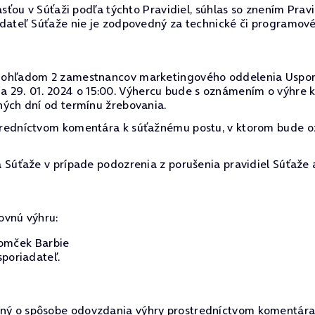
asťou v Súťaži podľa týchto Pravidiel, súhlas so znením Prav
dateľ Súťaže nie je zodpovedný za technické či programové
ohľadom 2 zamestnancov marketingového oddelenia Usporiad
a dňa 29. 01. 2024 o 15:00. Výhercu bude s oznámením o výhr
ných dní od termínu žrebovania.
tredníctvom komentára k súťažnému postu, v ktorom bude 
 Súťaže v prípade podozrenia z porušenia pravidiel Súťaže 
ovnú výhru:
 domček Barbie
sporiadateľ.
ý o spôsobe odovzdania výhry prostredníctvom komentára 