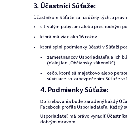
3. Účastníci Súťaže:
Účastníkom Súťaže sa na účely týchto pravi
s trvalým pobytom alebo prechodným pob
ktorá má viac ako 16 rokov
ktorá splní podmienky účasti v Súťaži po
zamestnancov Usporiadateľa a ich blí
(ďalej len „Občiansky zákonník"),
osôb, ktoré sú majetkovo alebo pers
súvisiace so zabezpečením Súťaže vrá
4. Podmienky Súťaže:
Do žrebovania bude zaradený každý Účas
Facebook profile Usporiadateľa. Každý s
Usporiadateľ má právo vyradiť Účastníka
dobrým mravom.