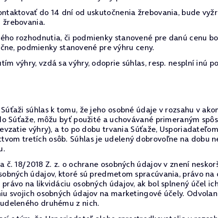
kontaktovať do 14 dní od uskutočnenia žrebovania, bude vy
 žrebovania.
ného rozhodnutia, či podmienky stanovené pre danú cenu bo
astočne, podmienky stanovené pre výhru ceny.
ím výhry, vzdá sa výhry, odoprie súhlas, resp. nesplní inú p
Súťaži súhlas k tomu, že jeho osobné údaje v rozsahu v akom 
il do Súťaže, môžu byť použité a uchovávané primeraným s
prevzatie výhry), a to po dobu trvania Súťaže, Usporiadate
tvom tretích osôb. Súhlas je udelený dobrovoľne na dobu n
u.
a č. 18/2018 Z. z. o ochrane osobných údajov v znení neskorš
 osobných údajov, ktoré sú predmetom spracúvania, právo na
právo na likvidáciu osobných údajov, ak bol splnený účel ic
niu svojich osobných údajov na marketingové účely. Odvola
u udeleného druhému z nich.