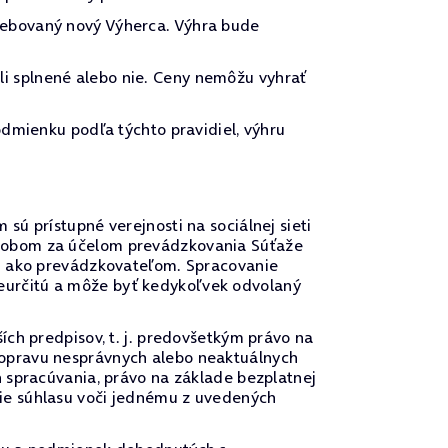
žrebovaný nový Výherca. Výhra bude
li splnené alebo nie. Ceny nemôžu vyhrať
odmienku podľa týchto pravidiel, výhru
sú prístupné verejnosti na sociálnej sieti
pôsobom za účelom prevádzkovania Súťaže
ľom ako prevádzkovateľom. Spracovanie
eurčitú a môže byť kedykoľvek odvolaný
ích predpisov, t. j. predovšetkým právo na
 opravu nesprávnych alebo neaktuálnych
h spracúvania, právo na základe bezplatnej
nie súhlasu voči jednému z uvedených