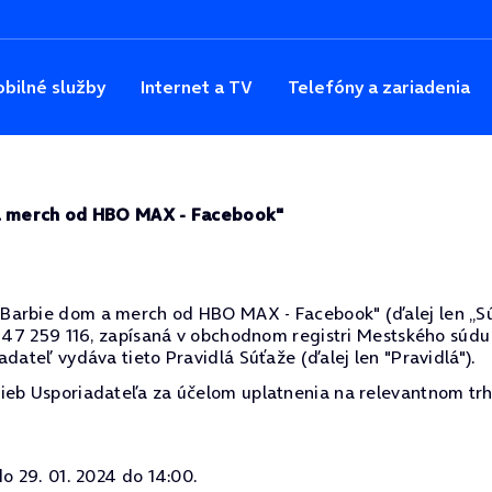
bilné služby
Internet a TV
Telefóny a zariadenia
 a merch od HBO MAX - Facebook"
arbie dom a merch od HBO MAX - Facebook" (ďalej len „Súťaž
 47 259 116, zapísaná v obchodnom registri Mestského súdu Bra
dateľ vydáva tieto Pravidlá Súťaže (ďalej len "Pravidlá").
ieb Usporiadateľa za účelom uplatnenia na relevantnom trh
do 29. 01. 2024 do 14:00.