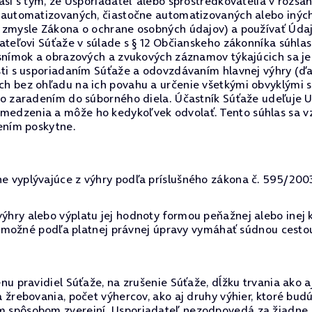
así s tým, že Usporiadateľ alebo sprostredkovatelia v roz
 automatizovaných, čiastočne automatizovaných alebo inýc
 zmysle Zákona o ochrane osobných údajov) a používať Úda
ateľovi Súťaže v súlade s § 12 Občianskeho zákonníka súhlas
 snímok a obrazových a zvukových záznamov týkajúcich sa j
ti s usporiadaním Súťaže a odovzdávaním hlavnej výhry (ďa
 bez ohľadu na ich povahu a určenie všetkými obvyklými sp
o zaradením do súborného diela. Účastník Súťaže udeľuje U
dzenia a môže ho kedykoľvek odvolať. Tento súhlas sa vzťa
ením poskytne.
vyplývajúce z výhry podľa príslušného zákona č. 595/2003 Z
hry alebo výplatu jej hodnoty formou peňažnej alebo inej 
je možné podľa platnej právnej úpravy vymáhať súdnou cesto
u pravidiel Súťaže, na zrušenie Súťaže, dĺžku trvania ako a
 žrebovania, počet výhercov, ako aj druhy výhier, ktoré bu
spôsobom zverejní. Usporiadateľ nezodpovedá za žiadne šk