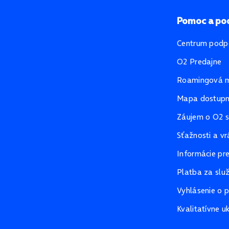
Pomoc a po
Centrum podp
O2 Predajne
Roamingová 
Mapa dostupno
Záujem o O2 s
Sťažnosti a vr
Informácie pr
Platba za slu
Vyhlásenie o p
Kvalitatívne u