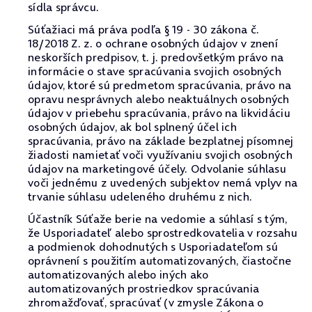
sídla správcu.
Súťažiaci má práva podľa § 19 - 30 zákona č.
18/2018 Z. z. o ochrane osobných údajov v znení
neskorších predpisov, t. j. predovšetkým právo na
informácie o stave spracúvania svojich osobných
údajov, ktoré sú predmetom spracúvania, právo na
opravu nesprávnych alebo neaktuálnych osobných
údajov v priebehu spracúvania, právo na likvidáciu
osobných údajov, ak bol splnený účel ich
spracúvania, právo na základe bezplatnej písomnej
žiadosti namietať voči využívaniu svojich osobných
údajov na marketingové účely. Odvolanie súhlasu
voči jednému z uvedených subjektov nemá vplyv na
trvanie súhlasu udeleného druhému z nich.
Účastník Súťaže berie na vedomie a súhlasí s tým,
že Usporiadateľ alebo sprostredkovatelia v rozsahu
a podmienok dohodnutých s Usporiadateľom sú
oprávnení s použitím automatizovaných, čiastočne
automatizovaných alebo iných ako
automatizovaných prostriedkov spracúvania
zhromažďovať, spracúvať (v zmysle Zákona o