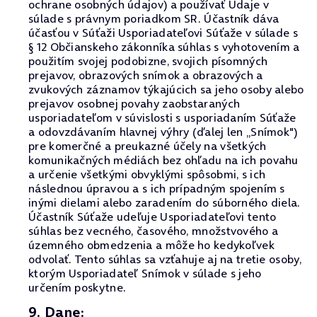
ochrane osobných údajov) a používať Údaje v
súlade s právnym poriadkom SR. Účastník dáva
účasťou v Súťaži Usporiadateľovi Súťaže v súlade s
§ 12 Občianskeho zákonníka súhlas s vyhotovením a
použitím svojej podobizne, svojich písomných
prejavov, obrazových snímok a obrazových a
zvukových záznamov týkajúcich sa jeho osoby alebo
prejavov osobnej povahy zaobstaraných
usporiadateľom v súvislosti s usporiadaním Súťaže
a odovzdávaním hlavnej výhry (ďalej len „Snímok")
pre komerčné a preukazné účely na všetkých
komunikačných médiách bez ohľadu na ich povahu
a určenie všetkými obvyklými spôsobmi, s ich
následnou úpravou a s ich prípadným spojením s
inými dielami alebo zaradením do súborného diela.
Účastník Súťaže udeľuje Usporiadateľovi tento
súhlas bez vecného, časového, množstvového a
územného obmedzenia a môže ho kedykoľvek
odvolať. Tento súhlas sa vzťahuje aj na tretie osoby,
ktorým Usporiadateľ Snímok v súlade s jeho
určením poskytne.
9. Dane: