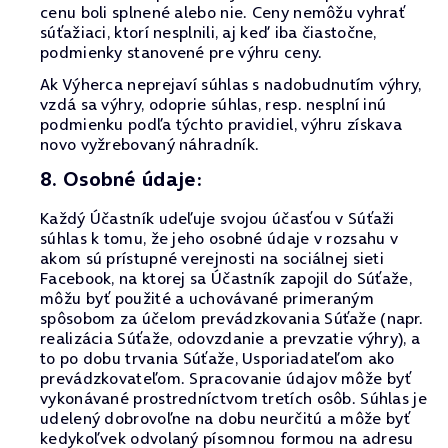
cenu boli splnené alebo nie. Ceny nemôžu vyhrať
súťažiaci, ktorí nesplnili, aj keď iba čiastočne,
podmienky stanovené pre výhru ceny.
Ak Výherca neprejaví súhlas s nadobudnutím výhry,
vzdá sa výhry, odoprie súhlas, resp. nesplní inú
podmienku podľa týchto pravidiel, výhru získava
novo vyžrebovaný náhradník.
8. Osobné údaje:
Každý Účastník udeľuje svojou účasťou v Súťaži
súhlas k tomu, že jeho osobné údaje v rozsahu v
akom sú prístupné verejnosti na sociálnej sieti
Facebook, na ktorej sa Účastník zapojil do Súťaže,
môžu byť použité a uchovávané primeraným
spôsobom za účelom prevádzkovania Súťaže (napr.
realizácia Súťaže, odovzdanie a prevzatie výhry), a
to po dobu trvania Súťaže, Usporiadateľom ako
prevádzkovateľom. Spracovanie údajov môže byť
vykonávané prostredníctvom tretích osôb. Súhlas je
udelený dobrovoľne na dobu neurčitú a môže byť
kedykoľvek odvolaný písomnou formou na adresu