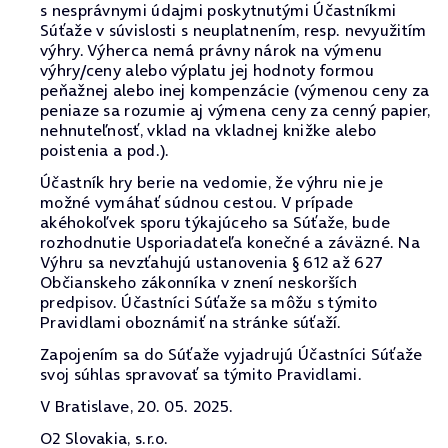
s nesprávnymi údajmi poskytnutými Účastníkmi
Súťaže v súvislosti s neuplatnením, resp. nevyužitím
výhry. Výherca nemá právny nárok na výmenu
výhry/ceny alebo výplatu jej hodnoty formou
peňažnej alebo inej kompenzácie (výmenou ceny za
peniaze sa rozumie aj výmena ceny za cenný papier,
nehnuteľnosť, vklad na vkladnej knižke alebo
poistenia a pod.).
Účastník hry berie na vedomie, že výhru nie je
možné vymáhať súdnou cestou. V prípade
akéhokoľvek sporu týkajúceho sa Súťaže, bude
rozhodnutie Usporiadateľa konečné a záväzné. Na
Výhru sa nevzťahujú ustanovenia § 612 až 627
Občianskeho zákonníka v znení neskorších
predpisov. Účastníci Súťaže sa môžu s týmito
Pravidlami oboznámiť na stránke súťaží.
Zapojením sa do Súťaže vyjadrujú Účastníci Súťaže
svoj súhlas spravovať sa týmito Pravidlami.
V Bratislave, 20. 05. 2025.
O2 Slovakia, s.r.o.