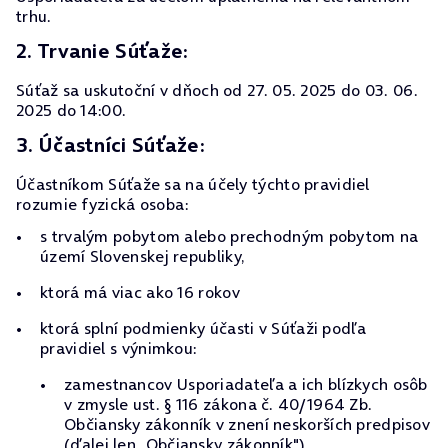
trhu.
2. Trvanie Súťaže:
Súťaž sa uskutoční v dňoch od 27. 05. 2025 do 03. 06.
2025 do 14:00.
3. Účastníci Súťaže:
Účastníkom Súťaže sa na účely týchto pravidiel
rozumie fyzická osoba:
s trvalým pobytom alebo prechodným pobytom na
území Slovenskej republiky,
ktorá má viac ako 16 rokov
ktorá splní podmienky účasti v Súťaži podľa
pravidiel s výnimkou:
zamestnancov Usporiadateľa a ich blízkych osôb
v zmysle ust. § 116 zákona č. 40/1964 Zb.
Občiansky zákonník v znení neskorších predpisov
(ďalej len „Občiansky zákonník"),