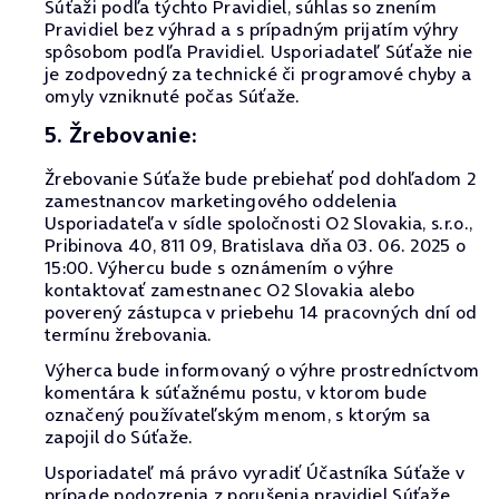
Súťaži podľa týchto Pravidiel, súhlas so znením
Pravidiel bez výhrad a s prípadným prijatím výhry
spôsobom podľa Pravidiel. Usporiadateľ Súťaže nie
je zodpovedný za technické či programové chyby a
omyly vzniknuté počas Súťaže.
5. Žrebovanie:
Žrebovanie Súťaže bude prebiehať pod dohľadom 2
zamestnancov marketingového oddelenia
Usporiadateľa v sídle spoločnosti O2 Slovakia, s.r.o.,
Pribinova 40, 811 09, Bratislava dňa 03. 06. 2025 o
15:00. Výhercu bude s oznámením o výhre
kontaktovať zamestnanec O2 Slovakia alebo
poverený zástupca v priebehu 14 pracovných dní od
termínu žrebovania.
Výherca bude informovaný o výhre prostredníctvom
komentára k súťažnému postu, v ktorom bude
označený používateľským menom, s ktorým sa
zapojil do Súťaže.
Usporiadateľ má právo vyradiť Účastníka Súťaže v
prípade podozrenia z porušenia pravidiel Súťaže