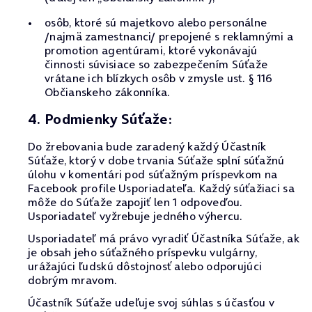
osôb, ktoré sú majetkovo alebo personálne
/najmä zamestnanci/ prepojené s reklamnými a
promotion agentúrami, ktoré vykonávajú
činnosti súvisiace so zabezpečením Súťaže
vrátane ich blízkych osôb v zmysle ust. § 116
Občianskeho zákonníka.
4. Podmienky Súťaže:
Do žrebovania bude zaradený každý Účastník
Súťaže, ktorý v dobe trvania Súťaže splní súťažnú
úlohu v komentári pod súťažným príspevkom na
Facebook profile Usporiadateľa. Každý súťažiaci sa
môže do Súťaže zapojiť len 1 odpoveďou.
Usporiadateľ vyžrebuje jedného výhercu.
Usporiadateľ má právo vyradiť Účastníka Súťaže, ak
je obsah jeho súťažného príspevku vulgárny,
urážajúci ľudskú dôstojnosť alebo odporujúci
dobrým mravom.
Účastník Súťaže udeľuje svoj súhlas s účasťou v