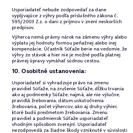
Usporiadateľ nebude zodpovedať za dane
vyplývajúce z výhry podľa príslušného zákona č.
595/2003 Z.z. o dani z príjmov v znení neskorších
predpisov.
Výherca nemá právny nárok na zámenu výhry alebo
výplatu jej hodnoty formou peňažnej alebo inej
kompenzácie. Účastník Súťaže berie na vedomie, že
výhry zo stávok a hier nie je možné podľa platnej
právnej úpravy vymáhať súdnou cestou.
10. Osobitné ustanovenia:
Usporiadateľ si vyhradzuje právo na zmenu
pravidiel Súťaže, na zrušenie Súťaže, dĺžku trvania
ako aj podmienky Súťaže, najmä, ale nie výlučne,
pravidlá žrebovania, dátum uskutočnenia
žrebovania, počet výhercov, ako aj druhy výhier,
ktoré budú predmetom žrebovania. Zmenu
pravidiel a podmienok Súťaže usporiadateľ
vhodným spôsobom zverejní. Usporiadateľ
nezodpovedá za žiadne škody vzniknuté v súvislosti