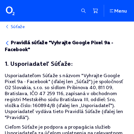
Menu
Súťaže
Pravidlá súťaže "Vyhrajte Google Pixel 9a -
Facebook"
1. Usporiadateľ Súťaže:
Usporiadateľom Súťaže s názvom "Vyhrajte Google
Pixel 9a - Facebook" (ďalej len „Súťaž") je spoločnosť
O2 Slovakia, s.r.o. so sídlom Pribinova 40, 811 09,
Bratislava, IČO 47 259 116, zapísaná v obchodnom
registri Mestského súdu Bratislava III, oddiel: Sro,
vložka číslo: 160894/B (ďalej len „Usporiadateľ").
Usporiadateľ vydáva tieto Pravidlá Súťaže (ďalej len
"Pravidlá").
Cieľom Súťaže je podpora a propagácia služieb
Usporiadateľa za účelom uplatnenia na relevantnom