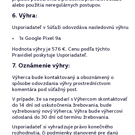
alebo použitia neregulárnych postupov.
6. Výhra:
Usporiadateľ v Súťaži odovzdáva nasledovnú výhru:
1x Google Pixel 9a
Hodnota výhry je 576 €. Cenu podľa týchto
Pravidiel poskytuje Usporiadateľ.
7. Oznámenie výhry:
Výherca bude kontaktovaný a oboznámený o
spôsobe odovzdania výhry prostredníctvom
komentára pod súťažný post.
V prípade, že sa nepodarí s Výhercom skontaktovať
do 14 dní od uskutočnenia žrebovania, bude
vyžrebovaný nový Výherca. Výhra bude výhercovi
odoslaná do 30 dní od termínu žrebovania.
Usporiadateľ si vyhradzuje právo konečného
rozhodnutia, či podmienky stanovené pre danú