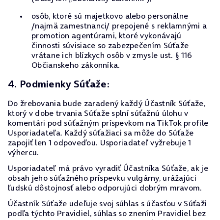
osôb, ktoré sú majetkovo alebo personálne
/najmä zamestnanci/ prepojené s reklamnými a
promotion agentúrami, ktoré vykonávajú
činnosti súvisiace so zabezpečením Súťaže
vrátane ich blízkych osôb v zmysle ust. § 116
Občianskeho zákonníka.
4. Podmienky Súťaže:
Do žrebovania bude zaradený každý Účastník Súťaže,
ktorý v dobe trvania Súťaže splní súťažnú úlohu v
komentári pod súťažným príspevkom na TikTok profile
Usporiadateľa. Každý súťažiaci sa môže do Súťaže
zapojiť len 1 odpoveďou. Usporiadateľ vyžrebuje 1
výhercu.
Usporiadateľ má právo vyradiť Účastníka Súťaže, ak je
obsah jeho súťažného príspevku vulgárny, urážajúci
ľudskú dôstojnosť alebo odporujúci dobrým mravom.
Účastník Súťaže udeľuje svoj súhlas s účasťou v Súťaži
podľa týchto Pravidiel, súhlas so znením Pravidiel bez