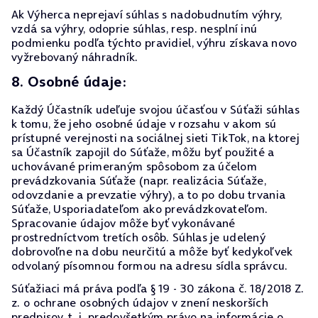
Ak Výherca neprejaví súhlas s nadobudnutím výhry,
vzdá sa výhry, odoprie súhlas, resp. nesplní inú
podmienku podľa týchto pravidiel, výhru získava novo
vyžrebovaný náhradník.
8. Osobné údaje:
Každý Účastník udeľuje svojou účasťou v Súťaži súhlas
k tomu, že jeho osobné údaje v rozsahu v akom sú
prístupné verejnosti na sociálnej sieti TikTok, na ktorej
sa Účastník zapojil do Súťaže, môžu byť použité a
uchovávané primeraným spôsobom za účelom
prevádzkovania Súťaže (napr. realizácia Súťaže,
odovzdanie a prevzatie výhry), a to po dobu trvania
Súťaže, Usporiadateľom ako prevádzkovateľom.
Spracovanie údajov môže byť vykonávané
prostredníctvom tretích osôb. Súhlas je udelený
dobrovoľne na dobu neurčitú a môže byť kedykoľvek
odvolaný písomnou formou na adresu sídla správcu.
Súťažiaci má práva podľa § 19 - 30 zákona č. 18/2018 Z.
z. o ochrane osobných údajov v znení neskorších
predpisov, t. j. predovšetkým právo na informácie o