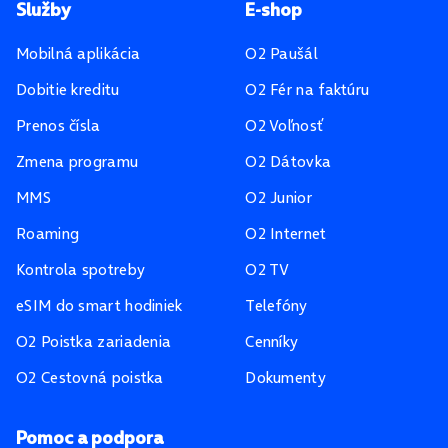
Pätička stránky
Služby
E-shop
Mobilná aplikácia
O2 Paušál
Dobitie kreditu
O2 Fér na faktúru
Prenos čísla
O2 Voľnosť
Zmena programu
O2 Dátovka
MMS
O2 Junior
Roaming
O2 Internet
Kontrola spotreby
O2 TV
eSIM do smart hodiniek
Telefóny
O2 Poistka zariadenia
Cenníky
O2 Cestovná poistka
Dokumenty
Pomoc a podpora