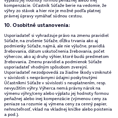
výplatu jej hodnoty formou peňažnej alebo inej
kompenzácie. Účastník Súťaže berie na vedomie, že
výhry zo stávok a hier nie je možné podľa platnej
právnej úpravy vymáhať súdnou cestou.
10. Osobitné ustanovenia:
Usporiadateľ si vyhradzuje právo na zmenu pravidiel
Súťaže, na zrušenie Súťaže, dĺžku trvania ako aj
podmienky Súťaže, najmä, ale nie výlučne, pravidlá
žrebovania, dátum uskutočnenia žrebovania, počet
výhercov, ako aj druhy výhier, ktoré budú predmetom
žrebovania. Zmenu pravidiel a podmienok Súťaže
usporiadateľ vhodným spôsobom zverejní.
Usporiadateľ nezodpovedá za žiadne škody vzniknuté
v súvislosti s nesprávnymi údajmi poskytnutými
Účastníkmi Súťaže v súvislosti s neuplatnením, resp.
nevyužitím výhry. Výherca nemá právny nárok na
výmenu výhry/ceny alebo výplatu jej hodnoty formou
peňažnej alebo inej kompenzácie (výmenou ceny za
peniaze sa rozumie aj výmena ceny za cenný papier,
nehnuteľnosť, vklad na vkladnej knižke alebo poistenia
a pod.).