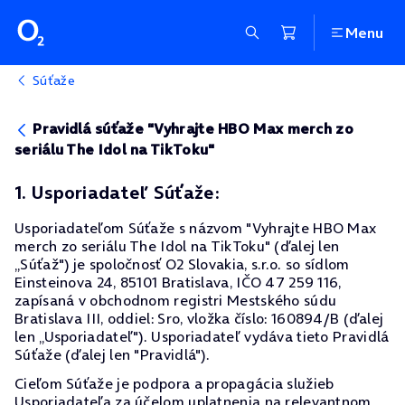
Menu
Súťaže
Pravidlá súťaže "Vyhrajte HBO Max merch zo
seriálu The Idol na TikToku"
1. Usporiadateľ Súťaže:
Usporiadateľom Súťaže s názvom "Vyhrajte HBO Max
merch zo seriálu The Idol na TikToku" (ďalej len
„Súťaž") je spoločnosť O2 Slovakia, s.r.o. so sídlom
Einsteinova 24, 85101 Bratislava, IČO 47 259 116,
zapísaná v obchodnom registri Mestského súdu
Bratislava III, oddiel: Sro, vložka číslo: 160894/B (ďalej
len „Usporiadateľ"). Usporiadateľ vydáva tieto Pravidlá
Súťaže (ďalej len "Pravidlá").
Cieľom Súťaže je podpora a propagácia služieb
Usporiadateľa za účelom uplatnenia na relevantnom