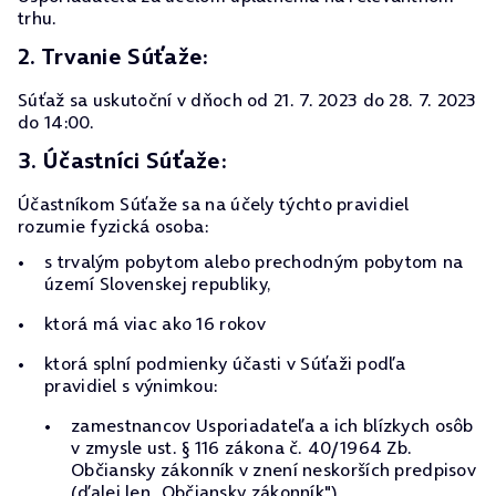
trhu.
2. Trvanie Súťaže:
Súťaž sa uskutoční v dňoch od 21. 7. 2023 do 28. 7. 2023
do 14:00.
3. Účastníci Súťaže:
Účastníkom Súťaže sa na účely týchto pravidiel
rozumie fyzická osoba:
s trvalým pobytom alebo prechodným pobytom na
území Slovenskej republiky,
ktorá má viac ako 16 rokov
ktorá splní podmienky účasti v Súťaži podľa
pravidiel s výnimkou:
zamestnancov Usporiadateľa a ich blízkych osôb
v zmysle ust. § 116 zákona č. 40/1964 Zb.
Občiansky zákonník v znení neskorších predpisov
(ďalej len „Občiansky zákonník"),