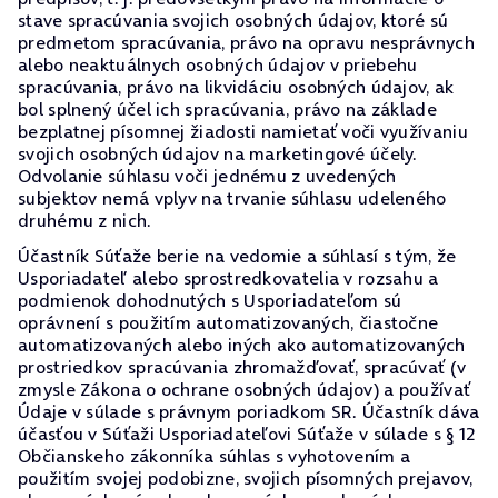
stave spracúvania svojich osobných údajov, ktoré sú
predmetom spracúvania, právo na opravu nesprávnych
alebo neaktuálnych osobných údajov v priebehu
spracúvania, právo na likvidáciu osobných údajov, ak
bol splnený účel ich spracúvania, právo na základe
bezplatnej písomnej žiadosti namietať voči využívaniu
svojich osobných údajov na marketingové účely.
Odvolanie súhlasu voči jednému z uvedených
subjektov nemá vplyv na trvanie súhlasu udeleného
druhému z nich.
Účastník Súťaže berie na vedomie a súhlasí s tým, že
Usporiadateľ alebo sprostredkovatelia v rozsahu a
podmienok dohodnutých s Usporiadateľom sú
oprávnení s použitím automatizovaných, čiastočne
automatizovaných alebo iných ako automatizovaných
prostriedkov spracúvania zhromažďovať, spracúvať (v
zmysle Zákona o ochrane osobných údajov) a používať
Údaje v súlade s právnym poriadkom SR. Účastník dáva
účasťou v Súťaži Usporiadateľovi Súťaže v súlade s § 12
Občianskeho zákonníka súhlas s vyhotovením a
použitím svojej podobizne, svojich písomných prejavov,