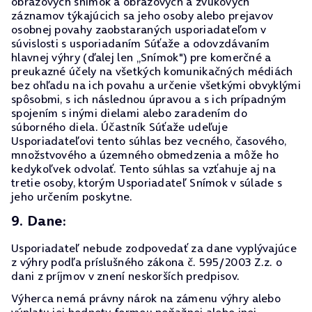
obrazových snímok a obrazových a zvukových
záznamov týkajúcich sa jeho osoby alebo prejavov
osobnej povahy zaobstaraných usporiadateľom v
súvislosti s usporiadaním Súťaže a odovzdávaním
hlavnej výhry (ďalej len „Snímok") pre komerčné a
preukazné účely na všetkých komunikačných médiách
bez ohľadu na ich povahu a určenie všetkými obvyklými
spôsobmi, s ich následnou úpravou a s ich prípadným
spojením s inými dielami alebo zaradením do
súborného diela. Účastník Súťaže udeľuje
Usporiadateľovi tento súhlas bez vecného, časového,
množstvového a územného obmedzenia a môže ho
kedykoľvek odvolať. Tento súhlas sa vzťahuje aj na
tretie osoby, ktorým Usporiadateľ Snímok v súlade s
jeho určením poskytne.
9. Dane:
Usporiadateľ nebude zodpovedať za dane vyplývajúce
z výhry podľa príslušného zákona č. 595/2003 Z.z. o
dani z príjmov v znení neskorších predpisov.
Výherca nemá právny nárok na zámenu výhry alebo