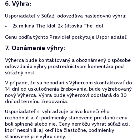
6. Výhra:
Usporiadateľ v Súťaži odovzdáva nasledovnú výhru:
2x mikina The Idol, 2x šiltovka The Idol
Cenu podľa týchto Pravidiel poskytuje Usporiadateľ.
7. Oznámenie výhry:
Výherca bude kontaktovaný a oboznámený o spôsobe
odovzdania výhry prostredníctvom komentára pod
súťažný post.
V prípade, že sa nepodarí s Výhercom skontaktovať do
14 dní od uskutočnenia žrebovania, bude vyžrebovaný
nový Výherca. Výhra bude výhercovi odoslaná do 30
dní od termínu žrebovania.
Usporiadateľ si vyhradzuje právo konečného
rozhodnutia, či podmienky stanovené pre danú cenu
boli splnené alebo nie. Ceny nemôžu vyhrať súťažiaci,
ktorí nesplnili, aj keď iba čiastočne, podmienky
stanovené pre výhru ceny.