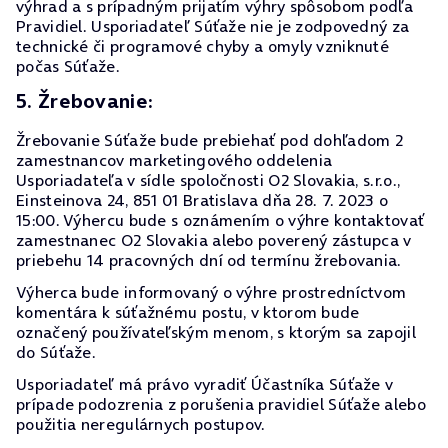
výhrad a s prípadným prijatím výhry spôsobom podľa
Pravidiel. Usporiadateľ Súťaže nie je zodpovedný za
technické či programové chyby a omyly vzniknuté
počas Súťaže.
5. Žrebovanie:
Žrebovanie Súťaže bude prebiehať pod dohľadom 2
zamestnancov marketingového oddelenia
Usporiadateľa v sídle spoločnosti O2 Slovakia, s.r.o.,
Einsteinova 24, 851 01 Bratislava dňa 28. 7. 2023 o
15:00. Výhercu bude s oznámením o výhre kontaktovať
zamestnanec O2 Slovakia alebo poverený zástupca v
priebehu 14 pracovných dní od termínu žrebovania.
Výherca bude informovaný o výhre prostredníctvom
komentára k súťažnému postu, v ktorom bude
označený používateľským menom, s ktorým sa zapojil
do Súťaže.
Usporiadateľ má právo vyradiť Účastníka Súťaže v
prípade podozrenia z porušenia pravidiel Súťaže alebo
použitia neregulárnych postupov.