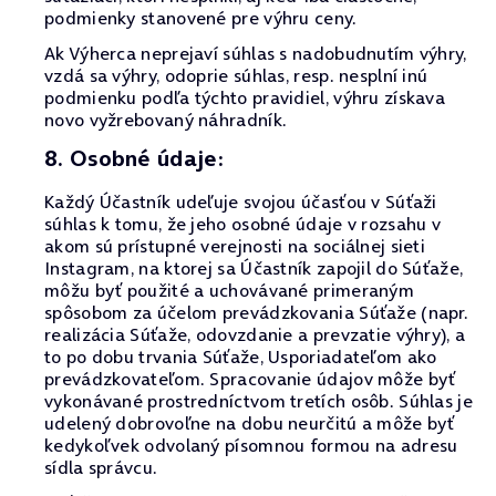
podmienky stanovené pre výhru ceny.
Ak Výherca neprejaví súhlas s nadobudnutím výhry,
vzdá sa výhry, odoprie súhlas, resp. nesplní inú
podmienku podľa týchto pravidiel, výhru získava
novo vyžrebovaný náhradník.
8. Osobné údaje:
Každý Účastník udeľuje svojou účasťou v Súťaži
súhlas k tomu, že jeho osobné údaje v rozsahu v
akom sú prístupné verejnosti na sociálnej sieti
Instagram, na ktorej sa Účastník zapojil do Súťaže,
môžu byť použité a uchovávané primeraným
spôsobom za účelom prevádzkovania Súťaže (napr.
realizácia Súťaže, odovzdanie a prevzatie výhry), a
to po dobu trvania Súťaže, Usporiadateľom ako
prevádzkovateľom. Spracovanie údajov môže byť
vykonávané prostredníctvom tretích osôb. Súhlas je
udelený dobrovoľne na dobu neurčitú a môže byť
kedykoľvek odvolaný písomnou formou na adresu
sídla správcu.