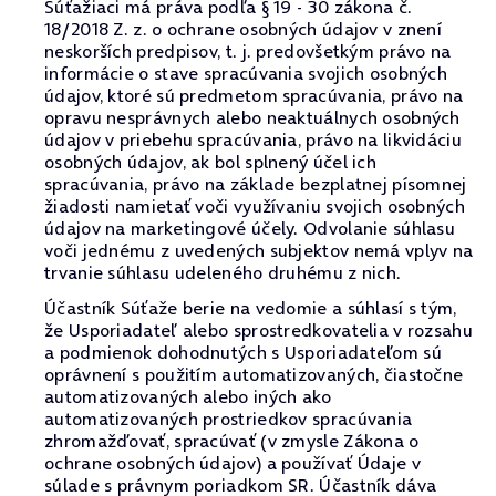
Súťažiaci má práva podľa § 19 - 30 zákona č.
18/2018 Z. z. o ochrane osobných údajov v znení
neskorších predpisov, t. j. predovšetkým právo na
informácie o stave spracúvania svojich osobných
údajov, ktoré sú predmetom spracúvania, právo na
opravu nesprávnych alebo neaktuálnych osobných
údajov v priebehu spracúvania, právo na likvidáciu
osobných údajov, ak bol splnený účel ich
spracúvania, právo na základe bezplatnej písomnej
žiadosti namietať voči využívaniu svojich osobných
údajov na marketingové účely. Odvolanie súhlasu
voči jednému z uvedených subjektov nemá vplyv na
trvanie súhlasu udeleného druhému z nich.
Účastník Súťaže berie na vedomie a súhlasí s tým,
že Usporiadateľ alebo sprostredkovatelia v rozsahu
a podmienok dohodnutých s Usporiadateľom sú
oprávnení s použitím automatizovaných, čiastočne
automatizovaných alebo iných ako
automatizovaných prostriedkov spracúvania
zhromažďovať, spracúvať (v zmysle Zákona o
ochrane osobných údajov) a používať Údaje v
súlade s právnym poriadkom SR. Účastník dáva