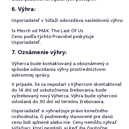
6. Výhra:
Usporiadateľ v Súťaži odovzdáva nasledovnú výhru:
1x Merch od MAX: The Last Of Us
Cenu podľa týchto Pravidiel poskytuje
Usporiadateľ.
7. Oznámenie výhry:
Výherca bude kontaktovaný a oboznámený o
spôsobe odovzdania výhry prostredníctvom
súkromnej správy.
V prípade, že sa nepodarí s Výhercom skontaktovať
do 14 dní od uskutočnenia žrebovania, bude
vyžrebovaný nový Výherca. Výhra bude výhercovi
odoslaná do 30 dní od termínu žrebovania.
Usporiadateľ si vyhradzuje právo konečného
rozhodnutia, či podmienky stanovené pre danú
cenu boli splnené alebo nie. Ceny nemôžu vyhrať
súťažiaci, ktorí nesplnili, aj keď iba čiastočne,