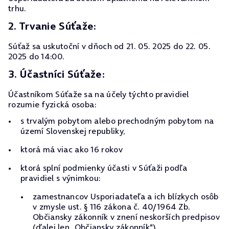
trhu.
2. Trvanie Súťaže:
Súťaž sa uskutoční v dňoch od 21. 05. 2025 do 22. 05.
2025 do 14:00.
3. Účastníci Súťaže:
Účastníkom Súťaže sa na účely týchto pravidiel
rozumie fyzická osoba:
s trvalým pobytom alebo prechodným pobytom na
území Slovenskej republiky,
ktorá má viac ako 16 rokov
ktorá splní podmienky účasti v Súťaži podľa
pravidiel s výnimkou:
zamestnancov Usporiadateľa a ich blízkych osôb
v zmysle ust. § 116 zákona č. 40/1964 Zb.
Občiansky zákonník v znení neskorších predpisov
(ďalej len „Občiansky zákonník"),