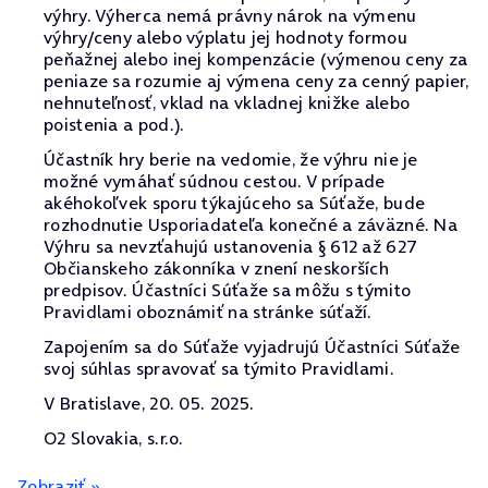
výhry. Výherca nemá právny nárok na výmenu
výhry/ceny alebo výplatu jej hodnoty formou
peňažnej alebo inej kompenzácie (výmenou ceny za
peniaze sa rozumie aj výmena ceny za cenný papier,
nehnuteľnosť, vklad na vkladnej knižke alebo
poistenia a pod.).
Účastník hry berie na vedomie, že výhru nie je
možné vymáhať súdnou cestou. V prípade
akéhokoľvek sporu týkajúceho sa Súťaže, bude
rozhodnutie Usporiadateľa konečné a záväzné. Na
Výhru sa nevzťahujú ustanovenia § 612 až 627
Občianskeho zákonníka v znení neskorších
predpisov. Účastníci Súťaže sa môžu s týmito
Pravidlami oboznámiť na stránke súťaží.
Zapojením sa do Súťaže vyjadrujú Účastníci Súťaže
svoj súhlas spravovať sa týmito Pravidlami.
V Bratislave, 20. 05. 2025.
O2 Slovakia, s.r.o.
Zobraziť »