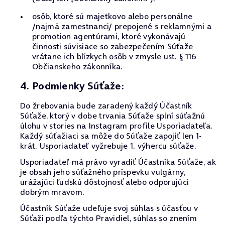
osôb, ktoré sú majetkovo alebo personálne
/najmä zamestnanci/ prepojené s reklamnými a
promotion agentúrami, ktoré vykonávajú
činnosti súvisiace so zabezpečením Súťaže
vrátane ich blízkych osôb v zmysle ust. § 116
Občianskeho zákonníka.
4. Podmienky Súťaže:
Do žrebovania bude zaradený každý Účastník
Súťaže, ktorý v dobe trvania Súťaže splní súťažnú
úlohu v stories na Instagram profile Usporiadateľa.
Každý súťažiaci sa môže do Súťaže zapojiť len 1-
krát. Usporiadateľ vyžrebuje 1. výhercu súťaže.
Usporiadateľ má právo vyradiť Účastníka Súťaže, ak
je obsah jeho súťažného príspevku vulgárny,
urážajúci ľudskú dôstojnosť alebo odporujúci
dobrým mravom.
Účastník Súťaže udeľuje svoj súhlas s účasťou v
Súťaži podľa týchto Pravidiel, súhlas so znením