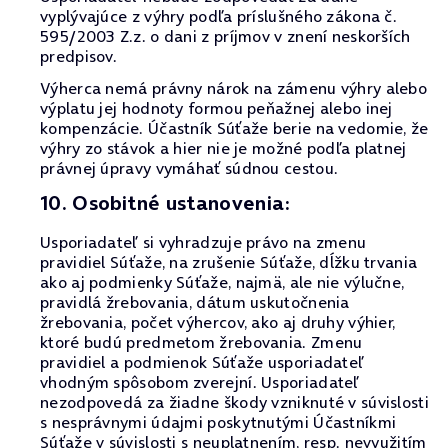
vyplývajúce z výhry podľa príslušného zákona č.
595/2003 Z.z. o dani z príjmov v znení neskorších
predpisov.
Výherca nemá právny nárok na zámenu výhry alebo
výplatu jej hodnoty formou peňažnej alebo inej
kompenzácie. Účastník Súťaže berie na vedomie, že
výhry zo stávok a hier nie je možné podľa platnej
právnej úpravy vymáhať súdnou cestou.
10. Osobitné ustanovenia:
Usporiadateľ si vyhradzuje právo na zmenu
pravidiel Súťaže, na zrušenie Súťaže, dĺžku trvania
ako aj podmienky Súťaže, najmä, ale nie výlučne,
pravidlá žrebovania, dátum uskutočnenia
žrebovania, počet výhercov, ako aj druhy výhier,
ktoré budú predmetom žrebovania. Zmenu
pravidiel a podmienok Súťaže usporiadateľ
vhodným spôsobom zverejní. Usporiadateľ
nezodpovedá za žiadne škody vzniknuté v súvislosti
s nesprávnymi údajmi poskytnutými Účastníkmi
Súťaže v súvislosti s neuplatnením, resp. nevyužitím