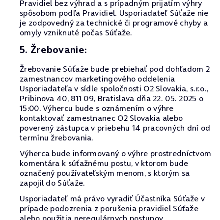
Pravidiel bez výhrad a s prípadným prijatím výhry
spôsobom podľa Pravidiel. Usporiadateľ Súťaže nie
je zodpovedný za technické či programové chyby a
omyly vzniknuté počas Súťaže.
5. Žrebovanie:
Žrebovanie Súťaže bude prebiehať pod dohľadom 2
zamestnancov marketingového oddelenia
Usporiadateľa v sídle spoločnosti O2 Slovakia, s.r.o.,
Pribinova 40, 811 09, Bratislava dňa 22. 05. 2025 o
15:00. Výhercu bude s oznámením o výhre
kontaktovať zamestnanec O2 Slovakia alebo
poverený zástupca v priebehu 14 pracovných dní od
termínu žrebovania.
Výherca bude informovaný o výhre prostredníctvom
komentára k súťažnému postu, v ktorom bude
označený používateľským menom, s ktorým sa
zapojil do Súťaže.
Usporiadateľ má právo vyradiť Účastníka Súťaže v
prípade podozrenia z porušenia pravidiel Súťaže
alebo použitia neregulárnych postupov.