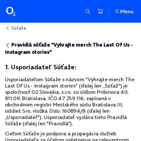
Menu
Súťaže
Pravidlá súťaže "Vyhrajte merch The Last Of Us -
Instagram stories"
1. Usporiadateľ Súťaže:
Usporiadateľom Súťaže s názvom "Vyhrajte merch The
Last Of Us - Instagram stories" (ďalej len „Súťaž") je
spoločnosť O2 Slovakia, s.r.o. so sídlom Pribinova 40,
811 09, Bratislava, IČO 47 259 116, zapísaná v
obchodnom registri Mestského súdu Bratislava III,
oddiel: Sro, vložka číslo: 160894/B (ďalej len
„Usporiadateľ"). Usporiadateľ vydáva tieto Pravidlá
Súťaže (ďalej len "Pravidlá").
Cieľom Súťaže je podpora a propagácia služieb
Usporiadateľa za účelom uplatnenia na relevantnom