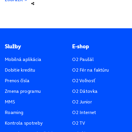
Pätička stránky
Služby
E-shop
Mobilná aplikácia
O2 Paušál
Dobitie kreditu
O2 Fér na faktúru
Prenos čísla
O2 Voľnosť
Zmena programu
O2 Dátovka
MMS
O2 Junior
Roaming
O2 Internet
Kontrola spotreby
O2 TV