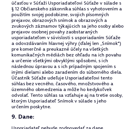
účasťou v Súťaži Usporiadateľovi Súťaže v súlade s
§ 12 Občianskeho zákonníka súhlas s vyhotovením a
použitím svojej podobizne, svojich písomných
prejavov, obrazových snímok a obrazových a
zvukových záznamov týkajúcich sa jeho osoby alebo
prejavov osobnej povahy zaobstaraných
usporiadateľom v súvislosti s usporiadaním Súťaže
a odovzdávaním hlavnej výhry (ďalej len „Snímok")
pre komerčné a preukazné účely na všetkých
komunikačných médiách bez ohľadu na ich povahu
a určenie všetkými obvyklými spôsobmi, s ich
následnou úpravou a s ich prípadným spojením s
inými dielami alebo zaradením do súborného diela.
Účastník Súťaže udeľuje Usporiadateľovi tento
súhlas bez vecného, časového, množstvového a
územného obmedzenia a môže ho kedykoľvek
odvolať. Tento súhlas sa vzťahuje aj na tretie osoby,
ktorým Usporiadateľ Snímok v súlade s jeho
určením poskytne.
9. Dane:
Usporiadateľ nebude zodpovedať za dane