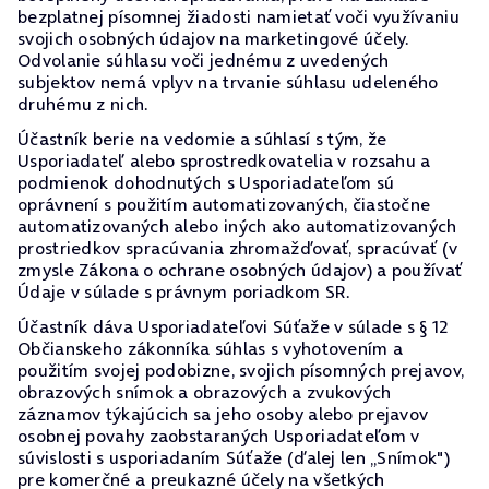
bezplatnej písomnej žiadosti namietať voči využívaniu
svojich osobných údajov na marketingové účely.
Odvolanie súhlasu voči jednému z uvedených
subjektov nemá vplyv na trvanie súhlasu udeleného
druhému z nich.
Účastník berie na vedomie a súhlasí s tým, že
Usporiadateľ alebo sprostredkovatelia v rozsahu a
podmienok dohodnutých s Usporiadateľom sú
oprávnení s použitím automatizovaných, čiastočne
automatizovaných alebo iných ako automatizovaných
prostriedkov spracúvania zhromažďovať, spracúvať (v
zmysle Zákona o ochrane osobných údajov) a používať
Údaje v súlade s právnym poriadkom SR.
Účastník dáva Usporiadateľovi Súťaže v súlade s § 12
Občianskeho zákonníka súhlas s vyhotovením a
použitím svojej podobizne, svojich písomných prejavov,
obrazových snímok a obrazových a zvukových
záznamov týkajúcich sa jeho osoby alebo prejavov
osobnej povahy zaobstaraných Usporiadateľom v
súvislosti s usporiadaním Súťaže (ďalej len „Snímok")
pre komerčné a preukazné účely na všetkých