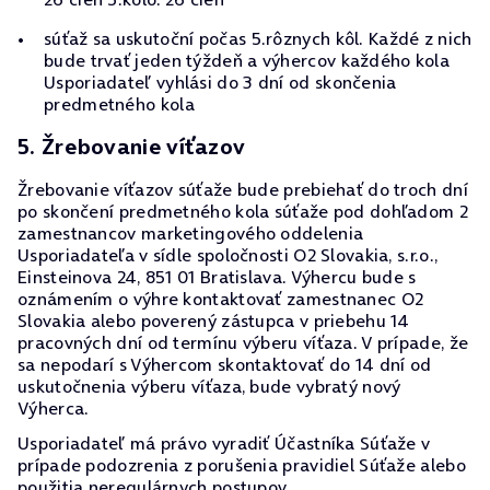
súťaž sa uskutoční počas 5.rôznych kôl. Každé z nich
bude trvať jeden týždeň a výhercov každého kola
Usporiadateľ vyhlási do 3 dní od skončenia
predmetného kola
5. Žrebovanie víťazov
Žrebovanie víťazov súťaže bude prebiehať do troch dní
po skončení predmetného kola súťaže pod dohľadom 2
zamestnancov marketingového oddelenia
Usporiadateľa v sídle spoločnosti O2 Slovakia, s.r.o.,
Einsteinova 24, 851 01 Bratislava. Výhercu bude s
oznámením o výhre kontaktovať zamestnanec O2
Slovakia alebo poverený zástupca v priebehu 14
pracovných dní od termínu výberu víťaza. V prípade, že
sa nepodarí s Výhercom skontaktovať do 14 dní od
uskutočnenia výberu víťaza, bude vybratý nový
Výherca.
Usporiadateľ má právo vyradiť Účastníka Súťaže v
prípade podozrenia z porušenia pravidiel Súťaže alebo
použitia neregulárnych postupov.