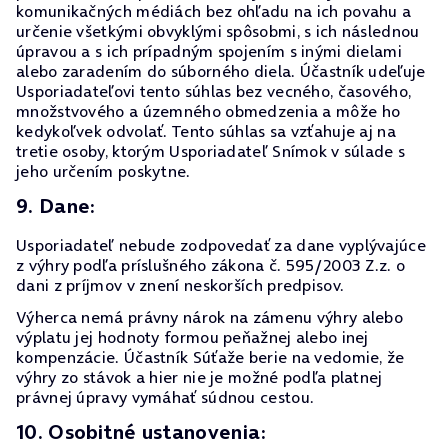
komunikačných médiách bez ohľadu na ich povahu a
určenie všetkými obvyklými spôsobmi, s ich následnou
úpravou a s ich prípadným spojením s inými dielami
alebo zaradením do súborného diela. Účastník udeľuje
Usporiadateľovi tento súhlas bez vecného, časového,
množstvového a územného obmedzenia a môže ho
kedykoľvek odvolať. Tento súhlas sa vzťahuje aj na
tretie osoby, ktorým Usporiadateľ Snímok v súlade s
jeho určením poskytne.
9. Dane:
Usporiadateľ nebude zodpovedať za dane vyplývajúce
z výhry podľa príslušného zákona č. 595/2003 Z.z. o
dani z príjmov v znení neskorších predpisov.
Výherca nemá právny nárok na zámenu výhry alebo
výplatu jej hodnoty formou peňažnej alebo inej
kompenzácie. Účastník Súťaže berie na vedomie, že
výhry zo stávok a hier nie je možné podľa platnej
právnej úpravy vymáhať súdnou cestou.
10. Osobitné ustanovenia: