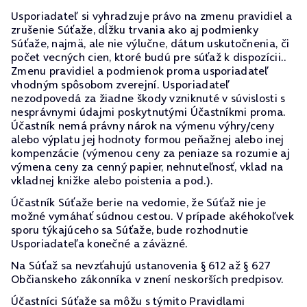
Usporiadateľ si vyhradzuje právo na zmenu pravidiel a
zrušenie Súťaže, dĺžku trvania ako aj podmienky
Súťaže, najmä, ale nie výlučne, dátum uskutočnenia, či
počet vecných cien, ktoré budú pre súťaž k dispozícii..
Zmenu pravidiel a podmienok proma usporiadateľ
vhodným spôsobom zverejní. Usporiadateľ
nezodpovedá za žiadne škody vzniknuté v súvislosti s
nesprávnymi údajmi poskytnutými Účastníkmi proma.
Účastník nemá právny nárok na výmenu výhry/ceny
alebo výplatu jej hodnoty formou peňažnej alebo inej
kompenzácie (výmenou ceny za peniaze sa rozumie aj
výmena ceny za cenný papier, nehnuteľnosť, vklad na
vkladnej knižke alebo poistenia a pod.).
Účastník Súťaže berie na vedomie, že Súťaž nie je
možné vymáhať súdnou cestou. V prípade akéhokoľvek
sporu týkajúceho sa Súťaže, bude rozhodnutie
Usporiadateľa konečné a záväzné.
Na Súťaž sa nevzťahujú ustanovenia § 612 až § 627
Občianskeho zákonníka v znení neskorších predpisov.
Účastníci Súťaže sa môžu s týmito Pravidlami