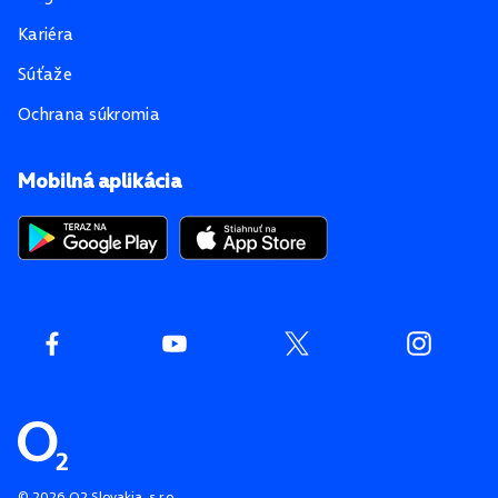
Kariéra
Súťaže
Ochrana súkromia
Mobilná aplikácia
©
2026
O2 Slovakia, s.r.o.