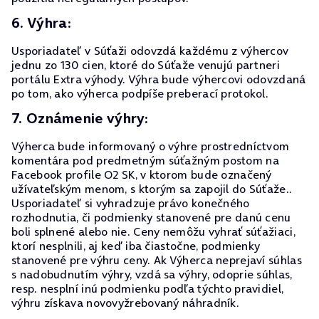
6. Výhra:
Usporiadateľ v Súťaži odovzdá každému z výhercov
jednu zo 130 cien, ktoré do Súťaže venujú partneri
portálu Extra výhody. Výhra bude výhercovi odovzdaná
po tom, ako výherca podpíše preberací protokol.
7. Oznámenie výhry:
Výherca bude informovaný o výhre prostredníctvom
komentára pod predmetným súťažným postom na
Facebook profile O2 SK, v ktorom bude označený
užívateľským menom, s ktorým sa zapojil do Súťaže..
Usporiadateľ si vyhradzuje právo konečného
rozhodnutia, či podmienky stanovené pre danú cenu
boli splnené alebo nie. Ceny nemôžu vyhrať súťažiaci,
ktorí nesplnili, aj keď iba čiastočne, podmienky
stanovené pre výhru ceny. Ak Výherca neprejaví súhlas
s nadobudnutím výhry, vzdá sa výhry, odoprie súhlas,
resp. nesplní inú podmienku podľa týchto pravidiel,
výhru získava novovyžrebovaný náhradník.