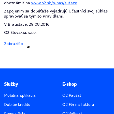
oboznámiť na
www.o2.sk/o-nas/sutaze
.
Zapojením sa doSúťaže vyjadrujú Účastníci svoj súhlas
spravovať sa týmito Pravidlami.
V Bratislave, 29.08.2016
O2 Slovakia, s.r.o.
Zobraziť »
Pätička stránky
Služby
E-shop
Mobilná aplikácia
O2 Paušál
Dobitie kreditu
O2 Fér na faktúru
Prenos čísla
O2 Voľnosť