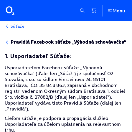
Menu
Súťaže
Pravidlá Facebook súťaže „Výhodná schovávačka“
1. Usporiadateľ Súťaže:
Usporiadateľom Facebook súťaže „ Výhodná
schovávačka“ (ďalej len „Súťaž“) je spoločnosť O2
Slovakia, s.r.o. so sídlom Einsteinova 24, 85101
Bratislava, IČO: 35 848 863, zapísaná v obchodnom
registri vedenom Okresným súdom Bratislava 1, oddiel
Sro, vložka č. 27882/B (ďalej len „Usporiadateľ").
Usporiadateľ vydáva tieto Pravidlá Súťaže (ďalej len
„Pravidlá").
Cieľom súťaže je podpora a propagácia služieb
Usporiadateľa za účelom uplatnenia na relevantnom
trhu.