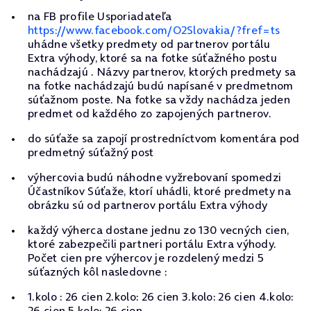
na FB profile Usporiadateľa
https://www.facebook.com/O2Slovakia/?fref=ts
uhádne všetky predmety od partnerov portálu
Extra výhody, ktoré sa na fotke súťažného postu
nachádzajú . Názvy partnerov, ktorých predmety sa
na fotke nachádzajú budú napísané v predmetnom
súťažnom poste. Na fotke sa vždy nachádza jeden
predmet od každého zo zapojených partnerov.
do súťaže sa zapojí prostredníctvom komentára pod
predmetný súťažný post
výhercovia budú náhodne vyžrebovaní spomedzi
Účastníkov Súťaže, ktorí uhádli, ktoré predmety na
obrázku sú od partnerov portálu Extra výhody
každý výherca dostane jednu zo 130 vecných cien,
ktoré zabezpečili partneri portálu Extra výhody.
Počet cien pre výhercov je rozdelený medzi 5
súťazných kôl nasledovne :
1.kolo : 26 cien 2.kolo: 26 cien 3.kolo: 26 cien 4.kolo:
26 cien 5.kolo: 26 cien