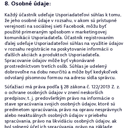
8. Osobné údaje:
Každý účastník udeľuje Usporiadateľovi súhlas k tomu,
že jeho osobné údaje v rozsahu, v akom sú prístupné
verejnosti na sociálnej sieti Facebook, môžu byť
použité primeraným spôsobom v marketingovej
komunikácii Usporiadateľa. Účastník registrovaním
ďalej udeľuje Usporiadateľovi súhlas na využitie údajov
v rozsahu registrácie na poskytovanie informácii o
ďalších akciách a produktoch Usporiadateľa.
Spracovanie údajov môže byť vykonávané
prostredníctvom tretích osôb. Súhlas je udelený
dobrovoľne na dobu neurčitú a môže byť kedykoľvek
odvolaný písomnou formou na adresu sídla správcu.
Súťažiaci má práva podľa § 28 zákona č. 122/2013 Z. z.
o ochrane osobných údajov v znení neskorších
predpisov, t. j. predovšetkým právo na informácie o
stave spracúvania svojich osobných údajov, ktoré sú
predmetom spracúvania, právo na opravu nesprávnych
alebo neaktuálnych osobných údajov v priebehu
spracúvania, právo na likvidáciu osobných údajov, ak
bol splnený účel ich spracúvania, právo na základe