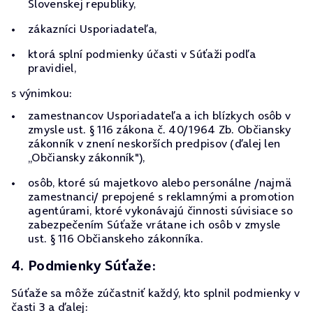
Slovenskej republiky,
zákazníci Usporiadateľa,
ktorá splní podmienky účasti v Súťaži podľa
pravidiel,
s výnimkou:
zamestnancov Usporiadateľa a ich blízkych osôb v
zmysle ust. § 116 zákona č. 40/1964 Zb. Občiansky
zákonník v znení neskorších predpisov (ďalej len
„Občiansky zákonník"),
osôb, ktoré sú majetkovo alebo personálne /najmä
zamestnanci/ prepojené s reklamnými a promotion
agentúrami, ktoré vykonávajú činnosti súvisiace so
zabezpečením Súťaže vrátane ich osôb v zmysle
ust. § 116 Občianskeho zákonníka.
4. Podmienky Súťaže:
Súťaže sa môže zúčastniť každý, kto splnil podmienky v
časti 3 a ďalej: