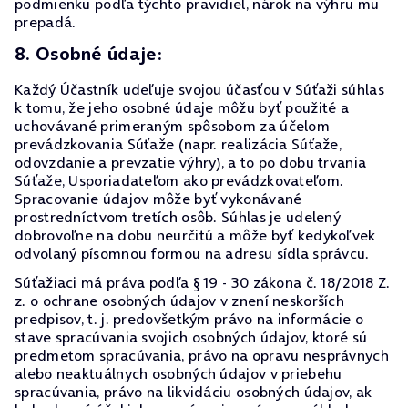
podmienku podľa týchto pravidiel, nárok na výhru mu
prepadá.
8. Osobné údaje:
Každý Účastník udeľuje svojou účasťou v Súťaži súhlas
k tomu, že jeho osobné údaje môžu byť použité a
uchovávané primeraným spôsobom za účelom
prevádzkovania Súťaže (napr. realizácia Súťaže,
odovzdanie a prevzatie výhry), a to po dobu trvania
Súťaže, Usporiadateľom ako prevádzkovateľom.
Spracovanie údajov môže byť vykonávané
prostredníctvom tretích osôb. Súhlas je udelený
dobrovoľne na dobu neurčitú a môže byť kedykoľvek
odvolaný písomnou formou na adresu sídla správcu.
Súťažiaci má práva podľa § 19 - 30 zákona č. 18/2018 Z.
z. o ochrane osobných údajov v znení neskorších
predpisov, t. j. predovšetkým právo na informácie o
stave spracúvania svojich osobných údajov, ktoré sú
predmetom spracúvania, právo na opravu nesprávnych
alebo neaktuálnych osobných údajov v priebehu
spracúvania, právo na likvidáciu osobných údajov, ak