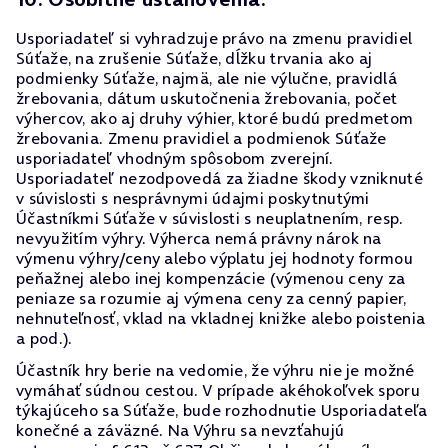
Usporiadateľ si vyhradzuje právo na zmenu pravidiel
Súťaže, na zrušenie Súťaže, dĺžku trvania ako aj
podmienky Súťaže, najmä, ale nie výlučne, pravidlá
žrebovania, dátum uskutočnenia žrebovania, počet
výhercov, ako aj druhy výhier, ktoré budú predmetom
žrebovania. Zmenu pravidiel a podmienok Súťaže
usporiadateľ vhodným spôsobom zverejní.
Usporiadateľ nezodpovedá za žiadne škody vzniknuté
v súvislosti s nesprávnymi údajmi poskytnutými
Účastníkmi Súťaže v súvislosti s neuplatnením, resp.
nevyužitím výhry. Výherca nemá právny nárok na
výmenu výhry/ceny alebo výplatu jej hodnoty formou
peňažnej alebo inej kompenzácie (výmenou ceny za
peniaze sa rozumie aj výmena ceny za cenný papier,
nehnuteľnosť, vklad na vkladnej knižke alebo poistenia
a pod.).
Účastník hry berie na vedomie, že výhru nie je možné
vymáhať súdnou cestou. V prípade akéhokoľvek sporu
týkajúceho sa Súťaže, bude rozhodnutie Usporiadateľa
konečné a záväzné. Na Výhru sa nevzťahujú