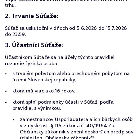
trhu.
2. Trvanie Súťaže:
Súťaž sa uskutoční v dňoch od 5.6.2026 do 15.7.2026
do 23:59.
3. Účastníci Súťaže:
Účastníkom Súťaže sa na účely týchto pravidiel
rozumie fyzická osoba:
s trvalým pobytom alebo prechodným pobytom na
území Slovenskej republiky,
ktorá má viac ako 16 rokov,
ktorá splní podmienky účasti v Súťaži podľa
pravidiel s výnimkou:
zamestnancov Usporiadateľa a ich blízkych osôb
v zmysle ust. § 116 zákona č. 40/1964 Zb.
Občiansky zákonník v znení neskorších predpisov
(ďalej len „Občiansky zákonník"),