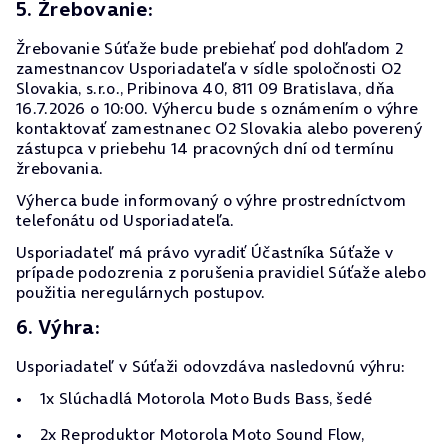
5. Žrebovanie:
Žrebovanie Súťaže bude prebiehať pod dohľadom 2
zamestnancov Usporiadateľa v sídle spoločnosti O2
Slovakia, s.r.o., Pribinova 40, 811 09 Bratislava, dňa
16.7.2026 o 10:00. Výhercu bude s oznámením o výhre
kontaktovať zamestnanec O2 Slovakia alebo poverený
zástupca v priebehu 14 pracovných dní od termínu
žrebovania.
Výherca bude informovaný o výhre prostredníctvom
telefonátu od Usporiadateľa.
Usporiadateľ má právo vyradiť Účastníka Súťaže v
prípade podozrenia z porušenia pravidiel Súťaže alebo
použitia neregulárnych postupov.
6. Výhra:
Usporiadateľ v Súťaži odovzdáva nasledovnú výhru:
1x Slúchadlá Motorola Moto Buds Bass, šedé
2x Reproduktor Motorola Moto Sound Flow,