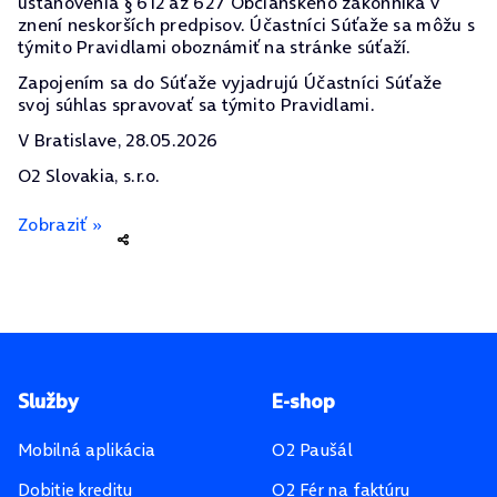
ustanovenia § 612 až 627 Občianskeho zákonníka v
znení neskorších predpisov. Účastníci Súťaže sa môžu s
týmito Pravidlami oboznámiť na stránke súťaží.
Zapojením sa do Súťaže vyjadrujú Účastníci Súťaže
svoj súhlas spravovať sa týmito Pravidlami.
V Bratislave, 28.05.2026
O2 Slovakia, s.r.o.
Zobraziť »
Pätička stránky
Služby
E-shop
Mobilná aplikácia
O2 Paušál
Dobitie kreditu
O2 Fér na faktúru