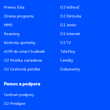
Prenos čísla
O2 Voľnosť
Zmena programu
O2 Dátovka
MMS
O2 Junior
Roaming
O2 Internet
Kontrola spotreby
O2 TV
eSIM do smart hodiniek
Telefóny
O2 Poistka zariadenia
Cenníky
O2 Cestovná poistka
Dokumenty
Pomoc a podpora
Centrum podpory
O2 Predajne