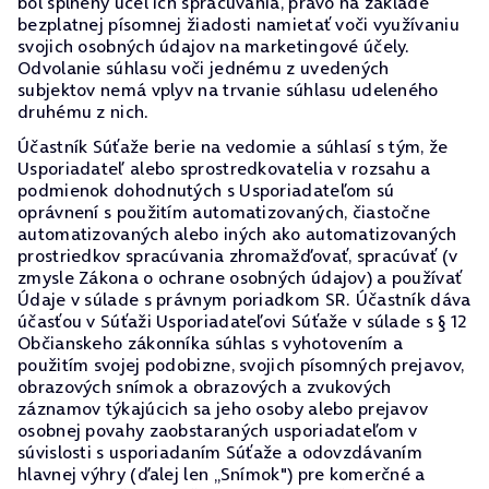
bol splnený účel ich spracúvania, právo na základe
bezplatnej písomnej žiadosti namietať voči využívaniu
svojich osobných údajov na marketingové účely.
Odvolanie súhlasu voči jednému z uvedených
subjektov nemá vplyv na trvanie súhlasu udeleného
druhému z nich.
Účastník Súťaže berie na vedomie a súhlasí s tým, že
Usporiadateľ alebo sprostredkovatelia v rozsahu a
podmienok dohodnutých s Usporiadateľom sú
oprávnení s použitím automatizovaných, čiastočne
automatizovaných alebo iných ako automatizovaných
prostriedkov spracúvania zhromažďovať, spracúvať (v
zmysle Zákona o ochrane osobných údajov) a používať
Údaje v súlade s právnym poriadkom SR. Účastník dáva
účasťou v Súťaži Usporiadateľovi Súťaže v súlade s § 12
Občianskeho zákonníka súhlas s vyhotovením a
použitím svojej podobizne, svojich písomných prejavov,
obrazových snímok a obrazových a zvukových
záznamov týkajúcich sa jeho osoby alebo prejavov
osobnej povahy zaobstaraných usporiadateľom v
súvislosti s usporiadaním Súťaže a odovzdávaním
hlavnej výhry (ďalej len „Snímok") pre komerčné a