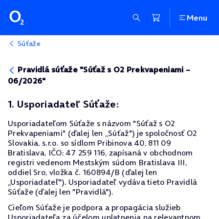
Menu
Súťaže
Pravidlá súťaže "Súťaž s O2 Prekvapeniami –
06/2026"
1. Usporiadateľ Súťaže:
Usporiadateľom Súťaže s názvom "Súťaž s O2
Prekvapeniami" (ďalej len „Súťaž") je spoločnosť O2
Slovakia, s.r.o. so sídlom Pribinova 40, 811 09
Bratislava, IČO: 47 259 116, zapísaná v obchodnom
registri vedenom Mestským súdom Bratislava III,
oddiel Sro, vložka č. 160894/B (ďalej len
„Usporiadateľ"). Usporiadateľ vydáva tieto Pravidlá
Súťaže (ďalej len "Pravidlá").
Cieľom Súťaže je podpora a propagácia služieb
Usporiadateľa za účelom uplatnenia na relevantnom