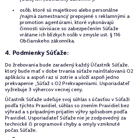
osôb, ktoré sú majetkovo alebo personálne
/najmä zamestnanci/ prepojené s reklamnými a
promotion agentúrami, ktoré vykonávajú
činnosti súvisiace so zabezpečením Súťaže
vrátane ich blízkych osôb v zmysle ust. § 116
Občianskeho zákonníka.
4. Podmienky Súťaže:
Do žrebovania bude zaradený každý Účastník Súťaže,
ktorý bude mať v dobe trvania súťaže nainštalovanú O2
aplikáciu a aspoň raz si zotrie a uloží aspoň jedno
prekvapenie „Súťaž s O2 Prekvapeniami. Usporiadateľ
vyžrebuje 3 výhercov vecnej ceny.
Účastník Súťaže udeľuje svoj súhlas s účasťou v Súťaži
podľa týchto Pravidiel, súhlas so znením Pravidiel bez
výhrad a s prípadným prijatím výhry spôsobom podľa
Pravidiel. Usporiadateľ Súťaže nie je zodpovedný za
technické či programové chyby a omyly vzniknuté
počas Súťaže.