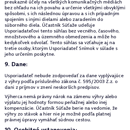
preukazné účely na všetkých komunikačných médiách
bez ohľadu na ich povahu a určenie všetkými obvyklými
spôsobmi, s ich následnou úpravou a s ich prípadným
spojením s inými dielami alebo zaradením do
súborného diela. Účastník Súťaže udeľuje
Usporiadateľovi tento súhlas bez vecného, časového,
množstvového a územného obmedzenia a môže ho
kedykoľvek odvolať. Tento súhlas sa vzťahuje aj na
tretie osoby, ktorým Usporiadateľ Snímok v súlade s
jeho určením poskytne.
9. Dane:
Usporiadateľ nebude zodpovedať za dane vyplývajúce
z výhry podľa príslušného zákona č. 595/2003 Z.z. o
dani z príjmov v znení neskorších predpisov.
Výherca nemá právny nárok na zámenu výhry alebo
výplatu jej hodnoty formou peňažnej alebo inej
kompenzácie. Účastník Súťaže berie na vedomie, že
výhry zo stávok a hier nie je možné podľa platnej
právnej úpravy vymáhať súdnou cestou.
10. Osobitné ustanovenia: