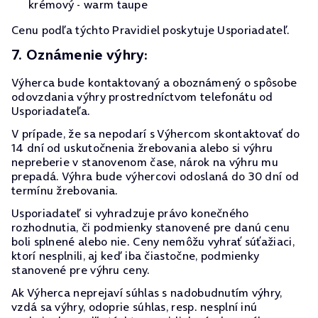
krémový - warm taupe
Cenu podľa týchto Pravidiel poskytuje Usporiadateľ.
7. Oznámenie výhry:
Výherca bude kontaktovaný a oboznámený o spôsobe
odovzdania výhry prostredníctvom telefonátu od
Usporiadateľa.
V prípade, že sa nepodarí s Výhercom skontaktovať do
14 dní od uskutočnenia žrebovania alebo si výhru
nepreberie v stanovenom čase, nárok na výhru mu
prepadá. Výhra bude výhercovi odoslaná do 30 dní od
termínu žrebovania.
Usporiadateľ si vyhradzuje právo konečného
rozhodnutia, či podmienky stanovené pre danú cenu
boli splnené alebo nie. Ceny nemôžu vyhrať súťažiaci,
ktorí nesplnili, aj keď iba čiastočne, podmienky
stanovené pre výhru ceny.
Ak Výherca neprejaví súhlas s nadobudnutím výhry,
vzdá sa výhry, odoprie súhlas, resp. nesplní inú