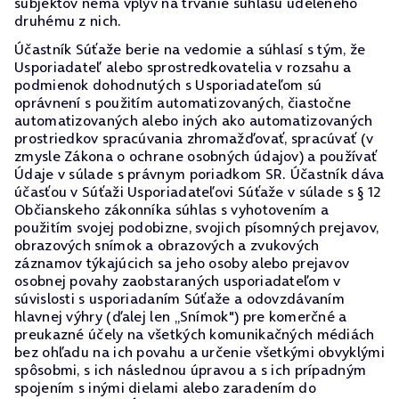
subjektov nemá vplyv na trvanie súhlasu udeleného
druhému z nich.
Účastník Súťaže berie na vedomie a súhlasí s tým, že
Usporiadateľ alebo sprostredkovatelia v rozsahu a
podmienok dohodnutých s Usporiadateľom sú
oprávnení s použitím automatizovaných, čiastočne
automatizovaných alebo iných ako automatizovaných
prostriedkov spracúvania zhromažďovať, spracúvať (v
zmysle Zákona o ochrane osobných údajov) a používať
Údaje v súlade s právnym poriadkom SR. Účastník dáva
účasťou v Súťaži Usporiadateľovi Súťaže v súlade s § 12
Občianskeho zákonníka súhlas s vyhotovením a
použitím svojej podobizne, svojich písomných prejavov,
obrazových snímok a obrazových a zvukových
záznamov týkajúcich sa jeho osoby alebo prejavov
osobnej povahy zaobstaraných usporiadateľom v
súvislosti s usporiadaním Súťaže a odovzdávaním
hlavnej výhry (ďalej len „Snímok") pre komerčné a
preukazné účely na všetkých komunikačných médiách
bez ohľadu na ich povahu a určenie všetkými obvyklými
spôsobmi, s ich následnou úpravou a s ich prípadným
spojením s inými dielami alebo zaradením do