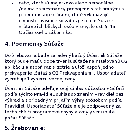
osôb, ktoré sú majetkovo alebo personálne
/najmä zamestnanci/ prepojené s reklamnými a
promotion agentúrami, ktoré vykonávajú
činnosti súvisiace so zabezpečením Súťaže
vrátane ich blízkych osôb v zmysle ust. § 116
Občianskeho zákonníka.
4. Podmienky Súťaže:
Do žrebovania bude zaradený každý Účastník Súťaže,
ktorý bude mať v dobe trvania súťaže nainštalovanú O2
aplikáciu a aspoň raz si zotrie a uloží aspoň jedno
prekvapenie „Súťaž s O2 Prekvapeniami“. Usporiadateľ
vyžrebuje 1 výhercu vecnej ceny.
Účastník Súťaže udeľuje svoj súhlas s účasťou v Súťaži
podľa týchto Pravidiel, súhlas so znením Pravidiel bez
výhrad a s prípadným prijatím výhry spôsobom podľa
Pravidiel. Usporiadateľ Súťaže nie je zodpovedný za
technické či programové chyby a omyly vzniknuté
počas Súťaže.
5. Žrebovanie: