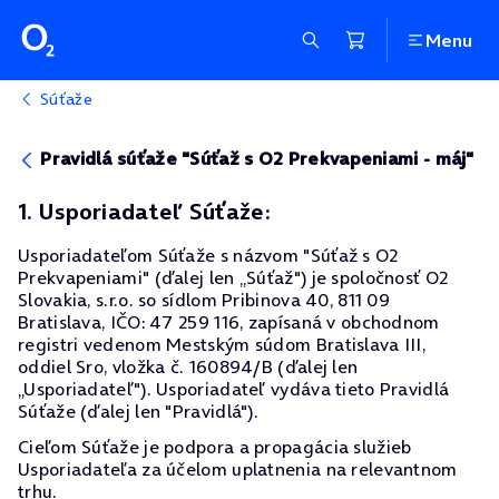
Menu
Súťaže
Pravidlá súťaže "Súťaž s O2 Prekvapeniami - máj"
1. Usporiadateľ Súťaže:
Usporiadateľom Súťaže s názvom "Súťaž s O2
Prekvapeniami" (ďalej len „Súťaž") je spoločnosť O2
Slovakia, s.r.o. so sídlom Pribinova 40, 811 09
Bratislava, IČO: 47 259 116, zapísaná v obchodnom
registri vedenom Mestským súdom Bratislava III,
oddiel Sro, vložka č. 160894/B (ďalej len
„Usporiadateľ"). Usporiadateľ vydáva tieto Pravidlá
Súťaže (ďalej len "Pravidlá").
Cieľom Súťaže je podpora a propagácia služieb
Usporiadateľa za účelom uplatnenia na relevantnom
trhu.