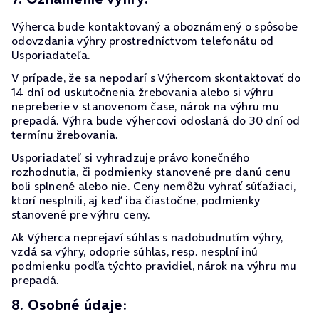
Výherca bude kontaktovaný a oboznámený o spôsobe
odovzdania výhry prostredníctvom telefonátu od
Usporiadateľa.
V prípade, že sa nepodarí s Výhercom skontaktovať do
14 dní od uskutočnenia žrebovania alebo si výhru
nepreberie v stanovenom čase, nárok na výhru mu
prepadá. Výhra bude výhercovi odoslaná do 30 dní od
termínu žrebovania.
Usporiadateľ si vyhradzuje právo konečného
rozhodnutia, či podmienky stanovené pre danú cenu
boli splnené alebo nie. Ceny nemôžu vyhrať súťažiaci,
ktorí nesplnili, aj keď iba čiastočne, podmienky
stanovené pre výhru ceny.
Ak Výherca neprejaví súhlas s nadobudnutím výhry,
vzdá sa výhry, odoprie súhlas, resp. nesplní inú
podmienku podľa týchto pravidiel, nárok na výhru mu
prepadá.
8. Osobné údaje: