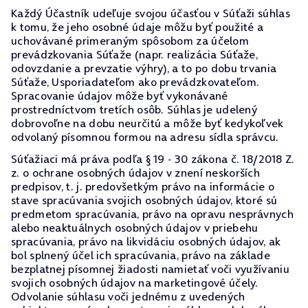
Každý Účastník udeľuje svojou účasťou v Súťaži súhlas
k tomu, že jeho osobné údaje môžu byť použité a
uchovávané primeraným spôsobom za účelom
prevádzkovania Súťaže (napr. realizácia Súťaže,
odovzdanie a prevzatie výhry), a to po dobu trvania
Súťaže, Usporiadateľom ako prevádzkovateľom.
Spracovanie údajov môže byť vykonávané
prostredníctvom tretích osôb. Súhlas je udelený
dobrovoľne na dobu neurčitú a môže byť kedykoľvek
odvolaný písomnou formou na adresu sídla správcu.
Súťažiaci má práva podľa § 19 - 30 zákona č. 18/2018 Z.
z. o ochrane osobných údajov v znení neskorších
predpisov, t. j. predovšetkým právo na informácie o
stave spracúvania svojich osobných údajov, ktoré sú
predmetom spracúvania, právo na opravu nesprávnych
alebo neaktuálnych osobných údajov v priebehu
spracúvania, právo na likvidáciu osobných údajov, ak
bol splnený účel ich spracúvania, právo na základe
bezplatnej písomnej žiadosti namietať voči využívaniu
svojich osobných údajov na marketingové účely.
Odvolanie súhlasu voči jednému z uvedených