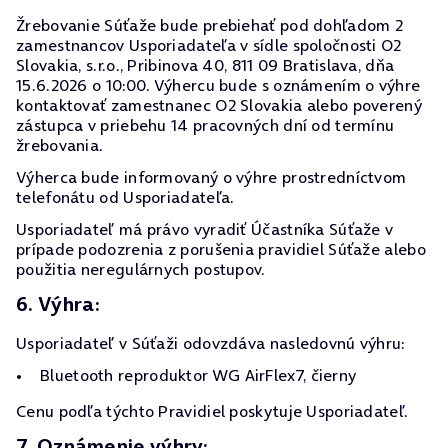
Žrebovanie Súťaže bude prebiehať pod dohľadom 2
zamestnancov Usporiadateľa v sídle spoločnosti O2
Slovakia, s.r.o., Pribinova 40, 811 09 Bratislava, dňa
15.6.2026 o 10:00. Výhercu bude s oznámením o výhre
kontaktovať zamestnanec O2 Slovakia alebo poverený
zástupca v priebehu 14 pracovných dní od termínu
žrebovania.
Výherca bude informovaný o výhre prostredníctvom
telefonátu od Usporiadateľa.
Usporiadateľ má právo vyradiť Účastníka Súťaže v
prípade podozrenia z porušenia pravidiel Súťaže alebo
použitia neregulárnych postupov.
6. Výhra:
Usporiadateľ v Súťaži odovzdáva nasledovnú výhru:
Bluetooth reproduktor WG AirFlex7, čierny
Cenu podľa týchto Pravidiel poskytuje Usporiadateľ.
7. Oznámenie výhry: