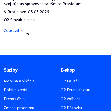
svoj súhlas spravovať sa týmito Pravidlami.
V Bratislave, 05.05.2026
O2 Slovakia, s.r.o.
Zobraziť »
Pätička stránky
Služby
E-shop
Mobilná aplikácia
O2 Paušál
Dobitie kreditu
O2 Fér na faktúru
Prenos čísla
O2 Voľnosť
Zmena programu
O2 Dátovka