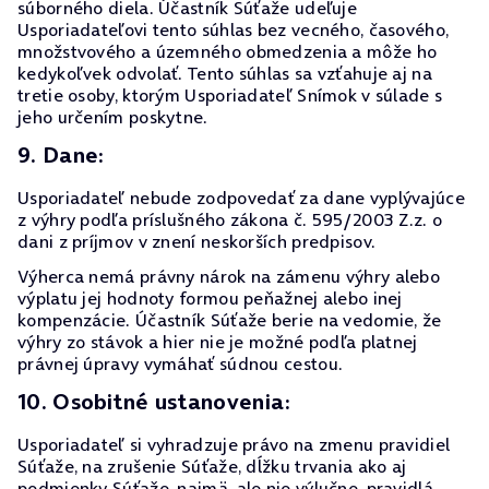
súborného diela. Účastník Súťaže udeľuje
Usporiadateľovi tento súhlas bez vecného, časového,
množstvového a územného obmedzenia a môže ho
kedykoľvek odvolať. Tento súhlas sa vzťahuje aj na
tretie osoby, ktorým Usporiadateľ Snímok v súlade s
jeho určením poskytne.
9. Dane:
Usporiadateľ nebude zodpovedať za dane vyplývajúce
z výhry podľa príslušného zákona č. 595/2003 Z.z. o
dani z príjmov v znení neskorších predpisov.
Výherca nemá právny nárok na zámenu výhry alebo
výplatu jej hodnoty formou peňažnej alebo inej
kompenzácie. Účastník Súťaže berie na vedomie, že
výhry zo stávok a hier nie je možné podľa platnej
právnej úpravy vymáhať súdnou cestou.
10. Osobitné ustanovenia:
Usporiadateľ si vyhradzuje právo na zmenu pravidiel
Súťaže, na zrušenie Súťaže, dĺžku trvania ako aj
podmienky Súťaže, najmä, ale nie výlučne, pravidlá