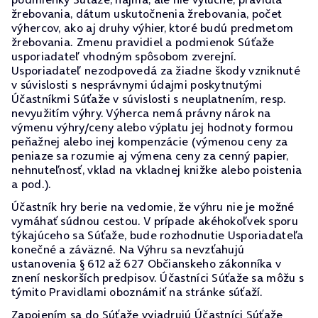
žrebovania, dátum uskutočnenia žrebovania, počet
výhercov, ako aj druhy výhier, ktoré budú predmetom
žrebovania. Zmenu pravidiel a podmienok Súťaže
usporiadateľ vhodným spôsobom zverejní.
Usporiadateľ nezodpovedá za žiadne škody vzniknuté
v súvislosti s nesprávnymi údajmi poskytnutými
Účastníkmi Súťaže v súvislosti s neuplatnením, resp.
nevyužitím výhry. Výherca nemá právny nárok na
výmenu výhry/ceny alebo výplatu jej hodnoty formou
peňažnej alebo inej kompenzácie (výmenou ceny za
peniaze sa rozumie aj výmena ceny za cenný papier,
nehnuteľnosť, vklad na vkladnej knižke alebo poistenia
a pod.).
Účastník hry berie na vedomie, že výhru nie je možné
vymáhať súdnou cestou. V prípade akéhokoľvek sporu
týkajúceho sa Súťaže, bude rozhodnutie Usporiadateľa
konečné a záväzné. Na Výhru sa nevzťahujú
ustanovenia § 612 až 627 Občianskeho zákonníka v
znení neskorších predpisov. Účastníci Súťaže sa môžu s
týmito Pravidlami oboznámiť na stránke súťaží.
Zapojením sa do Súťaže vyjadrujú Účastníci Súťaže