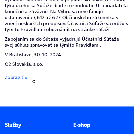
týkajúceho sa Súťaže, bude rozhodnutie Usporiadateľa
konečné a záväzné. Na Výhru sa nevzťahujú
ustanovenia § 612 až 627 Občianskeho zákonníka v
znení neskorších predpisov. Účastníci Súťaže sa môžu s
týmito Pravidlami oboznámiť na stránke súťaží.
Zapojením sa do Súťaže vyjadrujú Účastníci Súťaže
svoj súhlas spravovať sa týmito Pravidlami.
V Bratislave, 30. 10. 2024
O2 Slovakia, s.r.o.
Zobraziť »
Pätička stránky
Služby
E-shop