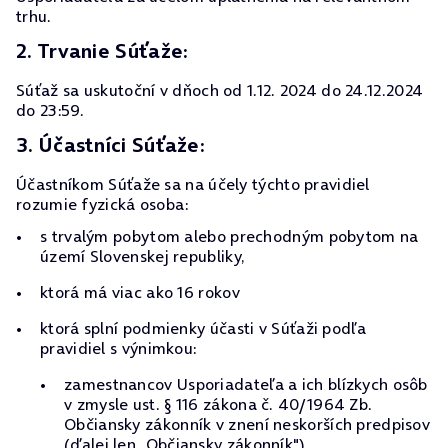
trhu.
2. Trvanie Súťaže:
Súťaž sa uskutoční v dňoch od 1.12. 2024 do 24.12.2024
do 23:59.
3. Účastníci Súťaže:
Účastníkom Súťaže sa na účely týchto pravidiel
rozumie fyzická osoba:
s trvalým pobytom alebo prechodným pobytom na
území Slovenskej republiky,
ktorá má viac ako 16 rokov
ktorá splní podmienky účasti v Súťaži podľa
pravidiel s výnimkou:
zamestnancov Usporiadateľa a ich blízkych osôb
v zmysle ust. § 116 zákona č. 40/1964 Zb.
Občiansky zákonník v znení neskorších predpisov
(ďalej len „Občiansky zákonník"),