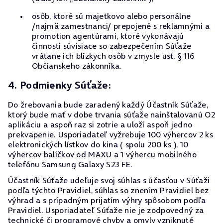
osôb, ktoré sú majetkovo alebo personálne
/najmä zamestnanci/ prepojené s reklamnými a
promotion agentúrami, ktoré vykonávajú
činnosti súvisiace so zabezpečením Súťaže
vrátane ich blízkych osôb v zmysle ust. § 116
Občianskeho zákonníka.
4. Podmienky Súťaže:
Do žrebovania bude zaradený každý Účastník Súťaže,
ktorý bude mať v dobe trvania súťaže nainštalovanú O2
aplikáciu a aspoň raz si zotrie a uloží aspoň jedno
prekvapenie. Usporiadateľ vyžrebuje 100 výhercov 2 ks
elektronických lístkov do kina ( spolu 200 ks ), 10
výhercov balíčkov od MAXU a 1 výhercu mobilného
telefónu Samsung Galaxy S23 FE.
Účastník Súťaže udeľuje svoj súhlas s účasťou v Súťaži
podľa týchto Pravidiel, súhlas so znením Pravidiel bez
výhrad a s prípadným prijatím výhry spôsobom podľa
Pravidiel. Usporiadateľ Súťaže nie je zodpovedný za
technické či programové chyby a omyly vzniknuté