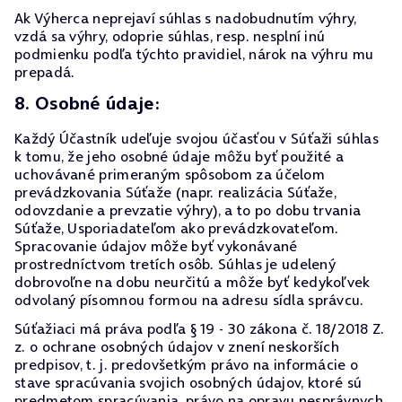
Ak Výherca neprejaví súhlas s nadobudnutím výhry,
vzdá sa výhry, odoprie súhlas, resp. nesplní inú
podmienku podľa týchto pravidiel, nárok na výhru mu
prepadá.
8. Osobné údaje:
Každý Účastník udeľuje svojou účasťou v Súťaži súhlas
k tomu, že jeho osobné údaje môžu byť použité a
uchovávané primeraným spôsobom za účelom
prevádzkovania Súťaže (napr. realizácia Súťaže,
odovzdanie a prevzatie výhry), a to po dobu trvania
Súťaže, Usporiadateľom ako prevádzkovateľom.
Spracovanie údajov môže byť vykonávané
prostredníctvom tretích osôb. Súhlas je udelený
dobrovoľne na dobu neurčitú a môže byť kedykoľvek
odvolaný písomnou formou na adresu sídla správcu.
Súťažiaci má práva podľa § 19 - 30 zákona č. 18/2018 Z.
z. o ochrane osobných údajov v znení neskorších
predpisov, t. j. predovšetkým právo na informácie o
stave spracúvania svojich osobných údajov, ktoré sú
predmetom spracúvania, právo na opravu nesprávnych