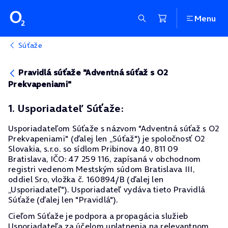
Menu
Súťaže
Pravidlá súťaže "Adventná súťaž s O2
Prekvapeniami"
1. Usporiadateľ Súťaže:
Usporiadateľom Súťaže s názvom "Adventná súťaž s O2
Prekvapeniami" (ďalej len „Súťaž") je spoločnosť O2
Slovakia, s.r.o. so sídlom Pribinova 40, 811 09
Bratislava, IČO: 47 259 116, zapísaná v obchodnom
registri vedenom Mestským súdom Bratislava III,
oddiel Sro, vložka č. 160894/B (ďalej len
„Usporiadateľ"). Usporiadateľ vydáva tieto Pravidlá
Súťaže (ďalej len "Pravidlá").
Cieľom Súťaže je podpora a propagácia služieb
Usporiadateľa za účelom uplatnenia na relevantnom