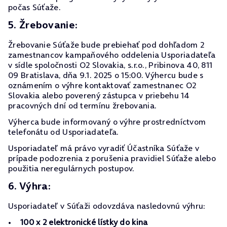
počas Súťaže.
5. Žrebovanie:
Žrebovanie Súťaže bude prebiehať pod dohľadom 2
zamestnancov kampaňového oddelenia Usporiadateľa
v sídle spoločnosti O2 Slovakia, s.r.o., Pribinova 40, 811
09 Bratislava, dňa 9.1. 2025 o 15:00. Výhercu bude s
oznámením o výhre kontaktovať zamestnanec O2
Slovakia alebo poverený zástupca v priebehu 14
pracovných dní od termínu žrebovania.
Výherca bude informovaný o výhre prostredníctvom
telefonátu od Usporiadateľa.
Usporiadateľ má právo vyradiť Účastníka Súťaže v
prípade podozrenia z porušenia pravidiel Súťaže alebo
použitia neregulárnych postupov.
6. Výhra:
Usporiadateľ v Súťaži odovzdáva nasledovnú výhru:
100 x 2 elektronické lístky do kina