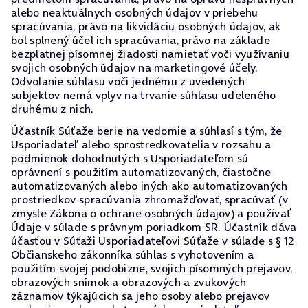
alebo neaktuálnych osobných údajov v priebehu
spracúvania, právo na likvidáciu osobných údajov, ak
bol splnený účel ich spracúvania, právo na základe
bezplatnej písomnej žiadosti namietať voči využívaniu
svojich osobných údajov na marketingové účely.
Odvolanie súhlasu voči jednému z uvedených
subjektov nemá vplyv na trvanie súhlasu udeleného
druhému z nich.
Účastník Súťaže berie na vedomie a súhlasí s tým, že
Usporiadateľ alebo sprostredkovatelia v rozsahu a
podmienok dohodnutých s Usporiadateľom sú
oprávnení s použitím automatizovaných, čiastočne
automatizovaných alebo iných ako automatizovaných
prostriedkov spracúvania zhromažďovať, spracúvať (v
zmysle Zákona o ochrane osobných údajov) a používať
Údaje v súlade s právnym poriadkom SR. Účastník dáva
účasťou v Súťaži Usporiadateľovi Súťaže v súlade s § 12
Občianskeho zákonníka súhlas s vyhotovením a
použitím svojej podobizne, svojich písomných prejavov,
obrazových snímok a obrazových a zvukových
záznamov týkajúcich sa jeho osoby alebo prejavov