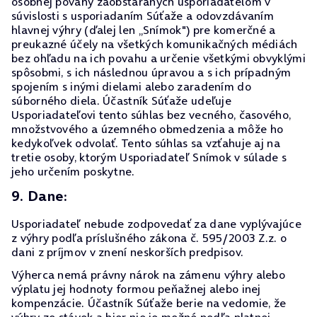
osobnej povahy zaobstaraných usporiadateľom v
súvislosti s usporiadaním Súťaže a odovzdávaním
hlavnej výhry (ďalej len „Snímok") pre komerčné a
preukazné účely na všetkých komunikačných médiách
bez ohľadu na ich povahu a určenie všetkými obvyklými
spôsobmi, s ich následnou úpravou a s ich prípadným
spojením s inými dielami alebo zaradením do
súborného diela. Účastník Súťaže udeľuje
Usporiadateľovi tento súhlas bez vecného, časového,
množstvového a územného obmedzenia a môže ho
kedykoľvek odvolať. Tento súhlas sa vzťahuje aj na
tretie osoby, ktorým Usporiadateľ Snímok v súlade s
jeho určením poskytne.
9. Dane:
Usporiadateľ nebude zodpovedať za dane vyplývajúce
z výhry podľa príslušného zákona č. 595/2003 Z.z. o
dani z príjmov v znení neskorších predpisov.
Výherca nemá právny nárok na zámenu výhry alebo
výplatu jej hodnoty formou peňažnej alebo inej
kompenzácie. Účastník Súťaže berie na vedomie, že