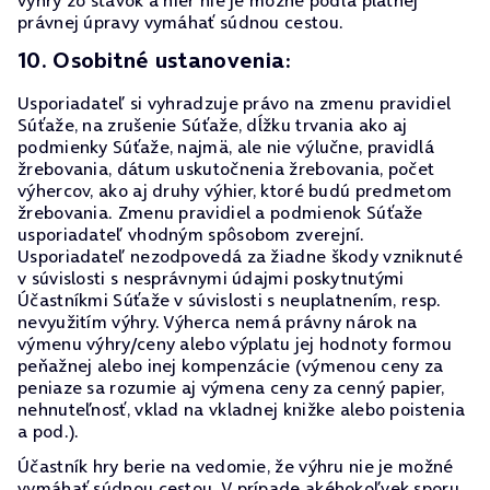
výhry zo stávok a hier nie je možné podľa platnej
právnej úpravy vymáhať súdnou cestou.
10. Osobitné ustanovenia:
Usporiadateľ si vyhradzuje právo na zmenu pravidiel
Súťaže, na zrušenie Súťaže, dĺžku trvania ako aj
podmienky Súťaže, najmä, ale nie výlučne, pravidlá
žrebovania, dátum uskutočnenia žrebovania, počet
výhercov, ako aj druhy výhier, ktoré budú predmetom
žrebovania. Zmenu pravidiel a podmienok Súťaže
usporiadateľ vhodným spôsobom zverejní.
Usporiadateľ nezodpovedá za žiadne škody vzniknuté
v súvislosti s nesprávnymi údajmi poskytnutými
Účastníkmi Súťaže v súvislosti s neuplatnením, resp.
nevyužitím výhry. Výherca nemá právny nárok na
výmenu výhry/ceny alebo výplatu jej hodnoty formou
peňažnej alebo inej kompenzácie (výmenou ceny za
peniaze sa rozumie aj výmena ceny za cenný papier,
nehnuteľnosť, vklad na vkladnej knižke alebo poistenia
a pod.).
Účastník hry berie na vedomie, že výhru nie je možné
vymáhať súdnou cestou. V prípade akéhokoľvek sporu