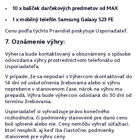
10 x balíček darčekových predmetov od MAX
1 x mobilný telefón Samsung Galaxy S23 FE
Cenu podľa týchto Pravidiel poskytuje Usporiadateľ.
7. Oznámenie výhry:
Výherca bude kontaktovaný a oboznámený o spôsobe
odovzdania výhry prostredníctvom telefonátu od
Usporiadateľa.
V prípade, že sa nepodarí s Výhercom skontaktovať do
14 dní od uskutočnenia žrebovania alebo si výhru
nepreberie v stanovenom čase, nárok na výhru mu
prepadá. Výhra bude výhercovi odoslaná do 30 dní od
termínu žrebovania.
Usporiadateľ si vyhradzuje právo konečného
rozhodnutia, či podmienky stanovené pre danú cenu
boli splnené alebo nie. Ceny nemôžu vyhrať súťažiaci,
ktorí nesplnili, aj keď iba čiastočne, podmienky
stanovené pre výhru ceny.