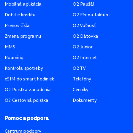
Mobilná aplikácia
O2 Paušál
Dobitie kreditu
O2 Fér na faktúru
Prenos čísla
O2 Voľnosť
Zmena programu
O2 Dátovka
MMS
O2 Junior
Roaming
O2 Internet
Kontrola spotreby
O2 TV
eSIM do smart hodiniek
Telefóny
O2 Poistka zariadenia
Cenníky
O2 Cestovná poistka
Dokumenty
Pomoc a podpora
Centrum podpory