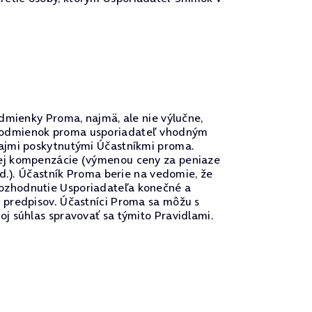
dmienky Proma, najmä, ale nie výlučne,
 podmienok proma usporiadateľ vhodným
dajmi poskytnutými Účastníkmi proma.
nej kompenzácie (výmenou ceny za peniaze
od.). Účastník Proma berie na vedomie, že
rozhodnutie Usporiadateľa konečné a
 predpisov. Účastníci Proma sa môžu s
j súhlas spravovať sa týmito Pravidlami.