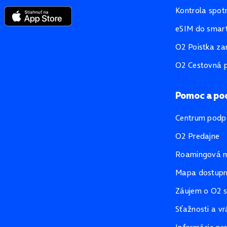
Kontrola spot
eSIM do smart
O2 Poistka za
O2 Cestovná p
Pomoc a po
Centrum podp
O2 Predajne
Roamingová 
Mapa dostupno
Záujem o O2 s
Sťažnosti a vr