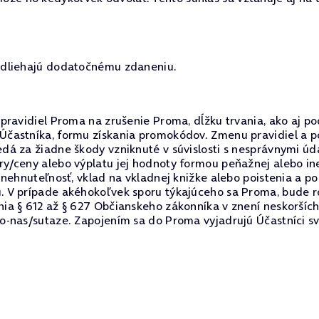
odliehajú dodatočnému zdaneniu.
pravidiel Proma na zrušenie Proma, dĺžku trvania, ako aj po
Účastníka, formu získania promokódov. Zmenu pravidiel a
dá za žiadne škody vzniknuté v súvislosti s nesprávnymi ú
y/ceny alebo výplatu jej hodnoty formou peňažnej alebo i
nehnuteľnosť, vklad na vkladnej knižke alebo poistenia a p
 V prípade akéhokoľvek sporu týkajúceho sa Proma, bude 
a § 612 až § 627 Občianskeho zákonníka v znení neskorších
-nas/sutaze. Zapojením sa do Proma vyjadrujú Účastníci svo