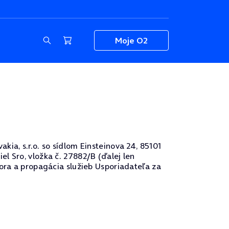
Moje O2
ia, s.r.o. so sídlom Einsteinova 24, 85101
l Sro, vložka č. 27882/B (ďalej len
pora a propagácia služieb Usporiadateľa za