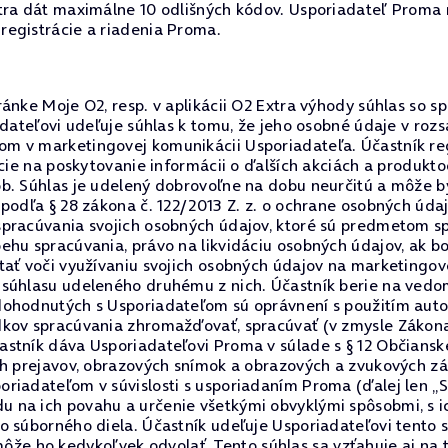
tra dát maximálne 10 odlišných kódov. Usporiadateľ Proma 
registrácie a riadenia Proma.
ánke Moje O2, resp. v aplikácii O2 Extra výhody súhlas so s
adateľovi udeľuje súhlas k tomu, že jeho osobné údaje v rozs
m v marketingovej komunikácii Usporiadateľa. Účastník reg
rácie na poskytovanie informácii o ďalších akciách a produk
ôb. Súhlas je udelený dobrovoľne na dobu neurčitú a môže
odľa § 28 zákona č. 122/2013 Z. z. o ochrane osobných údajov
spracúvania svojich osobných údajov, ktoré sú predmetom s
hu spracúvania, právo na likvidáciu osobných údajov, ak bol
tať voči využívaniu svojich osobných údajov na marketingov
súhlasu udeleného druhému z nich. Účastník berie na vedomi
dohodnutých s Usporiadateľom sú oprávnení s použitím aut
dkov spracúvania zhromažďovať, spracúvať (v zmysle Zákona
stník dáva Usporiadateľovi Proma v súlade s § 12 Občiansk
ch prejavov, obrazových snímok a obrazových a zvukových z
riadateľom v súvislosti s usporiadaním Proma (ďalej len „
 na ich povahu a určenie všetkými obvyklými spôsobmi, s i
o súborného diela. Účastník udeľuje Usporiadateľovi tento 
 ho kedykoľvek odvolať. Tento súhlas sa vzťahuje aj na t