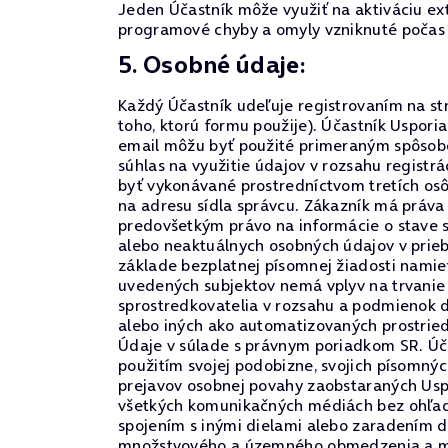
Jeden Účastník môže využiť na aktiváciu ex
programové chyby a omyly vzniknuté počas 
5. Osobné údaje:
Každý Účastník udeľuje registrovaním na str
toho, ktorú formu použije). Účastník Uspori
email môžu byť použité primeraným spôsobo
súhlas na využitie údajov v rozsahu regist
byť vykonávané prostredníctvom tretích os
na adresu sídla správcu. Zákazník má práva p
predovšetkým právo na informácie o stave 
alebo neaktuálnych osobných údajov v priebe
základe bezplatnej písomnej žiadosti namie
uvedených subjektov nemá vplyv na trvanie 
sprostredkovatelia v rozsahu a podmienok 
alebo iných ako automatizovaných prostrie
Údaje v súlade s právnym poriadkom SR. Úča
použitím svojej podobizne, svojich písomný
prejavov osobnej povahy zaobstaraných Uspo
všetkých komunikačných médiách bez ohľadu
spojením s inými dielami alebo zaradením d
množstvového a územného obmedzenia a môže