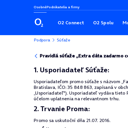
Osobné
Podnikatelia a firmy
O2 Connect
O2 Spolu
Mo
Podpora
Súťaže
Pravidlá súťaže „Extra dáta zadarmo 
1. Usporiadateľ Súťaže:
Usporiadateľom promo súťaže s názvom „Faceb
Bratislava, IČO: 35 848 863, zapísaná v obc
„Usporiadateľ"). Usporiadateľ vydáva tieto 
účelom uplatnenia na relevantnom trhu.
2. Trvanie Proma:
Promo sa uskutoční dňa 21.07. 2016.