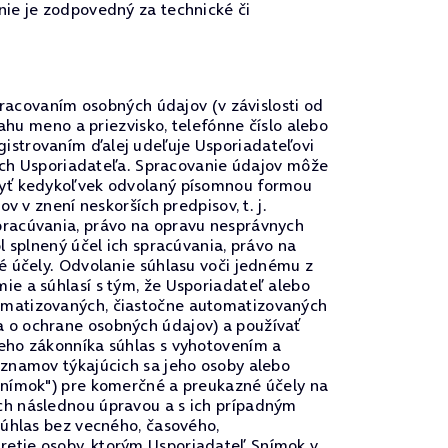
nie je zodpovedný za technické či
pracovaním osobných údajov (v závislosti od
ahu meno a priezvisko, telefónne číslo alebo
istrovaním ďalej udeľuje Usporiadateľovi
toch Usporiadateľa. Spracovanie údajov môže
 byť kedykoľvek odvolaný písomnou formou
 v znení neskorších predpisov, t. j.
pracúvania, právo na opravu nesprávnych
 splnený účel ich spracúvania, právo na
é účely. Odvolanie súhlasu voči jednému z
e a súhlasí s tým, že Usporiadateľ alebo
omatizovaných, čiastočne automatizovaných
 o ochrane osobných údajov) a používať
eho zákonníka súhlas s vyhotovením a
áznamov týkajúcich sa jeho osoby alebo
Snímok") pre komerčné a preukazné účely na
ch následnou úpravou a s ich prípadným
súhlas bez vecného, časového,
retie osoby, ktorým Usporiadateľ Snímok v