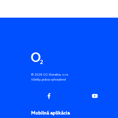
Pätička stránky
©
2026
O2 Slovakia, s.r.o.
Všetky práva vyhradené
Mobilná aplikácia