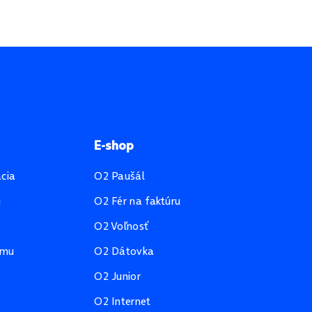
E-shop
ácia
O2 Paušál
u
O2 Fér na faktúru
O2 Voľnosť
amu
O2 Dátovka
O2 Junior
O2 Internet