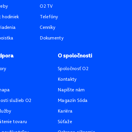
reby
O2 TV
 hodiniek
Telefóny
riadenia
Cenníky
oistka
Dokumenty
dpora
O spoločnosti
ory
Spoločnosť O2
Kontakty
mapa
Napíšte nám
sti služieb O2
Magazín Sóda
lužby
Kariéra
átenie tovaru
Súťaže