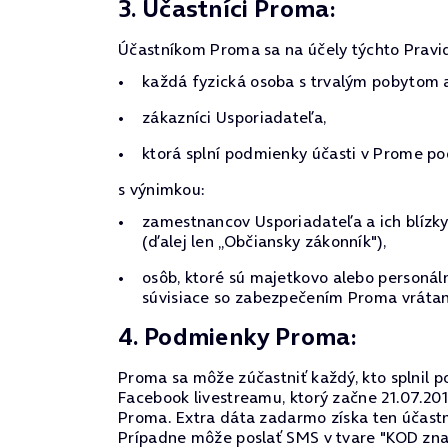
3. Účastníci Proma:
Účastníkom Proma sa na účely týchto Pravid
každá fyzická osoba s trvalým pobytom 
zákazníci Usporiadateľa,
ktorá splní podmienky účasti v Prome pod
s výnimkou:
zamestnancov Usporiadateľa a ich blízky
(ďalej len „Občiansky zákonník"),
osôb, ktoré sú majetkovo alebo personá
súvisiace so zabezpečením Proma vrátane
4. Podmienky Proma:
Proma sa môže zúčastniť každý, kto splnil 
Facebook livestreamu, ktorý začne 21.07.20
Proma. Extra dáta zadarmo získa ten účastn
Prípadne môže poslať SMS v tvare "KOD znak