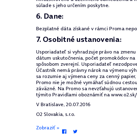
súlade s jeho určením poskytne.
6. Dane:
Bezplatné dáta získané v rámci Proma nep
7. Osobitné ustanovenia:
Usporiadateľ si vyhradzuje právo na zmenu 
dátum uskutočnenia, počet promokódov na 
spôsobom zverejní. Usporiadateľ nezodpove
Účastník nemá právny nárok na výmenu výhr
sa rozumie aj výmena ceny za cenný papier, 
Promo nie je možné vymáhať súdnou cestou.
záväzné. Na Promo sa nevzťahujú ustanoveni
týmito Pravidlami oboznámiť na www.o2.sk/o
V Bratislave, 20.07.2016
O2 Slovakia, s.r.o.
Zobraziť »