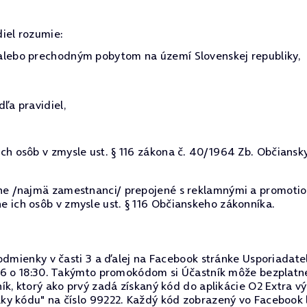
iel rozumie:
alebo prechodným pobytom na území Slovenskej republiky,
ľa pravidiel,
ch osôb v zmysle ust. § 116 zákona č. 40/1964 Zb. Občiansk
lne /najmä zamestnanci/ prepojené s reklamnými a promotio
 ich osôb v zmysle ust. § 116 Občianskeho zákonníka.
podmienky v časti 3 a ďalej na Facebook stránke Usporiadate
16 o 18:30. Takýmto promokódom si Účastník môže bezplatne
ík, ktorý ako prvý zadá získaný kód do aplikácie O2 Extra v
y kódu" na číslo 99222. Každý kód zobrazený vo Facebook l