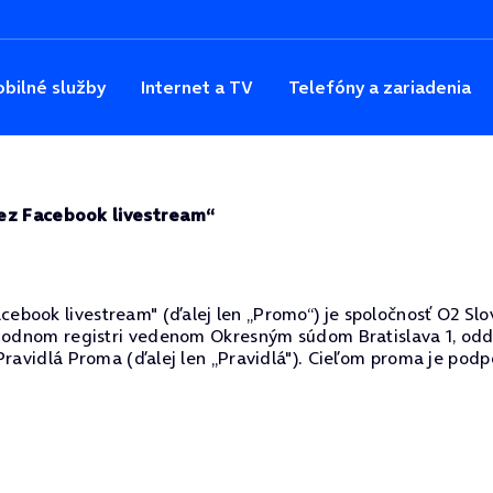
bilné služby
Internet a TV
Telefóny a zariadenia
cez Facebook livestream“
ook livestream" (ďalej len „Promo“) je spoločnosť O2 Slovak
hodnom registri vedenom Okresným súdom Bratislava 1, oddie
Pravidlá Proma (ďalej len „Pravidlá"). Cieľom proma je pod