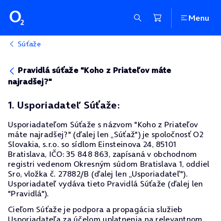
Menu
Súťaže
Pravidlá súťaže "Koho z Priateľov máte
najradšej?"
1. Usporiadateľ Súťaže:
Usporiadateľom Súťaže s názvom "Koho z Priateľov
máte najradšej?" (ďalej len „Súťaž") je spoločnosť O2
Slovakia, s.r.o. so sídlom Einsteinova 24, 85101
Bratislava, IČO: 35 848 863, zapísaná v obchodnom
registri vedenom Okresným súdom Bratislava 1, oddiel
Sro, vložka č. 27882/B (ďalej len „Usporiadateľ").
Usporiadateľ vydáva tieto Pravidlá Súťaže (ďalej len
"Pravidlá").
Cieľom Súťaže je podpora a propagácia služieb
Usporiadateľa za účelom uplatnenia na relevantnom