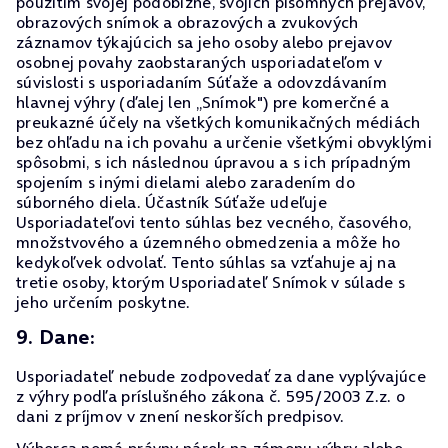
použitím svojej podobizne, svojich písomných prejavov,
obrazových snímok a obrazových a zvukových
záznamov týkajúcich sa jeho osoby alebo prejavov
osobnej povahy zaobstaraných usporiadateľom v
súvislosti s usporiadaním Súťaže a odovzdávaním
hlavnej výhry (ďalej len „Snímok") pre komerčné a
preukazné účely na všetkých komunikačných médiách
bez ohľadu na ich povahu a určenie všetkými obvyklými
spôsobmi, s ich následnou úpravou a s ich prípadným
spojením s inými dielami alebo zaradením do
súborného diela. Účastník Súťaže udeľuje
Usporiadateľovi tento súhlas bez vecného, časového,
množstvového a územného obmedzenia a môže ho
kedykoľvek odvolať. Tento súhlas sa vzťahuje aj na
tretie osoby, ktorým Usporiadateľ Snímok v súlade s
jeho určením poskytne.
9. Dane:
Usporiadateľ nebude zodpovedať za dane vyplývajúce
z výhry podľa príslušného zákona č. 595/2003 Z.z. o
dani z príjmov v znení neskorších predpisov.