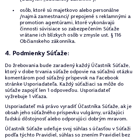
osôb, ktoré sú majetkovo alebo personálne
/najmä zamestnanci/ prepojené s reklamnými a
promotion agentúrami, ktoré vykonávajú
činnosti súvisiace so zabezpečením Súťaže
vrátane ich blízkych osôb v zmysle ust. § 116
Občianskeho zákonníka.
4. Podmienky Súťaže:
Do žrebovania bude zaradený každý Účastník Súťaže,
ktorý v dobe trvania súťaže odpovie na súťažnú otázku
komentárom pod súťažný príspevok na Facebook
stránke Usporiadateľa. Každý súťažiaci sa môže do
súťaže zapojiť len 1 odpoveďou. Usporiadateľ
vyžrebuje 1 víťaza.
Usporiadateľ má právo vyradiť Účastníka Súťaže, ak je
obsah jeho súťažného príspevku vulgárny, urážajúci
ľudskú dôstojnosť alebo odporujúci dobrým mravom.
Účastník Súťaže udeľuje svoj súhlas s účasťou v Súťaži
podľa týchto Pravidiel, súhlas so znením Pravidiel bez