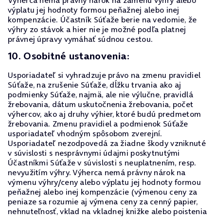
Výherca nemá právny nárok na zámenu výhry alebo
výplatu jej hodnoty formou peňažnej alebo inej
kompenzácie. Účastník Súťaže berie na vedomie, že
výhry zo stávok a hier nie je možné podľa platnej
právnej úpravy vymáhať súdnou cestou.
10. Osobitné ustanovenia:
Usporiadateľ si vyhradzuje právo na zmenu pravidiel
Súťaže, na zrušenie Súťaže, dĺžku trvania ako aj
podmienky Súťaže, najmä, ale nie výlučne, pravidlá
žrebovania, dátum uskutočnenia žrebovania, počet
výhercov, ako aj druhy výhier, ktoré budú predmetom
žrebovania. Zmenu pravidiel a podmienok Súťaže
usporiadateľ vhodným spôsobom zverejní.
Usporiadateľ nezodpovedá za žiadne škody vzniknuté
v súvislosti s nesprávnymi údajmi poskytnutými
Účastníkmi Súťaže v súvislosti s neuplatnením, resp.
nevyužitím výhry. Výherca nemá právny nárok na
výmenu výhry/ceny alebo výplatu jej hodnoty formou
peňažnej alebo inej kompenzácie (výmenou ceny za
peniaze sa rozumie aj výmena ceny za cenný papier,
nehnuteľnosť, vklad na vkladnej knižke alebo poistenia