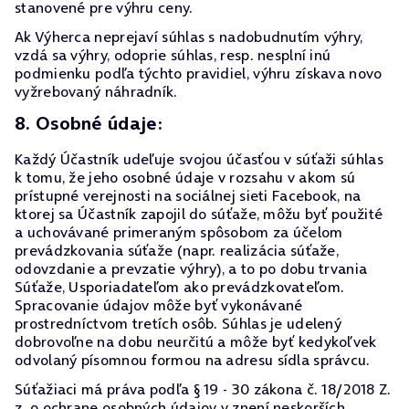
stanovené pre výhru ceny.
Ak Výherca neprejaví súhlas s nadobudnutím výhry,
vzdá sa výhry, odoprie súhlas, resp. nesplní inú
podmienku podľa týchto pravidiel, výhru získava novo
vyžrebovaný náhradník.
8. Osobné údaje:
Každý Účastník udeľuje svojou účasťou v súťaži súhlas
k tomu, že jeho osobné údaje v rozsahu v akom sú
prístupné verejnosti na sociálnej sieti Facebook, na
ktorej sa Účastník zapojil do súťaže, môžu byť použité
a uchovávané primeraným spôsobom za účelom
prevádzkovania súťaže (napr. realizácia súťaže,
odovzdanie a prevzatie výhry), a to po dobu trvania
Súťaže, Usporiadateľom ako prevádzkovateľom.
Spracovanie údajov môže byť vykonávané
prostredníctvom tretích osôb. Súhlas je udelený
dobrovoľne na dobu neurčitú a môže byť kedykoľvek
odvolaný písomnou formou na adresu sídla správcu.
Súťažiaci má práva podľa § 19 - 30 zákona č. 18/2018 Z.
z. o ochrane osobných údajov v znení neskorších