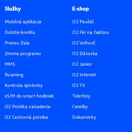
Pätička stránky
Služby
E-shop
Mobilná aplikácia
O2 Paušál
Dobitie kreditu
O2 Fér na faktúru
Prenos čísla
O2 Voľnosť
Zmena programu
O2 Dátovka
MMS
O2 Junior
Roaming
O2 Internet
Kontrola spotreby
O2 TV
eSIM do smart hodiniek
Telefóny
O2 Poistka zariadenia
Cenníky
O2 Cestovná poistka
Dokumenty