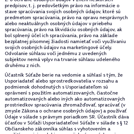
predpisov, t. j. predovšetkým právo na informácie o
stave spracúvania svojich osobných údajov, ktoré sú
predmetom spracúvania, právo na opravu nesprávnych
alebo neaktuálnych osobných údajov v priebehu
spracúvania, právo na likvidáciu osobných údajov, ak
bol splnený účel ich spracúvania, právo na základe
bezplatnej písomnej žiadosti namietať voči využívaniu
svojich osobných údajov na marketingové účely.
Odvolanie súhlasu voči jednému z uvedených
subjektov nemá vplyv na trvanie súhlasu udeleného
druhému z nich.
Účastník Súťaže berie na vedomie a súhlasí s tým, že
Usporiadateľ alebo sprostredkovatelia v rozsahu a
podmienok dohodnutých s Usporiadateľom sú
oprávnení s použitím automatizovaných, čiastočne
automatizovaných alebo iných ako automatizovaných
prostriedkov spracúvania zhromažďovať, spracúvať (v
zmysle Zákona o ochrane osobných údajov) a používať
Údaje v súlade s právnym poriadkom SR. Účastník dáva
účasťou v Súťaži Usporiadateľovi Súťaže v súlade s § 12
Občianskeho zákonníka súhlas s vyhotovením a