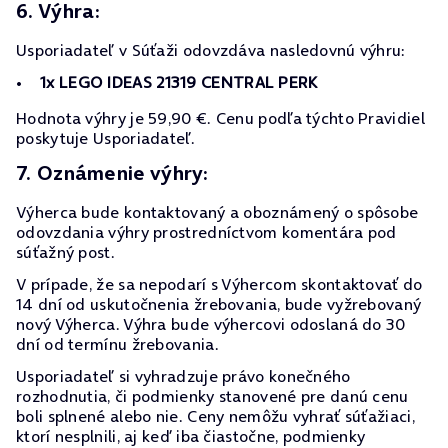
6. Výhra:
Usporiadateľ v Súťaži odovzdáva nasledovnú výhru:
1x LEGO IDEAS 21319 CENTRAL PERK
Hodnota výhry je 59,90 €. Cenu podľa týchto Pravidiel
poskytuje Usporiadateľ.
7. Oznámenie výhry:
Výherca bude kontaktovaný a oboznámený o spôsobe
odovzdania výhry prostredníctvom komentára pod
súťažný post.
V prípade, že sa nepodarí s Výhercom skontaktovať do
14 dní od uskutočnenia žrebovania, bude vyžrebovaný
nový Výherca. Výhra bude výhercovi odoslaná do 30
dní od termínu žrebovania.
Usporiadateľ si vyhradzuje právo konečného
rozhodnutia, či podmienky stanovené pre danú cenu
boli splnené alebo nie. Ceny nemôžu vyhrať súťažiaci,
ktorí nesplnili, aj keď iba čiastočne, podmienky