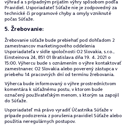
výhrad a s prípadným prijatím výhry spôsobom podľa
Pravidiel. Usporiadateľ Súťaže nie je zodpovedný za
technické či programové chyby a omyly vzniknuté
počas Súťaže.
5. Žrebovanie:
Žrebovanie súťaže bude prebiehať pod dohľadom 2
zamestnancov marketingového oddelenia
Usporiadateľa v sídle spoločnosti O2 Slovakia, s.r.o.,
Einsteinova 24, 851 01 Bratislava dňa 19. 4. 2021 o
15:00. Výhercu bude s oznámením o výhre kontaktovať
zamestnanec O2 Slovakia alebo poverený zástupca v
priebehu 14 pracovných dní od termínu žrebovania.
Výherca bude informovaný o výhre prostredníctvom
komentára k súťažnému postu, v ktorom bude
označený používateľským menom, s ktorým sa zapojil
do Súťaže.
Usporiadateľ má právo vyradiť Účastníka Súťaže v
prípade podozrenia z porušenia pravidiel Súťaže alebo
použitia neregulárnych postupov.