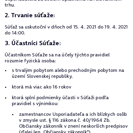
trhu.
2. Trvanie súťaže:
Súťaž sa uskutoční v dňoch od 15. 4. 2021 do 19. 4. 2021
do 14:00.
3. Účastníci Súťaže:
Účastníkom Súťaže sa na účely týchto pravidiel
rozumie fyzická osoba:
s trvalým pobytom alebo prechodným pobytom na
území Slovenskej republiky,
ktorá má viac ako 16 rokov
ktorá splní podmienky účasti v Súťaži podľa
pravidiel s výnimkou:
zamestnancov Usporiadateľa a ich blízkych osôb
v zmysle ust. § 116 zákona č. 40/1964 Zb.
Občiansky zákonník v znení neskorších predpisov
(ďalej len „Občiansky zákonník"),