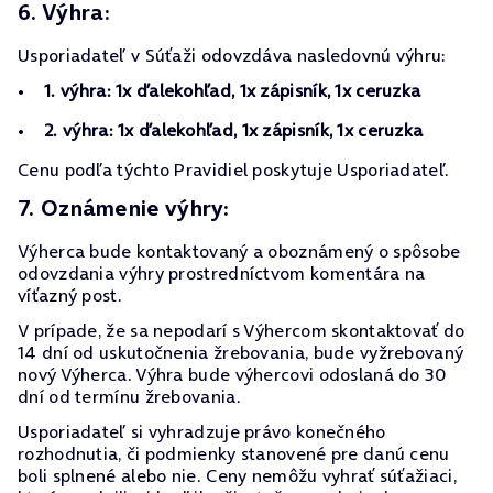
6. Výhra:
Usporiadateľ v Súťaži odovzdáva nasledovnú výhru:
1. výhra: 1x ďalekohľad, 1x zápisník, 1x ceruzka
2. výhra: 1x ďalekohľad, 1x zápisník, 1x ceruzka
Cenu podľa týchto Pravidiel poskytuje Usporiadateľ.
7. Oznámenie výhry:
Výherca bude kontaktovaný a oboznámený o spôsobe
odovzdania výhry prostredníctvom komentára na
víťazný post.
V prípade, že sa nepodarí s Výhercom skontaktovať do
14 dní od uskutočnenia žrebovania, bude vyžrebovaný
nový Výherca. Výhra bude výhercovi odoslaná do 30
dní od termínu žrebovania.
Usporiadateľ si vyhradzuje právo konečného
rozhodnutia, či podmienky stanovené pre danú cenu
boli splnené alebo nie. Ceny nemôžu vyhrať súťažiaci,