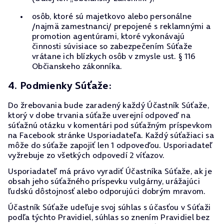
osôb, ktoré sú majetkovo alebo personálne
/najmä zamestnanci/ prepojené s reklamnými a
promotion agentúrami, ktoré vykonávajú
činnosti súvisiace so zabezpečením Súťaže
vrátane ich blízkych osôb v zmysle ust. § 116
Občianskeho zákonníka.
4. Podmienky Súťaže:
Do žrebovania bude zaradený každý Účastník Súťaže,
ktorý v dobe trvania súťaže uverejní odpoveď na
súťažnú otázku v komentári pod súťažným príspevkom
na Facebook stránke Usporiadateľa. Každý súťažiaci sa
môže do súťaže zapojiť len 1 odpoveďou. Usporiadateľ
vyžrebuje zo všetkých odpovedí 2 víťazov.
Usporiadateľ má právo vyradiť Účastníka Súťaže, ak je
obsah jeho súťažného príspevku vulgárny, urážajúci
ľudskú dôstojnosť alebo odporujúci dobrým mravom.
Účastník Súťaže udeľuje svoj súhlas s účasťou v Súťaži
podľa týchto Pravidiel, súhlas so znením Pravidiel bez