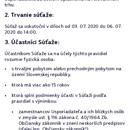
trhu.
2. Trvanie súťaže:
Súťaž sa uskutoční v dňoch od 03. 07. 2020 do 06. 07.
2020 do 14:00.
3. Účastníci Súťaže:
Účastníkom Súťaže sa na účely týchto pravidiel
rozumie fyzická osoba:
s trvalým pobytom alebo prechodným pobytom na
území Slovenskej republiky,
ktorá má viac ako 15 rokov
ktorá splní podmienky účasti v Súťaži podľa
pravidiel s výnimkou:
zamestnancov Usporiadateľa a ich blízkych osôb
v zmysle ust. § 116 zákona č. 40/1964 Zb.
Občiansky zákonník v znení neskorších predpisov
(ďalej len „Občiansky zákonník"),