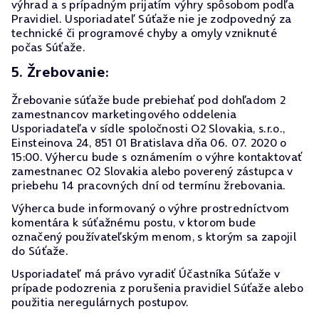
výhrad a s prípadným prijatím výhry spôsobom podľa
Pravidiel. Usporiadateľ Súťaže nie je zodpovedný za
technické či programové chyby a omyly vzniknuté
počas Súťaže.
5. Žrebovanie:
Žrebovanie súťaže bude prebiehať pod dohľadom 2
zamestnancov marketingového oddelenia
Usporiadateľa v sídle spoločnosti O2 Slovakia, s.r.o.,
Einsteinova 24, 851 01 Bratislava dňa 06. 07. 2020 o
15:00. Výhercu bude s oznámením o výhre kontaktovať
zamestnanec O2 Slovakia alebo poverený zástupca v
priebehu 14 pracovných dní od termínu žrebovania.
Výherca bude informovaný o výhre prostredníctvom
komentára k súťažnému postu, v ktorom bude
označený používateľským menom, s ktorým sa zapojil
do Súťaže.
Usporiadateľ má právo vyradiť Účastníka Súťaže v
prípade podozrenia z porušenia pravidiel Súťaže alebo
použitia neregulárnych postupov.