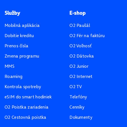
Pätička stránky
Služby
E-shop
Mobilná aplikácia
O2 Paušál
Dobitie kreditu
O2 Fér na faktúru
Prenos čísla
O2 Voľnosť
Zmena programu
O2 Dátovka
MMS
O2 Junior
Roaming
O2 Internet
Kontrola spotreby
O2 TV
eSIM do smart hodiniek
Telefóny
O2 Poistka zariadenia
Cenníky
O2 Cestovná poistka
Dokumenty