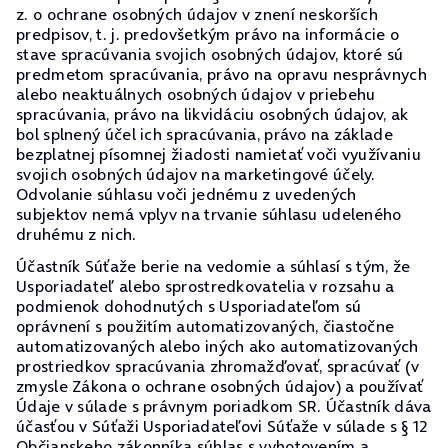
z. o ochrane osobných údajov v znení neskorších
predpisov, t. j. predovšetkým právo na informácie o
stave spracúvania svojich osobných údajov, ktoré sú
predmetom spracúvania, právo na opravu nesprávnych
alebo neaktuálnych osobných údajov v priebehu
spracúvania, právo na likvidáciu osobných údajov, ak
bol splnený účel ich spracúvania, právo na základe
bezplatnej písomnej žiadosti namietať voči využívaniu
svojich osobných údajov na marketingové účely.
Odvolanie súhlasu voči jednému z uvedených
subjektov nemá vplyv na trvanie súhlasu udeleného
druhému z nich.
Účastník Súťaže berie na vedomie a súhlasí s tým, že
Usporiadateľ alebo sprostredkovatelia v rozsahu a
podmienok dohodnutých s Usporiadateľom sú
oprávnení s použitím automatizovaných, čiastočne
automatizovaných alebo iných ako automatizovaných
prostriedkov spracúvania zhromažďovať, spracúvať (v
zmysle Zákona o ochrane osobných údajov) a používať
Údaje v súlade s právnym poriadkom SR. Účastník dáva
účasťou v Súťaži Usporiadateľovi Súťaže v súlade s § 12
Občianskeho zákonníka súhlas s vyhotovením a