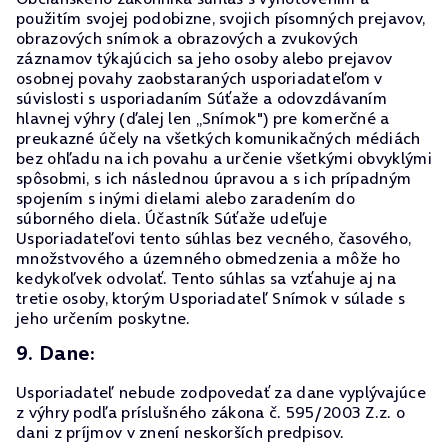
použitím svojej podobizne, svojich písomných prejavov,
obrazových snímok a obrazových a zvukových
záznamov týkajúcich sa jeho osoby alebo prejavov
osobnej povahy zaobstaraných usporiadateľom v
súvislosti s usporiadaním Súťaže a odovzdávaním
hlavnej výhry (ďalej len „Snímok") pre komerčné a
preukazné účely na všetkých komunikačných médiách
bez ohľadu na ich povahu a určenie všetkými obvyklými
spôsobmi, s ich následnou úpravou a s ich prípadným
spojením s inými dielami alebo zaradením do
súborného diela. Účastník Súťaže udeľuje
Usporiadateľovi tento súhlas bez vecného, časového,
množstvového a územného obmedzenia a môže ho
kedykoľvek odvolať. Tento súhlas sa vzťahuje aj na
tretie osoby, ktorým Usporiadateľ Snímok v súlade s
jeho určením poskytne.
9. Dane:
Usporiadateľ nebude zodpovedať za dane vyplývajúce
z výhry podľa príslušného zákona č. 595/2003 Z.z. o
dani z príjmov v znení neskorších predpisov.