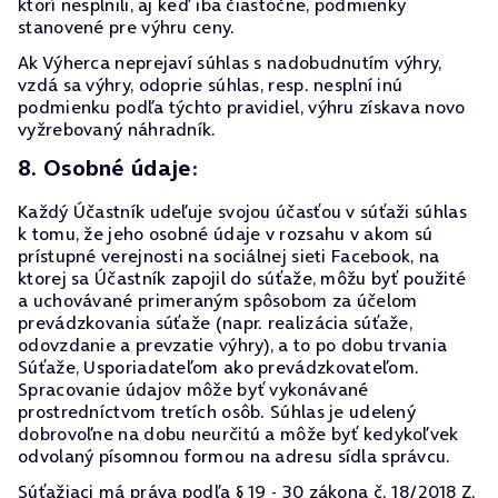
ktorí nesplnili, aj keď iba čiastočne, podmienky
stanovené pre výhru ceny.
Ak Výherca neprejaví súhlas s nadobudnutím výhry,
vzdá sa výhry, odoprie súhlas, resp. nesplní inú
podmienku podľa týchto pravidiel, výhru získava novo
vyžrebovaný náhradník.
8. Osobné údaje:
Každý Účastník udeľuje svojou účasťou v súťaži súhlas
k tomu, že jeho osobné údaje v rozsahu v akom sú
prístupné verejnosti na sociálnej sieti Facebook, na
ktorej sa Účastník zapojil do súťaže, môžu byť použité
a uchovávané primeraným spôsobom za účelom
prevádzkovania súťaže (napr. realizácia súťaže,
odovzdanie a prevzatie výhry), a to po dobu trvania
Súťaže, Usporiadateľom ako prevádzkovateľom.
Spracovanie údajov môže byť vykonávané
prostredníctvom tretích osôb. Súhlas je udelený
dobrovoľne na dobu neurčitú a môže byť kedykoľvek
odvolaný písomnou formou na adresu sídla správcu.
Súťažiaci má práva podľa § 19 - 30 zákona č. 18/2018 Z.