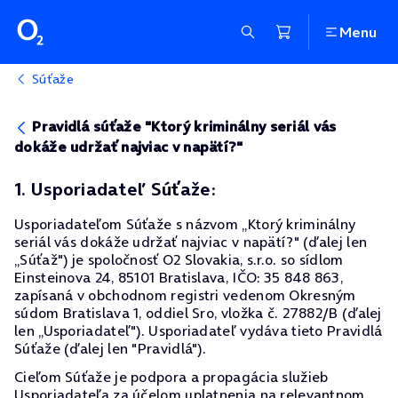
Menu
Súťaže
Pravidlá súťaže "Ktorý kriminálny seriál vás
dokáže udržať najviac v napätí?"
1. Usporiadateľ Súťaže:
Usporiadateľom Súťaže s názvom „Ktorý kriminálny
seriál vás dokáže udržať najviac v napätí?" (ďalej len
„Súťaž") je spoločnosť O2 Slovakia, s.r.o. so sídlom
Einsteinova 24, 85101 Bratislava, IČO: 35 848 863,
zapísaná v obchodnom registri vedenom Okresným
súdom Bratislava 1, oddiel Sro, vložka č. 27882/B (ďalej
len „Usporiadateľ"). Usporiadateľ vydáva tieto Pravidlá
Súťaže (ďalej len "Pravidlá").
Cieľom Súťaže je podpora a propagácia služieb
Usporiadateľa za účelom uplatnenia na relevantnom