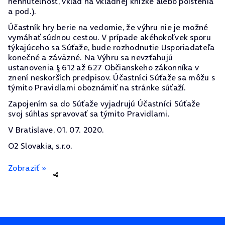
nehnuteľnosť, vklad na vkladnej knižke alebo poistenia
a pod.).
Účastník hry berie na vedomie, že výhru nie je možné
vymáhať súdnou cestou. V prípade akéhokoľvek sporu
týkajúceho sa Súťaže, bude rozhodnutie Usporiadateľa
konečné a záväzné. Na Výhru sa nevzťahujú
ustanovenia § 612 až 627 Občianskeho zákonníka v
znení neskorších predpisov. Účastníci Súťaže sa môžu s
týmito Pravidlami oboznámiť na stránke súťaží.
Zapojením sa do Súťaže vyjadrujú Účastníci Súťaže
svoj súhlas spravovať sa týmito Pravidlami.
V Bratislave, 01. 07. 2020.
O2 Slovakia, s.r.o.
Zobraziť »