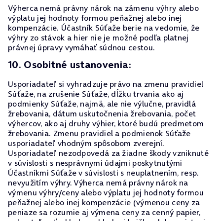
Výherca nemá právny nárok na zámenu výhry alebo
výplatu jej hodnoty formou peňažnej alebo inej
kompenzácie. Účastník Súťaže berie na vedomie, že
výhry zo stávok a hier nie je možné podľa platnej
právnej úpravy vymáhať súdnou cestou.
10. Osobitné ustanovenia:
Usporiadateľ si vyhradzuje právo na zmenu pravidiel
Súťaže, na zrušenie Súťaže, dĺžku trvania ako aj
podmienky Súťaže, najmä, ale nie výlučne, pravidlá
žrebovania, dátum uskutočnenia žrebovania, počet
výhercov, ako aj druhy výhier, ktoré budú predmetom
žrebovania. Zmenu pravidiel a podmienok Súťaže
usporiadateľ vhodným spôsobom zverejní.
Usporiadateľ nezodpovedá za žiadne škody vzniknuté
v súvislosti s nesprávnymi údajmi poskytnutými
Účastníkmi Súťaže v súvislosti s neuplatnením, resp.
nevyužitím výhry. Výherca nemá právny nárok na
výmenu výhry/ceny alebo výplatu jej hodnoty formou
peňažnej alebo inej kompenzácie (výmenou ceny za
peniaze sa rozumie aj výmena ceny za cenný papier,