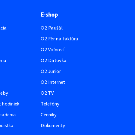
E-shop
ácia
O2 Paušál
u
O2 Fér na faktúru
O2 Voľnosť
amu
O2 Dátovka
O2 Junior
O2 Internet
reby
O2 TV
 hodiniek
Telefóny
riadenia
Cenníky
oistka
Dokumenty