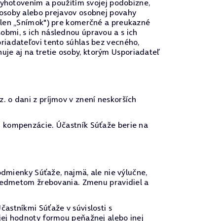
vyhotovením a použitím svojej podobizne,
 osoby alebo prejavov osobnej povahy
 len „Snímok") pre komerčné a preukazné
bmi, s ich následnou úpravou a s ich
riadateľovi tento súhlas bez vecného,
e aj na tretie osoby, ktorým Usporiadateľ
 o dani z príjmov v znení neskorších
j kompenzácie. Účastník Súťaže berie na
odmienky Súťaže, najmä, ale nie výlučne,
predmetom žrebovania. Zmenu pravidiel a
astníkmi Súťaže v súvislosti s
jej hodnoty formou peňažnej alebo inej