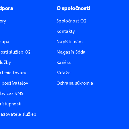
dpora
O spoločnosti
ory
Spoločnosť O2
Kontakty
mapa
Napíšte nám
sti služieb O2
Magazín Sóda
lužby
Kariéra
átenie tovaru
Súťaže
e používateľov
Ochrana súkromia
žby cez SMS
rístupnosti
kazovatele služieb