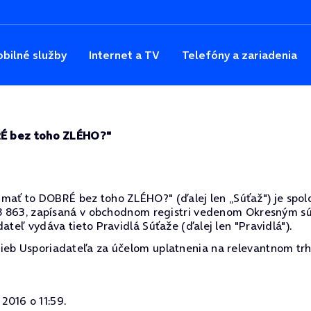
bilné služby
Internet a TV
Telefóny a zariadenia
RÉ bez toho ZLÉHO?"
 to DOBRÉ bez toho ZLÉHO?" (ďalej len „Súťaž") je spoločn
48 863, zapísaná v obchodnom registri vedenom Okresným súd
ateľ vydáva tieto Pravidlá Súťaže (ďalej len "Pravidlá").
ieb Usporiadateľa za účelom uplatnenia na relevantnom trh
 2016 o 11:59.