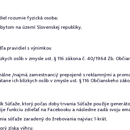
diel rozumie fyzická osoba:
ytom na území Slovenskej republiky,
dľa pravidiel s výnimkou
zkych osôb v zmysle ust. § 116 zákona č. 40/1964 Zb. Občia
onálne /najmä zamestnanci/ prepojené s reklamnými a promo
tane ich blízkych osôb v zmysle ust. § 116 Občianskeho záko
k Súťaže, ktorý počas doby trvania Súťaže použije generát
žije funkciu zdieľať na Facebooku a následne zadá svoju em
nia súťaže zaradený do žrebovania najviac 1-krát.
orý získa výhru: