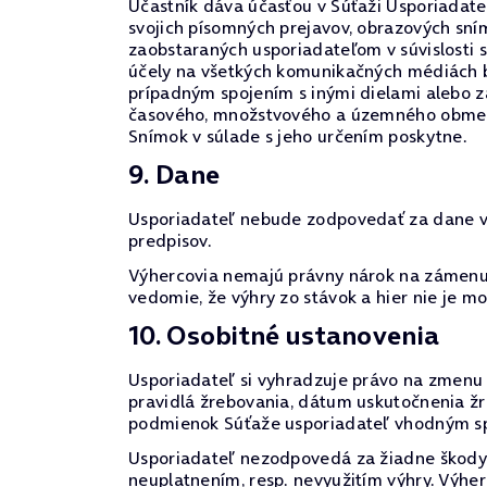
Účastník dáva účasťou v Súťaži Usporiadate
svojich písomných prejavov, obrazových sn
zaobstaraných usporiadateľom v súvislosti 
účely na všetkých komunikačných médiách be
prípadným spojením s inými dielami alebo z
časového, množstvového a územného obmedze
Snímok v súlade s jeho určením poskytne.
9. Dane
Usporiadateľ nebude zodpovedať za dane vyp
predpisov.
Výhercovia nemajú právny nárok na zámenu 
vedomie, že výhry zo stávok a hier nie je 
10. Osobitné ustanovenia
Usporiadateľ si vyhradzuje právo na zmenu p
pravidlá žrebovania, dátum uskutočnenia žr
podmienok Súťaže usporiadateľ vhodným sp
Usporiadateľ nezodpovedá za žiadne škody v
neuplatnením, resp. nevyužitím výhry. Výhe