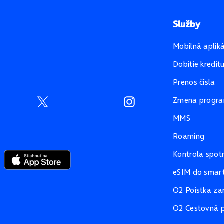
Služby
Mobilná aplik
Dobitie kredit
Prenos čísla
Zmena progr
MMS
Roaming
Kontrola spot
eSIM do smart
O2 Poistka za
O2 Cestovná p