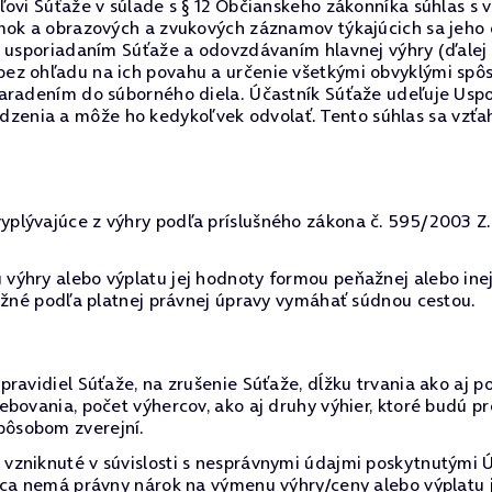
ľovi Súťaže v súlade s § 12 Občianskeho zákonníka súhlas s 
ímok a obrazových a zvukových záznamov týkajúcich sa jeho
s usporiadaním Súťaže a odovzdávaním hlavnej výhry (ďalej
z ohľadu na ich povahu a určenie všetkými obvyklými spôso
aradením do súborného diela. Účastník Súťaže udeľuje Uspo
nia a môže ho kedykoľvek odvolať. Tento súhlas sa vzťahuj
lývajúce z výhry podľa príslušného zákona č. 595/2003 Z.z.
výhry alebo výplatu jej hodnoty formou peňažnej alebo ine
možné podľa platnej právnej úpravy vymáhať súdnou cestou.
ravidiel Súťaže, na zrušenie Súťaže, dĺžku trvania ako aj p
ebovania, počet výhercov, ako aj druhy výhier, ktoré budú 
ôsobom zverejní.
zniknuté v súvislosti s nesprávnymi údajmi poskytnutými Úč
rca nemá právny nárok na výmenu výhry/ceny alebo výplatu 