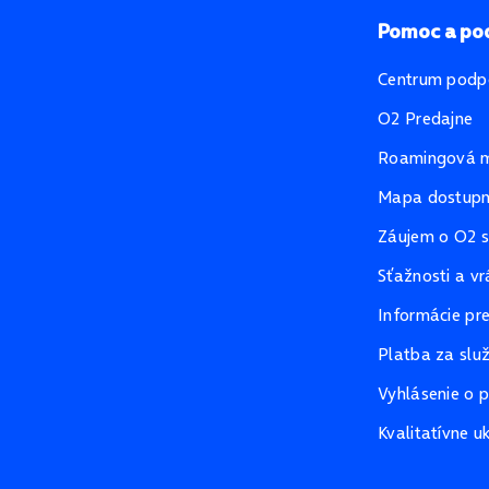
Pomoc a po
Centrum podp
O2 Predajne
Roamingová 
Mapa dostupno
Záujem o O2 s
Sťažnosti a vr
Informácie pr
Platba za slu
Vyhlásenie o p
Kvalitatívne u