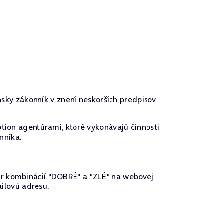
nsky zákonník v znení neskorších predpisov
tion agentúrami, ktoré vykonávajú činnosti
nníka.
or kombinácií "DOBRÉ" a "ZLÉ" na webovej
ailovú adresu.