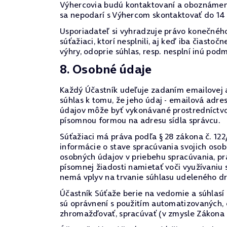
Výhercovia budú kontaktovaní a oboznámení
sa nepodarí s Výhercom skontaktovať do 14
Usporiadateľ si vyhradzuje právo konečného
súťažiaci, ktorí nesplnili, aj keď iba čiast
výhry, odoprie súhlas, resp. nesplní inú po
8. Osobné údaje
Každý Účastník udeľuje zadaním emailovej 
súhlas k tomu, že jeho údaj - emailová ad
údajov môže byť vykonávané prostredníctvo
písomnou formou na adresu sídla správcu.
Súťažiaci má práva podľa § 28 zákona č. 122
informácie o stave spracúvania svojich oso
osobných údajov v priebehu spracúvania, prá
písomnej žiadosti namietať voči využívaniu
nemá vplyv na trvanie súhlasu udeleného d
Účastník Súťaže berie na vedomie a súhlasí
sú oprávnení s použitím automatizovaných,
zhromažďovať, spracúvať (v zmysle Zákona 