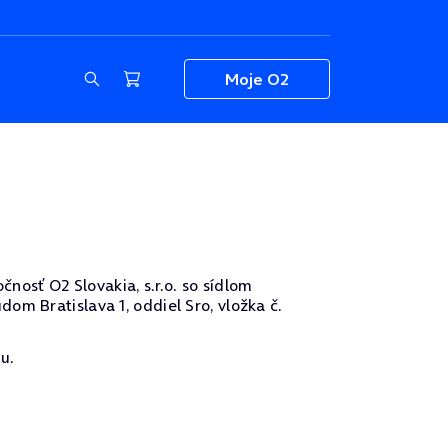
Moje O2
osť O2 Slovakia, s.r.o. so sídlom
om Bratislava 1, oddiel Sro, vložka č.
u.