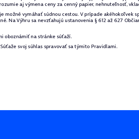
zumie aj výmena ceny za cenný papier, nehnuteľnosť, vklad 
e je možné vymáhať súdnou cestou. V prípade akéhokoľvek s
né. Na Výhru sa nevzťahujú ustanovenia § 612 až 627 Občia
mi oboznámiť na stránke súťaží.
Súťaže svoj súhlas spravovať sa týmito Pravidlami.