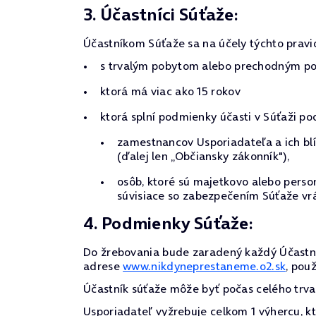
3. Účastníci Súťaže:
Účastníkom Súťaže sa na účely týchto pravi
s trvalým pobytom alebo prechodným pob
ktorá má viac ako 15 rokov
ktorá splní podmienky účasti v Súťaži po
zamestnancov Usporiadateľa a ich blí
(ďalej len „Občiansky zákonník"),
osôb, ktoré sú majetkovo alebo pers
súvisiace so zabezpečením Súťaže vrá
4. Podmienky Súťaže:
Do žrebovania bude zaradený každý Účastní
adrese
www.nikdyneprestaneme.o2.sk
, pou
Účastník súťaže môže byť počas celého trva
Usporiadateľ vyžrebuje celkom 1 výhercu, kt