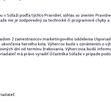
u v Súťaži podľa týchto Pravidiel, súhlas so znením Pravidi
ťaže nie je zodpovedný za technické či programové chyby a
dom 2 zamestnancov marketingového oddelenia Usporiadateľa
 od ukončenia herného kola. Výhercov bude s oznámením o v
covných dní od termínu žrebovania. Výhercovia budú inform
riadateľ má právo vyradiť Účastníka Súťaže v prípade podoz
riadateľ.