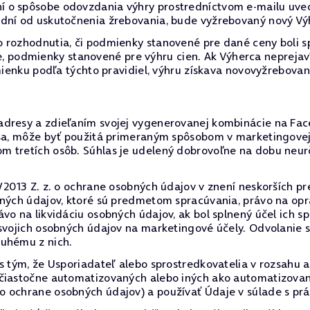
 o spôsobe odovzdania výhry prostredníctvom e-mailu uved
 dní od uskutočnenia žrebovania, bude vyžrebovaný nový Vý
 rozhodnutia, či podmienky stanovené pre dané ceny boli s
očne, podmienky stanovené pre výhru cien. Ak Výherca nepreja
dmienku podľa týchto pravidiel, výhru získava novovyžrebova
adresy a zdieľaním svojej vygenerovanej kombinácie na Fac
resa, môže byť použitá primeraným spôsobom v marketingove
m tretích osôb. Súhlas je udelený dobrovoľne na dobu neur
/2013 Z. z. o ochrane osobných údajov v znení neskorších pr
bných údajov, ktoré sú predmetom spracúvania, právo na op
vo na likvidáciu osobných údajov, ak bol splnený účel ich s
 svojich osobných údajov na marketingové účely. Odvolanie
ruhému z nich.
 s tým, že Usporiadateľ alebo sprostredkovatelia v rozsah
 čiastočne automatizovaných alebo iných ako automatizovan
o ochrane osobných údajov) a používať Údaje v súlade s p