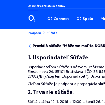
Osobné
Podnikatelia a firmy
O2 Connect
O2 Spolu
Mo
Podpora
Súťaže
Pravidlá súťaže "Môžeme mať to DOB
1. Usporiadateľ Súťaže:
Usporiadateľom Súťaže s názvom „Môžeme mať
Einsteinova 24, 85101 Bratislava, IČO: 35 8
27882/B (ďalej len „Usporiadateľ"). Usporiad
Cieľom Súťaže je podpora a propagácia služ
2. Trvanie súťaže:
Súťaž začína 12. 1. 2016 o 12:00 a končí 26. 1.