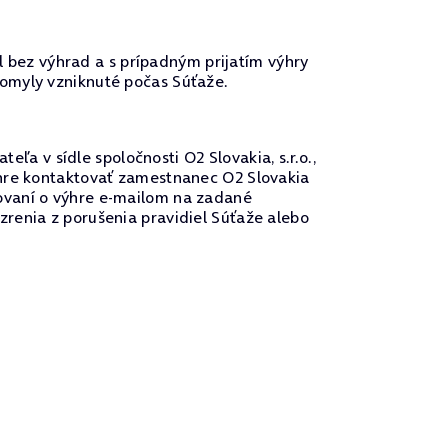
el bez výhrad a s prípadným prijatím výhry
 omyly vzniknuté počas Súťaže.
 v sídle spoločnosti O2 Slovakia, s.r.o.,
ýhre kontaktovať zamestnanec O2 Slovakia
ovaní o výhre e-mailom na zadané
renia z porušenia pravidiel Súťaže alebo