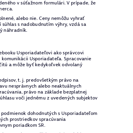
eného v súťažnom formulári. V prípade, že
herca.
plnené, alebo nie. Ceny nemôžu vyhrať
ví súhlas s nadobudnutím výhry, vzdá sa
ný náhradník.
ebooku Usporiadateľovi ako správcovi
j komunikácii Usporiadateľa. Spracovanie
čitú a môže byť kedykoľvek odvolaný
edpisov, t. j. predovšetkým právo na
ravu nesprávnych alebo neaktuálnych
pracúvania, právo na základe bezplatnej
 súhlasu voči jednému z uvedených subjektov
u a podmienok dohodnutých s Usporiadateľom
ých prostriedkov spracúvania
rávnym poriadkom SR.