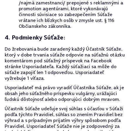
/najmä zamestnanci/ prepojené s reklamnými a
promotion agentúrami, ktoré vykonávajú
činnosti súvisiace so zabezpečením Súťaže
vrátane ich blízkych osôb v zmysle ust. § 116
Občianskeho zákonníka.
4. Podmienky Súťaže:
Do žrebovania bude zaradený každý Účastník Súťaže,
ktorý v dobe trvania súťaže odpovie na súťažnú otázku
komentárom pod súťažný príspevok na Facebook
stránke Usporiadateľa. Každý súťažiaci sa môže do
súťaže zapojiť len 1 odpoveďou. Usporiadateľ
vyžrebuje 1 víťaza.
Usporiadateľ má právo vyradiť Účastníka Súťaže, ak je
obsah jeho súťažného príspevku vulgárny, urážajúci
ľudskú dôstojnosť alebo odporujúci dobrým mravom.
Účastník Súťaže udeľuje svoj súhlas s účasťou v Súťaži
podľa týchto Pravidiel, súhlas so znením Pravidiel bez
výhrad a s prípadným prijatím výhry spôsobom podľa
Pravidiel. Usporiadateľ Súťaže nie je zodpovedný za