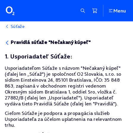
Menu
Súťaže
Pravidlá súťaže "Nečakaný kúpeľ"
1. Usporiadateľ Súťaže:
Usporiadateľom Súťaže s názvom "Nečakaný kúpeľ"
(ďalej len „Súťaž") je spoločnosť O2 Slovakia, s.r.o. so
sídlom Einsteinova 24, 85101 Bratislava, IČO: 35 848
863, zapísaná v obchodnom registri vedenom
Okresným súdom Bratislava 1, oddiel Sro, vložka č.
27882/B (ďalej len „Usporiadateľ"). Usporiadateľ
vydáva tieto Pravidlá Súťaže (ďalej len "Pravidlá").
Cieľom Súťaže je podpora a propagácia služieb
Usporiadateľa za účelom uplatnenia na relevantnom
trhu.