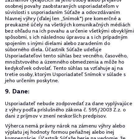
osobnej povahy zaobstaraných usporiadateľom v
súvislosti s usporiadaním Súťaže a odovzdávaním
hlavnej výhry (ďalej len „Snímok") pre komerčné a
preukazné účely na všetkých komunikačných médiách
bez ohľadu na ich povahu a určenie všetkými obvyklými
spôsobmi, s ich následnou úpravou a s ich prípadným
spojením s inými dielami alebo zaradením do
súborného diela. Účastník Súťaže udeľuje
Usporiadateľovi tento súhlas bez vecného, časového,
množstvového a územného obmedzenia a môže ho
kedykoľvek odvolať. Tento súhlas sa vzťahuje aj na
tretie osoby, ktorým Usporiadateľ Snímok v súlade s
jeho určením poskytne.
9. Dane:
Usporiadateľ nebude zodpovedať za dane vyplývajúce
z výhry podľa príslušného zákona č. 595/2003 Z.z. o
dani z príjmov v znení neskorších predpisov.
Výherca nemá právny nárok na zámenu výhry alebo
výplatu jej hodnoty formou peňažnej alebo inej
kompenzácie. Účastník Súťaže berie na vedomie, že