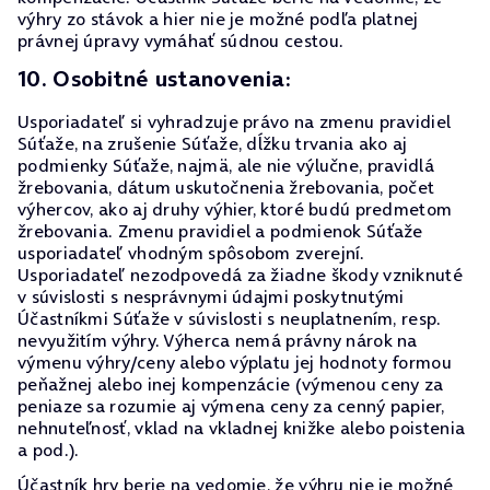
výhry zo stávok a hier nie je možné podľa platnej
právnej úpravy vymáhať súdnou cestou.
10. Osobitné ustanovenia:
Usporiadateľ si vyhradzuje právo na zmenu pravidiel
Súťaže, na zrušenie Súťaže, dĺžku trvania ako aj
podmienky Súťaže, najmä, ale nie výlučne, pravidlá
žrebovania, dátum uskutočnenia žrebovania, počet
výhercov, ako aj druhy výhier, ktoré budú predmetom
žrebovania. Zmenu pravidiel a podmienok Súťaže
usporiadateľ vhodným spôsobom zverejní.
Usporiadateľ nezodpovedá za žiadne škody vzniknuté
v súvislosti s nesprávnymi údajmi poskytnutými
Účastníkmi Súťaže v súvislosti s neuplatnením, resp.
nevyužitím výhry. Výherca nemá právny nárok na
výmenu výhry/ceny alebo výplatu jej hodnoty formou
peňažnej alebo inej kompenzácie (výmenou ceny za
peniaze sa rozumie aj výmena ceny za cenný papier,
nehnuteľnosť, vklad na vkladnej knižke alebo poistenia
a pod.).
Účastník hry berie na vedomie, že výhru nie je možné