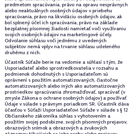
predmetom spracúvania, právo na opravu nesprávnych
alebo neaktuálnych osobných údajov v priebehu
spracúvania, právo na likvidáciu osobných údajov, ak
bol splnený účel ich spracúvania, právo na základe
bezplatnej písomnej žiadosti namietať voči využívaniu
svojich osobných údajov na marketingové účely.
Odvolanie súhlasu voči jednému z uvedených
subjektov nemá vplyv na trvanie súhlasu udeleného
druhému z nich.
Účastník Súťaže berie na vedomie a súhlasí s tým, že
Usporiadateľ alebo sprostredkovatelia v rozsahu a
podmienok dohodnutých s Usporiadateľom sú
oprávnení s použitím automatizovaných, čiastočne
automatizovaných alebo iných ako automatizovaných
prostriedkov spracúvania zhromažďovať, spracúvať (v
zmysle Zákona o ochrane osobných údajov) a používať
Údaje v súlade s právnym poriadkom SR. Účastník dáva
účasťou v Súťaži Usporiadateľovi Súťaže v súlade s § 12
Občianskeho zákonníka súhlas s vyhotovením a
použitím svojej podobizne, svojich písomných prejavov,
obrazových snímok a obrazových a zvukových
záznamov týkajúcich sa jeho osoby alebo prejavov