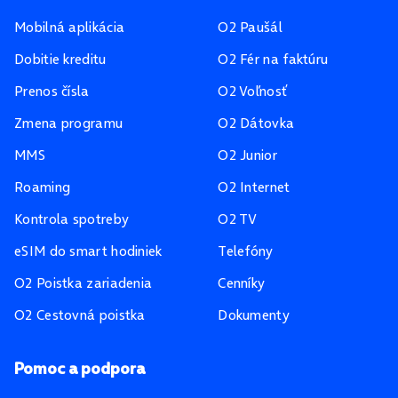
Mobilná aplikácia
O2 Paušál
Dobitie kreditu
O2 Fér na faktúru
Prenos čísla
O2 Voľnosť
Zmena programu
O2 Dátovka
MMS
O2 Junior
Roaming
O2 Internet
Kontrola spotreby
O2 TV
eSIM do smart hodiniek
Telefóny
O2 Poistka zariadenia
Cenníky
O2 Cestovná poistka
Dokumenty
Pomoc a podpora