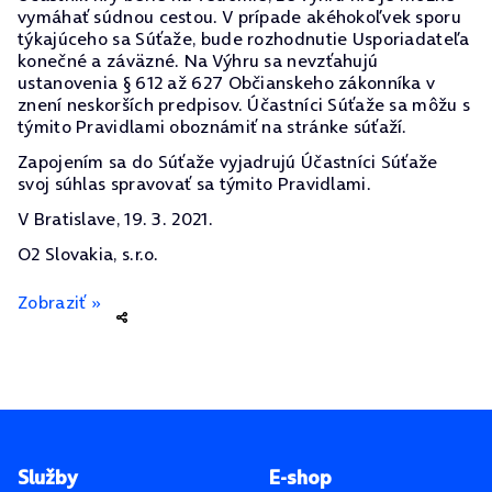
vymáhať súdnou cestou. V prípade akéhokoľvek sporu
týkajúceho sa Súťaže, bude rozhodnutie Usporiadateľa
konečné a záväzné. Na Výhru sa nevzťahujú
ustanovenia § 612 až 627 Občianskeho zákonníka v
znení neskorších predpisov. Účastníci Súťaže sa môžu s
týmito Pravidlami oboznámiť na stránke súťaží.
Zapojením sa do Súťaže vyjadrujú Účastníci Súťaže
svoj súhlas spravovať sa týmito Pravidlami.
V Bratislave, 19. 3. 2021.
O2 Slovakia, s.r.o.
Zobraziť »
Pätička stránky
Služby
E-shop