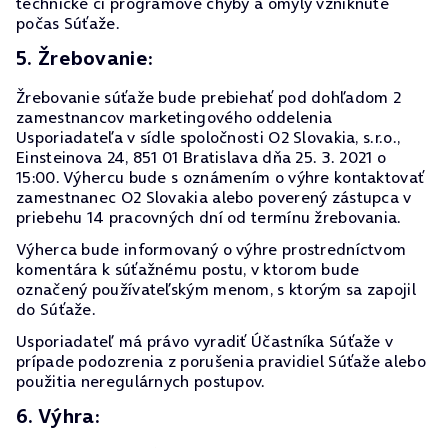
technické či programové chyby a omyly vzniknuté
počas Súťaže.
5. Žrebovanie:
Žrebovanie súťaže bude prebiehať pod dohľadom 2
zamestnancov marketingového oddelenia
Usporiadateľa v sídle spoločnosti O2 Slovakia, s.r.o.,
Einsteinova 24, 851 01 Bratislava dňa 25. 3. 2021 o
15:00. Výhercu bude s oznámením o výhre kontaktovať
zamestnanec O2 Slovakia alebo poverený zástupca v
priebehu 14 pracovných dní od termínu žrebovania.
Výherca bude informovaný o výhre prostredníctvom
komentára k súťažnému postu, v ktorom bude
označený používateľským menom, s ktorým sa zapojil
do Súťaže.
Usporiadateľ má právo vyradiť Účastníka Súťaže v
prípade podozrenia z porušenia pravidiel Súťaže alebo
použitia neregulárnych postupov.
6. Výhra: