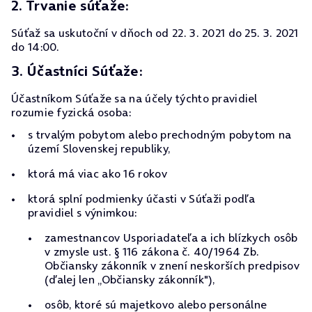
2. Trvanie súťaže:
Súťaž sa uskutoční v dňoch od 22. 3. 2021 do 25. 3. 2021
do 14:00.
3. Účastníci Súťaže:
Účastníkom Súťaže sa na účely týchto pravidiel
rozumie fyzická osoba:
s trvalým pobytom alebo prechodným pobytom na
území Slovenskej republiky,
ktorá má viac ako 16 rokov
ktorá splní podmienky účasti v Súťaži podľa
pravidiel s výnimkou:
zamestnancov Usporiadateľa a ich blízkych osôb
v zmysle ust. § 116 zákona č. 40/1964 Zb.
Občiansky zákonník v znení neskorších predpisov
(ďalej len „Občiansky zákonník"),
osôb, ktoré sú majetkovo alebo personálne