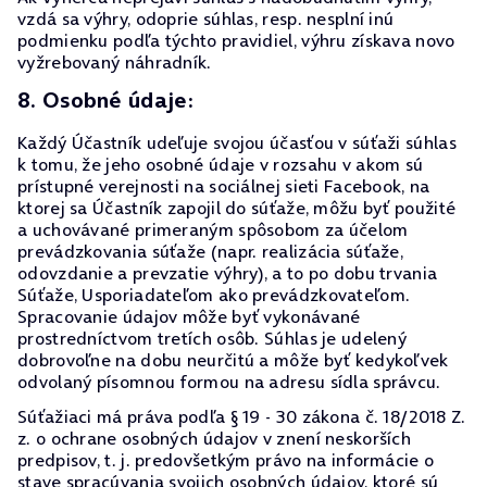
vzdá sa výhry, odoprie súhlas, resp. nesplní inú
podmienku podľa týchto pravidiel, výhru získava novo
vyžrebovaný náhradník.
8. Osobné údaje:
Každý Účastník udeľuje svojou účasťou v súťaži súhlas
k tomu, že jeho osobné údaje v rozsahu v akom sú
prístupné verejnosti na sociálnej sieti Facebook, na
ktorej sa Účastník zapojil do súťaže, môžu byť použité
a uchovávané primeraným spôsobom za účelom
prevádzkovania súťaže (napr. realizácia súťaže,
odovzdanie a prevzatie výhry), a to po dobu trvania
Súťaže, Usporiadateľom ako prevádzkovateľom.
Spracovanie údajov môže byť vykonávané
prostredníctvom tretích osôb. Súhlas je udelený
dobrovoľne na dobu neurčitú a môže byť kedykoľvek
odvolaný písomnou formou na adresu sídla správcu.
Súťažiaci má práva podľa § 19 - 30 zákona č. 18/2018 Z.
z. o ochrane osobných údajov v znení neskorších
predpisov, t. j. predovšetkým právo na informácie o
stave spracúvania svojich osobných údajov, ktoré sú