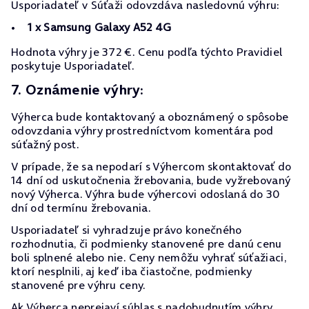
Usporiadateľ v Súťaži odovzdáva nasledovnú výhru:
1 x Samsung Galaxy A52 4G
Hodnota výhry je 372 €. Cenu podľa týchto Pravidiel
poskytuje Usporiadateľ.
7. Oznámenie výhry:
Výherca bude kontaktovaný a oboznámený o spôsobe
odovzdania výhry prostredníctvom komentára pod
súťažný post.
V prípade, že sa nepodarí s Výhercom skontaktovať do
14 dní od uskutočnenia žrebovania, bude vyžrebovaný
nový Výherca. Výhra bude výhercovi odoslaná do 30
dní od termínu žrebovania.
Usporiadateľ si vyhradzuje právo konečného
rozhodnutia, či podmienky stanovené pre danú cenu
boli splnené alebo nie. Ceny nemôžu vyhrať súťažiaci,
ktorí nesplnili, aj keď iba čiastočne, podmienky
stanovené pre výhru ceny.
Ak Výherca neprejaví súhlas s nadobudnutím výhry,