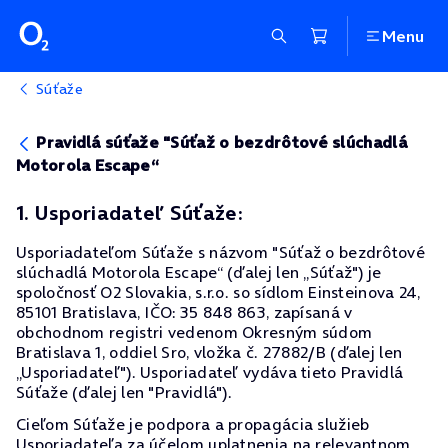
Menu
Súťaže
Pravidlá súťaže "Súťaž o bezdrôtové slúchadlá
Motorola Escape“
1. Usporiadateľ Súťaže:
Usporiadateľom Súťaže s názvom "Súťaž o bezdrôtové
slúchadlá Motorola Escape“ (ďalej len „Súťaž") je
spoločnosť O2 Slovakia, s.r.o. so sídlom Einsteinova 24,
85101 Bratislava, IČO: 35 848 863, zapísaná v
obchodnom registri vedenom Okresným súdom
Bratislava 1, oddiel Sro, vložka č. 27882/B (ďalej len
„Usporiadateľ"). Usporiadateľ vydáva tieto Pravidlá
Súťaže (ďalej len "Pravidlá").
Cieľom Súťaže je podpora a propagácia služieb
Usporiadateľa za účelom uplatnenia na relevantnom