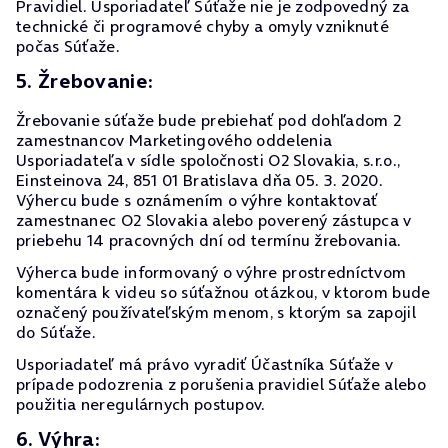
Pravidiel. Usporiadateľ Súťaže nie je zodpovedný za
technické či programové chyby a omyly vzniknuté
počas Súťaže.
5. Žrebovanie:
Žrebovanie súťaže bude prebiehať pod dohľadom 2
zamestnancov Marketingového oddelenia
Usporiadateľa v sídle spoločnosti O2 Slovakia, s.r.o.,
Einsteinova 24, 851 01 Bratislava dňa 05. 3. 2020.
Výhercu bude s oznámením o výhre kontaktovať
zamestnanec O2 Slovakia alebo poverený zástupca v
priebehu 14 pracovných dní od termínu žrebovania.
Výherca bude informovaný o výhre prostredníctvom
komentára k videu so súťažnou otázkou, v ktorom bude
označený používateľským menom, s ktorým sa zapojil
do Súťaže.
Usporiadateľ má právo vyradiť Účastníka Súťaže v
prípade podozrenia z porušenia pravidiel Súťaže alebo
použitia neregulárnych postupov.
6. Výhra: