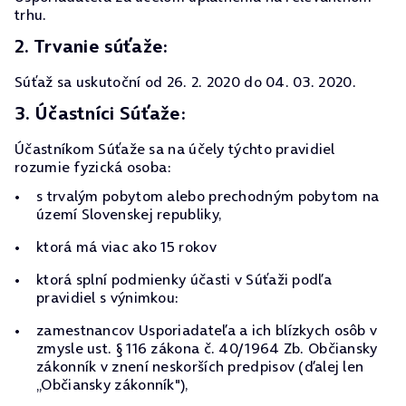
trhu.
2. Trvanie súťaže:
Súťaž sa uskutoční od 26. 2. 2020 do 04. 03. 2020.
3. Účastníci Súťaže:
Účastníkom Súťaže sa na účely týchto pravidiel
rozumie fyzická osoba:
s trvalým pobytom alebo prechodným pobytom na
území Slovenskej republiky,
ktorá má viac ako 15 rokov
ktorá splní podmienky účasti v Súťaži podľa
pravidiel s výnimkou:
zamestnancov Usporiadateľa a ich blízkych osôb v
zmysle ust. § 116 zákona č. 40/1964 Zb. Občiansky
zákonník v znení neskorších predpisov (ďalej len
„Občiansky zákonník"),