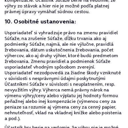
kompenzácie. Účastník Súťaže berie na vedomie, že
výhry zo stávok a hier nie je možné podľa platnej
právnej úpravy vymáhať súdnou cestou.
10. Osobitné ustanovenia:
Usporiadateľ si vyhradzuje právo na zmenu pravidiel
Súťaže, na zrušenie Súťaže, dĺžku trvania ako aj
podmienky Súťaže, najmä, ale nie výlučne, pravidlá
žrebovania, dátum uskutočnenia žrebovania, počet
výhercov, ako aj druhy výhier, ktoré budú predmetom
žrebovania. Zmenu pravidiel a podmienok Súťaže
usporiadateľ vhodným spôsobom zverejní.
Usporiadateľ nezodpovedá za žiadne škody vzniknuté
v súvislosti s nesprávnymi údajmi poskytnutými
Účastníkmi Súťaže v súvislosti s neuplatnením, resp.
nevyužitím výhry. Výherca nemá právny nárok na
výmenu výhry/ceny alebo výplatu jej hodnoty formou
peňažnej alebo inej kompenzácie (výmenou ceny za
peniaze sa rozumie aj výmena ceny za cenný papier,
nehnuteľnosť, vklad na vkladnej knižke alebo poistenia
a pod.).
Účastník hry berie na vedomie, že výhru nie je možné