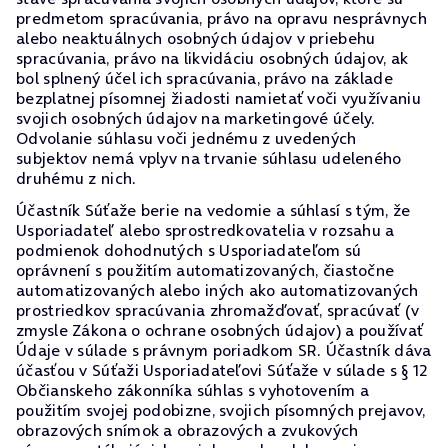
predmetom spracúvania, právo na opravu nesprávnych
alebo neaktuálnych osobných údajov v priebehu
spracúvania, právo na likvidáciu osobných údajov, ak
bol splnený účel ich spracúvania, právo na základe
bezplatnej písomnej žiadosti namietať voči využívaniu
svojich osobných údajov na marketingové účely.
Odvolanie súhlasu voči jednému z uvedených
subjektov nemá vplyv na trvanie súhlasu udeleného
druhému z nich.
Účastník Súťaže berie na vedomie a súhlasí s tým, že
Usporiadateľ alebo sprostredkovatelia v rozsahu a
podmienok dohodnutých s Usporiadateľom sú
oprávnení s použitím automatizovaných, čiastočne
automatizovaných alebo iných ako automatizovaných
prostriedkov spracúvania zhromažďovať, spracúvať (v
zmysle Zákona o ochrane osobných údajov) a používať
Údaje v súlade s právnym poriadkom SR. Účastník dáva
účasťou v Súťaži Usporiadateľovi Súťaže v súlade s § 12
Občianskeho zákonníka súhlas s vyhotovením a
použitím svojej podobizne, svojich písomných prejavov,
obrazových snímok a obrazových a zvukových