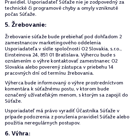
Pravidiel. Usporiadateľ Súťaže nie je zodpovedný za
technické či programové chyby a omyly vzniknuté
počas Súťaže.
5. Žrebovanie:
Žrebovanie súťaže bude prebiehať pod dohľadom 2
zamestnancov marketingového oddelenia
Usporiadateľa v sídle spoločnosti O2 Slovakia, s.r.o.,
Einsteinova 24, 851 01 Bratislava. Výhercu bude s
oznámením o výhre kontaktovať zamestnanec O2
Slovakia alebo poverený zástupca v priebehu 14
pracovných dní od termínu žrebovania.
Výherca bude informovaný o výhre prostredníctvom
komentára k súťažnému postu, v ktorom bude
označený užívateľským menom, s ktorým sa zapojil do
Súťaže.
Usporiadateľ má právo vyradiť Účastníka Súťaže v
prípade podozrenia z porušenia pravidiel Súťaže alebo
použitia neregulárnych postupov.
6. Výhra: