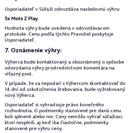
Usporiadateľ v Súťaži odovzdáva nasledovnú výhru:
5x Moto Z Play
Hodnota výhry bude uvedená v odovzdávacom
protokole. Cenu podľa týchto Pravidiel poskytuje
Usporiadateľ.
7. Oznámenie výhry:
Výherca bude kontaktovaný a oboznámený o spôsobe
odovzdania výhry prostredníctvom komentára na
víťazný post.
V prípade, že sa nepodarí s Výhercom skontaktovať do
14 dní od uskutočnenia žrebovania, bude vyžrebovaný
nový Výherca.
Usporiadateľ si vyhradzuje právo konečného
rozhodnutia, či podmienky stanovené pre danú cenu
boli splnené alebo nie. Ceny nemôžu vyhrať súťažiaci,
ktorí nesplnili, aj keď iba čiastočne, podmienky
stanovené pre výhru ceny.