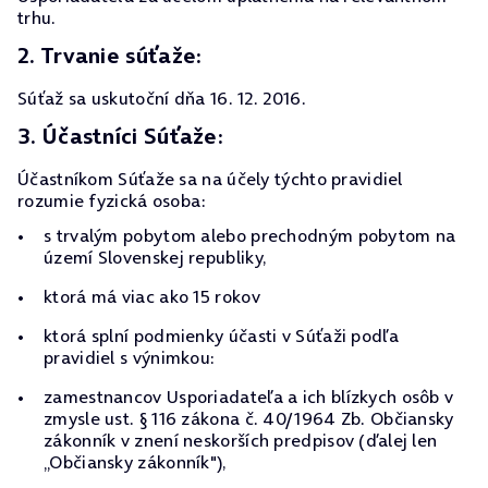
trhu.
2. Trvanie súťaže:
Súťaž sa uskutoční dňa 16. 12. 2016.
3. Účastníci Súťaže:
Účastníkom Súťaže sa na účely týchto pravidiel
rozumie fyzická osoba:
s trvalým pobytom alebo prechodným pobytom na
území Slovenskej republiky,
ktorá má viac ako 15 rokov
ktorá splní podmienky účasti v Súťaži podľa
pravidiel s výnimkou:
zamestnancov Usporiadateľa a ich blízkych osôb v
zmysle ust. § 116 zákona č. 40/1964 Zb. Občiansky
zákonník v znení neskorších predpisov (ďalej len
„Občiansky zákonník"),