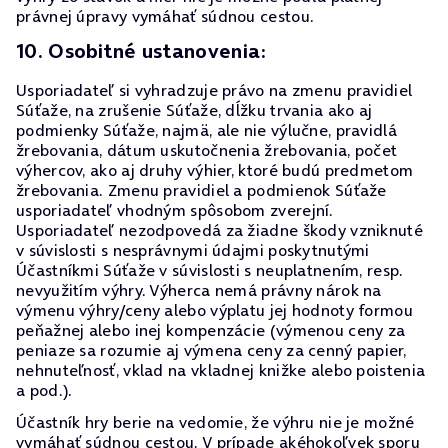
právnej úpravy vymáhať súdnou cestou.
10. Osobitné ustanovenia:
Usporiadateľ si vyhradzuje právo na zmenu pravidiel
Súťaže, na zrušenie Súťaže, dĺžku trvania ako aj
podmienky Súťaže, najmä, ale nie výlučne, pravidlá
žrebovania, dátum uskutočnenia žrebovania, počet
výhercov, ako aj druhy výhier, ktoré budú predmetom
žrebovania. Zmenu pravidiel a podmienok Súťaže
usporiadateľ vhodným spôsobom zverejní.
Usporiadateľ nezodpovedá za žiadne škody vzniknuté
v súvislosti s nesprávnymi údajmi poskytnutými
Účastníkmi Súťaže v súvislosti s neuplatnením, resp.
nevyužitím výhry. Výherca nemá právny nárok na
výmenu výhry/ceny alebo výplatu jej hodnoty formou
peňažnej alebo inej kompenzácie (výmenou ceny za
peniaze sa rozumie aj výmena ceny za cenný papier,
nehnuteľnosť, vklad na vkladnej knižke alebo poistenia
a pod.).
Účastník hry berie na vedomie, že výhru nie je možné
vymáhať súdnou cestou. V prípade akéhokoľvek sporu