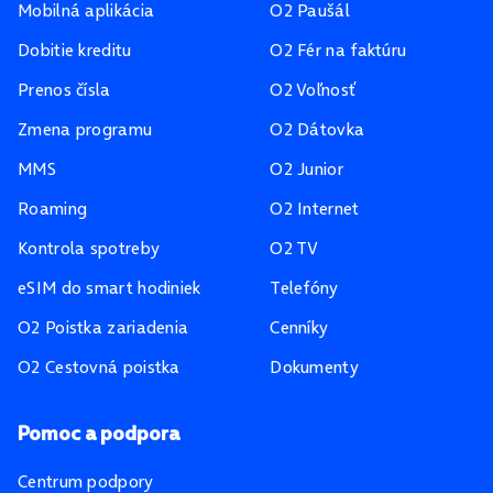
Mobilná aplikácia
O2 Paušál
Dobitie kreditu
O2 Fér na faktúru
Prenos čísla
O2 Voľnosť
Zmena programu
O2 Dátovka
MMS
O2 Junior
Roaming
O2 Internet
Kontrola spotreby
O2 TV
eSIM do smart hodiniek
Telefóny
O2 Poistka zariadenia
Cenníky
O2 Cestovná poistka
Dokumenty
Pomoc a podpora
Centrum podpory