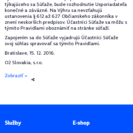
týkajúceho sa Súťaže, bude rozhodnutie Usporiadateľa
konečné a záväzné. Na Výhru sa nevzťahujú
ustanovenia § 612 až 627 Občianskeho zákonníka v
znení neskorších predpisov. Účastníci Súťaže sa môžu s
týmito Pravidlami oboznámiť na stránke súťaží.
Zapojením sa do Súťaže vyjadrujú Účastníci Súťaže
svoj súhlas spravovať sa týmito Pravidlami.
Bratislave, 15. 12. 2016.
O2 Slovakia, s.r.o.
Zobraziť »
Pätička stránky
Služby
E-shop