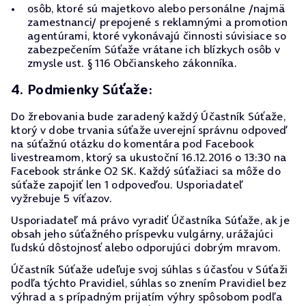
osôb, ktoré sú majetkovo alebo personálne /najmä
zamestnanci/ prepojené s reklamnými a promotion
agentúrami, ktoré vykonávajú činnosti súvisiace so
zabezpečením Súťaže vrátane ich blízkych osôb v
zmysle ust. § 116 Občianskeho zákonníka.
4. Podmienky Súťaže:
Do žrebovania bude zaradený každý Účastník Súťaže,
ktorý v dobe trvania súťaže uverejní správnu odpoveď
na súťažnú otázku do komentára pod Facebook
livestreamom, ktorý sa ukustoční 16.12.2016 o 13:30 na
Facebook stránke O2 SK. Každý súťažiaci sa môže do
súťaže zapojiť len 1 odpoveďou. Usporiadateľ
vyžrebuje 5 víťazov.
Usporiadateľ má právo vyradiť Účastníka Súťaže, ak je
obsah jeho súťažného príspevku vulgárny, urážajúci
ľudskú dôstojnosť alebo odporujúci dobrým mravom.
Účastník Súťaže udeľuje svoj súhlas s účasťou v Súťaži
podľa týchto Pravidiel, súhlas so znením Pravidiel bez
výhrad a s prípadným prijatím výhry spôsobom podľa