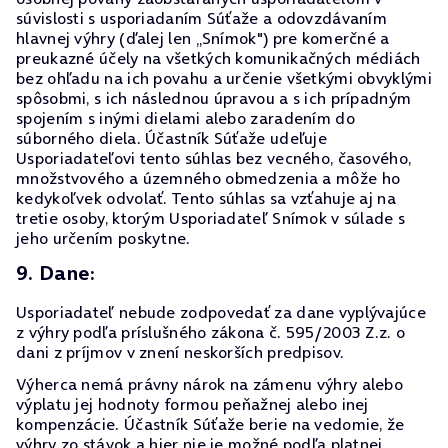
súvislosti s usporiadaním Súťaže a odovzdávaním
hlavnej výhry (ďalej len „Snímok") pre komerčné a
preukazné účely na všetkých komunikačných médiách
bez ohľadu na ich povahu a určenie všetkými obvyklými
spôsobmi, s ich následnou úpravou a s ich prípadným
spojením s inými dielami alebo zaradením do
súborného diela. Účastník Súťaže udeľuje
Usporiadateľovi tento súhlas bez vecného, časového,
množstvového a územného obmedzenia a môže ho
kedykoľvek odvolať. Tento súhlas sa vzťahuje aj na
tretie osoby, ktorým Usporiadateľ Snímok v súlade s
jeho určením poskytne.
9. Dane:
Usporiadateľ nebude zodpovedať za dane vyplývajúce
z výhry podľa príslušného zákona č. 595/2003 Z.z. o
dani z príjmov v znení neskorších predpisov.
Výherca nemá právny nárok na zámenu výhry alebo
výplatu jej hodnoty formou peňažnej alebo inej
kompenzácie. Účastník Súťaže berie na vedomie, že
výhry zo stávok a hier nie je možné podľa platnej