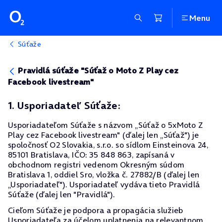
Menu
Súťaže
Pravidlá súťaže "Súťaž o Moto Z Play cez
Facebook livestream"
1. Usporiadateľ Súťaže:
Usporiadateľom Súťaže s názvom „Súťaž o 5xMoto Z
Play cez Facebook livestream" (ďalej len „Súťaž") je
spoločnosť O2 Slovakia, s.r.o. so sídlom Einsteinova 24,
85101 Bratislava, IČO: 35 848 863, zapísaná v
obchodnom registri vedenom Okresným súdom
Bratislava 1, oddiel Sro, vložka č. 27882/B (ďalej len
„Usporiadateľ"). Usporiadateľ vydáva tieto Pravidlá
Súťaže (ďalej len "Pravidlá").
Cieľom Súťaže je podpora a propagácia služieb
Usporiadateľa za účelom uplatnenia na relevantnom