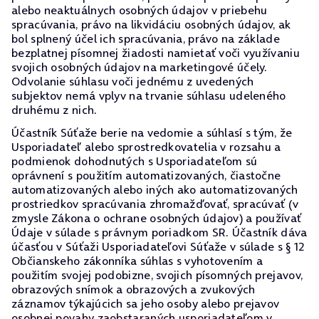
alebo neaktuálnych osobných údajov v priebehu
spracúvania, právo na likvidáciu osobných údajov, ak
bol splnený účel ich spracúvania, právo na základe
bezplatnej písomnej žiadosti namietať voči využívaniu
svojich osobných údajov na marketingové účely.
Odvolanie súhlasu voči jednému z uvedených
subjektov nemá vplyv na trvanie súhlasu udeleného
druhému z nich.
Účastník Súťaže berie na vedomie a súhlasí s tým, že
Usporiadateľ alebo sprostredkovatelia v rozsahu a
podmienok dohodnutých s Usporiadateľom sú
oprávnení s použitím automatizovaných, čiastočne
automatizovaných alebo iných ako automatizovaných
prostriedkov spracúvania zhromažďovať, spracúvať (v
zmysle Zákona o ochrane osobných údajov) a používať
Údaje v súlade s právnym poriadkom SR. Účastník dáva
účasťou v Súťaži Usporiadateľovi Súťaže v súlade s § 12
Občianskeho zákonníka súhlas s vyhotovením a
použitím svojej podobizne, svojich písomných prejavov,
obrazových snímok a obrazových a zvukových
záznamov týkajúcich sa jeho osoby alebo prejavov
osobnej povahy zaobstaraných usporiadateľom v