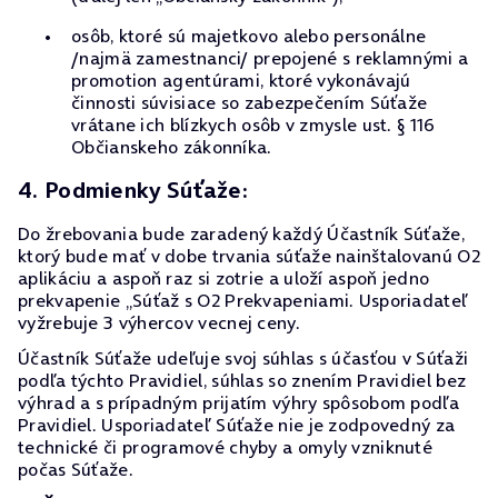
osôb, ktoré sú majetkovo alebo personálne
/najmä zamestnanci/ prepojené s reklamnými a
promotion agentúrami, ktoré vykonávajú
činnosti súvisiace so zabezpečením Súťaže
vrátane ich blízkych osôb v zmysle ust. § 116
Občianskeho zákonníka.
4. Podmienky Súťaže:
Do žrebovania bude zaradený každý Účastník Súťaže,
ktorý bude mať v dobe trvania súťaže nainštalovanú O2
aplikáciu a aspoň raz si zotrie a uloží aspoň jedno
prekvapenie „Súťaž s O2 Prekvapeniami. Usporiadateľ
vyžrebuje 3 výhercov vecnej ceny.
Účastník Súťaže udeľuje svoj súhlas s účasťou v Súťaži
podľa týchto Pravidiel, súhlas so znením Pravidiel bez
výhrad a s prípadným prijatím výhry spôsobom podľa
Pravidiel. Usporiadateľ Súťaže nie je zodpovedný za
technické či programové chyby a omyly vzniknuté
počas Súťaže.