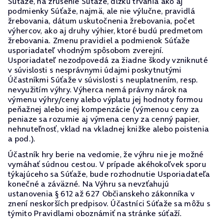
Súťaže, na zrušenie Súťaže, dĺžku trvania ako aj
podmienky Súťaže, najmä, ale nie výlučne, pravidlá
žrebovania, dátum uskutočnenia žrebovania, počet
výhercov, ako aj druhy výhier, ktoré budú predmetom
žrebovania. Zmenu pravidiel a podmienok Súťaže
usporiadateľ vhodným spôsobom zverejní.
Usporiadateľ nezodpovedá za žiadne škody vzniknuté
v súvislosti s nesprávnymi údajmi poskytnutými
Účastníkmi Súťaže v súvislosti s neuplatnením, resp.
nevyužitím výhry. Výherca nemá právny nárok na
výmenu výhry/ceny alebo výplatu jej hodnoty formou
peňažnej alebo inej kompenzácie (výmenou ceny za
peniaze sa rozumie aj výmena ceny za cenný papier,
nehnuteľnosť, vklad na vkladnej knižke alebo poistenia
a pod.).
Účastník hry berie na vedomie, že výhru nie je možné
vymáhať súdnou cestou. V prípade akéhokoľvek sporu
týkajúceho sa Súťaže, bude rozhodnutie Usporiadateľa
konečné a záväzné. Na Výhru sa nevzťahujú
ustanovenia § 612 až 627 Občianskeho zákonníka v
znení neskorších predpisov. Účastníci Súťaže sa môžu s
týmito Pravidlami oboznámiť na stránke súťaží.