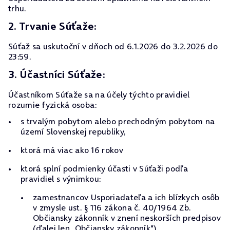
trhu.
2. Trvanie Súťaže:
Súťaž sa uskutoční v dňoch od 6.1.2026 do 3.2.2026 do
23:59.
3. Účastníci Súťaže:
Účastníkom Súťaže sa na účely týchto pravidiel
rozumie fyzická osoba:
s trvalým pobytom alebo prechodným pobytom na
území Slovenskej republiky,
ktorá má viac ako 16 rokov
ktorá splní podmienky účasti v Súťaži podľa
pravidiel s výnimkou:
zamestnancov Usporiadateľa a ich blízkych osôb
v zmysle ust. § 116 zákona č. 40/1964 Zb.
Občiansky zákonník v znení neskorších predpisov
(ďalej len „Občiansky zákonník"),