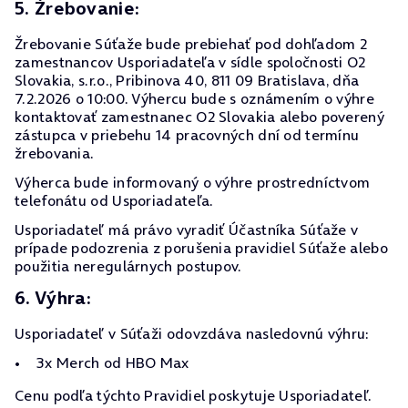
5. Žrebovanie:
Žrebovanie Súťaže bude prebiehať pod dohľadom 2
zamestnancov Usporiadateľa v sídle spoločnosti O2
Slovakia, s.r.o., Pribinova 40, 811 09 Bratislava, dňa
7.2.2026 o 10:00. Výhercu bude s oznámením o výhre
kontaktovať zamestnanec O2 Slovakia alebo poverený
zástupca v priebehu 14 pracovných dní od termínu
žrebovania.
Výherca bude informovaný o výhre prostredníctvom
telefonátu od Usporiadateľa.
Usporiadateľ má právo vyradiť Účastníka Súťaže v
prípade podozrenia z porušenia pravidiel Súťaže alebo
použitia neregulárnych postupov.
6. Výhra:
Usporiadateľ v Súťaži odovzdáva nasledovnú výhru:
3x Merch od HBO Max
Cenu podľa týchto Pravidiel poskytuje Usporiadateľ.