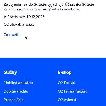
Zapojením sa do Súťaže vyjadrujú Účastníci Súťaže
svoj súhlas spravovať sa týmito Pravidlami.
V Bratislave, 19.12.2025
O2 Slovakia, s.r.o.
Zobraziť »
Pätička stránky
Služby
E-shop
Mobilná aplikácia
O2 Paušál
Dobitie kreditu
O2 Fér na faktúru
Prenos čísla
O2 Voľnosť