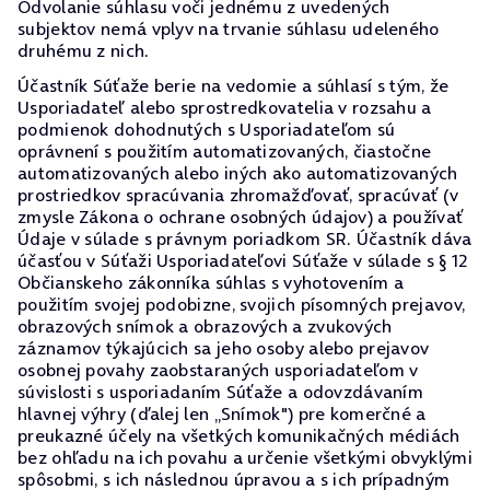
Odvolanie súhlasu voči jednému z uvedených
subjektov nemá vplyv na trvanie súhlasu udeleného
druhému z nich.
Účastník Súťaže berie na vedomie a súhlasí s tým, že
Usporiadateľ alebo sprostredkovatelia v rozsahu a
podmienok dohodnutých s Usporiadateľom sú
oprávnení s použitím automatizovaných, čiastočne
automatizovaných alebo iných ako automatizovaných
prostriedkov spracúvania zhromažďovať, spracúvať (v
zmysle Zákona o ochrane osobných údajov) a používať
Údaje v súlade s právnym poriadkom SR. Účastník dáva
účasťou v Súťaži Usporiadateľovi Súťaže v súlade s § 12
Občianskeho zákonníka súhlas s vyhotovením a
použitím svojej podobizne, svojich písomných prejavov,
obrazových snímok a obrazových a zvukových
záznamov týkajúcich sa jeho osoby alebo prejavov
osobnej povahy zaobstaraných usporiadateľom v
súvislosti s usporiadaním Súťaže a odovzdávaním
hlavnej výhry (ďalej len „Snímok") pre komerčné a
preukazné účely na všetkých komunikačných médiách
bez ohľadu na ich povahu a určenie všetkými obvyklými
spôsobmi, s ich následnou úpravou a s ich prípadným