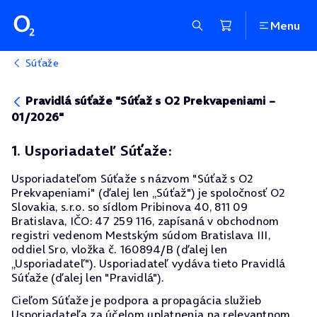
Menu
Súťaže
Pravidlá súťaže "Súťaž s O2 Prekvapeniami –
01/2026"
1. Usporiadateľ Súťaže:
Usporiadateľom Súťaže s názvom "Súťaž s O2
Prekvapeniami" (ďalej len „Súťaž") je spoločnosť O2
Slovakia, s.r.o. so sídlom Pribinova 40, 811 09
Bratislava, IČO: 47 259 116, zapísaná v obchodnom
registri vedenom Mestským súdom Bratislava III,
oddiel Sro, vložka č. 160894/B (ďalej len
„Usporiadateľ"). Usporiadateľ vydáva tieto Pravidlá
Súťaže (ďalej len "Pravidlá").
Cieľom Súťaže je podpora a propagácia služieb
Usporiadateľa za účelom uplatnenia na relevantnom