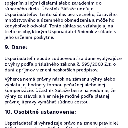
spojením s inými dielami alebo zaradením do
súborného diela. Účastník Súťaže udeľuje
Usporiadateľovi tento súhlas bez vecného, časového,
množstvového a územného obmedzenia a môže ho
kedykoľvek odvolať. Tento súhlas sa vzťahuje aj na
tretie osoby, ktorým Usporiadateľ Snímok v súlade s
jeho určením poskytne.
9. Dane:
Usporiadateľ nebude zodpovedať za dane vyplývajúce
z výhry podľa príslušného zákona č. 595/2003 Z.z. o
dani z príjmov v znení neskorších predpisov.
Výherca nemá právny nárok na zámenu výhry alebo
výplatu jej hodnoty formou peňažnej alebo inej
kompenzácie. Účastník Súťaže berie na vedomie, že
výhry zo stávok a hier nie je možné podľa platnej
právnej úpravy vymáhať súdnou cestou.
10. Osobitné ustanovenia:
Usporiadateľ si vyhradzuje právo na zmenu pravidiel