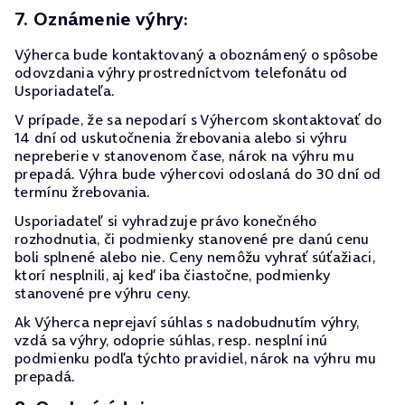
7. Oznámenie výhry:
Výherca bude kontaktovaný a oboznámený o spôsobe
odovzdania výhry prostredníctvom telefonátu od
Usporiadateľa.
V prípade, že sa nepodarí s Výhercom skontaktovať do
14 dní od uskutočnenia žrebovania alebo si výhru
nepreberie v stanovenom čase, nárok na výhru mu
prepadá. Výhra bude výhercovi odoslaná do 30 dní od
termínu žrebovania.
Usporiadateľ si vyhradzuje právo konečného
rozhodnutia, či podmienky stanovené pre danú cenu
boli splnené alebo nie. Ceny nemôžu vyhrať súťažiaci,
ktorí nesplnili, aj keď iba čiastočne, podmienky
stanovené pre výhru ceny.
Ak Výherca neprejaví súhlas s nadobudnutím výhry,
vzdá sa výhry, odoprie súhlas, resp. nesplní inú
podmienku podľa týchto pravidiel, nárok na výhru mu
prepadá.