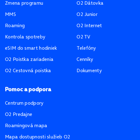
Zmena programu
O2 Dátovka
MMS
O2 Junior
Roaming
O2 Internet
Kontrola spotreby
O2 TV
eSIM do smart hodiniek
Telefóny
O2 Poistka zariadenia
Cenníky
O2 Cestovná poistka
Dokumenty
Pomoc a podpora
Centrum podpory
O2 Predajne
Roamingová mapa
Mapa dostupnosti služieb O2