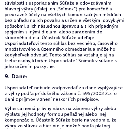
súvislosti s usporiadaním Súťaže a odovzdávaním
hlavnej výhry (ďalej len „Snímok") pre komerčné a
preukazné účely na všetkých komunikačných médiách
bez ohľadu na ich povahu a určenie všetkými obvyklými
spôsobmi, s ich následnou úpravou a s ich prípadným
spojením s inými dielami alebo zaradením do
súborného diela. Účastník Súťaže udeľuje
Usporiadateľovi tento súhlas bez vecného, časového,
množstvového a územného obmedzenia a môže ho
kedykoľvek odvolať. Tento súhlas sa vzťahuje aj na
tretie osoby, ktorým Usporiadateľ Snímok v súlade s
jeho určením poskytne.
9. Dane:
Usporiadateľ nebude zodpovedať za dane vyplývajúce
z výhry podľa príslušného zákona č. 595/2003 Z.z. o
dani z príjmov v znení neskorších predpisov.
Výherca nemá právny nárok na zámenu výhry alebo
výplatu jej hodnoty formou peňažnej alebo inej
kompenzácie. Účastník Súťaže berie na vedomie, že
výhry zo stávok a hier nie je možné podľa platnej