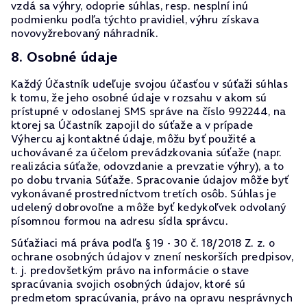
vzdá sa výhry, odoprie súhlas, resp. nesplní inú
podmienku podľa týchto pravidiel, výhru získava
novovyžrebovaný náhradník.
8. Osobné údaje
Každý Účastník udeľuje svojou účasťou v súťaži súhlas
k tomu, že jeho osobné údaje v rozsahu v akom sú
prístupné v odoslanej SMS správe na číslo 992244, na
ktorej sa Účastník zapojil do súťaže a v prípade
Výhercu aj kontaktné údaje, môžu byť použité a
uchovávané za účelom prevádzkovania súťaže (napr.
realizácia súťaže, odovzdanie a prevzatie výhry), a to
po dobu trvania Súťaže. Spracovanie údajov môže byť
vykonávané prostredníctvom tretích osôb. Súhlas je
udelený dobrovoľne a môže byť kedykoľvek odvolaný
písomnou formou na adresu sídla správcu.
Súťažiaci má práva podľa § 19 - 30 č. 18/2018 Z. z. o
ochrane osobných údajov v znení neskorších predpisov,
t. j. predovšetkým právo na informácie o stave
spracúvania svojich osobných údajov, ktoré sú
predmetom spracúvania, právo na opravu nesprávnych