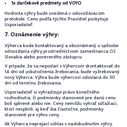
1x darčekové predmety od VOYO
Hodnota výhry bude uvedená v odovzdávacom
protokole. Cenu podľa týchto Pravidiel poskytuje
Usporiadateľ.
7. Oznámenie výhry:
Výherca bude kontaktovaný a oboznámený o spôsobe
odovzdania výhry prostredníctvom zamestnanca O2
Slovakia alebo povereného zástupcu
V prípade, že sa nepodarí s Výhercom skontaktovať do
14 dní od uskutočnenia žrebovania, bude vyžrebovaný
nový Výherca. Výhra bude výhercovi odoslaná do 30
dní od termínu žrebovania.
Usporiadateľ si vyhradzuje právo konečného
rozhodnutia, či podmienky stanovené pre danú cenu
boli splnené alebo nie. Ceny nemôžu vyhrať súťažiaci,
ktorí nesplnili, aj keď iba čiastočne, podmienky
stanovené pre výhru ceny.
Ak Výherca neprejaví súhlas s nadobudnutím výhry,