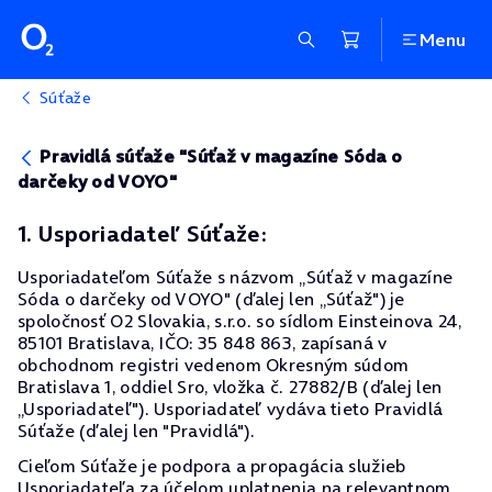
Menu
Súťaže
Pravidlá súťaže "Súťaž v magazíne Sóda o
darčeky od VOYO"
1. Usporiadateľ Súťaže:
Usporiadateľom Súťaže s názvom „Súťaž v magazíne
Sóda o darčeky od VOYO" (ďalej len „Súťaž") je
spoločnosť O2 Slovakia, s.r.o. so sídlom Einsteinova 24,
85101 Bratislava, IČO: 35 848 863, zapísaná v
obchodnom registri vedenom Okresným súdom
Bratislava 1, oddiel Sro, vložka č. 27882/B (ďalej len
„Usporiadateľ"). Usporiadateľ vydáva tieto Pravidlá
Súťaže (ďalej len "Pravidlá").
Cieľom Súťaže je podpora a propagácia služieb
Usporiadateľa za účelom uplatnenia na relevantnom