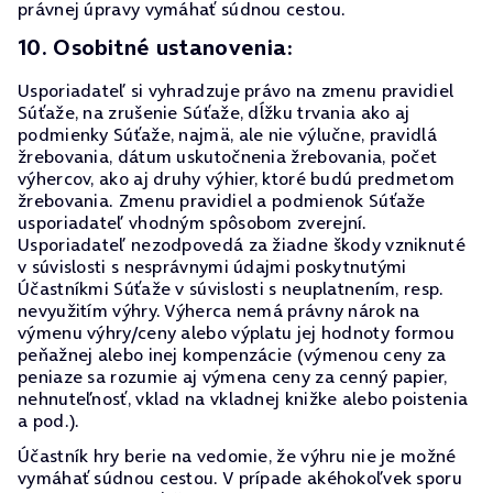
právnej úpravy vymáhať súdnou cestou.
10. Osobitné ustanovenia:
Usporiadateľ si vyhradzuje právo na zmenu pravidiel
Súťaže, na zrušenie Súťaže, dĺžku trvania ako aj
podmienky Súťaže, najmä, ale nie výlučne, pravidlá
žrebovania, dátum uskutočnenia žrebovania, počet
výhercov, ako aj druhy výhier, ktoré budú predmetom
žrebovania. Zmenu pravidiel a podmienok Súťaže
usporiadateľ vhodným spôsobom zverejní.
Usporiadateľ nezodpovedá za žiadne škody vzniknuté
v súvislosti s nesprávnymi údajmi poskytnutými
Účastníkmi Súťaže v súvislosti s neuplatnením, resp.
nevyužitím výhry. Výherca nemá právny nárok na
výmenu výhry/ceny alebo výplatu jej hodnoty formou
peňažnej alebo inej kompenzácie (výmenou ceny za
peniaze sa rozumie aj výmena ceny za cenný papier,
nehnuteľnosť, vklad na vkladnej knižke alebo poistenia
a pod.).
Účastník hry berie na vedomie, že výhru nie je možné
vymáhať súdnou cestou. V prípade akéhokoľvek sporu