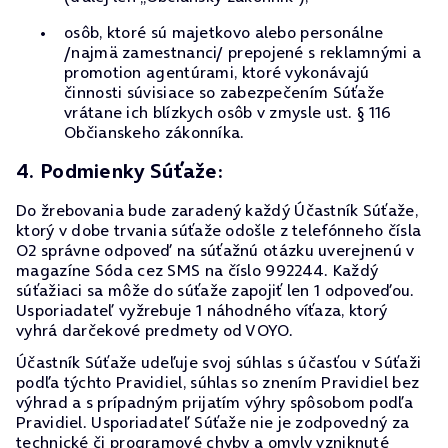
osôb, ktoré sú majetkovo alebo personálne
/najmä zamestnanci/ prepojené s reklamnými a
promotion agentúrami, ktoré vykonávajú
činnosti súvisiace so zabezpečením Súťaže
vrátane ich blízkych osôb v zmysle ust. § 116
Občianskeho zákonníka.
4. Podmienky Súťaže:
Do žrebovania bude zaradený každý Účastník Súťaže,
ktorý v dobe trvania súťaže odošle z telefónneho čísla
O2 správne odpoveď na súťažnú otázku uverejnenú v
magazíne Sóda cez SMS na číslo 992244. Každý
súťažiaci sa môže do súťaže zapojiť len 1 odpoveďou.
Usporiadateľ vyžrebuje 1 náhodného víťaza, ktorý
vyhrá darčekové predmety od VOYO.
Účastník Súťaže udeľuje svoj súhlas s účasťou v Súťaži
podľa týchto Pravidiel, súhlas so znením Pravidiel bez
výhrad a s prípadným prijatím výhry spôsobom podľa
Pravidiel. Usporiadateľ Súťaže nie je zodpovedný za
technické či programové chyby a omyly vzniknuté