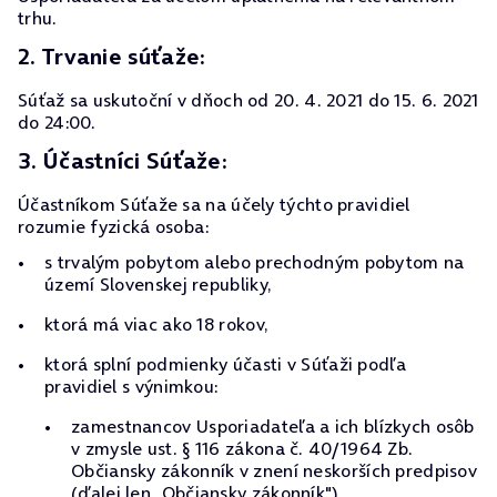
trhu.
2. Trvanie súťaže:
Súťaž sa uskutoční v dňoch od 20. 4. 2021 do 15. 6. 2021
do 24:00.
3. Účastníci Súťaže:
Účastníkom Súťaže sa na účely týchto pravidiel
rozumie fyzická osoba:
s trvalým pobytom alebo prechodným pobytom na
území Slovenskej republiky,
ktorá má viac ako 18 rokov,
ktorá splní podmienky účasti v Súťaži podľa
pravidiel s výnimkou:
zamestnancov Usporiadateľa a ich blízkych osôb
v zmysle ust. § 116 zákona č. 40/1964 Zb.
Občiansky zákonník v znení neskorších predpisov
(ďalej len „Občiansky zákonník"),