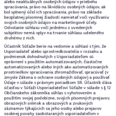
alebo neaktuálnych osobných údajov v priebehu
spracúvania, právo na likvidáciu osobných údajov, ak
bol splnený účel ich spracúvania, právo na základe
bezplatnej písomnej žiadosti namietať voči využívaniu
svojich osobných údajov na marketingové účely.
Odvolanie súhlasu voči jednému z uvedených
subjektov nemá vplyv na trvanie súhlasu udeleného
druhému z nich.
Účastník Súťaže berie na vedomie a súhlasí s tým, že
Usporiadateľ alebo sprostredkovatelia v rozsahu a
podmienok dohodnutých s Usporiadateľom sú
oprávnení s použitím automatizovaných, čiastočne
automatizovaných alebo iných ako automatizovaných
prostriedkov spracúvania zhromažďovať, spracúvať (v
zmysle Zákona o ochrane osobných údajov) a používať
Údaje v súlade s právnym poriadkom SR. Účastník dáva
účasťou v Súťaži Usporiadateľovi Súťaže v súlade s § 12
Občianskeho zákonníka súhlas s vyhotovením a
použitím svojej podobizne, svojich písomných prejavov,
obrazových snímok a obrazových a zvukových
záznamov týkajúcich sa jeho osoby alebo prejavov
osobnej povahy zaobstaraných usporiadateľom v