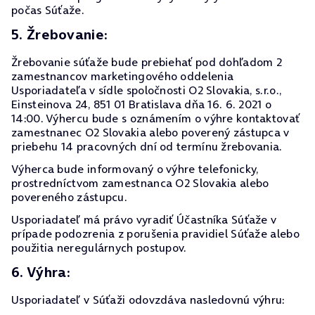
počas Súťaže.
5. Žrebovanie:
Žrebovanie súťaže bude prebiehať pod dohľadom 2
zamestnancov marketingového oddelenia
Usporiadateľa v sídle spoločnosti O2 Slovakia, s.r.o.,
Einsteinova 24, 851 01 Bratislava dňa 16. 6. 2021 o
14:00. Výhercu bude s oznámením o výhre kontaktovať
zamestnanec O2 Slovakia alebo poverený zástupca v
priebehu 14 pracovných dní od termínu žrebovania.
Výherca bude informovaný o výhre telefonicky,
prostredníctvom zamestnanca O2 Slovakia alebo
povereného zástupcu.
Usporiadateľ má právo vyradiť Účastníka Súťaže v
prípade podozrenia z porušenia pravidiel Súťaže alebo
použitia neregulárnych postupov.
6. Výhra:
Usporiadateľ v Súťaži odovzdáva nasledovnú výhru: