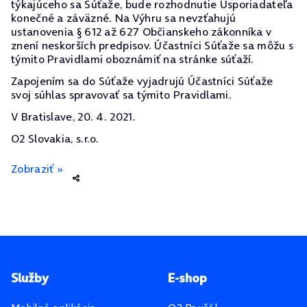
týkajúceho sa Súťaže, bude rozhodnutie Usporiadateľa
konečné a záväzné. Na Výhru sa nevzťahujú
ustanovenia § 612 až 627 Občianskeho zákonníka v
znení neskorších predpisov. Účastníci Súťaže sa môžu s
týmito Pravidlami oboznámiť na stránke súťaží.
Zapojením sa do Súťaže vyjadrujú Účastníci Súťaže
svoj súhlas spravovať sa týmito Pravidlami.
V Bratislave, 20. 4. 2021.
O2 Slovakia, s.r.o.
Zobraziť »
Pätička stránky
Služby
E-shop