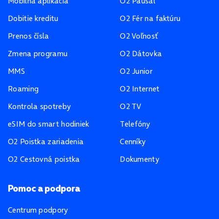
Mobilná aplikácia
O2 Paušál
Dobitie kreditu
O2 Fér na faktúru
Prenos čísla
O2 Voľnosť
Zmena programu
O2 Dátovka
MMS
O2 Junior
Roaming
O2 Internet
Kontrola spotreby
O2 TV
eSIM do smart hodiniek
Telefóny
O2 Poistka zariadenia
Cenníky
O2 Cestovná poistka
Dokumenty
Pomoc a podpora
Centrum podpory