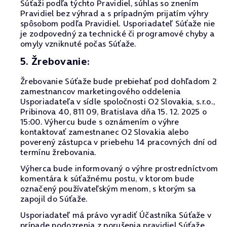
Súťaži podľa týchto Pravidiel, súhlas so znením
Pravidiel bez výhrad a s prípadným prijatím výhry
spôsobom podľa Pravidiel. Usporiadateľ Súťaže nie
je zodpovedný za technické či programové chyby a
omyly vzniknuté počas Súťaže.
5. Žrebovanie:
Žrebovanie Súťaže bude prebiehať pod dohľadom 2
zamestnancov marketingového oddelenia
Usporiadateľa v sídle spoločnosti O2 Slovakia, s.r.o.,
Pribinova 40, 811 09, Bratislava dňa 15. 12. 2025 o
15:00. Výhercu bude s oznámením o výhre
kontaktovať zamestnanec O2 Slovakia alebo
poverený zástupca v priebehu 14 pracovných dní od
termínu žrebovania.
Výherca bude informovaný o výhre prostredníctvom
komentára k súťažnému postu, v ktorom bude
označený používateľským menom, s ktorým sa
zapojil do Súťaže.
Usporiadateľ má právo vyradiť Účastníka Súťaže v
prípade podozrenia z porušenia pravidiel Súťaže