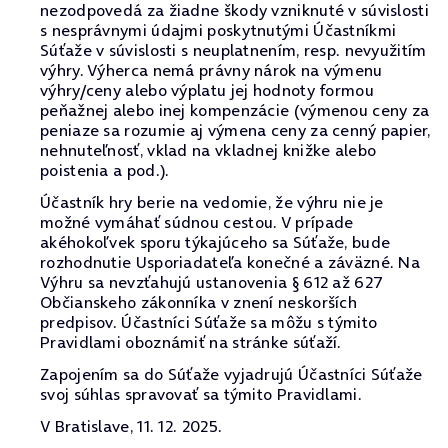
nezodpovedá za žiadne škody vzniknuté v súvislosti
s nesprávnymi údajmi poskytnutými Účastníkmi
Súťaže v súvislosti s neuplatnením, resp. nevyužitím
výhry. Výherca nemá právny nárok na výmenu
výhry/ceny alebo výplatu jej hodnoty formou
peňažnej alebo inej kompenzácie (výmenou ceny za
peniaze sa rozumie aj výmena ceny za cenný papier,
nehnuteľnosť, vklad na vkladnej knižke alebo
poistenia a pod.).
Účastník hry berie na vedomie, že výhru nie je
možné vymáhať súdnou cestou. V prípade
akéhokoľvek sporu týkajúceho sa Súťaže, bude
rozhodnutie Usporiadateľa konečné a záväzné. Na
Výhru sa nevzťahujú ustanovenia § 612 až 627
Občianskeho zákonníka v znení neskorších
predpisov. Účastníci Súťaže sa môžu s týmito
Pravidlami oboznámiť na stránke súťaží.
Zapojením sa do Súťaže vyjadrujú Účastníci Súťaže
svoj súhlas spravovať sa týmito Pravidlami.
V Bratislave, 11. 12. 2025.