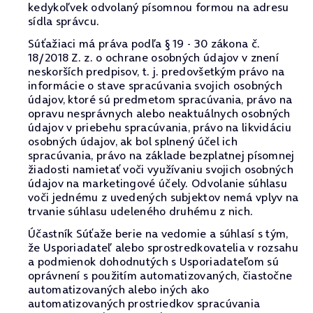
kedykoľvek odvolaný písomnou formou na adresu
sídla správcu.
Súťažiaci má práva podľa § 19 - 30 zákona č.
18/2018 Z. z. o ochrane osobných údajov v znení
neskorších predpisov, t. j. predovšetkým právo na
informácie o stave spracúvania svojich osobných
údajov, ktoré sú predmetom spracúvania, právo na
opravu nesprávnych alebo neaktuálnych osobných
údajov v priebehu spracúvania, právo na likvidáciu
osobných údajov, ak bol splnený účel ich
spracúvania, právo na základe bezplatnej písomnej
žiadosti namietať voči využívaniu svojich osobných
údajov na marketingové účely. Odvolanie súhlasu
voči jednému z uvedených subjektov nemá vplyv na
trvanie súhlasu udeleného druhému z nich.
Účastník Súťaže berie na vedomie a súhlasí s tým,
že Usporiadateľ alebo sprostredkovatelia v rozsahu
a podmienok dohodnutých s Usporiadateľom sú
oprávnení s použitím automatizovaných, čiastočne
automatizovaných alebo iných ako
automatizovaných prostriedkov spracúvania