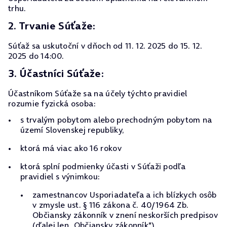
trhu.
2. Trvanie Súťaže:
Súťaž sa uskutoční v dňoch od 11. 12. 2025 do 15. 12.
2025 do 14:00.
3. Účastníci Súťaže:
Účastníkom Súťaže sa na účely týchto pravidiel
rozumie fyzická osoba:
s trvalým pobytom alebo prechodným pobytom na
území Slovenskej republiky,
ktorá má viac ako 16 rokov
ktorá splní podmienky účasti v Súťaži podľa
pravidiel s výnimkou:
zamestnancov Usporiadateľa a ich blízkych osôb
v zmysle ust. § 116 zákona č. 40/1964 Zb.
Občiansky zákonník v znení neskorších predpisov
(ďalej len „Občiansky zákonník"),