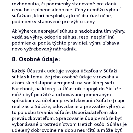
rozhodnutia, či podmienky stanovené pre danú
cenu boli splnené alebo nie. Ceny nemôžu vyhrať
súťažiaci, ktorí nesplnili, aj keď iba čiastočne,
podmienky stanovené pre výhru ceny.
Ak Výherca neprejaví súhlas s nadobudnutím výhry,
vzdá sa výhry, odoprie súhlas, resp. nesplní inú
podmienku podľa týchto pravidiel, výhru získava
novo vyžrebovaný náhradník.
8. Osobné údaje:
Každý Účastník udeľuje svojou účasťou v Súťaži
súhlas k tomu, že jeho osobné údaje v rozsahu v
akom sú prístupné verejnosti na sociálnej sieti
Facebook, na ktorej sa Účastník zapojil do Súťaže,
môžu byť použité a uchovávané primeraným
spôsobom za účelom prevádzkovania Súťaže (napr.
realizácia Súťaže, odovzdanie a prevzatie výhry), a
to po dobu trvania Súťaže, Usporiadateľom ako
prevádzkovateľom. Spracovanie údajov môže byť
vykonávané prostredníctvom tretích osôb. Súhlas je
udelený dobrovoľne na dobu neurčitú a môže byť