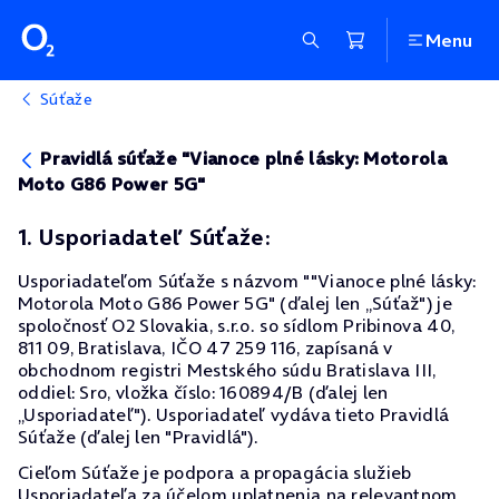
Menu
Súťaže
Pravidlá súťaže "Vianoce plné lásky: Motorola
Moto G86 Power 5G"
1. Usporiadateľ Súťaže:
Usporiadateľom Súťaže s názvom ""Vianoce plné lásky:
Motorola Moto G86 Power 5G" (ďalej len „Súťaž") je
spoločnosť O2 Slovakia, s.r.o. so sídlom Pribinova 40,
811 09, Bratislava, IČO 47 259 116, zapísaná v
obchodnom registri Mestského súdu Bratislava III,
oddiel: Sro, vložka číslo: 160894/B (ďalej len
„Usporiadateľ"). Usporiadateľ vydáva tieto Pravidlá
Súťaže (ďalej len "Pravidlá").
Cieľom Súťaže je podpora a propagácia služieb
Usporiadateľa za účelom uplatnenia na relevantnom