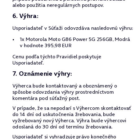
alebo použitia neregulárnych postupov.
6. Výhra:
Usporiadateľ v Súťaži odovzdáva nasledovnú výhru:
1x Motorola Moto G86 Power 5G 256GB, Modrá
v hodnote 395,98 EUR
Cenu podľa týchto Pravidiel poskytuje
Usporiadateľ.
7. Oznámenie výhry:
Výherca bude kontaktovaný a oboznámený o
spôsobe odovzdania výhry prostredníctvom
komentára pod súťažný post.
V prípade, že sa nepodarí s Výhercom skontaktovať
do 14 dní od uskutočnenia žrebovania, bude
vyžrebovaný nový Výherca. Výhra bude výhercovi
odoslaná do 30 dní od termínu žrebovania.
Usporiadateľ si vyhradzuje právo konečného