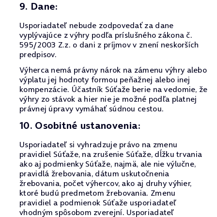
9. Dane:
Usporiadateľ nebude zodpovedať za dane
vyplývajúce z výhry podľa príslušného zákona č.
595/2003 Z.z. o dani z príjmov v znení neskorších
predpisov.
Výherca nemá právny nárok na zámenu výhry alebo
výplatu jej hodnoty formou peňažnej alebo inej
kompenzácie. Účastník Súťaže berie na vedomie, že
výhry zo stávok a hier nie je možné podľa platnej
právnej úpravy vymáhať súdnou cestou.
10. Osobitné ustanovenia:
Usporiadateľ si vyhradzuje právo na zmenu
pravidiel Súťaže, na zrušenie Súťaže, dĺžku trvania
ako aj podmienky Súťaže, najmä, ale nie výlučne,
pravidlá žrebovania, dátum uskutočnenia
žrebovania, počet výhercov, ako aj druhy výhier,
ktoré budú predmetom žrebovania. Zmenu
pravidiel a podmienok Súťaže usporiadateľ
vhodným spôsobom zverejní. Usporiadateľ