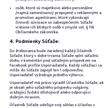
osôb, ktoré sú majetkovo alebo personálne
/najmä zamestnanci/ prepojené s reklamnými a
promotion agentúrami, ktoré vykonávajú
činnosti súvisiace so zabezpečením Súťaže
vrátane ich blízkych osôb v zmysle ust. § 116
Občianskeho zákonníka.
4. Podmienky Súťaže:
Do žrebovania bude zaradený každý Účastník
Súťaže, ktorý v dobe trvania Súťaže splní súťažnú
úlohu v komentári pod súťažným príspevkom na
Facebook profile Usporiadateľa. Každý súťažiaci sa
môže do Súťaže zapojiť len 1 odpoveďou.
Usporiadateľ vyžrebuje jedného výhercu.
Usporiadateľ má právo vyradiť Účastníka Súťaže, ak
je obsah jeho súťažného príspevku vulgárny,
urážajúci ľudskú dôstojnosť alebo odporujúci
dobrým mravom.
Účastník Súťaže udeľuje svoj súhlas s účasťou v