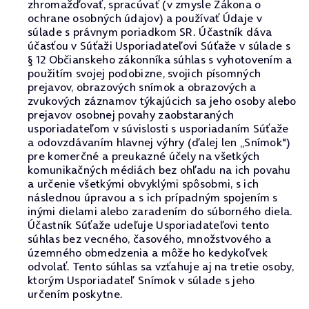
zhromažďovať, spracúvať (v zmysle Zákona o
ochrane osobných údajov) a používať Údaje v
súlade s právnym poriadkom SR. Účastník dáva
účasťou v Súťaži Usporiadateľovi Súťaže v súlade s
§ 12 Občianskeho zákonníka súhlas s vyhotovením a
použitím svojej podobizne, svojich písomných
prejavov, obrazových snímok a obrazových a
zvukových záznamov týkajúcich sa jeho osoby alebo
prejavov osobnej povahy zaobstaraných
usporiadateľom v súvislosti s usporiadaním Súťaže
a odovzdávaním hlavnej výhry (ďalej len „Snímok")
pre komerčné a preukazné účely na všetkých
komunikačných médiách bez ohľadu na ich povahu
a určenie všetkými obvyklými spôsobmi, s ich
následnou úpravou a s ich prípadným spojením s
inými dielami alebo zaradením do súborného diela.
Účastník Súťaže udeľuje Usporiadateľovi tento
súhlas bez vecného, časového, množstvového a
územného obmedzenia a môže ho kedykoľvek
odvolať. Tento súhlas sa vzťahuje aj na tretie osoby,
ktorým Usporiadateľ Snímok v súlade s jeho
určením poskytne.