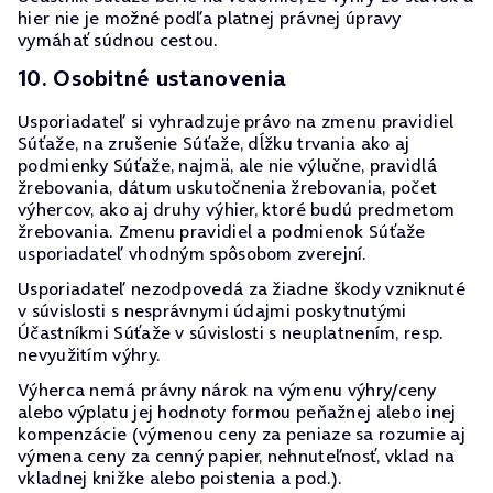
hier nie je možné podľa platnej právnej úpravy
vymáhať súdnou cestou.
10. Osobitné ustanovenia
Usporiadateľ si vyhradzuje právo na zmenu pravidiel
Súťaže, na zrušenie Súťaže, dĺžku trvania ako aj
podmienky Súťaže, najmä, ale nie výlučne, pravidlá
žrebovania, dátum uskutočnenia žrebovania, počet
výhercov, ako aj druhy výhier, ktoré budú predmetom
žrebovania. Zmenu pravidiel a podmienok Súťaže
usporiadateľ vhodným spôsobom zverejní.
Usporiadateľ nezodpovedá za žiadne škody vzniknuté
v súvislosti s nesprávnymi údajmi poskytnutými
Účastníkmi Súťaže v súvislosti s neuplatnením, resp.
nevyužitím výhry.
Výherca nemá právny nárok na výmenu výhry/ceny
alebo výplatu jej hodnoty formou peňažnej alebo inej
kompenzácie (výmenou ceny za peniaze sa rozumie aj
výmena ceny za cenný papier, nehnuteľnosť, vklad na
vkladnej knižke alebo poistenia a pod.).