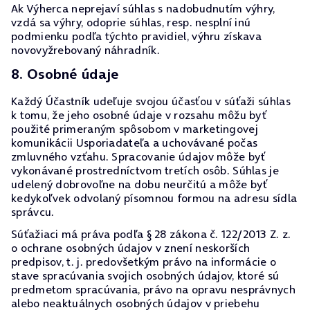
Ak Výherca neprejaví súhlas s nadobudnutím výhry,
vzdá sa výhry, odoprie súhlas, resp. nesplní inú
podmienku podľa týchto pravidiel, výhru získava
novovyžrebovaný náhradník.
8. Osobné údaje
Každý Účastník udeľuje svojou účasťou v súťaži súhlas
k tomu, že jeho osobné údaje v rozsahu môžu byť
použité primeraným spôsobom v marketingovej
komunikácii Usporiadateľa a uchovávané počas
zmluvného vzťahu. Spracovanie údajov môže byť
vykonávané prostredníctvom tretích osôb. Súhlas je
udelený dobrovoľne na dobu neurčitú a môže byť
kedykoľvek odvolaný písomnou formou na adresu sídla
správcu.
Súťažiaci má práva podľa § 28 zákona č. 122/2013 Z. z.
o ochrane osobných údajov v znení neskorších
predpisov, t. j. predovšetkým právo na informácie o
stave spracúvania svojich osobných údajov, ktoré sú
predmetom spracúvania, právo na opravu nesprávnych
alebo neaktuálnych osobných údajov v priebehu