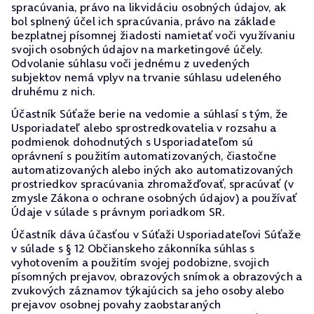
spracúvania, právo na likvidáciu osobných údajov, ak
bol splnený účel ich spracúvania, právo na základe
bezplatnej písomnej žiadosti namietať voči využívaniu
svojich osobných údajov na marketingové účely.
Odvolanie súhlasu voči jednému z uvedených
subjektov nemá vplyv na trvanie súhlasu udeleného
druhému z nich.
Účastník Súťaže berie na vedomie a súhlasí s tým, že
Usporiadateľ alebo sprostredkovatelia v rozsahu a
podmienok dohodnutých s Usporiadateľom sú
oprávnení s použitím automatizovaných, čiastočne
automatizovaných alebo iných ako automatizovaných
prostriedkov spracúvania zhromažďovať, spracúvať (v
zmysle Zákona o ochrane osobných údajov) a používať
Údaje v súlade s právnym poriadkom SR.
Účastník dáva účasťou v Súťaži Usporiadateľovi Súťaže
v súlade s § 12 Občianskeho zákonníka súhlas s
vyhotovením a použitím svojej podobizne, svojich
písomných prejavov, obrazových snímok a obrazových a
zvukových záznamov týkajúcich sa jeho osoby alebo
prejavov osobnej povahy zaobstaraných