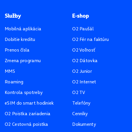
Pätička stránky
Služby
E-shop
Mobilná aplikácia
O2 Paušál
Dobitie kreditu
O2 Fér na faktúru
Prenos čísla
O2 Voľnosť
Zmena programu
O2 Dátovka
MMS
O2 Junior
Roaming
O2 Internet
Kontrola spotreby
O2 TV
eSIM do smart hodiniek
Telefóny
O2 Poistka zariadenia
Cenníky
O2 Cestovná poistka
Dokumenty