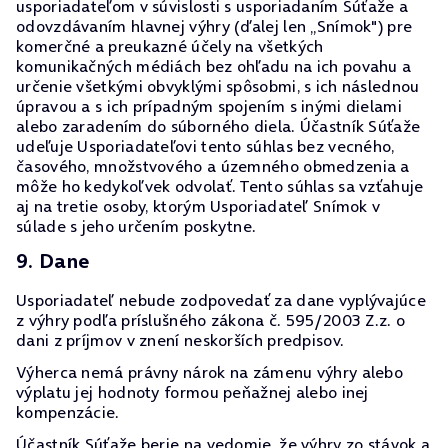
usporiadateľom v súvislosti s usporiadaním Súťaže a
odovzdávaním hlavnej výhry (ďalej len „Snímok") pre
komerčné a preukazné účely na všetkých
komunikačných médiách bez ohľadu na ich povahu a
určenie všetkými obvyklými spôsobmi, s ich následnou
úpravou a s ich prípadným spojením s inými dielami
alebo zaradením do súborného diela. Účastník Súťaže
udeľuje Usporiadateľovi tento súhlas bez vecného,
časového, množstvového a územného obmedzenia a
môže ho kedykoľvek odvolať. Tento súhlas sa vzťahuje
aj na tretie osoby, ktorým Usporiadateľ Snímok v
súlade s jeho určením poskytne.
9. Dane
Usporiadateľ nebude zodpovedať za dane vyplývajúce
z výhry podľa príslušného zákona č. 595/2003 Z.z. o
dani z príjmov v znení neskorších predpisov.
Výherca nemá právny nárok na zámenu výhry alebo
výplatu jej hodnoty formou peňažnej alebo inej
kompenzácie.
Účastník Súťaže berie na vedomie, že výhry zo stávok a