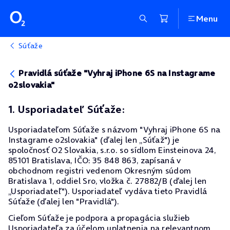
Menu
Súťaže
Pravidlá súťaže "Vyhraj iPhone 6S na Instagrame
o2slovakia"
1. Usporiadateľ Súťaže:
Usporiadateľom Súťaže s názvom "Vyhraj iPhone 6S na
Instagrame o2slovakia" (ďalej len „Súťaž") je
spoločnosť O2 Slovakia, s.r.o. so sídlom Einsteinova 24,
85101 Bratislava, IČO: 35 848 863, zapísaná v
obchodnom registri vedenom Okresným súdom
Bratislava 1, oddiel Sro, vložka č. 27882/B (ďalej len
„Usporiadateľ"). Usporiadateľ vydáva tieto Pravidlá
Súťaže (ďalej len "Pravidlá").
Cieľom Súťaže je podpora a propagácia služieb
Usporiadateľa za účelom uplatnenia na relevantnom