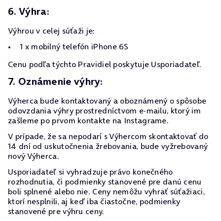
6. Výhra:
Výhrou v celej súťaži je:
1 x mobilný telefón iPhone 6S
Cenu podľa týchto Pravidiel poskytuje Usporiadateľ.
7. Oznámenie výhry:
Výherca bude kontaktovaný a oboznámený o spôsobe
odovzdania výhry prostredníctvom e-mailu, ktorý im
zašleme po prvom kontakte na Instagrame.
V prípade, že sa nepodarí s Výhercom skontaktovať do
14 dní od uskutočnenia žrebovania, bude vyžrebovaný
nový Výherca.
Usporiadateľ si vyhradzuje právo konečného
rozhodnutia, či podmienky stanovené pre danú cenu
boli splnené alebo nie. Ceny nemôžu vyhrať súťažiaci,
ktorí nesplnili, aj keď iba čiastočne, podmienky
stanovené pre výhru ceny.