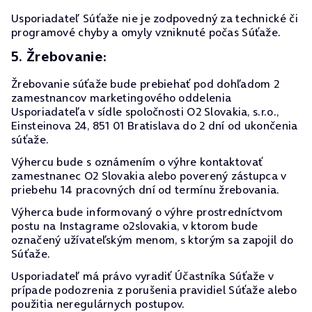
Usporiadateľ Súťaže nie je zodpovedný za technické či
programové chyby a omyly vzniknuté počas Súťaže.
5. Žrebovanie:
Žrebovanie súťaže bude prebiehať pod dohľadom 2
zamestnancov marketingového oddelenia
Usporiadateľa v sídle spoločnosti O2 Slovakia, s.r.o.,
Einsteinova 24, 851 01 Bratislava do 2 dní od ukončenia
súťaže.
Výhercu bude s oznámením o výhre kontaktovať
zamestnanec O2 Slovakia alebo poverený zástupca v
priebehu 14 pracovných dní od termínu žrebovania.
Výherca bude informovaný o výhre prostredníctvom
postu na Instagrame o2slovakia, v ktorom bude
označený užívateľským menom, s ktorým sa zapojil do
Súťaže.
Usporiadateľ má právo vyradiť Účastníka Súťaže v
prípade podozrenia z porušenia pravidiel Súťaže alebo
použitia neregulárnych postupov.