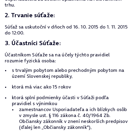
trhu.
2. Trvanie súťaže:
Súťaž sa uskutoční v dňoch od 16. 10. 2015 do 1. 11. 2015
do 12:00.
3. Účastníci Súťaže:
Účastníkom Súťaže sa na účely týchto pravidiel
rozumie fyzická osoba:
s trvalým pobytom alebo prechodným pobytom na
území Slovenskej republiky,
ktorá má viac ako 15 rokov
ktorá splní podmienky účasti v Súťaži podľa
pravidiel s výnimkou
zamestnancov Usporiadateľa a ich blízkych osôb
v zmysle ust. § 116 zákona č. 40/1964 Zb.
Občiansky zákonník v znení neskorších predpisov
(ďalej len „Občiansky zákonník"),