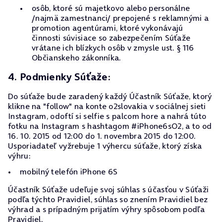
osôb, ktoré sú majetkovo alebo personálne
/najmä zamestnanci/ prepojené s reklamnými a
promotion agentúrami, ktoré vykonávajú
činnosti súvisiace so zabezpečením Súťaže
vrátane ich blízkych osôb v zmysle ust. § 116
Občianskeho zákonníka.
4. Podmienky Súťaže:
Do súťaže bude zaradený každý Účastník Súťaže, ktorý
klikne na "follow" na konte o2slovakia v sociálnej sieti
Instagram, odoftí si selfie s palcom hore a nahrá túto
fotku na Instagram s hashtagom #iPhone6sO2, a to od
16. 10. 2015 od 12:00 do 1. novembra 2015 do 12:00.
Usporiadateľ vyžrebuje 1 výhercu súťaže, ktorý získa
výhru:
mobilný telefón iPhone 6S
Účastník Súťaže udeľuje svoj súhlas s účasťou v Súťaži
podľa týchto Pravidiel, súhlas so znením Pravidiel bez
výhrad a s prípadným prijatím výhry spôsobom podľa
Pravidiel.