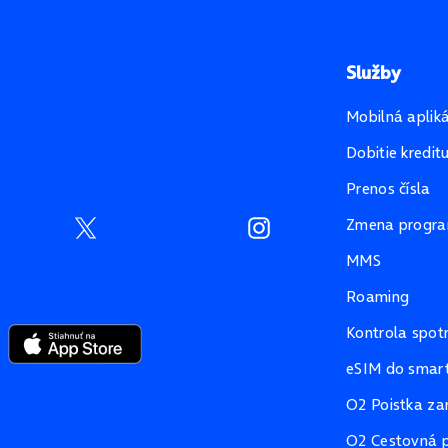
Služby
Mobilná aplik
Dobitie kredit
Prenos čísla
Zmena progr
MMS
Roaming
Kontrola spot
eSIM do smart
O2 Poistka za
O2 Cestovná p