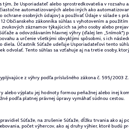
 s tým, že Usporiadateľ alebo sprostredkovatelia v rozsah
 čiastočne automatizovaných alebo iných ako automatizovan
o ochrane osobných údajov) a používať Údaje v súlade s p
§ 12 Občianskeho zákonníka súhlas s vyhotovením a použitím
a zvukových záznamov týkajúcich sa jeho osoby alebo preja
 Súťaže a odovzdávaním hlavnej výhry (ďalej len „Snímok") 
ovahu a určenie všetkými obvyklými spôsobmi, s ich násled
 diela. Účastník Súťaže udeľuje Usporiadateľovi tento súh
dvolať. Tento súhlas sa vzťahuje aj na tretie osoby, ktor
lývajúce z výhry podľa príslušného zákona č. 595/2003 Z.z.
 alebo výplatu jej hodnoty formou peňažnej alebo inej kom
možné podľa platnej právnej úpravy vymáhať súdnou cestou.
ravidiel Súťaže, na zrušenie Súťaže, dĺžku trvania ako aj p
ebovania, počet výhercov, ako aj druhy výhier, ktoré budú 