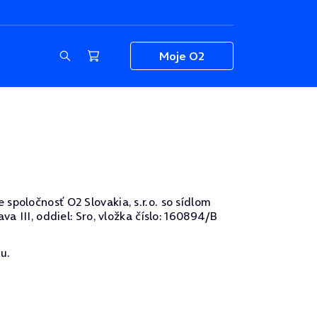
Moje O2
spoločnosť O2 Slovakia, s.r.o. so sídlom
a III, oddiel: Sro, vložka číslo: 160894/B
u.