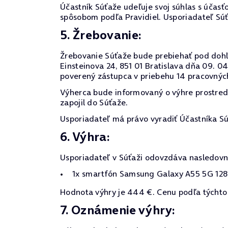
Účastník Súťaže udeľuje svoj súhlas s účasťo
spôsobom podľa Pravidiel. Usporiadateľ Sú
5. Žrebovanie:
Žrebovanie Súťaže bude prebiehať pod dohľa
Einsteinova 24, 851 01 Bratislava dňa 09. 
poverený zástupca v priebehu 14 pracovnýc
Výherca bude informovaný o výhre prostre
zapojil do Súťaže.
Usporiadateľ má právo vyradiť Účastníka Sú
6. Výhra:
Usporiadateľ v Súťaži odovzdáva nasledovn
1x smartfón Samsung Galaxy A55 5G 128
Hodnota výhry je 444 €. Cenu podľa týchto 
7. Oznámenie výhry: