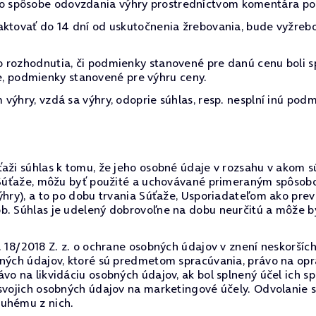
 spôsobe odovzdania výhry prostredníctvom komentára pod
aktovať do 14 dní od uskutočnenia žrebovania, bude vyžreb
 rozhodnutia, či podmienky stanovené pre danú cenu boli s
očne, podmienky stanovené pre výhru ceny.
výhry, vzdá sa výhry, odoprie súhlas, resp. nesplní inú podm
aži súhlas k tomu, že jeho osobné údaje v rozsahu v akom sú 
do Súťaže, môžu byť použité a uchovávané primeraným spôso
výhry), a to po dobu trvania Súťaže, Usporiadateľom ako p
ôb. Súhlas je udelený dobrovoľne na dobu neurčitú a môže
. 18/2018 Z. z. o ochrane osobných údajov v znení neskorších
bných údajov, ktoré sú predmetom spracúvania, právo na op
vo na likvidáciu osobných údajov, ak bol splnený účel ich s
 svojich osobných údajov na marketingové účely. Odvolanie
ruhému z nich.