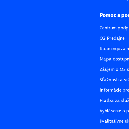
Pomoc a po
Centrum podp
O2 Predajne
Roamingová 
Mapa dostupno
Záujem o O2 s
Sťažnosti a vr
Informácie pr
Platba za slu
Vyhlásenie o p
Kvalitatívne u