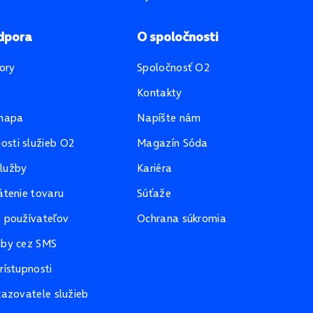
dpora
O spoločnosti
ory
Spoločnosť O2
Kontakty
mapa
Napíšte nám
sti služieb O2
Magazín Sóda
lužby
Kariéra
átenie tovaru
Súťaže
e používateľov
Ochrana súkromia
žby cez SMS
rístupnosti
kazovatele služieb