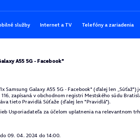
bilné služby
Internet a TV
Telefóny a zariadenia
Galaxy A55 5G - Facebook"
 Samsung Galaxy A55 5G - Facebook" (ďalej len „Súťaž") je 
 116, zapísaná v obchodnom registri Mestského súdu Bratislav
áva tieto Pravidlá Súťaže (ďalej len "Pravidlá").
ieb Usporiadateľa za účelom uplatnenia na relevantnom trh
 do 09. 04. 2024 do 14:00.