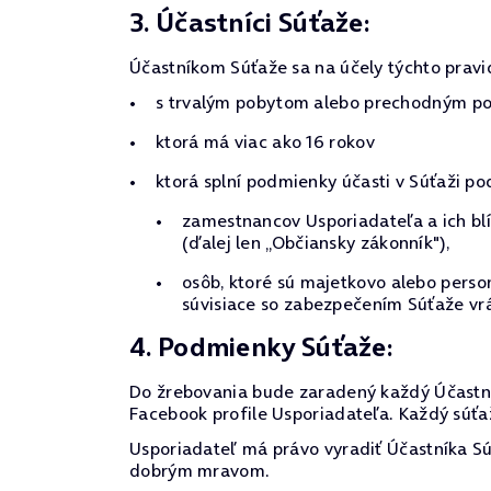
3. Účastníci Súťaže:
Účastníkom Súťaže sa na účely týchto pravi
s trvalým pobytom alebo prechodným pob
ktorá má viac ako 16 rokov
ktorá splní podmienky účasti v Súťaži po
zamestnancov Usporiadateľa a ich blí
(ďalej len „Občiansky zákonník"),
osôb, ktoré sú majetkovo alebo pers
súvisiace so zabezpečením Súťaže vrá
4. Podmienky Súťaže:
Do žrebovania bude zaradený každý Účastní
Facebook profile Usporiadateľa. Každý súťaž
Usporiadateľ má právo vyradiť Účastníka Súť
dobrým mravom.