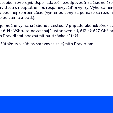
sobom zverejní. Usporiadateľ nezodpovedá za žiadne škody
vislosti s neuplatnením, resp. nevyužitím výhry. Výherca 
alebo inej kompenzácie (výmenou ceny za peniaze sa rozumi
 poistenia a pod.).
e je možné vymáhať súdnou cestou. V prípade akéhokoľvek s
né. Na Výhru sa nevzťahujú ustanovenia § 612 až 627 Občia
o Pravidlami oboznámiť na stránke súťaží.
Súťaže svoj súhlas spravovať sa týmito Pravidlami.