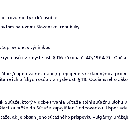
diel rozumie fyzická osoba:
ytom na území Slovenskej republiky,
dľa pravidiel s výnimkou:
zkych osôb v zmysle ust. § 116 zákona č. 40/1964 Zb. Občia
onálne /najmä zamestnanci/ prepojené s reklamnými a promo
tane ich blízkych osôb v zmysle ust. § 116 Občianskeho záko
k Súťaže, ktorý v dobe trvania Súťaže splní súťažnú úlohu
iaci sa môže do Súťaže zapojiť len 1 odpoveďou. Usporiadat
aže, ak je obsah jeho súťažného príspevku vulgárny, urážaj