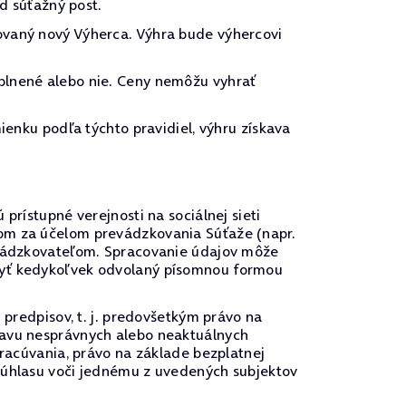
 súťažný post.
ovaný nový Výherca. Výhra bude výhercovi
plnené alebo nie. Ceny nemôžu vyhrať
ienku podľa týchto pravidiel, výhru získava
prístupné verejnosti na sociálnej sieti
bom za účelom prevádzkovania Súťaže (napr.
revádzkovateľom. Spracovanie údajov môže
 byť kedykoľvek odvolaný písomnou formou
 predpisov, t. j. predovšetkým právo na
ravu nesprávnych alebo neaktuálnych
pracúvania, právo na základe bezplatnej
 súhlasu voči jednému z uvedených subjektov