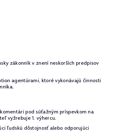
nsky zákonník v znení neskorších predpisov
tion agentúrami, ktoré vykonávajú činnosti
nníka.
 v komentári pod súťažným príspevkom na
eľ vyžrebuje 1. výhercu.
úci ľudskú dôstojnosť alebo odporujúci