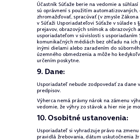
Účastník Súťaže berie na vedomie a súhlasí
sú oprávnení s použitím automatizovaných,
zhromažďovať, spracúvať (v zmysle Zákona 
v Súťaži Usporiadateľovi Súťaže v súlade s 
prejavov, obrazových snímok a obrazových 
usporiadateľom v súvislosti s usporiadaním
komunikačných médiách bez ohľadu na ich p
inými dielami alebo zaradením do súborného
územného obmedzenia a môže ho kedykoľvek o
určením poskytne.
9. Dane:
Usporiadateľ nebude zodpovedať za dane vyp
predpisov.
Výherca nemá právny nárok na zámenu výhry
vedomie, že výhry zo stávok a hier nie je 
10. Osobitné ustanovenia:
Usporiadateľ si vyhradzuje právo na zmenu p
pravidlá žrebovania, dátum uskutočnenia žr