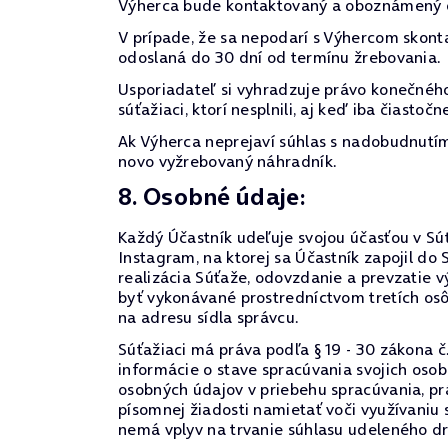
Výherca bude kontaktovaný a oboznámený o
V prípade, že sa nepodarí s Výhercom skont
odoslaná do 30 dní od termínu žrebovania.
Usporiadateľ si vyhradzuje právo konečného
súťažiaci, ktorí nesplnili, aj keď iba čiast
Ak Výherca neprejaví súhlas s nadobudnutím 
novo vyžrebovaný náhradník.
8. Osobné údaje:
Každý Účastník udeľuje svojou účasťou v Súť
Instagram, na ktorej sa Účastník zapojil 
realizácia Súťaže, odovzdanie a prevzatie 
byť vykonávané prostredníctvom tretích os
na adresu sídla správcu.
Súťažiaci má práva podľa § 19 - 30 zákona č
informácie o stave spracúvania svojich oso
osobných údajov v priebehu spracúvania, prá
písomnej žiadosti namietať voči využívaniu
nemá vplyv na trvanie súhlasu udeleného d