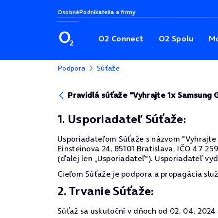
Osobné
Podnikatelia a firmy
O2 Connect
O2 Spolu
Mo
Podpora
Súťaže
Pravidlá súťaže "Vyhrajte 1x Samsung 
1. Usporiadateľ Súťaže:
Usporiadateľom Súťaže s názvom "Vyhrajte 1x
Einsteinova 24, 85101 Bratislava, IČO 47 259
(ďalej len „Usporiadateľ"). Usporiadateľ vyd
Cieľom Súťaže je podpora a propagácia služ
2. Trvanie Súťaže:
Súťaž sa uskutoční v dňoch od 02. 04. 2024