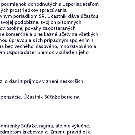
u a podmienok dohodnutých s Usporiadateľom
ých prostriedkov spracúvania
rávnym poriadkom SR. Účastník dáva účasťou
 svojej podobizne, svojich písomných
vov osobnej povahy zaobstaraných
pre komerčné a preukazné účely na všetkých
nou úpravou a s ich prípadným spojením s
las bez vecného, časového, množstvového a
ým Usporiadateľ Snímok v súlade s jeho
 o dani z príjmov v znení neskorších
penzácie. Účastník Súťaže berie na
odmienky Súťaže, najmä, ale nie výlučne,
predmetom žrebovania. Zmenu pravidiel a