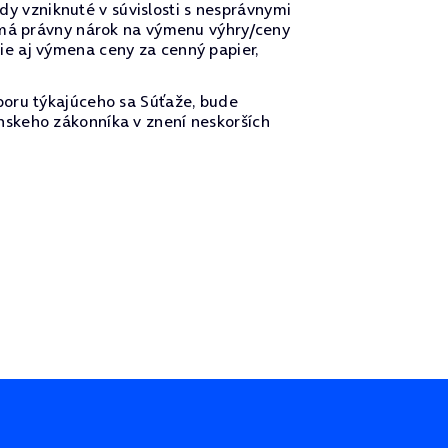
 vzniknuté v súvislosti s nesprávnymi
nemá právny nárok na výmenu výhry/ceny
e aj výmena ceny za cenný papier,
poru týkajúceho sa Súťaže, bude
nskeho zákonníka v znení neskorších