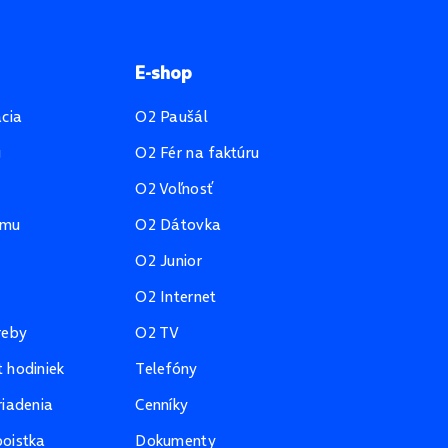
E-shop
ácia
O2 Paušál
u
O2 Fér na faktúru
O2 Voľnosť
amu
O2 Dátovka
O2 Junior
O2 Internet
reby
O2 TV
 hodiniek
Telefóny
riadenia
Cenníky
oistka
Dokumenty