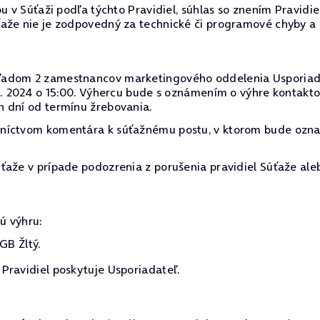
u v Súťaži podľa týchto Pravidiel, súhlas so znením Pravidi
ťaže nie je zodpovedný za technické či programové chyby a
dom 2 zamestnancov marketingového oddelenia Usporiadateľa
04. 2024 o 15:00. Výhercu bude s oznámením o výhre kontak
h dní od termínu žrebovania.
dníctvom komentára k súťažnému postu, v ktorom bude ozn
ťaže v prípade podozrenia z porušenia pravidiel Súťaže ale
ú výhru:
GB Žltý.
Pravidiel poskytuje Usporiadateľ.