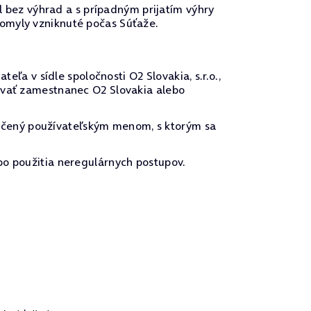
el bez výhrad a s prípadným prijatím výhry
 omyly vzniknuté počas Súťaže.
 v sídle spoločnosti O2 Slovakia, s.r.o.,
tovať zamestnanec O2 Slovakia alebo
ačený používateľským menom, s ktorým sa
bo použitia neregulárnych postupov.