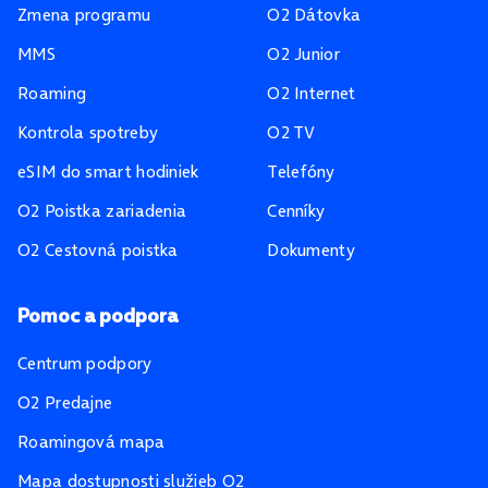
Zmena programu
O2 Dátovka
MMS
O2 Junior
Roaming
O2 Internet
Kontrola spotreby
O2 TV
eSIM do smart hodiniek
Telefóny
O2 Poistka zariadenia
Cenníky
O2 Cestovná poistka
Dokumenty
Pomoc a podpora
Centrum podpory
O2 Predajne
Roamingová mapa
Mapa dostupnosti služieb O2