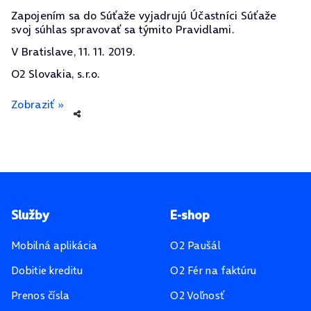
Zapojením sa do Súťaže vyjadrujú Účastníci Súťaže
svoj súhlas spravovať sa týmito Pravidlami.
V Bratislave, 11. 11. 2019.
O2 Slovakia, s.r.o.
Zobraziť »
Pätička stránky
Služby
E-shop
Mobilná aplikácia
O2 Paušál
Dobitie kreditu
O2 Fér na faktúru
Prenos čísla
O2 Voľnosť