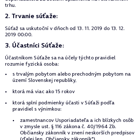
trhu.
2. Trvanie súťaže:
Súťaž sa uskutoční v dňoch od 13. 11. 2019 do 13. 12.
2019 00:00.
3. Účastníci Súťaže:
Účastníkom Súťaže sa na účely týchto pravidiel
rozumie fyzická osoba:
s trvalým pobytom alebo prechodným pobytom na
území Slovenskej republiky,
ktorá má viac ako 15 rokov
ktorá splní podmienky účasti v Súťaži podľa
pravidiel s výnimkou:
zamestnancov Usporiadateľa a ich blízkych osôb
v zmysle ust. § 116 zákona č. 40/1964 Zb.
Občiansky zákonník v znení neskorších predpisov
(ďalej len „Občiansky zákonník"),