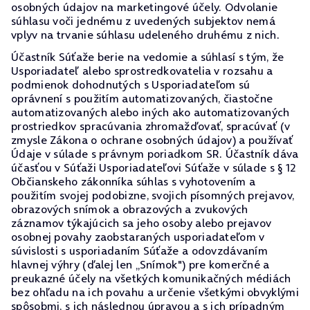
osobných údajov na marketingové účely. Odvolanie
súhlasu voči jednému z uvedených subjektov nemá
vplyv na trvanie súhlasu udeleného druhému z nich.
Účastník Súťaže berie na vedomie a súhlasí s tým, že
Usporiadateľ alebo sprostredkovatelia v rozsahu a
podmienok dohodnutých s Usporiadateľom sú
oprávnení s použitím automatizovaných, čiastočne
automatizovaných alebo iných ako automatizovaných
prostriedkov spracúvania zhromažďovať, spracúvať (v
zmysle Zákona o ochrane osobných údajov) a používať
Údaje v súlade s právnym poriadkom SR. Účastník dáva
účasťou v Súťaži Usporiadateľovi Súťaže v súlade s § 12
Občianskeho zákonníka súhlas s vyhotovením a
použitím svojej podobizne, svojich písomných prejavov,
obrazových snímok a obrazových a zvukových
záznamov týkajúcich sa jeho osoby alebo prejavov
osobnej povahy zaobstaraných usporiadateľom v
súvislosti s usporiadaním Súťaže a odovzdávaním
hlavnej výhry (ďalej len „Snímok") pre komerčné a
preukazné účely na všetkých komunikačných médiách
bez ohľadu na ich povahu a určenie všetkými obvyklými
spôsobmi, s ich následnou úpravou a s ich prípadným