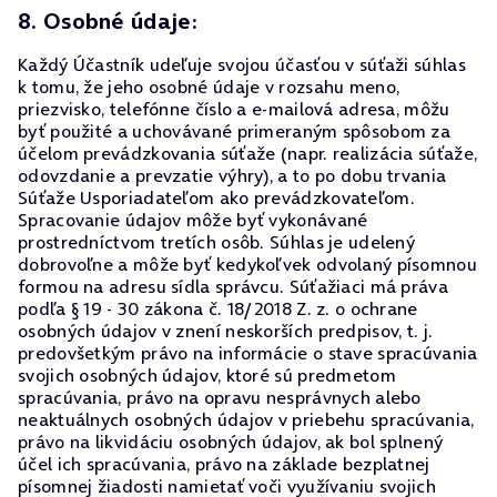
8. Osobné údaje:
Každý Účastník udeľuje svojou účasťou v súťaži súhlas
k tomu, že jeho osobné údaje v rozsahu meno,
priezvisko, telefónne číslo a e-mailová adresa, môžu
byť použité a uchovávané primeraným spôsobom za
účelom prevádzkovania súťaže (napr. realizácia súťaže,
odovzdanie a prevzatie výhry), a to po dobu trvania
Súťaže Usporiadateľom ako prevádzkovateľom.
Spracovanie údajov môže byť vykonávané
prostredníctvom tretích osôb. Súhlas je udelený
dobrovoľne a môže byť kedykoľvek odvolaný písomnou
formou na adresu sídla správcu. Súťažiaci má práva
podľa § 19 - 30 zákona č. 18/2018 Z. z. o ochrane
osobných údajov v znení neskorších predpisov, t. j.
predovšetkým právo na informácie o stave spracúvania
svojich osobných údajov, ktoré sú predmetom
spracúvania, právo na opravu nesprávnych alebo
neaktuálnych osobných údajov v priebehu spracúvania,
právo na likvidáciu osobných údajov, ak bol splnený
účel ich spracúvania, právo na základe bezplatnej
písomnej žiadosti namietať voči využívaniu svojich