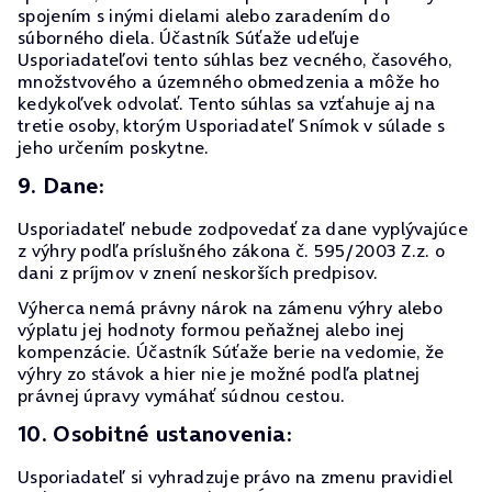
spojením s inými dielami alebo zaradením do
súborného diela. Účastník Súťaže udeľuje
Usporiadateľovi tento súhlas bez vecného, časového,
množstvového a územného obmedzenia a môže ho
kedykoľvek odvolať. Tento súhlas sa vzťahuje aj na
tretie osoby, ktorým Usporiadateľ Snímok v súlade s
jeho určením poskytne.
9. Dane:
Usporiadateľ nebude zodpovedať za dane vyplývajúce
z výhry podľa príslušného zákona č. 595/2003 Z.z. o
dani z príjmov v znení neskorších predpisov.
Výherca nemá právny nárok na zámenu výhry alebo
výplatu jej hodnoty formou peňažnej alebo inej
kompenzácie. Účastník Súťaže berie na vedomie, že
výhry zo stávok a hier nie je možné podľa platnej
právnej úpravy vymáhať súdnou cestou.
10. Osobitné ustanovenia:
Usporiadateľ si vyhradzuje právo na zmenu pravidiel