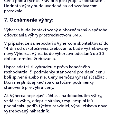
Cenu podľa týchto Pravidiel poskytuje Usporiadateľ.
Hodnota Výhry bude uvedená na odovzdávacom
protokole.
7. Oznámenie výhry:
Výherca bude kontaktovaný a oboznámený o spôsobe
odovzdania výhry prostredníctvom SMS.
V prípade, že sa nepodarí s Výhercom skontaktovať do
14 dní od uskutočnenia žrebovania, bude vyžrebovaný
nový Výherca. Výhra bude výhercovi odoslaná do 30
dní od termínu žrebovania.
Usporiadateľ si vyhradzuje právo konečného
rozhodnutia, či podmienky stanovené pre danú cenu
boli splnené alebo nie. Ceny nemôžu vyhrať súťažiaci,
ktorí nesplnili, aj keď iba čiastočne, podmienky
stanovené pre výhru ceny.
Ak Výherca neprejaví súhlas s nadobudnutím výhry,
vzdá sa výhry, odoprie súhlas, resp. nesplní inú
podmienku podľa týchto pravidiel, výhru získava novo
vyžrebovaný náhradník.