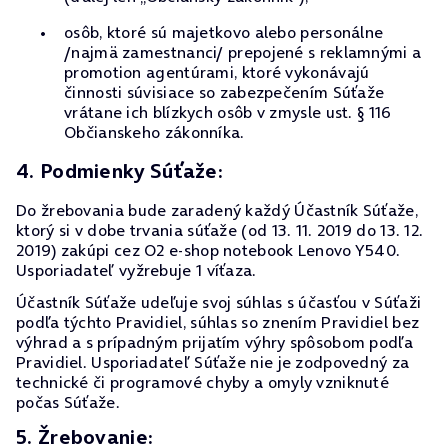
osôb, ktoré sú majetkovo alebo personálne
/najmä zamestnanci/ prepojené s reklamnými a
promotion agentúrami, ktoré vykonávajú
činnosti súvisiace so zabezpečením Súťaže
vrátane ich blízkych osôb v zmysle ust. § 116
Občianskeho zákonníka.
4. Podmienky Súťaže:
Do žrebovania bude zaradený každý Účastník Súťaže,
ktorý si v dobe trvania súťaže (od 13. 11. 2019 do 13. 12.
2019) zakúpi cez O2 e-shop notebook Lenovo Y540.
Usporiadateľ vyžrebuje 1 víťaza.
Účastník Súťaže udeľuje svoj súhlas s účasťou v Súťaži
podľa týchto Pravidiel, súhlas so znením Pravidiel bez
výhrad a s prípadným prijatím výhry spôsobom podľa
Pravidiel. Usporiadateľ Súťaže nie je zodpovedný za
technické či programové chyby a omyly vzniknuté
počas Súťaže.
5. Žrebovanie: