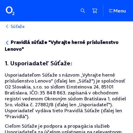
Menu
Súťaže
Pravidlá súťaže "Vyhrajte herné príslušenstvo
Lenovo"
1. Usporiadateľ Súťaže:
Usporiadateľom Súťaže s názvom „Vyhrajte herné
príslušenstvo Lenovo" (ďalej len „Súťaž") je spoločnosť
O2 Slovakia, s.r.o. so sídlom Einsteinova 24, 85101
Bratislava, IČO: 35 848 863, zapísaná v obchodnom
registri vedenom Okresným súdom Bratislava 1, oddiel
Sro, vložka č. 27882/B (ďalej len „Usporiadateľ").
Usporiadateľ vydáva tieto Pravidlá Súťaže (ďalej len
"Pravidlá").
Cieľom Súťaže je podpora a propagácia služieb
Usporiadateľa za účelom uplatnenia na relevantnom