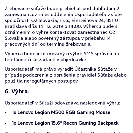
Žrebovanie súťaže bude prebiehať pod dohľadom 2
zamestnancov sales oddelenia Usporiadateľa v sídle
spoločnosti O2 Slovakia, s.r.o., Einsteinova 24, 851 01
Bratislava dňa 14. 12. 2019 o 14:00. Výhercu bude s
oznámením o výhre kontaktovať zamestnanec O2
Slovakia alebo poverený zástupca v priebehu 14
pracovných dní od termínu žrebovania.
Výherca bude informovaný o výhre SMS správou na
telefónne číslo zadané v objednávke.
Usporiadateľ má právo vyradiť Účastníka Súťaže v
prípade podozrenia z porušenia pravidiel Súťaže alebo
použitia neregulárnych postupov.
6. Výhra:
Usporiadateľ v Súťaži odovzdáva nasledovnú výhru:
1x Lenovo Legion M500 RGB Gaming Mouse
1x Lenovo Legion 15.6“ Recon Gaming Backpack