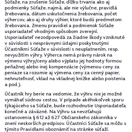
Súťaže, na zrušenie Súťaže, dĺžku trvania ako aj
podmienky Súťaže, najmä, ale nie výlučne, pravidlá
žrebovania, dátum uskutočnenia žrebovania, počet
výhercov, ako aj druhy výhier, ktoré budú predmetom
žrebovania. Zmenu pravidiel a podmienok Súťaže
usporiadateľ vhodným spôsobom zverejní.
Usporiadateľ nezodpovedá za žiadne škody vzniknuté
v súvislosti s nesprávnymi údajmi poskytnutými
Účastníkmi Súťaže v súvislosti s neuplatnením, resp.
nevyužitím výhry. Výherca nemá právny nárok na
výmenu výhry/ceny alebo výplatu jej hodnoty formou
peňažnej alebo inej kompenzácie (výmenou ceny za
peniaze sa rozumie aj výmena ceny za cenný papier,
nehnuteľnosť, vklad na vkladnej knižke alebo poistenia
a pod.).
Účastník hry berie na vedomie, že výhru nie je možné
vymáhať súdnou cestou. V prípade akéhokoľvek sporu
týkajúceho sa Súťaže, bude rozhodnutie Usporiadateľa
konečné a záväzné. Na Výhru sa nevzťahujú
ustanovenia § 612 až 627 Občianskeho zákonníka v
znení neskorších predpisov. Účastníci Súťaže sa môžu s
týmito Pravidlami oboznámiť na stránke súťaží.