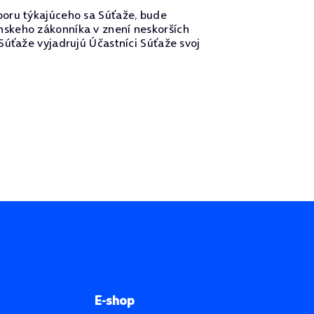
poru týkajúceho sa Súťaže, bude
nskeho zákonníka v znení neskorších
Súťaže vyjadrujú Účastníci Súťaže svoj
E-shop