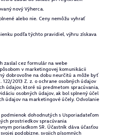
ovaný nový Výherca.
plnené alebo nie. Ceny nemôžu vyhrať
ienku podľa týchto pravidiel, výhru získava
ch zaslal cez formulár na webe
 spôsobom v marketingovej komunikácii
ený dobrovoľne na dobu neurčitú a môže byť
. 122/2013 Z. z. o ochrane osobných údajov
ných údajov, ktoré sú predmetom spracúvania,
idáciu osobných údajov, ak bol splnený účel
ých údajov na marketingové účely. Odvolanie
u a podmienok dohodnutých s Usporiadateľom
ých prostriedkov spracúvania
rávnym poriadkom SR. Účastník dáva účasťou
 svojej podobizne, svojich písomných