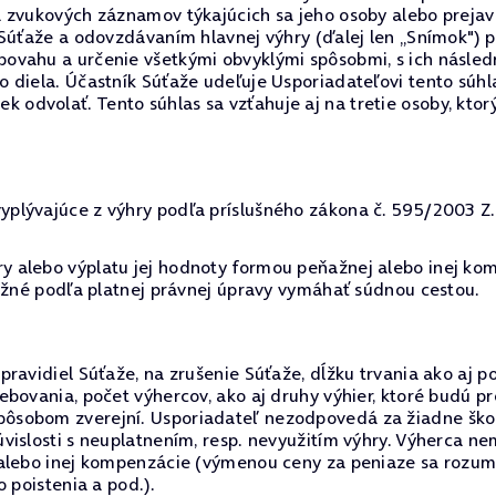
a zvukových záznamov týkajúcich sa jeho osoby alebo preja
 Súťaže a odovzdávaním hlavnej výhry (ďalej len „Snímok") 
ovahu a určenie všetkými obvyklými spôsobmi, s ich násled
 diela. Účastník Súťaže udeľuje Usporiadateľovi tento súh
dvolať. Tento súhlas sa vzťahuje aj na tretie osoby, ktor
lývajúce z výhry podľa príslušného zákona č. 595/2003 Z.z.
 alebo výplatu jej hodnoty formou peňažnej alebo inej kom
možné podľa platnej právnej úpravy vymáhať súdnou cestou.
ravidiel Súťaže, na zrušenie Súťaže, dĺžku trvania ako aj p
ebovania, počet výhercov, ako aj druhy výhier, ktoré budú 
sobom zverejní. Usporiadateľ nezodpovedá za žiadne škody
vislosti s neuplatnením, resp. nevyužitím výhry. Výherca 
alebo inej kompenzácie (výmenou ceny za peniaze sa rozumi
 poistenia a pod.).