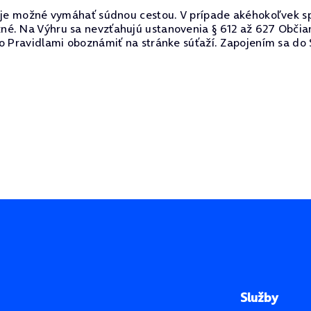
e je možné vymáhať súdnou cestou. V prípade akéhokoľvek s
né. Na Výhru sa nevzťahujú ustanovenia § 612 až 627 Občia
o Pravidlami oboznámiť na stránke súťaží. Zapojením sa do 
Služby