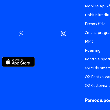
Mobilná aplik
Dobitie kredit
Prenos čísla
Zmena progr
MMS
Roaming
Kontrola spot
eSIM do smart
O2 Poistka za
O2 Cestovná p
Pomoc a po