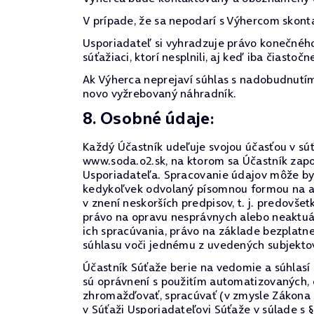
V prípade, že sa nepodarí s Výhercom skont
Usporiadateľ si vyhradzuje právo konečného
súťažiaci, ktorí nesplnili, aj keď iba čiast
Ak Výherca neprejaví súhlas s nadobudnutím 
novo vyžrebovaný náhradník.
8. Osobné údaje:
Každý Účastník udeľuje svojou účasťou v súť
www.soda.o2.sk, na ktorom sa Účastník zap
Usporiadateľa. Spracovanie údajov môže by
kedykoľvek odvolaný písomnou formou na adr
v znení neskorších predpisov, t. j. predovš
právo na opravu nesprávnych alebo neaktuál
ich spracúvania, právo na základe bezplatn
súhlasu voči jednému z uvedených subjekto
Účastník Súťaže berie na vedomie a súhlasí
sú oprávnení s použitím automatizovaných,
zhromažďovať, spracúvať (v zmysle Zákona 
v Súťaži Usporiadateľovi Súťaže v súlade s 