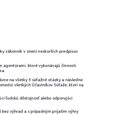
ky zákonník v znení neskorších predpisov
n agentúrami, ktoré vykonávajú činnosti
ka.
ávne na všetky 3 súťažné otázky a následne
pomedzi všetkých Účastníkov Súťaže, ktorí na
úci ľudskú dôstojnosť alebo odporujúci
el bez výhrad a s prípadným prijatím výhry