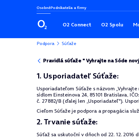
Osobné
Podnikatelia a firmy
O2 Connect
O2 Spolu
Mo
Podpora
Súťaže
Pravidlá súťaže " Vyhrajte na Sóde no
1. Usporiadateľ Súťaže:
Usporiadateľom Súťaže s názvom „Vyhrajte na
sídlom Einsteinova 24, 85101 Bratislava, I
č. 27882/B (ďalej len „Usporiadateľ"). Uspor
Cieľom Súťaže je podpora a propagácia služ
2. Trvanie súťaže:
Súťaž sa uskutoční v dňoch od 22. 12. 2016 do