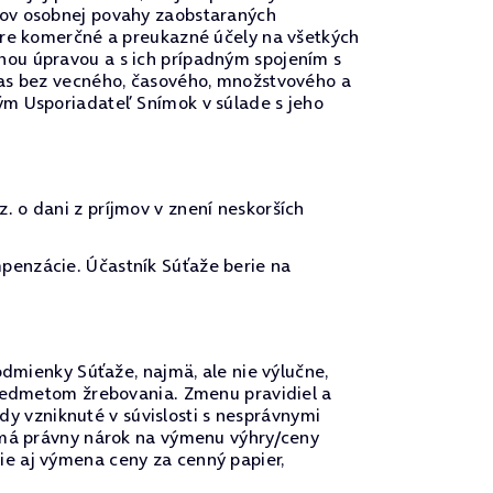
vov osobnej povahy zaobstaraných
pre komerčné a preukazné účely na všetkých
nou úpravou a s ich prípadným spojením s
las bez vecného, časového, množstvového a
ým Usporiadateľ Snímok v súlade s jeho
 o dani z príjmov v znení neskorších
penzácie. Účastník Súťaže berie na
odmienky Súťaže, najmä, ale nie výlučne,
predmetom žrebovania. Zmenu pravidiel a
 vzniknuté v súvislosti s nesprávnymi
nemá právny nárok na výmenu výhry/ceny
e aj výmena ceny za cenný papier,