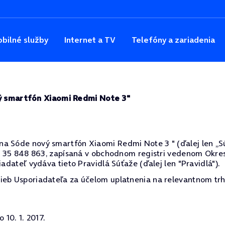
bilné služby
Internet a TV
Telefóny a zariadenia
vý smartfón Xiaomi Redmi Note 3"
 Sóde nový smartfón Xiaomi Redmi Note 3 " (ďalej len „Súťaž
ČO: 35 848 863, zapísaná v obchodnom registri vedenom Okres
iadateľ vydáva tieto Pravidlá Súťaže (ďalej len "Pravidlá").
ieb Usporiadateľa za účelom uplatnenia na relevantnom trh
 10. 1. 2017.