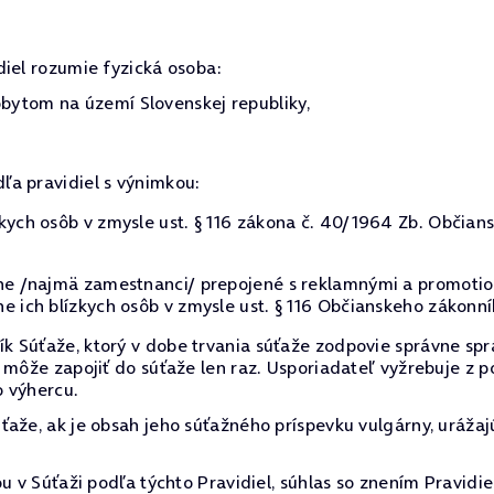
diel rozumie fyzická osoba:
ytom na území Slovenskej republiky,
dľa pravidiel s výnimkou:
kych osôb v zmysle ust. § 116 zákona č. 40/1964 Zb. Občians
lne /najmä zamestnanci/ prepojené s reklamnými a promotio
e ich blízkych osôb v zmysle ust. § 116 Občianskeho zákonní
 Súťaže, ktorý v dobe trvania súťaže zodpovie správne spr
 môže zapojiť do súťaže len raz. Usporiadateľ vyžrebuje z 
o výhercu.
aže, ak je obsah jeho súťažného príspevku vulgárny, urážaj
u v Súťaži podľa týchto Pravidiel, súhlas so znením Pravidi