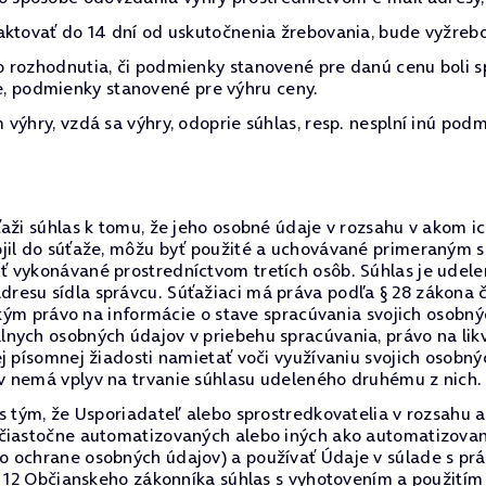
aktovať do 14 dní od uskutočnenia žrebovania, bude vyžreb
 rozhodnutia, či podmienky stanovené pre danú cenu boli s
očne, podmienky stanovené pre výhru ceny.
výhry, vzdá sa výhry, odoprie súhlas, resp. nesplní inú podm
aži súhlas k tomu, že jeho osobné údaje v rozsahu v akom i
ojil do súťaže, môžu byť použité a uchovávané primeraným
ť vykonávané prostredníctvom tretích osôb. Súhlas je udel
esu sídla správcu. Súťažiaci má práva podľa § 28 zákona č
etkým právo na informácie o stave spracúvania svojich osob
nych osobných údajov v priebehu spracúvania, právo na likv
ej písomnej žiadosti namietať voči využívaniu svojich osobn
v nemá vplyv na trvanie súhlasu udeleného druhému z nich.
 s tým, že Usporiadateľ alebo sprostredkovatelia v rozsah
 čiastočne automatizovaných alebo iných ako automatizovan
o ochrane osobných údajov) a používať Údaje v súlade s p
§ 12 Občianskeho zákonníka súhlas s vyhotovením a použitím