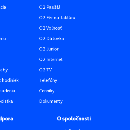
ácia
O2 Paušál
u
O2 Fér na faktúru
O2 Voľnosť
amu
O2 Dátovka
O2 Junior
O2 Internet
reby
O2 TV
 hodiniek
Telefóny
riadenia
Cenníky
oistka
Dokumenty
dpora
O spoločnosti