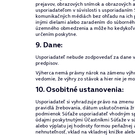
prejavov, obrazových snímok a obrazových 
usporiadateľom v súvislosti s usporiadaním
komunikačných médiách bez ohľadu na ich p
inými dielami alebo zaradením do súborného
územného obmedzenia a môže ho kedykoľvek o
určením poskytne.
9. Dane:
Usporiadateľ nebude zodpovedať za dane vyp
predpisov.
Výherca nemá právny nárok na zámenu výhry
vedomie, že výhry zo stávok a hier nie je 
10. Osobitné ustanovenia:
Usporiadateľ si vyhradzuje právo na zmenu p
pravidlá žrebovania, dátum uskutočnenia žr
podmienok Súťaže usporiadateľ vhodným spô
údajmi poskytnutými Účastníkmi Súťaže v sú
alebo výplatu jej hodnoty formou peňažnej 
nehnuteľnosť, vklad na vkladnej knižke alebo