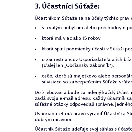
3. Účastníci Súťaže:
Účastníkom Súťaže sa na účely týchto pravi
s trvalým pobytom alebo prechodným pob
ktorá má viac ako 15 rokov
ktorá splní podmienky účasti v Súťaži po
o zamestnancov Usporiadateľa a ich blíz
(ďalej len „Občiansky zákonník"),
osôb, ktoré sú majetkovo alebo personá
súvisiace so zabezpečením Súťaže vrátan
Do žrebovania bude zaradený každý Účastník
zadá svoju e-mail adresu. Každý účastník sa
súťažné otázky odpovedali správne, jednéh
Usporiadateľ má právo vyradiť Účastníka Súť
dobrým mravom.
Účastník Súťaže udeľuje svoj súhlas s účasťo