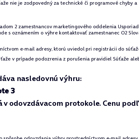
ťaže nie je zodpovedný za technické či programové chyby a
dom 2 zamestnancov marketingového oddelenia Usporiadateľa
 bude s oznámením o výhre kontaktovať zamestnanec O2 Slov
ctvom e-mail adresy, ktorú uviedol pri registrácii do súťaž
ťaže v prípade podozrenia z porušenia pravidiel Súťaže ale
dáva nasledovnú výhru:
te 3
v odovzdávacom protokole. Cenu podľa
pôsobe odovzdania výhry prostredníctvom e-mail adresy, kt