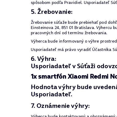
spôsobom podľa Pravidiel. Usporiadateľ Sú
5. Žrebovanie:
Žrebovanie súťaže bude prebiehať pod dohľa
Einsteinova 24, 851 01 Bratislava. Výhercu
pracovných dní od termínu žrebovania.
Výherca bude informovaný o výhre prostrední
Usporiadateľ má právo vyradiť Účastníka Sú
6. Výhra:
Usporiadateľ v Súťaži odovz
1x smartfón Xiaomi Redmi No
Hodnota výhry bude uvedená 
Usporiadateľ.
7. Oznámenie výhry:
Výherca bude kontaktovaný a oboznámený o s