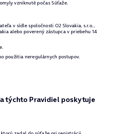
 omyly vzniknuté počas Súťaže.
 v sídle spoločnosti O2 Slovakia, s.r.o.,
akia alebo poverený zástupca v priebehu 14
e.
bo použitia neregulárnych postupov.
 týchto Pravidiel poskytuje
orú zadal do súťaže pri registrácii.