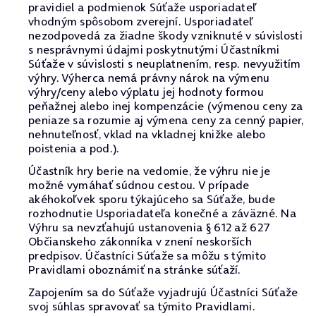
pravidiel a podmienok Súťaže usporiadateľ
vhodným spôsobom zverejní. Usporiadateľ
nezodpovedá za žiadne škody vzniknuté v súvislosti
s nesprávnymi údajmi poskytnutými Účastníkmi
Súťaže v súvislosti s neuplatnením, resp. nevyužitím
výhry. Výherca nemá právny nárok na výmenu
výhry/ceny alebo výplatu jej hodnoty formou
peňažnej alebo inej kompenzácie (výmenou ceny za
peniaze sa rozumie aj výmena ceny za cenný papier,
nehnuteľnosť, vklad na vkladnej knižke alebo
poistenia a pod.).
Účastník hry berie na vedomie, že výhru nie je
možné vymáhať súdnou cestou. V prípade
akéhokoľvek sporu týkajúceho sa Súťaže, bude
rozhodnutie Usporiadateľa konečné a záväzné. Na
Výhru sa nevzťahujú ustanovenia § 612 až 627
Občianskeho zákonníka v znení neskorších
predpisov. Účastníci Súťaže sa môžu s týmito
Pravidlami oboznámiť na stránke súťaží.
Zapojením sa do Súťaže vyjadrujú Účastníci Súťaže
svoj súhlas spravovať sa týmito Pravidlami.