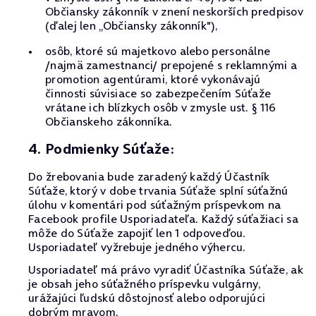
Občiansky zákonník v znení neskorších predpisov
(ďalej len „Občiansky zákonník"),
osôb, ktoré sú majetkovo alebo personálne
/najmä zamestnanci/ prepojené s reklamnými a
promotion agentúrami, ktoré vykonávajú
činnosti súvisiace so zabezpečením Súťaže
vrátane ich blízkych osôb v zmysle ust. § 116
Občianskeho zákonníka.
4. Podmienky Súťaže:
Do žrebovania bude zaradený každý Účastník
Súťaže, ktorý v dobe trvania Súťaže splní súťažnú
úlohu v komentári pod súťažným príspevkom na
Facebook profile Usporiadateľa. Každý súťažiaci sa
môže do Súťaže zapojiť len 1 odpoveďou.
Usporiadateľ vyžrebuje jedného výhercu.
Usporiadateľ má právo vyradiť Účastníka Súťaže, ak
je obsah jeho súťažného príspevku vulgárny,
urážajúci ľudskú dôstojnosť alebo odporujúci
dobrým mravom.