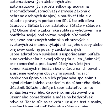
automatizovaných alebo iných ako
automatizovaných prostriedkov spracúvania
zhromažďovať, spracúvať (v zmysle Zákona o
ochrane osobných údajov) a používať Údaje v
súlade s právnym poriadkom SR. Účastník dáva
účasťou v Súťaži Usporiadateľovi Súťaže v súlade s
§ 12 Občianskeho zákonníka súhlas s vyhotovením a
použitím svojej podobizne, svojich písomných
prejavov, obrazových snímok a obrazových a
zvukových záznamov týkajúcich sa jeho osoby alebo
prejavov osobnej povahy zaobstaraných
usporiadateľom v súvislosti s usporiadaním Súťaže
a odovzdávaním hlavnej výhry (ďalej len „Snímok")
pre komerčné a preukazné účely na všetkých
komunikačných médiách bez ohľadu na ich povahu
a určenie všetkými obvyklými spôsobmi, s ich
následnou úpravou a s ich prípadným spojením s
inými dielami alebo zaradením do súborného diela.
Účastník Súťaže udeľuje Usporiadateľovi tento
súhlas bez vecného, časového, množstvového a
územného obmedzenia a môže ho kedykoľvek
odvolať. Tento súhlas sa vzťahuje aj na tretie osoby,
ktorým Usporiadateľ Snímok v súlade s jeho