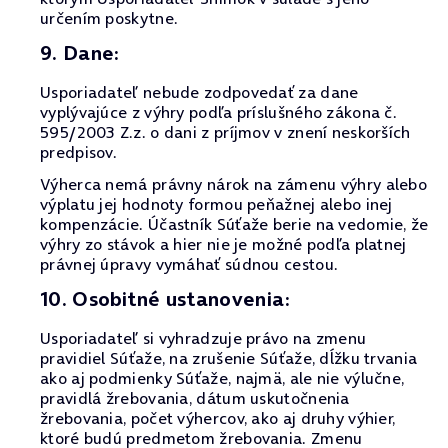
určením poskytne.
9. Dane:
Usporiadateľ nebude zodpovedať za dane
vyplývajúce z výhry podľa príslušného zákona č.
595/2003 Z.z. o dani z príjmov v znení neskorších
predpisov.
Výherca nemá právny nárok na zámenu výhry alebo
výplatu jej hodnoty formou peňažnej alebo inej
kompenzácie. Účastník Súťaže berie na vedomie, že
výhry zo stávok a hier nie je možné podľa platnej
právnej úpravy vymáhať súdnou cestou.
10. Osobitné ustanovenia:
Usporiadateľ si vyhradzuje právo na zmenu
pravidiel Súťaže, na zrušenie Súťaže, dĺžku trvania
ako aj podmienky Súťaže, najmä, ale nie výlučne,
pravidlá žrebovania, dátum uskutočnenia
žrebovania, počet výhercov, ako aj druhy výhier,
ktoré budú predmetom žrebovania. Zmenu