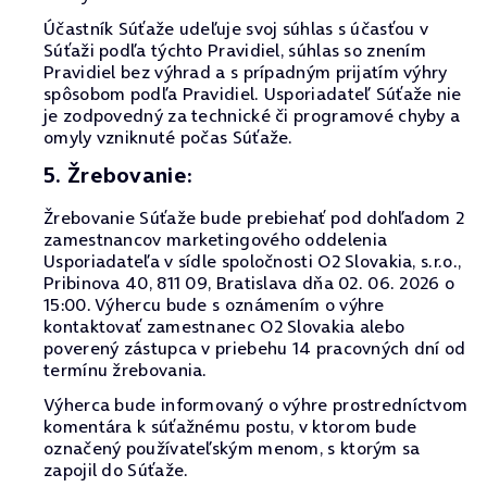
Účastník Súťaže udeľuje svoj súhlas s účasťou v
Súťaži podľa týchto Pravidiel, súhlas so znením
Pravidiel bez výhrad a s prípadným prijatím výhry
spôsobom podľa Pravidiel. Usporiadateľ Súťaže nie
je zodpovedný za technické či programové chyby a
omyly vzniknuté počas Súťaže.
5. Žrebovanie:
Žrebovanie Súťaže bude prebiehať pod dohľadom 2
zamestnancov marketingového oddelenia
Usporiadateľa v sídle spoločnosti O2 Slovakia, s.r.o.,
Pribinova 40, 811 09, Bratislava dňa 02. 06. 2026 o
15:00. Výhercu bude s oznámením o výhre
kontaktovať zamestnanec O2 Slovakia alebo
poverený zástupca v priebehu 14 pracovných dní od
termínu žrebovania.
Výherca bude informovaný o výhre prostredníctvom
komentára k súťažnému postu, v ktorom bude
označený používateľským menom, s ktorým sa
zapojil do Súťaže.