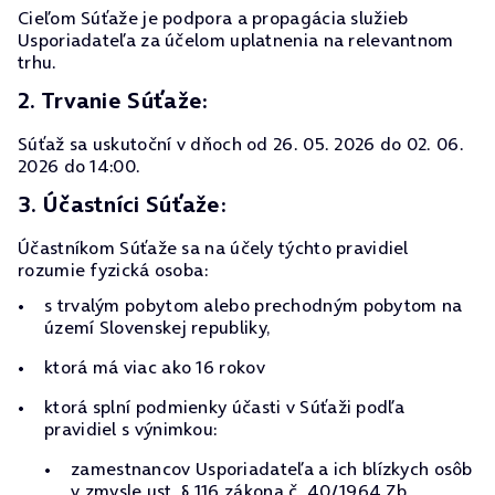
Cieľom Súťaže je podpora a propagácia služieb
Usporiadateľa za účelom uplatnenia na relevantnom
trhu.
2. Trvanie Súťaže:
Súťaž sa uskutoční v dňoch od 26. 05. 2026 do 02. 06.
2026 do 14:00.
3. Účastníci Súťaže:
Účastníkom Súťaže sa na účely týchto pravidiel
rozumie fyzická osoba:
s trvalým pobytom alebo prechodným pobytom na
území Slovenskej republiky,
ktorá má viac ako 16 rokov
ktorá splní podmienky účasti v Súťaži podľa
pravidiel s výnimkou:
zamestnancov Usporiadateľa a ich blízkych osôb
v zmysle ust. § 116 zákona č. 40/1964 Zb.