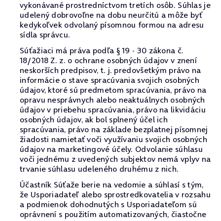
vykonávané prostredníctvom tretích osôb. Súhlas je
udelený dobrovoľne na dobu neurčitú a môže byť
kedykoľvek odvolaný písomnou formou na adresu
sídla správcu.
Súťažiaci má práva podľa § 19 - 30 zákona č.
18/2018 Z. z. o ochrane osobných údajov v znení
neskorších predpisov, t. j. predovšetkým právo na
informácie o stave spracúvania svojich osobných
údajov, ktoré sú predmetom spracúvania, právo na
opravu nesprávnych alebo neaktuálnych osobných
údajov v priebehu spracúvania, právo na likvidáciu
osobných údajov, ak bol splnený účel ich
spracúvania, právo na základe bezplatnej písomnej
žiadosti namietať voči využívaniu svojich osobných
údajov na marketingové účely. Odvolanie súhlasu
voči jednému z uvedených subjektov nemá vplyv na
trvanie súhlasu udeleného druhému z nich.
Účastník Súťaže berie na vedomie a súhlasí s tým,
že Usporiadateľ alebo sprostredkovatelia v rozsahu
a podmienok dohodnutých s Usporiadateľom sú
oprávnení s použitím automatizovaných, čiastočne