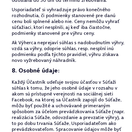
odoslaná do 30 dní od termínu žrebovania.
Usporiadateľ si vyhradzuje právo konečného
rozhodnutia, či podmienky stanovené pre danú
cenu boli splnené alebo nie. Ceny nemôžu vyhrať
súťažiaci, ktorí nesplnili, aj keď iba čiastočne,
podmienky stanovené pre výhru ceny.
Ak Výherca neprejaví súhlas s nadobudnutím výhry,
vzdá sa výhry, odoprie súhlas, resp. nesplní inú
podmienku podľa týchto pravidiel, výhru získava
novo vyžrebovaný náhradník.
8. Osobné údaje:
Každý Účastník udeľuje svojou účasťou v Súťaži
súhlas k tomu, že jeho osobné údaje v rozsahu v
akom sú prístupné verejnosti na sociálnej sieti
Facebook, na ktorej sa Účastník zapojil do Súťaže,
môžu byť použité a uchovávané primeraným
spôsobom za účelom prevádzkovania Súťaže (napr.
realizácia Súťaže, odovzdanie a prevzatie výhry), a
to po dobu trvania Súťaže, Usporiadateľom ako
prevádzkovateľom. Spracovanie údajov môže byť