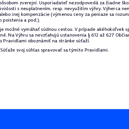
sobom zverejní. Usporiadateľ nezodpovedá za žiadne škody
vislosti s neuplatnením, resp. nevyužitím výhry. Výherca 
alebo inej kompenzácie (výmenou ceny za peniaze sa rozumi
 poistenia a pod.).
e je možné vymáhať súdnou cestou. V prípade akéhokoľvek s
né. Na Výhru sa nevzťahujú ustanovenia § 612 až 627 Občia
o Pravidlami oboznámiť na stránke súťaží.
Súťaže svoj súhlas spravovať sa týmito Pravidlami.