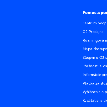
Pomoc a po
Centrum podp
O2 Predajne
Roamingová 
Mapa dostupno
Záujem o O2 s
Sťažnosti a vr
Informácie pr
Platba za slu
Vyhlásenie o p
Kvalitatívne u