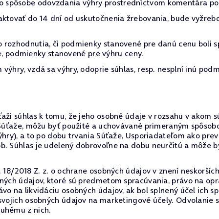
 spôsobe odovzdania výhry prostredníctvom komentára pod
aktovať do 14 dní od uskutočnenia žrebovania, bude vyžreb
 rozhodnutia, či podmienky stanovené pre danú cenu boli s
očne, podmienky stanovené pre výhru ceny.
výhry, vzdá sa výhry, odoprie súhlas, resp. nesplní inú podm
aži súhlas k tomu, že jeho osobné údaje v rozsahu v akom sú 
do Súťaže, môžu byť použité a uchovávané primeraným spôso
výhry), a to po dobu trvania Súťaže, Usporiadateľom ako p
ôb. Súhlas je udelený dobrovoľne na dobu neurčitú a môže
. 18/2018 Z. z. o ochrane osobných údajov v znení neskorších
bných údajov, ktoré sú predmetom spracúvania, právo na op
vo na likvidáciu osobných údajov, ak bol splnený účel ich s
 svojich osobných údajov na marketingové účely. Odvolanie
ruhému z nich.