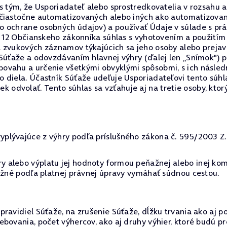
 s tým, že Usporiadateľ alebo sprostredkovatelia v rozsah
 čiastočne automatizovaných alebo iných ako automatizovan
o ochrane osobných údajov) a používať Údaje v súlade s p
§ 12 Občianskeho zákonníka súhlas s vyhotovením a použitím
a zvukových záznamov týkajúcich sa jeho osoby alebo preja
 Súťaže a odovzdávaním hlavnej výhry (ďalej len „Snímok") 
ovahu a určenie všetkými obvyklými spôsobmi, s ich násled
 diela. Účastník Súťaže udeľuje Usporiadateľovi tento súh
dvolať. Tento súhlas sa vzťahuje aj na tretie osoby, ktor
lývajúce z výhry podľa príslušného zákona č. 595/2003 Z.z.
 alebo výplatu jej hodnoty formou peňažnej alebo inej kom
možné podľa platnej právnej úpravy vymáhať súdnou cestou.
ravidiel Súťaže, na zrušenie Súťaže, dĺžku trvania ako aj p
ebovania, počet výhercov, ako aj druhy výhier, ktoré budú 