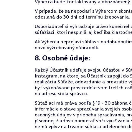
Výherca bude kontaktovaný a oboznámený o
V prípade, že sa nepodarí s Výhercom skont
odoslaná do 30 dní od termínu žrebovania.
Usporiadateľ si vyhradzuje právo konečného
súťažiaci, ktorí nesplnili, aj keď iba čiast
Ak Výherca neprejaví súhlas s nadobudnutím 
novo vyžrebovaný náhradník.
8. Osobné údaje:
Každý Účastník udeľuje svojou účasťou v Súť
Instagram, na ktorej sa Účastník zapojil 
realizácia Súťaže, odovzdanie a prevzatie 
byť vykonávané prostredníctvom tretích os
na adresu sídla správcu.
Súťažiaci má práva podľa § 19 - 30 zákona č
informácie o stave spracúvania svojich oso
osobných údajov v priebehu spracúvania, prá
písomnej žiadosti namietať voči využívaniu
nemá vplyv na trvanie súhlasu udeleného d