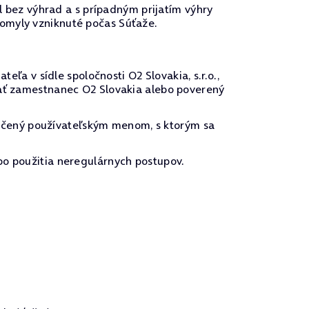
el bez výhrad a s prípadným prijatím výhry
 omyly vzniknuté počas Súťaže.
 v sídle spoločnosti O2 Slovakia, s.r.o.,
vať zamestnanec O2 Slovakia alebo poverený
ačený používateľským menom, s ktorým sa
bo použitia neregulárnych postupov.