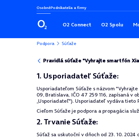
Osobné
Podnikatelia a firmy
O2 Connect
O2 Spolu
Mo
Podpora
Súťaže
Pravidlá súťaže "Vyhrajte smartfón Xi
1. Usporiadateľ Súťaže:
Usporiadateľom Súťaže s názvom "Vyhrajte Xia
09, Bratislava, IČO 47 259 116, zapísaná v o
„Usporiadateľ"). Usporiadateľ vydáva tieto P
Cieľom Súťaže je podpora a propagácia služ
2. Trvanie Súťaže:
Súťaž sa uskutoční v dňoch od 23. 10. 2024 