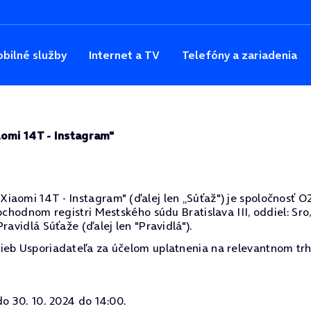
bilné služby
Internet a TV
Telefóny a zariadenia
aomi 14T - Instagram"
omi 14T - Instagram" (ďalej len „Súťaž") je spoločnosť O2 S
bchodnom registri Mestského súdu Bratislava III, oddiel: Sro,
ravidlá Súťaže (ďalej len "Pravidlá").
ieb Usporiadateľa za účelom uplatnenia na relevantnom trh
do 30. 10. 2024 do 14:00.