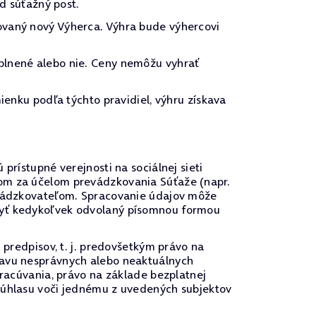
 súťažný post.
ovaný nový Výherca. Výhra bude výhercovi
plnené alebo nie. Ceny nemôžu vyhrať
ienku podľa týchto pravidiel, výhru získava
prístupné verejnosti na sociálnej sieti
bom za účelom prevádzkovania Súťaže (napr.
revádzkovateľom. Spracovanie údajov môže
 byť kedykoľvek odvolaný písomnou formou
 predpisov, t. j. predovšetkým právo na
ravu nesprávnych alebo neaktuálnych
pracúvania, právo na základe bezplatnej
 súhlasu voči jednému z uvedených subjektov