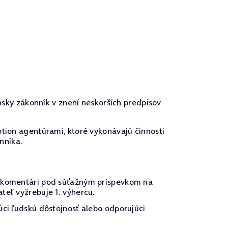
nsky zákonník v znení neskorších predpisov
tion agentúrami, ktoré vykonávajú činnosti
nníka.
 v komentári pod súťažným príspevkom na
teľ vyžrebuje 1. výhercu.
úci ľudskú dôstojnosť alebo odporujúci