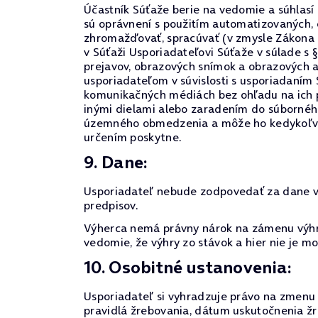
Účastník Súťaže berie na vedomie a súhlasí
sú oprávnení s použitím automatizovaných,
zhromažďovať, spracúvať (v zmysle Zákona 
v Súťaži Usporiadateľovi Súťaže v súlade s 
prejavov, obrazových snímok a obrazových 
usporiadateľom v súvislosti s usporiadaním
komunikačných médiách bez ohľadu na ich p
inými dielami alebo zaradením do súborného
územného obmedzenia a môže ho kedykoľvek o
určením poskytne.
9. Dane:
Usporiadateľ nebude zodpovedať za dane vyp
predpisov.
Výherca nemá právny nárok na zámenu výhry
vedomie, že výhry zo stávok a hier nie je 
10. Osobitné ustanovenia:
Usporiadateľ si vyhradzuje právo na zmenu p
pravidlá žrebovania, dátum uskutočnenia žr