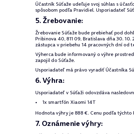
Účastník Súťaže udeľuje svoj súhlas s účasťo
spôsobom podľa Pravidiel. Usporiadateľ Sú
5. Žrebovanie:
Žrebovanie Súťaže bude prebiehať pod dohľa
Pribinova 40, 811 09, Bratislava dňa 30. 1
zástupca v priebehu 14 pracovných dní od t
Výherca bude informovaný o výhre prostre
zapojil do Súťaže.
Usporiadateľ má právo vyradiť Účastníka Sú
6. Výhra:
Usporiadateľ v Súťaži odovzdáva nasledovn
1x smartfón Xiaomi 14T
Hodnota výhry je 888 €. Cenu podľa týchto 
7. Oznámenie výhry: