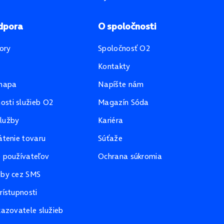
dpora
O spoločnosti
ory
Spoločnosť O2
Kontakty
mapa
Napíšte nám
sti služieb O2
Magazín Sóda
lužby
Kariéra
átenie tovaru
Súťaže
e používateľov
Ochrana súkromia
žby cez SMS
rístupnosti
kazovatele služieb