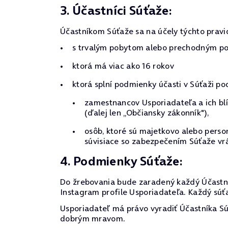
3. Účastníci Súťaže:
Účastníkom Súťaže sa na účely týchto pravi
s trvalým pobytom alebo prechodným pob
ktorá má viac ako 16 rokov
ktorá splní podmienky účasti v Súťaži po
zamestnancov Usporiadateľa a ich blí
(ďalej len „Občiansky zákonník"),
osôb, ktoré sú majetkovo alebo pers
súvisiace so zabezpečením Súťaže vrá
4. Podmienky Súťaže:
Do žrebovania bude zaradený každý Účastní
Instagram profile Usporiadateľa. Každý súťa
Usporiadateľ má právo vyradiť Účastníka Súť
dobrým mravom.