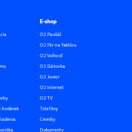
E-shop
ácia
O2 Paušál
u
O2 Fér na faktúru
O2 Voľnosť
amu
O2 Dátovka
O2 Junior
O2 Internet
reby
O2 TV
 hodiniek
Telefóny
riadenia
Cenníky
oistka
Dokumenty