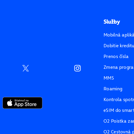
Služby
Mobilná aplik
Dobitie kredit
Prenos čísla
Zmena progr
MMS
Roaming
Kontrola spot
eSIM do smart
O2 Poistka za
O2 Cestovná p