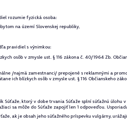
diel rozumie fyzická osoba:
ytom na území Slovenskej republiky,
dľa pravidiel s výnimkou:
zkych osôb v zmysle ust. § 116 zákona č. 40/1964 Zb. Občia
onálne /najmä zamestnanci/ prepojené s reklamnými a promo
tane ich blízkych osôb v zmysle ust. § 116 Občianskeho záko
k Súťaže, ktorý v dobe trvania Súťaže splní súťažnú úlohu
žiaci sa môže do Súťaže zapojiť len 1 odpoveďou. Usporiada
aže, ak je obsah jeho súťažného príspevku vulgárny, urážaj