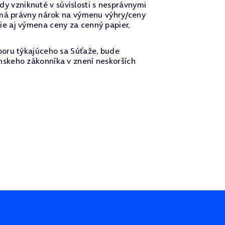
 vzniknuté v súvislosti s nesprávnymi
nemá právny nárok na výmenu výhry/ceny
e aj výmena ceny za cenný papier,
poru týkajúceho sa Súťaže, bude
nskeho zákonníka v znení neskorších