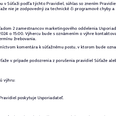
u v Súťaži podľa týchto Pravidiel, súhlas so znením Pravidi
ťaže nie je zodpovedný za technické či programové chyby a
dom 2 zamestnancov marketingového oddelenia Usporiadateľa
0. 2024 o 15:00. Výhercu bude s oznámením o výhre kontakto
ermínu žrebovania.
dníctvom komentára k súťažnému postu, v ktorom bude ozn
ťaže v prípade podozrenia z porušenia pravidiel Súťaže ale
ú výhru:
Pravidiel poskytuje Usporiadateľ.