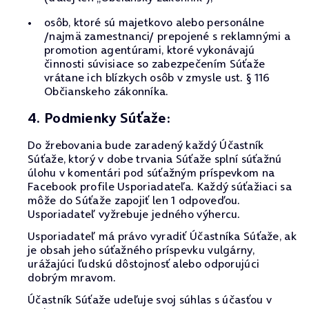
osôb, ktoré sú majetkovo alebo personálne
/najmä zamestnanci/ prepojené s reklamnými a
promotion agentúrami, ktoré vykonávajú
činnosti súvisiace so zabezpečením Súťaže
vrátane ich blízkych osôb v zmysle ust. § 116
Občianskeho zákonníka.
4. Podmienky Súťaže:
Do žrebovania bude zaradený každý Účastník
Súťaže, ktorý v dobe trvania Súťaže splní súťažnú
úlohu v komentári pod súťažným príspevkom na
Facebook profile Usporiadateľa. Každý súťažiaci sa
môže do Súťaže zapojiť len 1 odpoveďou.
Usporiadateľ vyžrebuje jedného výhercu.
Usporiadateľ má právo vyradiť Účastníka Súťaže, ak
je obsah jeho súťažného príspevku vulgárny,
urážajúci ľudskú dôstojnosť alebo odporujúci
dobrým mravom.
Účastník Súťaže udeľuje svoj súhlas s účasťou v