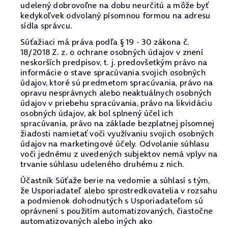
udelený dobrovoľne na dobu neurčitú a môže byť
kedykoľvek odvolaný písomnou formou na adresu
sídla správcu.
Súťažiaci má práva podľa § 19 - 30 zákona č.
18/2018 Z. z. o ochrane osobných údajov v znení
neskorších predpisov, t. j. predovšetkým právo na
informácie o stave spracúvania svojich osobných
údajov, ktoré sú predmetom spracúvania, právo na
opravu nesprávnych alebo neaktuálnych osobných
údajov v priebehu spracúvania, právo na likvidáciu
osobných údajov, ak bol splnený účel ich
spracúvania, právo na základe bezplatnej písomnej
žiadosti namietať voči využívaniu svojich osobných
údajov na marketingové účely. Odvolanie súhlasu
voči jednému z uvedených subjektov nemá vplyv na
trvanie súhlasu udeleného druhému z nich.
Účastník Súťaže berie na vedomie a súhlasí s tým,
že Usporiadateľ alebo sprostredkovatelia v rozsahu
a podmienok dohodnutých s Usporiadateľom sú
oprávnení s použitím automatizovaných, čiastočne
automatizovaných alebo iných ako