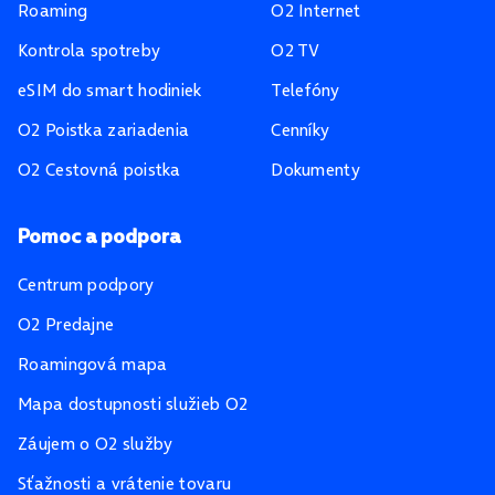
Roaming
O2 Internet
Kontrola spotreby
O2 TV
eSIM do smart hodiniek
Telefóny
O2 Poistka zariadenia
Cenníky
O2 Cestovná poistka
Dokumenty
Pomoc a podpora
Centrum podpory
O2 Predajne
Roamingová mapa
Mapa dostupnosti služieb O2
Záujem o O2 služby
Sťažnosti a vrátenie tovaru