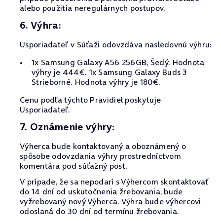
alebo použitia neregulárnych postupov.
6. Výhra:
Usporiadateľ v Súťaži odovzdáva nasledovnú výhru:
1x Samsung Galaxy A56 256GB, Šedý. Hodnota
výhry je 444€. 1x Samsung Galaxy Buds 3
Strieborné. Hodnota výhry je 180€.
Cenu podľa týchto Pravidiel poskytuje
Usporiadateľ.
7. Oznámenie výhry:
Výherca bude kontaktovaný a oboznámený o
spôsobe odovzdania výhry prostredníctvom
komentára pod súťažný post.
V prípade, že sa nepodarí s Výhercom skontaktovať
do 14 dní od uskutočnenia žrebovania, bude
vyžrebovaný nový Výherca. Výhra bude výhercovi
odoslaná do 30 dní od termínu žrebovania.