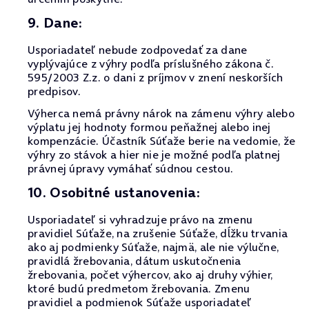
9. Dane:
Usporiadateľ nebude zodpovedať za dane
vyplývajúce z výhry podľa príslušného zákona č.
595/2003 Z.z. o dani z príjmov v znení neskorších
predpisov.
Výherca nemá právny nárok na zámenu výhry alebo
výplatu jej hodnoty formou peňažnej alebo inej
kompenzácie. Účastník Súťaže berie na vedomie, že
výhry zo stávok a hier nie je možné podľa platnej
právnej úpravy vymáhať súdnou cestou.
10. Osobitné ustanovenia:
Usporiadateľ si vyhradzuje právo na zmenu
pravidiel Súťaže, na zrušenie Súťaže, dĺžku trvania
ako aj podmienky Súťaže, najmä, ale nie výlučne,
pravidlá žrebovania, dátum uskutočnenia
žrebovania, počet výhercov, ako aj druhy výhier,
ktoré budú predmetom žrebovania. Zmenu
pravidiel a podmienok Súťaže usporiadateľ