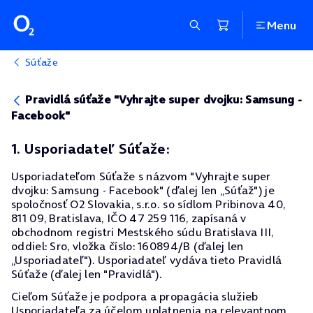
Menu
Súťaže
Pravidlá súťaže "Vyhrajte super dvojku: Samsung -
Facebook"
1. Usporiadateľ Súťaže:
Usporiadateľom Súťaže s názvom "Vyhrajte super
dvojku: Samsung - Facebook" (ďalej len „Súťaž") je
spoločnosť O2 Slovakia, s.r.o. so sídlom Pribinova 40,
811 09, Bratislava, IČO 47 259 116, zapísaná v
obchodnom registri Mestského súdu Bratislava III,
oddiel: Sro, vložka číslo: 160894/B (ďalej len
„Usporiadateľ"). Usporiadateľ vydáva tieto Pravidlá
Súťaže (ďalej len "Pravidlá").
Cieľom Súťaže je podpora a propagácia služieb
Usporiadateľa za účelom uplatnenia na relevantnom