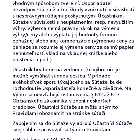
vhodným spôsobom zverejní. Usporiadateľ
nezodpovedá za žiadne škody vzniknuté v súvislosti
s nesprávnymi údajmi poskytnutými Účastníkmi
Súťaže v súvislosti s neuplatnením, resp. nevyužitím
výhry. Výherca nemá právny nárok na výmenu
výhry/ceny alebo výplatu jej hodnoty formou
peňažnej alebo inej kompenzácie (výmenou ceny za
peniaze sa rozumie aj výmena ceny za cenný papier,
nehnuteľnosť, vklad na vkladnej knižke alebo
poistenia a pod.).
Účastník hry berie na vedomie, že výhru nie je
možné vymáhať súdnou cestou. V prípade
akéhokoľvek sporu týkajúceho sa Súťaže, bude
rozhodnutie Usporiadateľa konečné a záväzné. Na
Výhru sa nevzťahujú ustanovenia § 612 až 627
Občianskeho zákonníka v znení neskorších
predpisov. Účastníci Súťaže sa môžu s týmito
Pravidlami oboznámiť na stránke súťaží.
Zapojením sa do Súťaže vyjadrujú Účastníci Súťaže
svoj súhlas spravovať sa týmito Pravidlami.
V Bratislave, 27. 08. 2025.