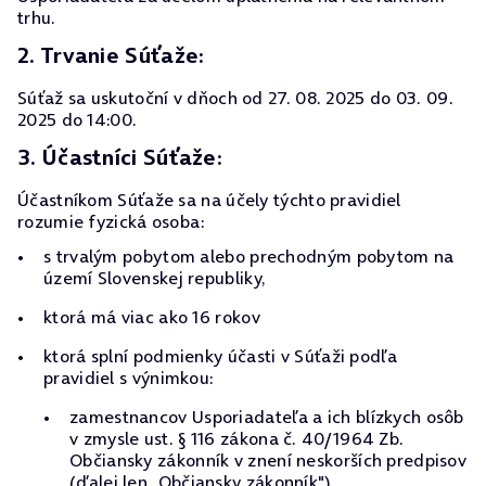
trhu.
2. Trvanie Súťaže:
Súťaž sa uskutoční v dňoch od 27. 08. 2025 do 03. 09.
2025 do 14:00.
3. Účastníci Súťaže:
Účastníkom Súťaže sa na účely týchto pravidiel
rozumie fyzická osoba:
s trvalým pobytom alebo prechodným pobytom na
území Slovenskej republiky,
ktorá má viac ako 16 rokov
ktorá splní podmienky účasti v Súťaži podľa
pravidiel s výnimkou:
zamestnancov Usporiadateľa a ich blízkych osôb
v zmysle ust. § 116 zákona č. 40/1964 Zb.
Občiansky zákonník v znení neskorších predpisov
(ďalej len „Občiansky zákonník"),