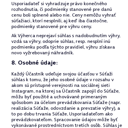
Usporiadateľ si vyhradzuje právo konečného
rozhodnutia, či podmienky stanovené pre danú
cenu boli splnené alebo nie. Ceny nemôžu vyhrať
súťažiaci, ktorí nesplnili, aj keď iba čiastočne,
podmienky stanovené pre výhru ceny.
Ak Výherca neprejaví súhlas s nadobudnutím výhry,
vzdá sa výhry, odoprie súhlas, resp. nesplní inú
podmienku podľa týchto pravidiel, výhru získava
novo vyžrebovaný náhradník.
8. Osobné údaje:
Každý Účastník udeľuje svojou účasťou v Súťaži
súhlas k tomu, že jeho osobné údaje v rozsahu v
akom sú prístupné verejnosti na sociálnej sieti
Instagram, na ktorej sa Účastník zapojil do Súťaže,
môžu byť použité a uchovávané primeraným
spôsobom za účelom prevádzkovania Súťaže (napr.
realizácia Súťaže, odovzdanie a prevzatie výhry), a
to po dobu trvania Súťaže, Usporiadateľom ako
prevádzkovateľom. Spracovanie údajov môže byť
vykonávané prostredníctvom tretích osôb. Súhlas je