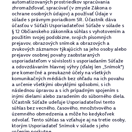
automatizovaných prostriedkov spracúvania
zhromažďovať, spracúvať (v zmysle Zákona o
ochrane osobných údajov) a používať Údaje v
súlade s právnym poriadkom SR. Účastník dáva
účasťou v Súťaži Usporiadateľovi Súťaže v súlade s
§ 12 Občianskeho zákonníka súhlas s vyhotovením a
použitím svojej podobizne, svojich písomných
prejavov, obrazových snímok a obrazových a
zvukových záznamov týkajúcich sa jeho osoby alebo
prejavov osobnej povahy zaobstaraných
usporiadateľom v súvislosti s usporiadaním Súťaže
a odovzdávaním hlavnej výhry (ďalej len „Snímok")
pre komerčné a preukazné účely na všetkých
komunikačných médiách bez ohľadu na ich povahu
a určenie všetkými obvyklými spôsobmi, s ich
následnou úpravou a s ich prípadným spojením s
inými dielami alebo zaradením do súborného diela.
Účastník Súťaže udeľuje Usporiadateľovi tento
súhlas bez vecného, časového, množstvového a
územného obmedzenia a môže ho kedykoľvek
odvolať. Tento súhlas sa vzťahuje aj na tretie osoby,
ktorým Usporiadateľ Snímok v súlade s jeho
určením poskytne.