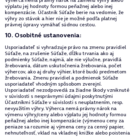
Výherca nemá právny nárok na zámenu výhry alebo
výplatu jej hodnoty formou peňažnej alebo inej
kompenzácie. Účastník Súťaže berie na vedomie, že
výhry zo stávok a hier nie je možné podľa platnej
právnej úpravy vymáhať súdnou cestou.
10. Osobitné ustanovenia:
Usporiadateľ si vyhradzuje právo na zmenu pravidiel
Súťaže, na zrušenie Súťaže, dĺžku trvania ako aj
podmienky Súťaže, najmä, ale nie výlučne, pravidlá
žrebovania, dátum uskutočnenia žrebovania, počet
výhercov, ako aj druhy výhier, ktoré budú predmetom
žrebovania. Zmenu pravidiel a podmienok Súťaže
usporiadateľ vhodným spôsobom zverejní.
Usporiadateľ nezodpovedá za žiadne škody vzniknuté
v súvislosti s nesprávnymi údajmi poskytnutými
Účastníkmi Súťaže v súvislosti s neuplatnením, resp.
nevyužitím výhry. Výherca nemá právny nárok na
výmenu výhry/ceny alebo výplatu jej hodnoty formou
peňažnej alebo inej kompenzácie (výmenou ceny za
peniaze sa rozumie aj výmena ceny za cenný papier,
nehnuteľnosť, vklad na vkladnej knižke alebo poistenia