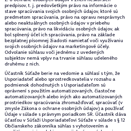
predpisov, t. j. predovšetkým právo na informácie o
stave spracúvania svojich osobných údajov, ktoré sú
predmetom spracúvania, právo na opravu nesprávnych
alebo neaktuálnych osobných údajov v priebehu
spracúvania, právo na likvidáciu osobných údajov, ak
bol splnený účel ich spracúvania, právo na základe
bezplatnej písomnej žiadosti namietať voči využívaniu
svojich osobných údajov na marketingové účely.
Odvolanie súhlasu voči jednému z uvedených
subjektov nemá vplyv na trvanie súhlasu udeleného
druhému z nich.
Účastník Súťaže berie na vedomie a súhlasí s tým, že
Usporiadateľ alebo sprostredkovatelia v rozsahu a
podmienok dohodnutých s Usporiadateľom sú
oprávnení s použitím automatizovaných, čiastočne
automatizovaných alebo iných ako automatizovaných
prostriedkov spracúvania zhromažďovať, spracúvať (v
zmysle Zákona o ochrane osobných údajov) a používať
Údaje v súlade s právnym poriadkom SR. Účastník dáva
účasťou v Súťaži Usporiadateľovi Súťaže v súlade s § 12
Občianskeho zákonníka súhlas s vyhotovením a