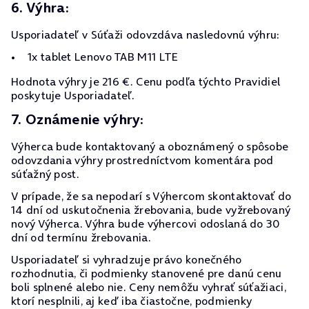
6. Výhra:
Usporiadateľ v Súťaži odovzdáva nasledovnú výhru:
1x tablet Lenovo TAB M11 LTE
Hodnota výhry je 216 €. Cenu podľa týchto Pravidiel
poskytuje Usporiadateľ.
7. Oznámenie výhry:
Výherca bude kontaktovaný a oboznámený o spôsobe
odovzdania výhry prostredníctvom komentára pod
súťažný post.
V prípade, že sa nepodarí s Výhercom skontaktovať do
14 dní od uskutočnenia žrebovania, bude vyžrebovaný
nový Výherca. Výhra bude výhercovi odoslaná do 30
dní od termínu žrebovania.
Usporiadateľ si vyhradzuje právo konečného
rozhodnutia, či podmienky stanovené pre danú cenu
boli splnené alebo nie. Ceny nemôžu vyhrať súťažiaci,
ktorí nesplnili, aj keď iba čiastočne, podmienky