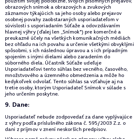
použitím svojej podobizne, svojich písomných prejavov,
obrazových snímok a obrazových a zvukových
záznamov týkajúcich sa jeho osoby alebo prejavov
osobnej povahy zaobstaraných usporiadateľom v
súvislosti s usporiadaním Súťaže a odovzdávaním
hlavnej výhry (ďalej len „Snímok") pre komerčné a
preukazné účely na všetkých komunikačných médiách
bez ohľadu na ich povahu a určenie všetkými obvyklými
spôsobmi, s ich následnou úpravou a s ich prípadným
spojením s inými dielami alebo zaradením do
súborného diela. Účastník Súťaže udeľuje
Usporiadateľovi tento súhlas bez vecného, časového,
množstvového a územného obmedzenia a môže ho
kedykoľvek odvolať. Tento súhlas sa vzťahuje aj na
tretie osoby, ktorým Usporiadateľ Snímok v súlade s
jeho určením poskytne.
9. Dane:
Usporiadateľ nebude zodpovedať za dane vyplývajúce
z výhry podľa príslušného zákona č. 595/2003 Z.z. o
dani z príjmov v znení neskorších predpisov.