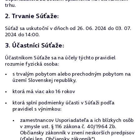
trhu.
2. Trvanie Súťaže:
Súťaž sa uskutoční v dňoch od 26. 06. 2024 do 03. 07.
2024 do 14:00.
3. Účastníci Súťaže:
Účastníkom Súťaže sa na účely týchto pravidiel
rozumie fyzická osoba:
s trvalým pobytom alebo prechodným pobytom na
území Slovenskej republiky,
ktorá má viac ako 16 rokov
ktorá splní podmienky účasti v Súťaži podľa
pravidiel s výnimkou:
zamestnancov Usporiadateľa a ich blízkych osôb
v zmysle ust. § 116 zákona č. 40/1964 Zb.
Občiansky zákonník v znení neskorších predpisov
(ďalej len „Občiansky zákonník"),