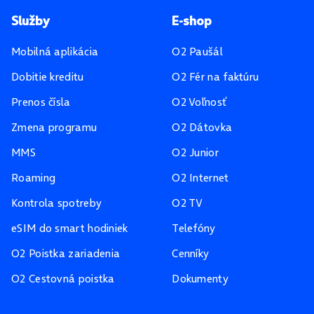
Pätička stránky
Služby
E-shop
Mobilná aplikácia
O2 Paušál
Dobitie kreditu
O2 Fér na faktúru
Prenos čísla
O2 Voľnosť
Zmena programu
O2 Dátovka
MMS
O2 Junior
Roaming
O2 Internet
Kontrola spotreby
O2 TV
eSIM do smart hodiniek
Telefóny
O2 Poistka zariadenia
Cenníky
O2 Cestovná poistka
Dokumenty