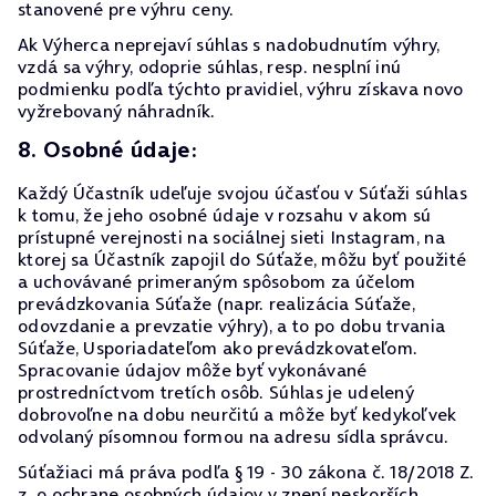
stanovené pre výhru ceny.
Ak Výherca neprejaví súhlas s nadobudnutím výhry,
vzdá sa výhry, odoprie súhlas, resp. nesplní inú
podmienku podľa týchto pravidiel, výhru získava novo
vyžrebovaný náhradník.
8. Osobné údaje:
Každý Účastník udeľuje svojou účasťou v Súťaži súhlas
k tomu, že jeho osobné údaje v rozsahu v akom sú
prístupné verejnosti na sociálnej sieti Instagram, na
ktorej sa Účastník zapojil do Súťaže, môžu byť použité
a uchovávané primeraným spôsobom za účelom
prevádzkovania Súťaže (napr. realizácia Súťaže,
odovzdanie a prevzatie výhry), a to po dobu trvania
Súťaže, Usporiadateľom ako prevádzkovateľom.
Spracovanie údajov môže byť vykonávané
prostredníctvom tretích osôb. Súhlas je udelený
dobrovoľne na dobu neurčitú a môže byť kedykoľvek
odvolaný písomnou formou na adresu sídla správcu.
Súťažiaci má práva podľa § 19 - 30 zákona č. 18/2018 Z.
z. o ochrane osobných údajov v znení neskorších