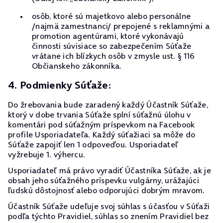
osôb, ktoré sú majetkovo alebo personálne
/najmä zamestnanci/ prepojené s reklamnými a
promotion agentúrami, ktoré vykonávajú
činnosti súvisiace so zabezpečením Súťaže
vrátane ich blízkych osôb v zmysle ust. § 116
Občianskeho zákonníka.
4. Podmienky Súťaže:
Do žrebovania bude zaradený každý Účastník Súťaže,
ktorý v dobe trvania Súťaže splní súťažnú úlohu v
komentári pod súťažným príspevkom na Facebook
profile Usporiadateľa. Každý súťažiaci sa môže do
Súťaže zapojiť len 1 odpoveďou. Usporiadateľ
vyžrebuje 1. výhercu.
Usporiadateľ má právo vyradiť Účastníka Súťaže, ak je
obsah jeho súťažného príspevku vulgárny, urážajúci
ľudskú dôstojnosť alebo odporujúci dobrým mravom.
Účastník Súťaže udeľuje svoj súhlas s účasťou v Súťaži
podľa týchto Pravidiel, súhlas so znením Pravidiel bez