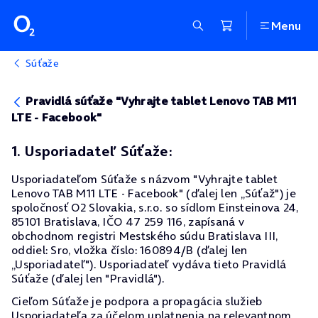
Menu
Súťaže
Pravidlá súťaže "Vyhrajte tablet Lenovo TAB M11
LTE - Facebook"
1. Usporiadateľ Súťaže:
Usporiadateľom Súťaže s názvom "Vyhrajte tablet
Lenovo TAB M11 LTE - Facebook" (ďalej len „Súťaž") je
spoločnosť O2 Slovakia, s.r.o. so sídlom Einsteinova 24,
85101 Bratislava, IČO 47 259 116, zapísaná v
obchodnom registri Mestského súdu Bratislava III,
oddiel: Sro, vložka číslo: 160894/B (ďalej len
„Usporiadateľ"). Usporiadateľ vydáva tieto Pravidlá
Súťaže (ďalej len "Pravidlá").
Cieľom Súťaže je podpora a propagácia služieb
Usporiadateľa za účelom uplatnenia na relevantnom