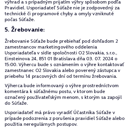
výhrad a s prípadným prijatím výhry spôsobom podľa
Pravidiel. Usporiadateľ Súťaže nie je zodpovedný za
technické či programové chyby a omyly vzniknuté
počas Súťaže.
5. Žrebovanie:
Žrebovanie Súťaže bude prebiehať pod dohľadom 2
zamestnancov marketingového oddelenia
Usporiadateľa v sídle spoločnosti O2 Slovakia, s.r.o.,
Einsteinova 24, 851 01 Bratislava dňa 03. 07. 2024 o
15:00. Výhercu bude s oznámením o výhre kontaktovať
zamestnanec O2 Slovakia alebo poverený zástupca v
priebehu 14 pracovných dní od termínu žrebovania.
Výherca bude informovaný o výhre prostredníctvom
komentára k súťažnému postu, v ktorom bude
označený používateľským menom, s ktorým sa zapojil
do Súťaže.
Usporiadateľ má právo vyradiť Účastníka Súťaže v
prípade podozrenia z porušenia pravidiel Súťaže alebo
použitia neregulárnych postupov.