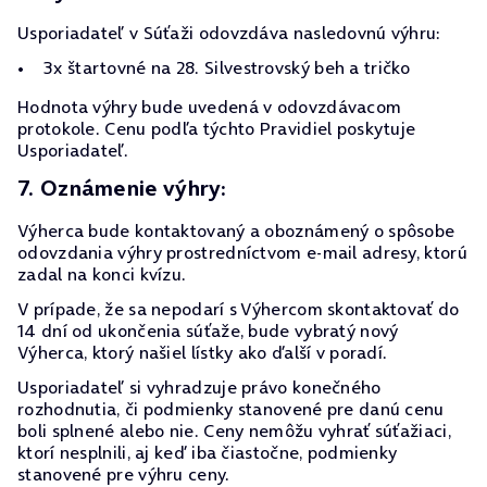
Usporiadateľ v Súťaži odovzdáva nasledovnú výhru:
3x štartovné na 28. Silvestrovský beh a tričko
Hodnota výhry bude uvedená v odovzdávacom
protokole. Cenu podľa týchto Pravidiel poskytuje
Usporiadateľ.
7. Oznámenie výhry:
Výherca bude kontaktovaný a oboznámený o spôsobe
odovzdania výhry prostredníctvom e-mail adresy, ktorú
zadal na konci kvízu.
V prípade, že sa nepodarí s Výhercom skontaktovať do
14 dní od ukončenia súťaže, bude vybratý nový
Výherca, ktorý našiel lístky ako ďalší v poradí.
Usporiadateľ si vyhradzuje právo konečného
rozhodnutia, či podmienky stanovené pre danú cenu
boli splnené alebo nie. Ceny nemôžu vyhrať súťažiaci,
ktorí nesplnili, aj keď iba čiastočne, podmienky
stanovené pre výhru ceny.