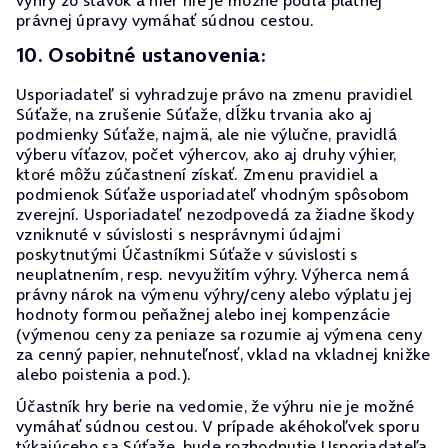
výhry zo stávok a hier nie je možné podľa platnej
právnej úpravy vymáhať súdnou cestou.
10. Osobitné ustanovenia:
Usporiadateľ si vyhradzuje právo na zmenu pravidiel
Súťaže, na zrušenie Súťaže, dĺžku trvania ako aj
podmienky Súťaže, najmä, ale nie výlučne, pravidlá
výberu víťazov, počet výhercov, ako aj druhy výhier,
ktoré môžu zúčastnení získať. Zmenu pravidiel a
podmienok Súťaže usporiadateľ vhodným spôsobom
zverejní. Usporiadateľ nezodpovedá za žiadne škody
vzniknuté v súvislosti s nesprávnymi údajmi
poskytnutými Účastníkmi Súťaže v súvislosti s
neuplatnením, resp. nevyužitím výhry. Výherca nemá
právny nárok na výmenu výhry/ceny alebo výplatu jej
hodnoty formou peňažnej alebo inej kompenzácie
(výmenou ceny za peniaze sa rozumie aj výmena ceny
za cenný papier, nehnuteľnosť, vklad na vkladnej knižke
alebo poistenia a pod.).
Účastník hry berie na vedomie, že výhru nie je možné
vymáhať súdnou cestou. V prípade akéhokoľvek sporu
týkajúceho sa Súťaže, bude rozhodnutie Usporiadateľa