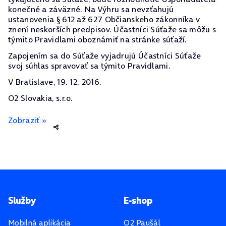
konečné a záväzné. Na Výhru sa nevzťahujú
ustanovenia § 612 až 627 Občianskeho zákonníka v
znení neskorších predpisov. Účastníci Súťaže sa môžu s
týmito Pravidlami oboznámiť na stránke súťaží.
Zapojením sa do Súťaže vyjadrujú Účastníci Súťaže
svoj súhlas spravovať sa týmito Pravidlami.
V Bratislave, 19. 12. 2016.
O2 Slovakia, s.r.o.
Zobraziť »
Pätička stránky
Služby
E-shop
Mobilná aplikácia
O2 Paušál