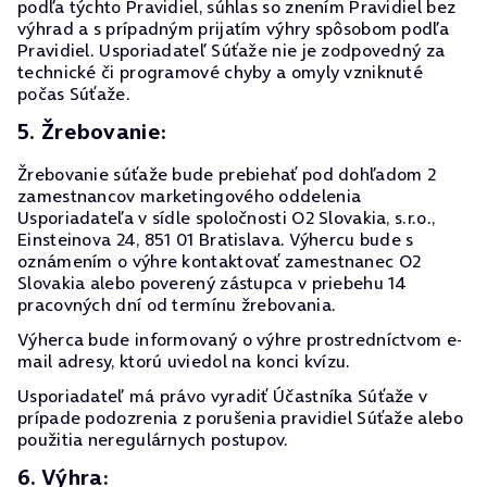
podľa týchto Pravidiel, súhlas so znením Pravidiel bez
výhrad a s prípadným prijatím výhry spôsobom podľa
Pravidiel. Usporiadateľ Súťaže nie je zodpovedný za
technické či programové chyby a omyly vzniknuté
počas Súťaže.
5. Žrebovanie:
Žrebovanie súťaže bude prebiehať pod dohľadom 2
zamestnancov marketingového oddelenia
Usporiadateľa v sídle spoločnosti O2 Slovakia, s.r.o.,
Einsteinova 24, 851 01 Bratislava. Výhercu bude s
oznámením o výhre kontaktovať zamestnanec O2
Slovakia alebo poverený zástupca v priebehu 14
pracovných dní od termínu žrebovania.
Výherca bude informovaný o výhre prostredníctvom e-
mail adresy, ktorú uviedol na konci kvízu.
Usporiadateľ má právo vyradiť Účastníka Súťaže v
prípade podozrenia z porušenia pravidiel Súťaže alebo
použitia neregulárnych postupov.
6. Výhra: