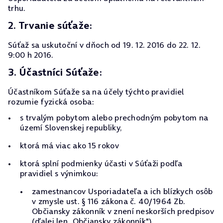
trhu.
2. Trvanie súťaže:
Súťaž sa uskutoční v dňoch od 19. 12. 2016 do 22. 12.
9:00 h 2016.
3. Účastníci Súťaže:
Účastníkom Súťaže sa na účely týchto pravidiel
rozumie fyzická osoba:
s trvalým pobytom alebo prechodným pobytom na
území Slovenskej republiky,
ktorá má viac ako 15 rokov
ktorá splní podmienky účasti v Súťaži podľa
pravidiel s výnimkou:
zamestnancov Usporiadateľa a ich blízkych osôb
v zmysle ust. § 116 zákona č. 40/1964 Zb.
Občiansky zákonník v znení neskorších predpisov
(ďalej len „Občiansky zákonník"),