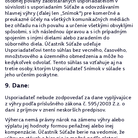
osobnej povahy zaobstaraných usporiadateľom v
súvislosti s usporiadaním Súťaže a odovzdávaním
hlavnej výhry (ďalej len „Snímok") pre komerčné a
preukazné účely na všetkých komunikačných médiách
bez ohľadu na ich povahu a určenie všetkými obvyklými
spôsobmi, s ich následnou úpravou a s ich prípadným
spojením s inými dielami alebo zaradením do
súborného diela. Účastník Súťaže udeľuje
Usporiadateľovi tento súhlas bez vecného, časového,
množstvového a územného obmedzenia a môže ho
kedykoľvek odvolať. Tento súhlas sa vzťahuje aj na
tretie osoby, ktorým Usporiadateľ Snímok v súlade s
jeho určením poskytne.
9. Dane:
Usporiadateľ nebude zodpovedať za dane vyplývajúce
z výhry podľa príslušného zákona č. 595/2003 Z.z. o
dani z príjmov v znení neskorších predpisov.
Výherca nemá právny nárok na zámenu výhry alebo
výplatu jej hodnoty formou peňažnej alebo inej
kompenzácie. Účastník Súťaže berie na vedomie, že