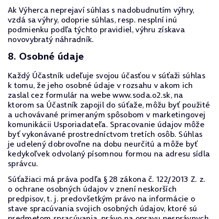
Ak Výherca neprejaví súhlas s nadobudnutím výhry,
vzdá sa výhry, odoprie súhlas, resp. nesplní inú
podmienku podľa týchto pravidiel, výhru získava
novovybratý náhradník.
8. Osobné údaje
Každý Účastník udeľuje svojou účasťou v súťaži súhlas
k tomu, že jeho osobné údaje v rozsahu v akom ich
zaslal cez formulár na webe www.soda.o2.sk, na
ktorom sa Účastník zapojil do súťaže, môžu byť použité
a uchovávané primeraným spôsobom v marketingovej
komunikácii Usporiadateľa. Spracovanie údajov môže
byť vykonávané prostredníctvom tretích osôb. Súhlas
je udelený dobrovoľne na dobu neurčitú a môže byť
kedykoľvek odvolaný písomnou formou na adresu sídla
správcu.
Súťažiaci má práva podľa § 28 zákona č. 122/2013 Z. z.
o ochrane osobných údajov v znení neskorších
predpisov, t. j. predovšetkým právo na informácie o
stave spracúvania svojich osobných údajov, ktoré sú
predmetom spracúvania, právo na opravu nesprávnych