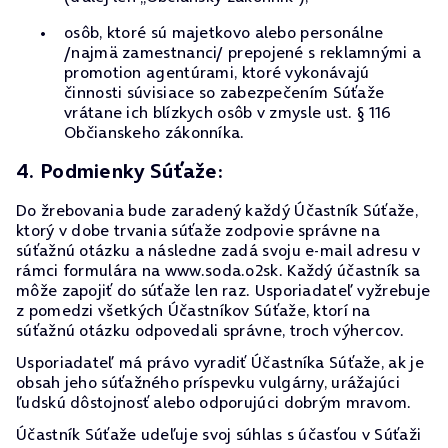
osôb, ktoré sú majetkovo alebo personálne
/najmä zamestnanci/ prepojené s reklamnými a
promotion agentúrami, ktoré vykonávajú
činnosti súvisiace so zabezpečením Súťaže
vrátane ich blízkych osôb v zmysle ust. § 116
Občianskeho zákonníka.
4. Podmienky Súťaže:
Do žrebovania bude zaradený každý Účastník Súťaže,
ktorý v dobe trvania súťaže zodpovie správne na
súťažnú otázku a následne zadá svoju e-mail adresu v
rámci formulára na www.soda.o2sk. Každý účastník sa
môže zapojiť do súťaže len raz. Usporiadateľ vyžrebuje
z pomedzi všetkých Účastníkov Súťaže, ktorí na
súťažnú otázku odpovedali správne, troch výhercov.
Usporiadateľ má právo vyradiť Účastníka Súťaže, ak je
obsah jeho súťažného príspevku vulgárny, urážajúci
ľudskú dôstojnosť alebo odporujúci dobrým mravom.
Účastník Súťaže udeľuje svoj súhlas s účasťou v Súťaži