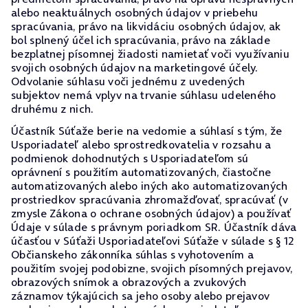
alebo neaktuálnych osobných údajov v priebehu
spracúvania, právo na likvidáciu osobných údajov, ak
bol splnený účel ich spracúvania, právo na základe
bezplatnej písomnej žiadosti namietať voči využívaniu
svojich osobných údajov na marketingové účely.
Odvolanie súhlasu voči jednému z uvedených
subjektov nemá vplyv na trvanie súhlasu udeleného
druhému z nich.
Účastník Súťaže berie na vedomie a súhlasí s tým, že
Usporiadateľ alebo sprostredkovatelia v rozsahu a
podmienok dohodnutých s Usporiadateľom sú
oprávnení s použitím automatizovaných, čiastočne
automatizovaných alebo iných ako automatizovaných
prostriedkov spracúvania zhromažďovať, spracúvať (v
zmysle Zákona o ochrane osobných údajov) a používať
Údaje v súlade s právnym poriadkom SR. Účastník dáva
účasťou v Súťaži Usporiadateľovi Súťaže v súlade s § 12
Občianskeho zákonníka súhlas s vyhotovením a
použitím svojej podobizne, svojich písomných prejavov,
obrazových snímok a obrazových a zvukových
záznamov týkajúcich sa jeho osoby alebo prejavov