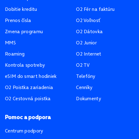
Dobitie kreditu
O2 Fér na faktúru
Prenos čísla
O2 Voľnosť
Zmena programu
O2 Dátovka
MMS
O2 Junior
Roaming
O2 Internet
Kontrola spotreby
O2 TV
eSIM do smart hodiniek
Telefóny
O2 Poistka zariadenia
Cenníky
O2 Cestovná poistka
Dokumenty
Pomoc a podpora
Centrum podpory