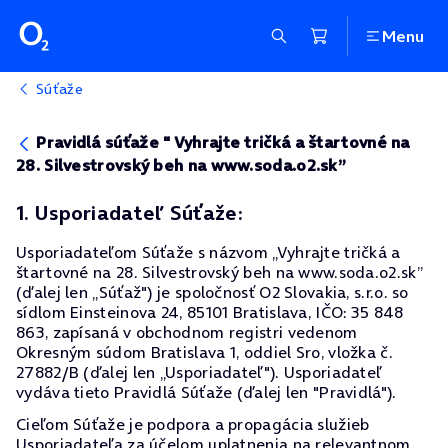
Menu
Súťaže
Pravidlá súťaže " Vyhrajte tričká a štartovné na
28. Silvestrovský beh na www.soda.o2.sk”
1. Usporiadateľ Súťaže:
Usporiadateľom Súťaže s názvom „Vyhrajte tričká a
štartovné na 28. Silvestrovský beh na www.soda.o2.sk”
(ďalej len „Súťaž") je spoločnosť O2 Slovakia, s.r.o. so
sídlom Einsteinova 24, 85101 Bratislava, IČO: 35 848
863, zapísaná v obchodnom registri vedenom
Okresným súdom Bratislava 1, oddiel Sro, vložka č.
27882/B (ďalej len „Usporiadateľ"). Usporiadateľ
vydáva tieto Pravidlá Súťaže (ďalej len "Pravidlá").
Cieľom Súťaže je podpora a propagácia služieb
Usporiadateľa za účelom uplatnenia na relevantnom