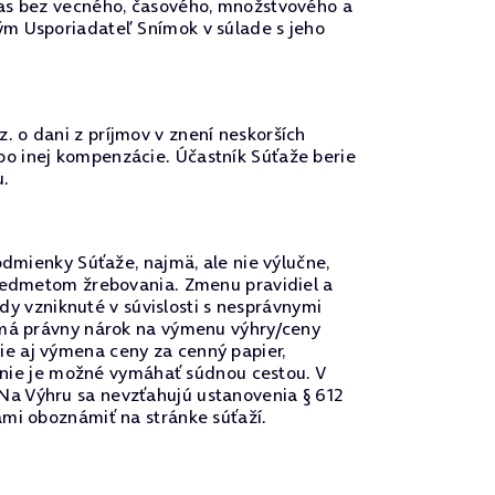
las bez vecného, časového, množstvového a
ým Usporiadateľ Snímok v súlade s jeho
 o dani z príjmov v znení neskorších
o inej kompenzácie. Účastník Súťaže berie
u.
odmienky Súťaže, najmä, ale nie výlučne,
predmetom žrebovania. Zmenu pravidiel a
 vzniknuté v súvislosti s nesprávnymi
nemá právny nárok na výmenu výhry/ceny
e aj výmena ceny za cenný papier,
u nie je možné vymáhať súdnou cestou. V
Na Výhru sa nevzťahujú ustanovenia § 612
ami oboznámiť na stránke súťaží.