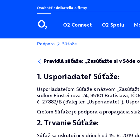
Osobné
Podnikatelia a firmy
O2 Connect
O2 Spolu
Mo
Podpora
Súťaže
Pravidlá súťaže: „Zasúťažte si v Sóde o
1. Usporiadateľ Súťaže:
Usporiadateľom Súťaže s názvom „Zasúťažte si
sídlom Einsteinova 24, 85101 Bratislava, I
č. 27882/B (ďalej len „Usporiadateľ“). Uspor
Cieľom Súťaže je podpora a propagácia služ
2. Trvanie Súťaže:
Súťaž sa uskutoční v dňoch od 15. 8. 2019 do