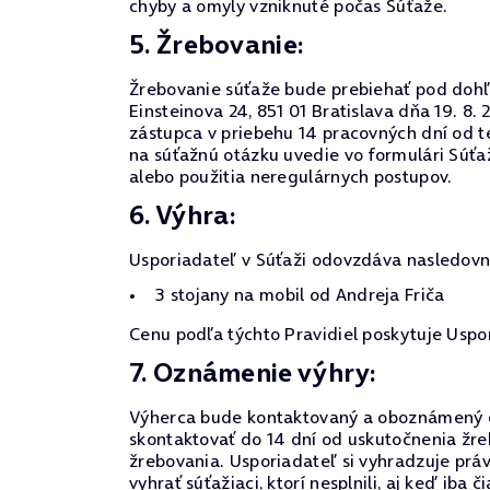
chyby a omyly vzniknuté počas Súťaže.
5. Žrebovanie:
Žrebovanie súťaže bude prebiehať pod dohľa
Einsteinova 24, 851 01 Bratislava dňa 19. 
zástupca v priebehu 14 pracovných dní od t
na súťažnú otázku uvedie vo formulári Súťa
alebo použitia neregulárnych postupov.
6. Výhra:
Usporiadateľ v Súťaži odovzdáva nasledovn
3 stojany na mobil od Andreja Friča
Cenu podľa týchto Pravidiel poskytuje Uspo
7. Oznámenie výhry:
Výherca bude kontaktovaný a oboznámený o 
skontaktovať do 14 dní od uskutočnenia žr
žrebovania. Usporiadateľ si vyhradzuje prá
vyhrať súťažiaci, ktorí nesplnili, aj keď ib