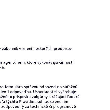
y zákonník v znení neskorších predpisov
n agentúrami, ktoré vykonávajú činnosti
ka.
ého formulára správnu odpoveď na súťažnú
iť len 1 odpoveďou. Usporiadateľ vyžrebuje
ažného príspevku vulgárny, urážajúci ľudskú
ľa týchto Pravidiel, súhlas so znením
je zodpovedný za technické či programové