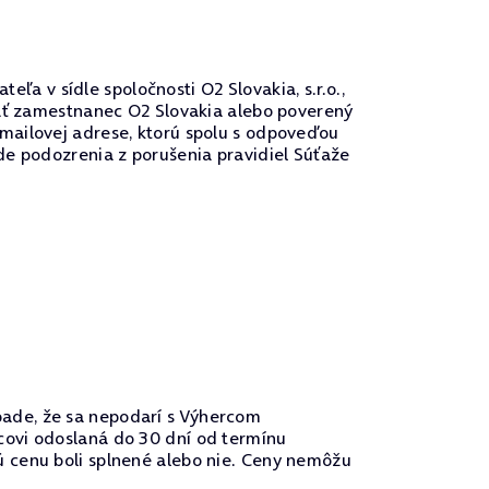
 v sídle spoločnosti O2 Slovakia, s.r.o.,
vať zamestnanec O2 Slovakia alebo poverený
mailovej adrese, ktorú spolu s odpoveďou
de podozrenia z porušenia pravidiel Súťaže
ade, že sa nepodarí s Výhercom
covi odoslaná do 30 dní od termínu
 cenu boli splnené alebo nie. Ceny nemôžu