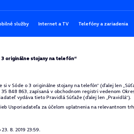
bilné služby
Internet a TV
Telefóny a zariadenia
 3 originálne stojany na telefón“
 v Sóde o 3 originálne stojany na telefón“ (ďalej len „Súťaž“
ČO: 35 848 863, zapísaná v obchodnom registri vedenom Okres
iadateľ vydáva tieto Pravidlá Súťaže (ďalej len „Pravidlá“).
ieb Usporiadateľa za účelom uplatnenia na relevantnom trh
 23. 8. 2019 23:59.