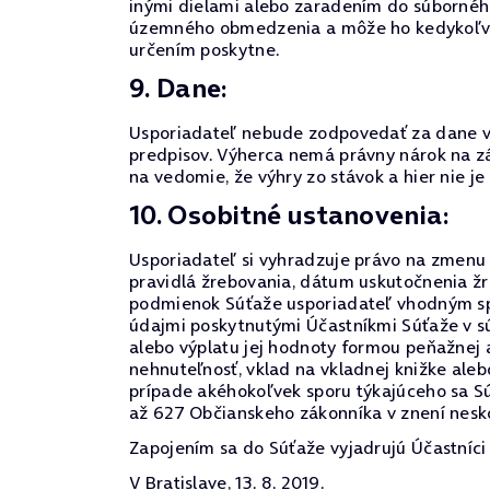
inými dielami alebo zaradením do súborného
územného obmedzenia a môže ho kedykoľvek o
určením poskytne.
9. Dane:
Usporiadateľ nebude zodpovedať za dane vyp
predpisov. Výherca nemá právny nárok na zá
na vedomie, že výhry zo stávok a hier nie 
10. Osobitné ustanovenia:
Usporiadateľ si vyhradzuje právo na zmenu p
pravidlá žrebovania, dátum uskutočnenia žr
podmienok Súťaže usporiadateľ vhodným spô
údajmi poskytnutými Účastníkmi Súťaže v sú
alebo výplatu jej hodnoty formou peňažnej 
nehnuteľnosť, vklad na vkladnej knižke aleb
prípade akéhokoľvek sporu týkajúceho sa S
až 627 Občianskeho zákonníka v znení nesko
Zapojením sa do Súťaže vyjadrujú Účastníci 
V Bratislave, 13. 8. 2019.