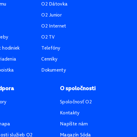
amu
O2 Dátovka
O2 Junior
O2 Internet
reby
O2 TV
 hodiniek
Telefóny
riadenia
Cenníky
oistka
Dokumenty
dpora
O spoločnosti
ory
Spoločnosť O2
Kontakty
mapa
Napíšte nám
sti služieb O2
Magazín Sóda