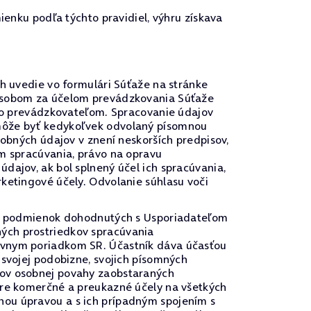
ienku podľa týchto pravidiel, výhru získava
ch uvedie vo formulári Súťaže na stránke
pôsobom za účelom prevádzkovania Súťaže
ako prevádzkovateľom. Spracovanie údajov
 môže byť kedykoľvek odvolaný písomnou
sobných údajov v znení neskorších predpisov,
om spracúvania, právo na opravu
dajov, ak bol splnený účel ich spracúvania,
ketingové účely. Odvolanie súhlasu voči
u a podmienok dohodnutých s Usporiadateľom
ých prostriedkov spracúvania
rávnym poriadkom SR. Účastník dáva účasťou
 svojej podobizne, svojich písomných
vov osobnej povahy zaobstaraných
pre komerčné a preukazné účely na všetkých
nou úpravou a s ich prípadným spojením s