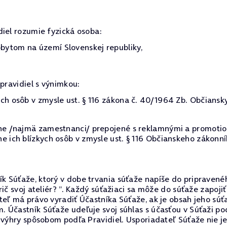
diel rozumie fyzická osoba:
ytom na území Slovenskej republiky,
pravidiel s výnimkou:
ch osôb v zmysle ust. § 116 zákona č. 40/1964 Zb. Občiansk
lne /najmä zamestnanci/ prepojené s reklamnými a promotio
e ich blízkych osôb v zmysle ust. § 116 Občianskeho zákonní
k Súťaže, ktorý v dobe trvania súťaže napíše do pripraven
rič svoj ateliér? ”. Každý súťažiaci sa môže do súťaže zapoj
eľ má právo vyradiť Účastníka Súťaže, ak je obsah jeho súť
Účastník Súťaže udeľuje svoj súhlas s účasťou v Súťaži pod
m výhry spôsobom podľa Pravidiel. Usporiadateľ Súťaže nie 