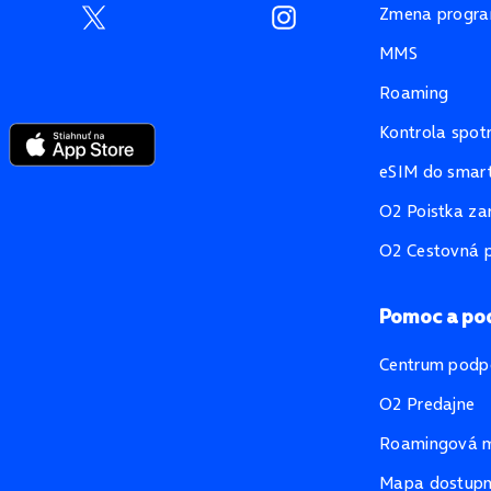
Zmena progr
MMS
Roaming
Kontrola spot
eSIM do smart
O2 Poistka za
O2 Cestovná p
Pomoc a po
Centrum podp
O2 Predajne
Roamingová 
Mapa dostupno