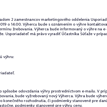
dom 2 zamestnancov marketingového oddelenia Usporiadateľa
8. 2019 o 14:00. Výhercu bude s oznámením o výhre kontakto
ermínu žrebovania. Výherca bude informovaný o výhre na e-
že. Usporiadateľ má právo vyradiť Účastníka Súťaže v prípa
ú výhru:
riadateľ.
spôsobe odovzdania výhry prostredníctvom e-mailu. V príp
ebovania, bude vyžrebovaný nový Výherca. Výhra bude výher
vo konečného rozhodnutia, či podmienky stanovené pre danú
a čiastočne, podmienky stanovené pre výhru ceny.