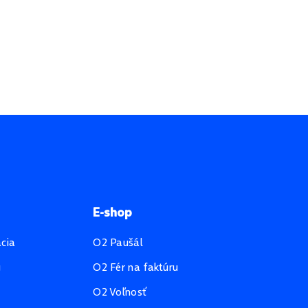
E-shop
ácia
O2 Paušál
u
O2 Fér na faktúru
O2 Voľnosť