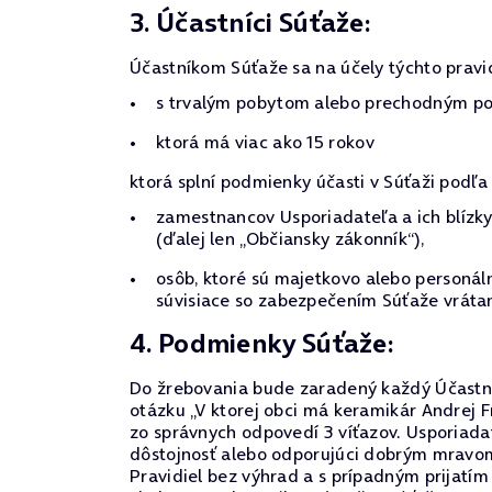
3. Účastníci Súťaže:
Účastníkom Súťaže sa na účely týchto pravi
s trvalým pobytom alebo prechodným pob
ktorá má viac ako 15 rokov
ktorá splní podmienky účasti v Súťaži podľa 
zamestnancov Usporiadateľa a ich blízky
(ďalej len „Občiansky zákonník“),
osôb, ktoré sú majetkovo alebo personá
súvisiace so zabezpečením Súťaže vrátan
4. Podmienky Súťaže:
Do žrebovania bude zaradený každý Účastní
otázku „V ktorej obci má keramikár Andrej F
zo správnych odpovedí 3 víťazov. Usporiadat
dôstojnosť alebo odporujúci dobrým mravom. 
Pravidiel bez výhrad a s prípadným prijatí