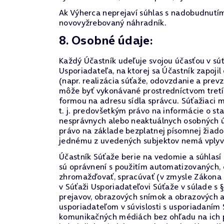
Ak Výherca neprejaví súhlas s nadobudnutím 
novovyžrebovaný náhradník.
8. Osobné údaje:
Každý Účastník udeľuje svojou účasťou v súť
Usporiadateľa, na ktorej sa Účastník zapo
(napr. realizácia súťaže, odovzdanie a pre
môže byť vykonávané prostredníctvom tretí
formou na adresu sídla správcu. Súťažiaci m
t. j. predovšetkým právo na informácie o s
nesprávnych alebo neaktuálnych osobných úda
právo na základe bezplatnej písomnej žiado
jednému z uvedených subjektov nemá vplyv 
Účastník Súťaže berie na vedomie a súhlasí
sú oprávnení s použitím automatizovaných,
zhromažďovať, spracúvať (v zmysle Zákona 
v Súťaži Usporiadateľovi Súťaže v súlade s 
prejavov, obrazových snímok a obrazových 
usporiadateľom v súvislosti s usporiadaním
komunikačných médiách bez ohľadu na ich p