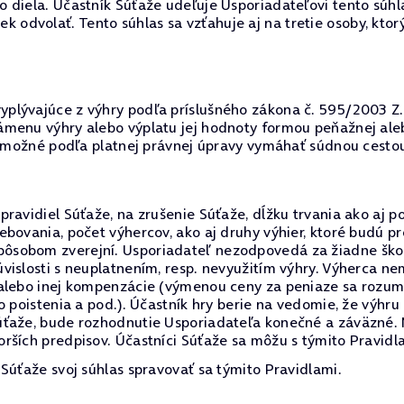
 diela. Účastník Súťaže udeľuje Usporiadateľovi tento súh
dvolať. Tento súhlas sa vzťahuje aj na tretie osoby, ktor
lývajúce z výhry podľa príslušného zákona č. 595/2003 Z.z.
menu výhry alebo výplatu jej hodnoty formou peňažnej aleb
je možné podľa platnej právnej úpravy vymáhať súdnou cesto
ravidiel Súťaže, na zrušenie Súťaže, dĺžku trvania ako aj p
ebovania, počet výhercov, ako aj druhy výhier, ktoré budú 
sobom zverejní. Usporiadateľ nezodpovedá za žiadne škody
vislosti s neuplatnením, resp. nevyužitím výhry. Výherca 
alebo inej kompenzácie (výmenou ceny za peniaze sa rozumi
o poistenia a pod.). Účastník hry berie na vedomie, že výhr
úťaže, bude rozhodnutie Usporiadateľa konečné a záväzné. 
rších predpisov. Účastníci Súťaže sa môžu s týmito Pravidl
Súťaže svoj súhlas spravovať sa týmito Pravidlami.