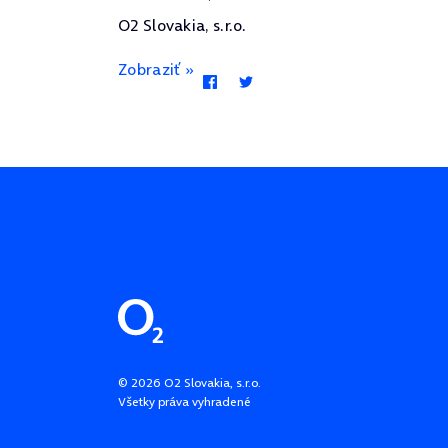
O2 Slovakia, s.r.o.
Zobraziť »
Pätička stránky
©
2026
O2 Slovakia, s.r.o.
Všetky práva vyhradené