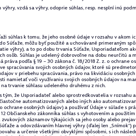
výhry, vzdá sa výhry, odoprie súhlas, resp. nesplní inú podm
aži súhlas k tomu, že jeho osobné údaje v rozsahu v akom i
jil do Súťaže, môžu byť použité a uchovávané primeraným s
vzatie výhry), a to po dobu trvania Súťaže, Usporiadateľom 
ch osôb. Súhlas je udelený dobrovoľne na dobu neurčitú a
á práva podľa § 19 – 30 zákona č. 18/2018 Z. z. o ochrane o
tave spracúvania svojich osobných údajov, ktoré sú predmet
jov v priebehu spracúvania, právo na likvidáciu osobných ú
sti namietať voči využívaniu svojich osobných údajov na mar
na trvanie súhlasu udeleného druhému z nich.
 s tým, že Usporiadateľ alebo sprostredkovatelia v rozsah
 čiastočne automatizovaných alebo iných ako automatizovan
o ochrane osobných údajov) a používať Údaje v súlade s p
§ 12 Občianskeho zákonníka súhlas s vyhotovením a použitím
a zvukových záznamov týkajúcich sa jeho osoby alebo preja
 Súťaže a odovzdávaním hlavnej výhry (ďalej len „Snímok“) 
ovahu a určenie všetkými obvyklými spôsobmi, s ich násled