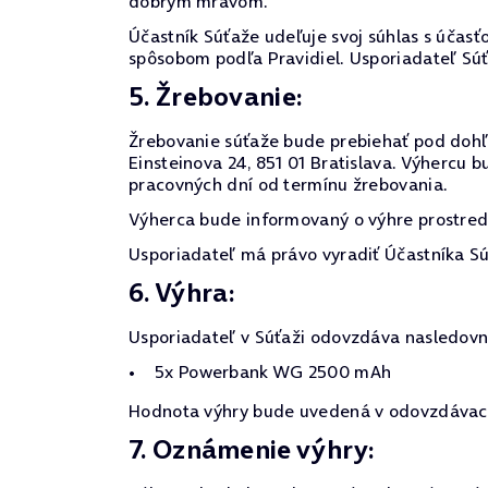
dobrým mravom.
Účastník Súťaže udeľuje svoj súhlas s účasťo
spôsobom podľa Pravidiel. Usporiadateľ Sú
5. Žrebovanie:
Žrebovanie súťaže bude prebiehať pod dohľa
Einsteinova 24, 851 01 Bratislava. Výhercu
pracovných dní od termínu žrebovania.
Výherca bude informovaný o výhre prostredn
Usporiadateľ má právo vyradiť Účastníka Sú
6. Výhra:
Usporiadateľ v Súťaži odovzdáva nasledovn
5x Powerbank WG 2500 mAh
Hodnota výhry bude uvedená v odovzdávacom
7. Oznámenie výhry: