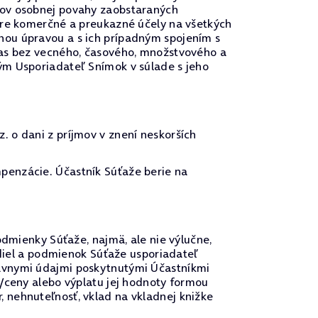
vov osobnej povahy zaobstaraných
pre komerčné a preukazné účely na všetkých
nou úpravou a s ich prípadným spojením s
las bez vecného, časového, množstvového a
ým Usporiadateľ Snímok v súlade s jeho
 o dani z príjmov v znení neskorších
penzácie. Účastník Súťaže berie na
odmienky Súťaže, najmä, ale nie výlučne,
idiel a podmienok Súťaže usporiadateľ
rávnymi údajmi poskytnutými Účastníkmi
y/ceny alebo výplatu jej hodnoty formou
 nehnuteľnosť, vklad na vkladnej knižke