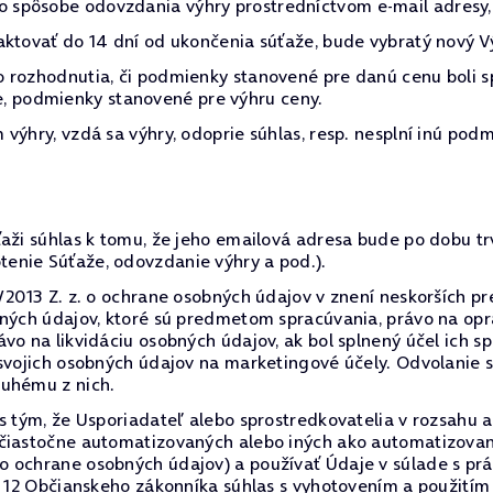
spôsobe odovzdania výhry prostredníctvom e-mail adresy, k
ktovať do 14 dní od ukončenia súťaže, bude vybratý nový Výhe
 rozhodnutia, či podmienky stanovené pre danú cenu boli s
očne, podmienky stanovené pre výhru ceny.
výhry, vzdá sa výhry, odoprie súhlas, resp. nesplní inú podm
ťaži súhlas k tomu, že jeho emailová adresa bude po dobu 
enie Súťaže, odovzdanie výhry a pod.).
/2013 Z. z. o ochrane osobných údajov v znení neskorších pr
bných údajov, ktoré sú predmetom spracúvania, právo na op
vo na likvidáciu osobných údajov, ak bol splnený účel ich s
 svojich osobných údajov na marketingové účely. Odvolanie
ruhému z nich.
 s tým, že Usporiadateľ alebo sprostredkovatelia v rozsah
 čiastočne automatizovaných alebo iných ako automatizovan
o ochrane osobných údajov) a používať Údaje v súlade s p
§ 12 Občianskeho zákonníka súhlas s vyhotovením a použitím