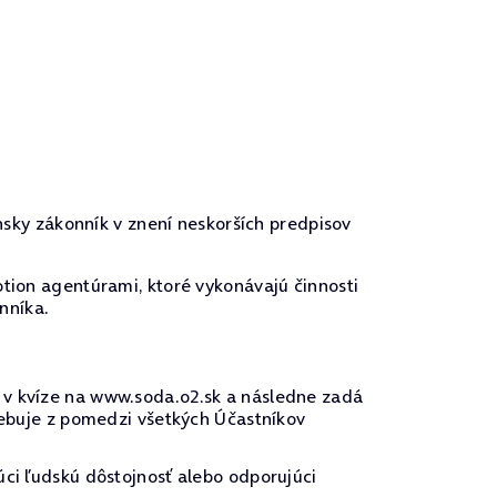
nsky zákonník v znení neskorších predpisov
tion agentúrami, ktoré vykonávajú činnosti
nníka.
 v kvíze na www.soda.o2.sk a následne zadá
žrebuje z pomedzi všetkých Účastníkov
úci ľudskú dôstojnosť alebo odporujúci