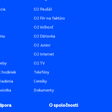
ácia
O2 Paušál
u
O2 Fér na faktúru
O2 Voľnosť
amu
O2 Dátovka
O2 Junior
O2 Internet
reby
O2 TV
 hodiniek
Telefóny
riadenia
Cenníky
oistka
Dokumenty
dpora
O spoločnosti