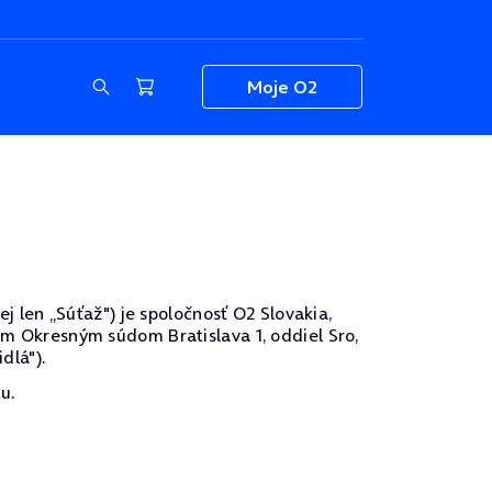
Moje O2
len „Súťaž") je spoločnosť O2 Slovakia,
nom Okresným súdom Bratislava 1, oddiel Sro,
dlá").
u.