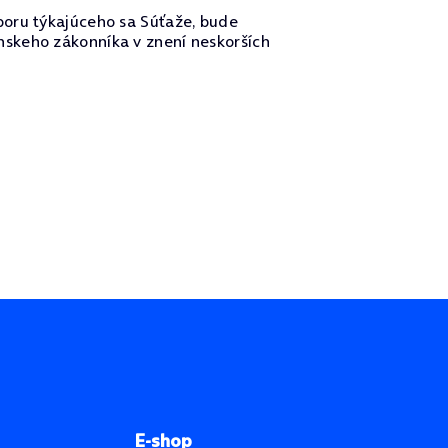
poru týkajúceho sa Súťaže, bude
nskeho zákonníka v znení neskorších
E-shop