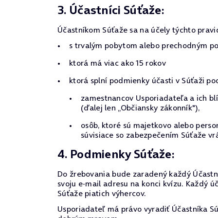
3. Účastníci Súťaže:
Účastníkom Súťaže sa na účely týchto pravi
s trvalým pobytom alebo prechodným pob
ktorá má viac ako 15 rokov
ktorá splní podmienky účasti v Súťaži po
zamestnancov Usporiadateľa a ich blí
(ďalej len „Občiansky zákonník"),
osôb, ktoré sú majetkovo alebo pers
súvisiace so zabezpečením Súťaže vrá
4. Podmienky Súťaže:
Do žrebovania bude zaradený každý Účastník
svoju e-mail adresu na konci kvízu. Každý ú
Súťaže piatich výhercov.
Usporiadateľ má právo vyradiť Účastníka Súť