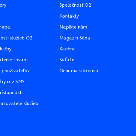
ory
Spoločnosť O2
Kontakty
mapa
Napíšte nám
sti služieb O2
Magazín Sóda
lužby
Kariéra
átenie tovaru
Súťaže
e používateľov
Ochrana súkromia
žby cez SMS
rístupnosti
kazovatele služieb