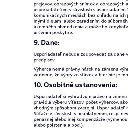
prejavov, obrazových snímok a obrazových 
usporiadateľom v súvislosti s usporiadaním
komunikačných médiách bez ohľadu na ich p
inými dielami alebo zaradením do súborného
územného obmedzenia a môže ho kedykoľvek o
určením poskytne.
9. Dane:
Usporiadateľ nebude zodpovedať za dane vyp
predpisov.
Výherca nemá právny nárok na zámenu výhry
vedomie, že výhry zo stávok a hier nie je 
10. Osobitné ustanovenia:
Usporiadateľ si vyhradzuje právo na zmenu p
pravidlá výberu víťazov, počet výhercov, ak
vhodným spôsobom zverejní. Usporiadateľ n
Súťaže v súvislosti s neuplatnením, resp. 
peňažnej alebo inej kompenzácie (výmenou c
alebo poistenia a pod.).