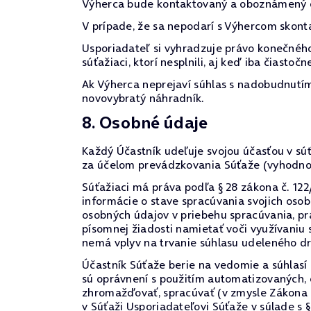
Výherca bude kontaktovaný a oboznámený o 
V prípade, že sa nepodarí s Výhercom skonta
Usporiadateľ si vyhradzuje právo konečného
súťažiaci, ktorí nesplnili, aj keď iba čiast
Ak Výherca neprejaví súhlas s nadobudnutím 
novovybratý náhradník.
8. Osobné údaje
Každý Účastník udeľuje svojou účasťou v sú
za účelom prevádzkovania Súťaže (vyhodnot
Súťažiaci má práva podľa § 28 zákona č. 122
informácie o stave spracúvania svojich oso
osobných údajov v priebehu spracúvania, prá
písomnej žiadosti namietať voči využívaniu
nemá vplyv na trvanie súhlasu udeleného d
Účastník Súťaže berie na vedomie a súhlasí
sú oprávnení s použitím automatizovaných,
zhromažďovať, spracúvať (v zmysle Zákona 
v Súťaži Usporiadateľovi Súťaže v súlade s 