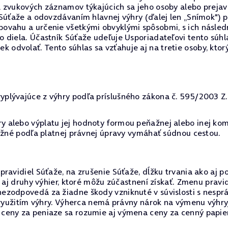
a zvukových záznamov týkajúcich sa jeho osoby alebo preja
 Súťaže a odovzdávaním hlavnej výhry (ďalej len „Snímok") 
ovahu a určenie všetkými obvyklými spôsobmi, s ich násled
 diela. Účastník Súťaže udeľuje Usporiadateľovi tento súh
dvolať. Tento súhlas sa vzťahuje aj na tretie osoby, ktor
lývajúce z výhry podľa príslušného zákona č. 595/2003 Z.z.
 alebo výplatu jej hodnoty formou peňažnej alebo inej kom
možné podľa platnej právnej úpravy vymáhať súdnou cestou.
ravidiel Súťaže, na zrušenie Súťaže, dĺžku trvania ako aj p
o aj druhy výhier, ktoré môžu zúčastnení získať. Zmenu prav
ezodpovedá za žiadne škody vzniknuté v súvislosti s nesp
nevyužitím výhry. Výherca nemá právny nárok na výmenu výhr
eny za peniaze sa rozumie aj výmena ceny za cenný papier,