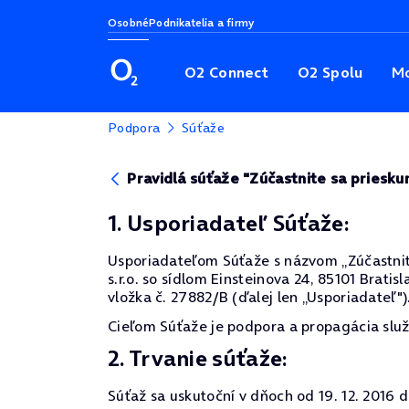
Osobné
Podnikatelia a firmy
O2 Connect
O2 Spolu
Mo
Podpora
Súťaže
Pravidlá súťaže "Zúčastnite sa pries
1. Usporiadateľ Súťaže:
Usporiadateľom Súťaže s názvom „Zúčastnite
s.r.o. so sídlom Einsteinova 24, 85101 Brat
vložka č. 27882/B (ďalej len „Usporiadateľ")
Cieľom Súťaže je podpora a propagácia služ
2. Trvanie súťaže:
Súťaž sa uskutoční v dňoch od 19. 12. 2016 do