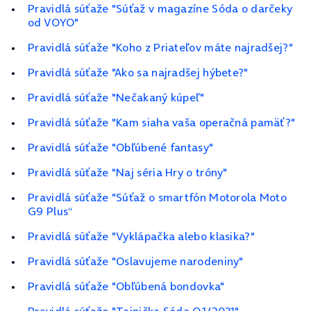
Pravidlá súťaže "Súťaž v magazíne Sóda o darčeky
od VOYO"
Pravidlá súťaže "Koho z Priateľov máte najradšej?"
Pravidlá súťaže "Ako sa najradšej hýbete?"
Pravidlá súťaže "Nečakaný kúpeľ"
Pravidlá súťaže "Kam siaha vaša operačná pamäť?"
Pravidlá súťaže "Obľúbené fantasy"
Pravidlá súťaže "Naj séria Hry o tróny"
Pravidlá súťaže "Súťaž o smartfón Motorola Moto
G9 Plus“
Pravidlá súťaže "Vyklápačka alebo klasika?"
Pravidlá súťaže "Oslavujeme narodeniny"
Pravidlá súťaže "Obľúbená bondovka"