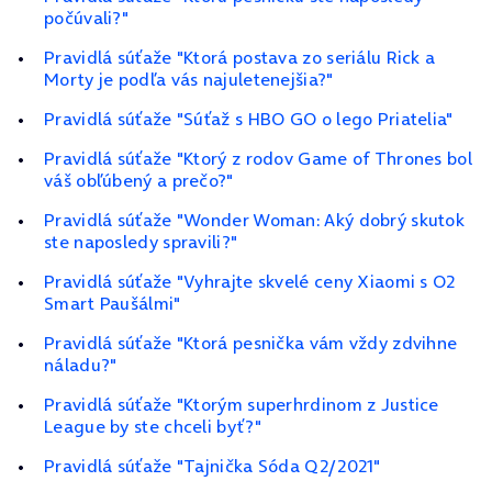
počúvali?"
Pravidlá súťaže "Ktorá postava zo seriálu Rick a
Morty je podľa vás najuletenejšia?"
Pravidlá súťaže "Súťaž s HBO GO o lego Priatelia"
Pravidlá súťaže "Ktorý z rodov Game of Thrones bol
váš obľúbený a prečo?"
Pravidlá súťaže "Wonder Woman: Aký dobrý skutok
ste naposledy spravili?"
Pravidlá súťaže "Vyhrajte skvelé ceny Xiaomi s O2
Smart Paušálmi"
Pravidlá súťaže "Ktorá pesnička vám vždy zdvihne
náladu?"
Pravidlá súťaže "Ktorým superhrdinom z Justice
League by ste chceli byť?"
Pravidlá súťaže "Tajnička Sóda Q2/2021"