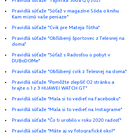
Pravidlá súťaže "Tajnička Sóda Q1/2021"
Pravidlá súťaže "Súťaž v magazíne Sóda o knihu
Kam miznú vaše peniaze"
Pravidlá súťaže "Cvik pre Mateja Tótha"
Pravidlá súťaže "Obľúbený športovec z Telesnej na
doma"
Pravidlá súťaže "Súťaž s Radosťou o pobyt v
DUBoDOMe"
Pravidlá súťaže "Obľúbený cvik z Telesnej na doma"
Pravidlá súťaže "Pomôžte zlepšiť O2 stránku a
hrajte o 1 z 3 HUAWEI WATCH GT"
Pravidlá súťaže "Mala si to vedieť na Facebooku"
Pravidlá súťaže "Mala si to vedieť na Instagrame"
Pravidlá súťaže "Čo ti urobilo v roku 2020 radosť"
Pravidlá súťaže "Máte aj vy fotografické oko?"