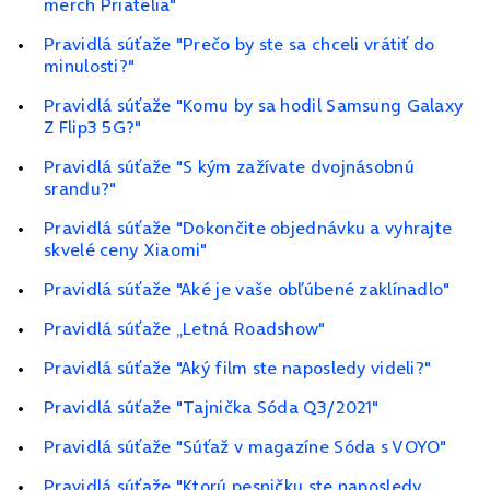
merch Priatelia"
Pravidlá súťaže "Prečo by ste sa chceli vrátiť do
minulosti?"
Pravidlá súťaže "Komu by sa hodil Samsung Galaxy
Z Flip3 5G?"
Pravidlá súťaže "S kým zažívate dvojnásobnú
srandu?"
Pravidlá súťaže "Dokončite objednávku a vyhrajte
skvelé ceny Xiaomi"
Pravidlá súťaže "Aké je vaše obľúbené zaklínadlo"
Pravidlá súťaže „Letná Roadshow"
Pravidlá súťaže "Aký film ste naposledy videli?"
Pravidlá súťaže "Tajnička Sóda Q3/2021"
Pravidlá súťaže "Súťaž v magazíne Sóda s VOYO"
Pravidlá súťaže "Ktorú pesničku ste naposledy