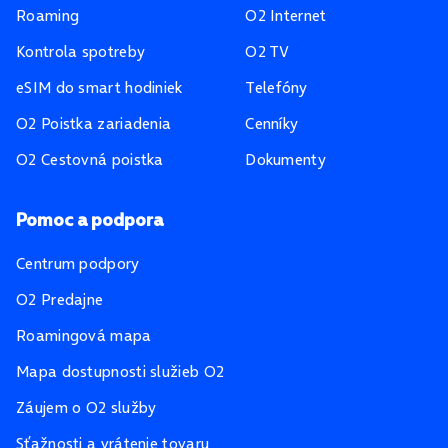
Roaming
O2 Internet
Kontrola spotreby
O2 TV
eSIM do smart hodiniek
Telefóny
O2 Poistka zariadenia
Cenníky
O2 Cestovná poistka
Dokumenty
Pomoc a podpora
Centrum podpory
O2 Predajne
Roamingová mapa
Mapa dostupnosti služieb O2
Záujem o O2 služby
Sťažnosti a vrátenie tovaru