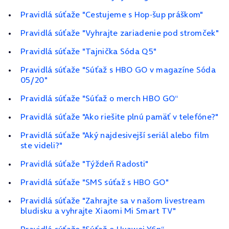
Pravidlá súťaže "Cestujeme s Hop-šup práškom"
Pravidlá súťaže "Vyhrajte zariadenie pod stromček"
Pravidlá súťaže "Tajnička Sóda Q5"
Pravidlá súťaže "Súťaž s HBO GO v magazíne Sóda
05/20"
Pravidlá súťaže "Súťaž o merch HBO GO“
Pravidlá súťaže "Ako riešite plnú pamäť v telefóne?"
Pravidlá súťaže "Aký najdesivejší seriál alebo film
ste videli?"
Pravidlá súťaže "Týždeň Radosti"
Pravidlá súťaže "SMS súťaž s HBO GO"
Pravidlá súťaže "Zahrajte sa v našom livestream
bludisku a vyhrajte Xiaomi Mi Smart TV"