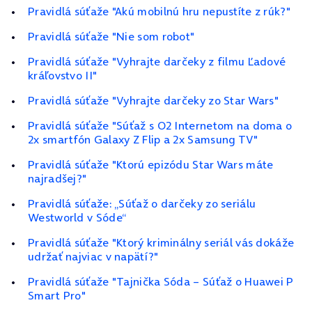
Pravidlá súťaže "Akú mobilnú hru nepustíte z rúk?"
Pravidlá súťaže "Nie som robot"
Pravidlá súťaže "Vyhrajte darčeky z filmu Ľadové
kráľovstvo II"
Pravidlá súťaže "Vyhrajte darčeky zo Star Wars"
Pravidlá súťaže "Súťaž s O2 Internetom na doma o
2x smartfón Galaxy Z Flip a 2x Samsung TV"
Pravidlá súťaže "Ktorú epizódu Star Wars máte
najradšej?"
Pravidlá súťaže: „Súťaž o darčeky zo seriálu
Westworld v Sóde“
Pravidlá súťaže "Ktorý kriminálny seriál vás dokáže
udržať najviac v napätí?"
Pravidlá súťaže "Tajnička Sóda – Súťaž o Huawei P
Smart Pro"