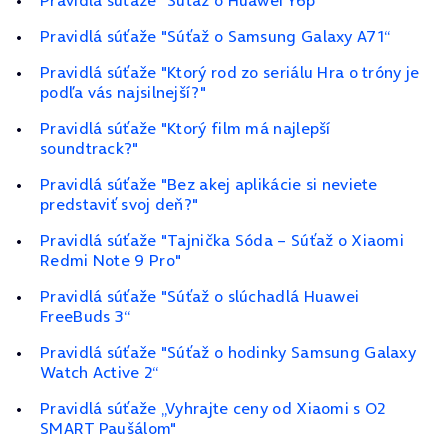
Pravidlá súťaže "Súťaž o Huawei Y6p“
Pravidlá súťaže "Súťaž o Samsung Galaxy A71“
Pravidlá súťaže "Ktorý rod zo seriálu Hra o tróny je
podľa vás najsilnejší?"
Pravidlá súťaže "Ktorý film má najlepší
soundtrack?"
Pravidlá súťaže "Bez akej aplikácie si neviete
predstaviť svoj deň?"
Pravidlá súťaže "Tajnička Sóda – Súťaž o Xiaomi
Redmi Note 9 Pro"
Pravidlá súťaže "Súťaž o slúchadlá Huawei
FreeBuds 3“
Pravidlá súťaže "Súťaž o hodinky Samsung Galaxy
Watch Active 2“
Pravidlá súťaže „Vyhrajte ceny od Xiaomi s O2
SMART Paušálom"