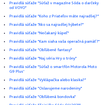
Pravidlá súťaže "Súťaž v magazíne Sóda o darčeky
od VOYO"
Pravidlá súťaže "Koho z Priateľov máte najradšej?"
Pravidlá súťaže "Ako sa najradšej hýbete?"
Pravidlá súťaže "Nečakaný kúpeľ"
Pravidlá súťaže "Kam siaha vaša operačná pamäť?"
Pravidlá súťaže "Obľúbené fantasy"
Pravidlá súťaže "Naj séria Hry o tróny"
Pravidlá súťaže "Súťaž o smartfón Motorola Moto
G9 Plus“
Pravidlá súťaže "Vyklápačka alebo klasika?"
Pravidlá súťaže "Oslavujeme narodeniny"
Pravidlá súťaže "Obľúbená bondovka"