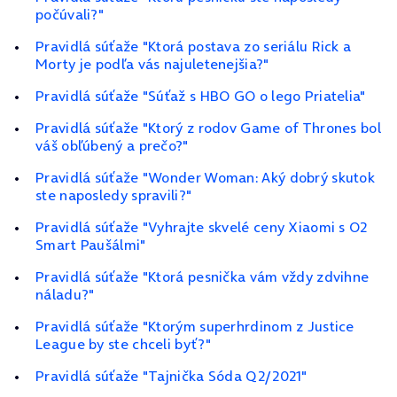
počúvali?"
Pravidlá súťaže "Ktorá postava zo seriálu Rick a
Morty je podľa vás najuletenejšia?"
Pravidlá súťaže "Súťaž s HBO GO o lego Priatelia"
Pravidlá súťaže "Ktorý z rodov Game of Thrones bol
váš obľúbený a prečo?"
Pravidlá súťaže "Wonder Woman: Aký dobrý skutok
ste naposledy spravili?"
Pravidlá súťaže "Vyhrajte skvelé ceny Xiaomi s O2
Smart Paušálmi"
Pravidlá súťaže "Ktorá pesnička vám vždy zdvihne
náladu?"
Pravidlá súťaže "Ktorým superhrdinom z Justice
League by ste chceli byť?"
Pravidlá súťaže "Tajnička Sóda Q2/2021"