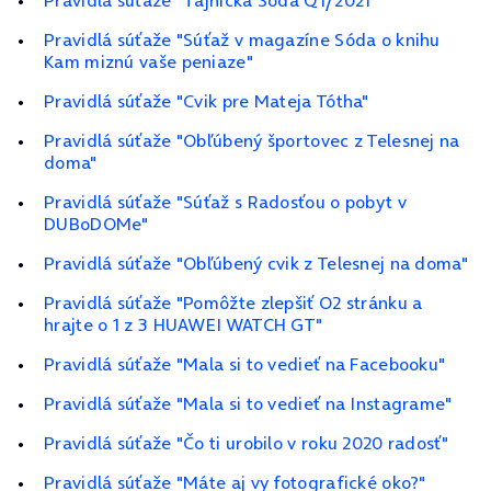
Pravidlá súťaže "Tajnička Sóda Q1/2021"
Pravidlá súťaže "Súťaž v magazíne Sóda o knihu
Kam miznú vaše peniaze"
Pravidlá súťaže "Cvik pre Mateja Tótha"
Pravidlá súťaže "Obľúbený športovec z Telesnej na
doma"
Pravidlá súťaže "Súťaž s Radosťou o pobyt v
DUBoDOMe"
Pravidlá súťaže "Obľúbený cvik z Telesnej na doma"
Pravidlá súťaže "Pomôžte zlepšiť O2 stránku a
hrajte o 1 z 3 HUAWEI WATCH GT"
Pravidlá súťaže "Mala si to vedieť na Facebooku"
Pravidlá súťaže "Mala si to vedieť na Instagrame"
Pravidlá súťaže "Čo ti urobilo v roku 2020 radosť"
Pravidlá súťaže "Máte aj vy fotografické oko?"