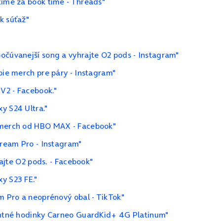
time za book time - Threads"
k súťaž"
očúvanejší song a vyhrajte O2 pods - Instagram"
bie merch pre páry - Instagram"
V2 - Facebook."
y S24 Ultra."
a merch od HBO MAX - Facebook"
tream Pro - Instagram"
rajte O2 pods. - Facebook"
y S23 FE."
m Pro a neoprénový obal - TikTok"
gentné hodinky Carneo GuardKid+ 4G Platinum"