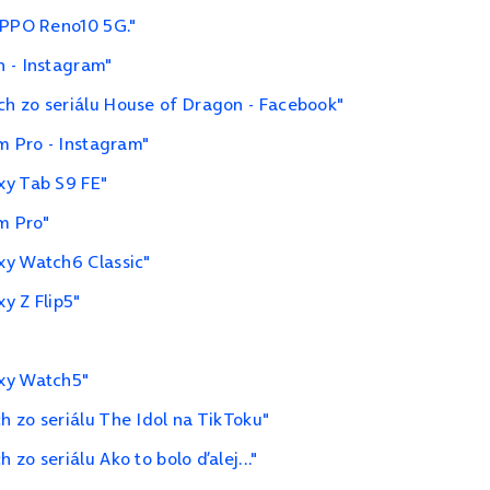
OPPO Reno10 5G."
h - Instagram"
h zo seriálu House of Dragon - Facebook"
m Pro - Instagram"
xy Tab S9 FE"
m Pro"
xy Watch6 Classic"
y Z Flip5"
axy Watch5"
 zo seriálu The Idol na TikToku"
zo seriálu Ako to bolo ďalej..."