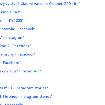
čový vysávač Xiaomi Vacuum Cleaner G20 Lite"
msung súťaž"
ami – 11/2025"
Motorola - Facebook"
7 - Instagram"
Pad 2 - Facebook"
 Samsung - Facebook"
 - Facebook"
xy Z Flip7 - Instagram"
 Of Us - Instagram stories"
 Thrones - Instagram stories"
9a - Facebook"