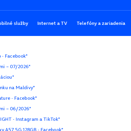
bilné služby
Internet a TV
Telefóny a zariadenia
o - Facebook"
ami – 07/2026"
káciou"
enku na Maldivy"
ature - Facebook"
ami – 06/2026"
IGHT - Instagram a TikTok"
xy A57 5G 128GB - Facebook"