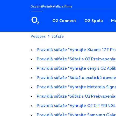
Osobné
Podnikatelia a firmy
O2 Connect
O2 Spolu
Mo
Podpora
Súťaže
Pravidlá súťaže "Vyhrajte Xiaomi 17T Pr
Pravidlá súťaže "Súťaž s O2 Prekvapeni
Pravidlá súťaže "Vyhrajte ceny s O2 Apli
Pravidlá súťaže "Súťaž o exotickú dovol
Pravidlá súťaže "Vyhrajte Motorola Sign
Pravidlá súťaže "Súťaž s O2 Prekvapeni
Pravidlá súťaže "Vyhrajte O2 CITYRINGL
Pravidlá súťaže "Vyhrajte Samsung Gala