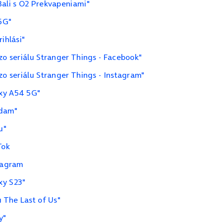
Bali s O2 Prekvapeniami"
 5G"
ihlási"
zo seriálu Stranger Things - Facebook"
zo seriálu Stranger Things - Instagram"
axy A54 5G"
Adam"
u"
Tok
stagram
xy S23"
u The Last of Us"
y"