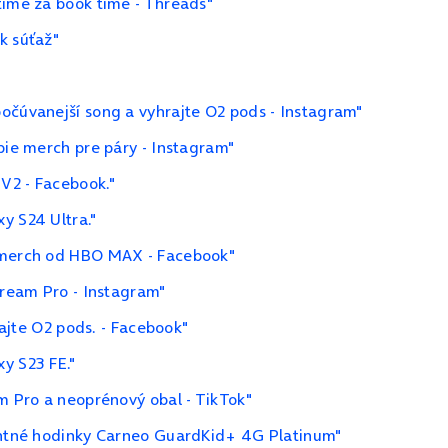
time za book time - Threads"
k súťaž"
očúvanejší song a vyhrajte O2 pods - Instagram"
bie merch pre páry - Instagram"
V2 - Facebook."
y S24 Ultra."
a merch od HBO MAX - Facebook"
tream Pro - Instagram"
rajte O2 pods. - Facebook"
y S23 FE."
m Pro a neoprénový obal - TikTok"
gentné hodinky Carneo GuardKid+ 4G Platinum"