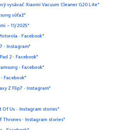
čový vysávač Xiaomi Vacuum Cleaner G20 Lite"
msung súťaž"
ami – 11/2025"
Motorola - Facebook"
7 - Instagram"
Pad 2 - Facebook"
 Samsung - Facebook"
 - Facebook"
xy Z Flip7 - Instagram"
 Of Us - Instagram stories"
 Thrones - Instagram stories"
9a - Facebook"