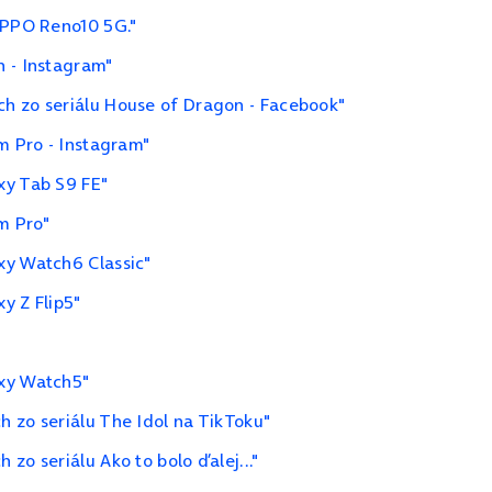
OPPO Reno10 5G."
h - Instagram"
h zo seriálu House of Dragon - Facebook"
m Pro - Instagram"
xy Tab S9 FE"
m Pro"
xy Watch6 Classic"
y Z Flip5"
axy Watch5"
 zo seriálu The Idol na TikToku"
zo seriálu Ako to bolo ďalej..."