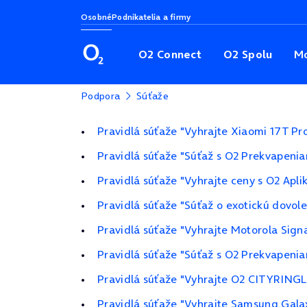
Osobné
Podnikatelia a firmy
O2 Connect
O2 Spolu
Mo
Podpora
Súťaže
Pravidlá súťaže "Vyhrajte Xiaomi 17T Pr
Pravidlá súťaže "Súťaž s O2 Prekvapeni
Pravidlá súťaže "Vyhrajte ceny s O2 Apli
Pravidlá súťaže "Súťaž o exotickú dovol
Pravidlá súťaže "Vyhrajte Motorola Sign
Pravidlá súťaže "Súťaž s O2 Prekvapeni
Pravidlá súťaže "Vyhrajte O2 CITYRINGL
Pravidlá súťaže "Vyhrajte Samsung Gala