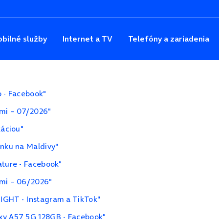
bilné služby
Internet a TV
Telefóny a zariadenia
o - Facebook"
ami – 07/2026"
káciou"
enku na Maldivy"
ature - Facebook"
ami – 06/2026"
IGHT - Instagram a TikTok"
xy A57 5G 128GB - Facebook"