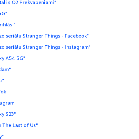
Bali s O2 Prekvapeniami"
 5G"
ihlási"
zo seriálu Stranger Things - Facebook"
zo seriálu Stranger Things - Instagram"
axy A54 5G"
Adam"
u"
Tok
stagram
xy S23"
u The Last of Us"
y"