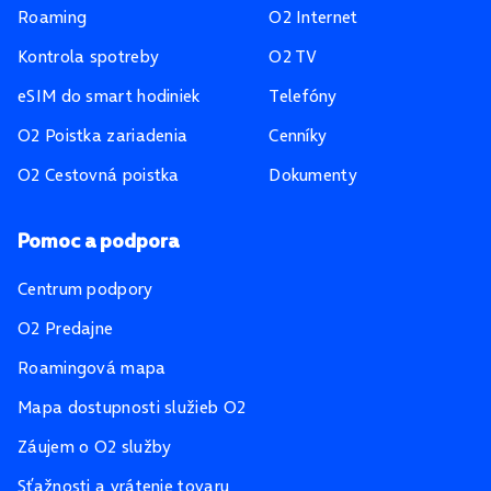
Roaming
O2 Internet
Kontrola spotreby
O2 TV
eSIM do smart hodiniek
Telefóny
O2 Poistka zariadenia
Cenníky
O2 Cestovná poistka
Dokumenty
Pomoc a podpora
Centrum podpory
O2 Predajne
Roamingová mapa
Mapa dostupnosti služieb O2
Záujem o O2 služby
Sťažnosti a vrátenie tovaru