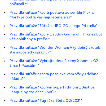
počúvali?"
Pravidlá súťaže "Ktorá postava zo seriálu Rick a
Morty je podľa vás najuletenejšia?"
Pravidlá súťaže "Súťaž s HBO GO o lego Priatelia"
Pravidlá súťaže "Ktorý z rodov Game of Thrones bol
váš obľúbený a prečo?"
Pravidlá súťaže "Wonder Woman: Aký dobrý skutok
ste naposledy spravili?"
Pravidlá súťaže "Vyhrajte skvelé ceny Xiaomi s O2
Smart Paušálmi"
Pravidlá súťaže "Ktorá pesnička vám vždy zdvihne
náladu?"
Pravidlá súťaže "Ktorým superhrdinom z Justice
League by ste chceli byť?"
Pravidlá súťaže "Tajnička Sóda Q2/2021"