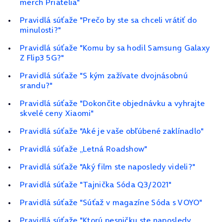
merch Priatelia"
Pravidlá súťaže "Prečo by ste sa chceli vrátiť do
minulosti?"
Pravidlá súťaže "Komu by sa hodil Samsung Galaxy
Z Flip3 5G?"
Pravidlá súťaže "S kým zažívate dvojnásobnú
srandu?"
Pravidlá súťaže "Dokončite objednávku a vyhrajte
skvelé ceny Xiaomi"
Pravidlá súťaže "Aké je vaše obľúbené zaklínadlo"
Pravidlá súťaže „Letná Roadshow"
Pravidlá súťaže "Aký film ste naposledy videli?"
Pravidlá súťaže "Tajnička Sóda Q3/2021"
Pravidlá súťaže "Súťaž v magazíne Sóda s VOYO"
Pravidlá súťaže "Ktorú pesničku ste naposledy