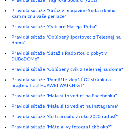
Pravidlá súťaže "Tajnička Sóda Q1/2021"
Pravidlá súťaže "Súťaž v magazíne Sóda o knihu
Kam miznú vaše peniaze"
Pravidlá súťaže "Cvik pre Mateja Tótha"
Pravidlá súťaže "Obľúbený športovec z Telesnej na
doma"
Pravidlá súťaže "Súťaž s Radosťou o pobyt v
DUBoDOMe"
Pravidlá súťaže "Obľúbený cvik z Telesnej na doma"
Pravidlá súťaže "Pomôžte zlepšiť O2 stránku a
hrajte o 1 z 3 HUAWEI WATCH GT"
Pravidlá súťaže "Mala si to vedieť na Facebooku"
Pravidlá súťaže "Mala si to vedieť na Instagrame"
Pravidlá súťaže "Čo ti urobilo v roku 2020 radosť"
Pravidlá súťaže "Máte aj vy fotografické oko?"