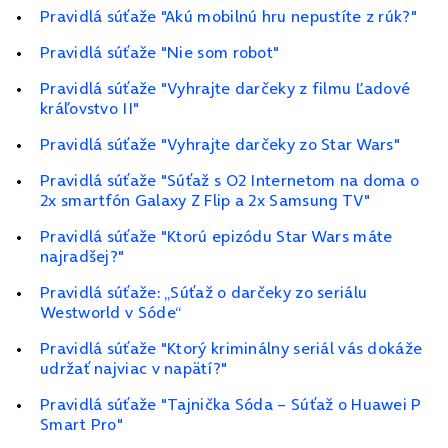
Pravidlá súťaže "Akú mobilnú hru nepustíte z rúk?"
Pravidlá súťaže "Nie som robot"
Pravidlá súťaže "Vyhrajte darčeky z filmu Ľadové
kráľovstvo II"
Pravidlá súťaže "Vyhrajte darčeky zo Star Wars"
Pravidlá súťaže "Súťaž s O2 Internetom na doma o
2x smartfón Galaxy Z Flip a 2x Samsung TV"
Pravidlá súťaže "Ktorú epizódu Star Wars máte
najradšej?"
Pravidlá súťaže: „Súťaž o darčeky zo seriálu
Westworld v Sóde“
Pravidlá súťaže "Ktorý kriminálny seriál vás dokáže
udržať najviac v napätí?"
Pravidlá súťaže "Tajnička Sóda – Súťaž o Huawei P
Smart Pro"