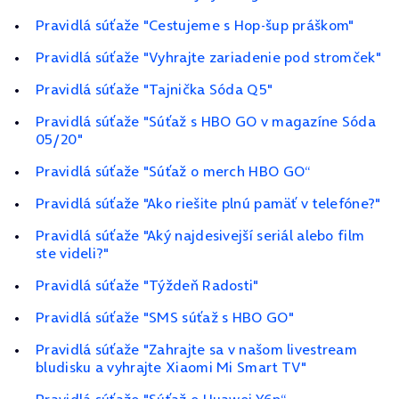
Pravidlá súťaže "Cestujeme s Hop-šup práškom"
Pravidlá súťaže "Vyhrajte zariadenie pod stromček"
Pravidlá súťaže "Tajnička Sóda Q5"
Pravidlá súťaže "Súťaž s HBO GO v magazíne Sóda
05/20"
Pravidlá súťaže "Súťaž o merch HBO GO“
Pravidlá súťaže "Ako riešite plnú pamäť v telefóne?"
Pravidlá súťaže "Aký najdesivejší seriál alebo film
ste videli?"
Pravidlá súťaže "Týždeň Radosti"
Pravidlá súťaže "SMS súťaž s HBO GO"
Pravidlá súťaže "Zahrajte sa v našom livestream
bludisku a vyhrajte Xiaomi Mi Smart TV"