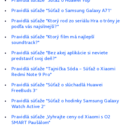
Pravidlá súťaže "Súťaž o Huawei Y6p“
Pravidlá súťaže "Súťaž o Samsung Galaxy A71“
Pravidlá súťaže "Ktorý rod zo seriálu Hra o tróny je
podľa vás najsilnejší?"
Pravidlá súťaže "Ktorý film má najlepší
soundtrack?"
Pravidlá súťaže "Bez akej aplikácie si neviete
predstaviť svoj deň?"
Pravidlá súťaže "Tajnička Sóda – Súťaž o Xiaomi
Redmi Note 9 Pro"
Pravidlá súťaže "Súťaž o slúchadlá Huawei
FreeBuds 3“
Pravidlá súťaže "Súťaž o hodinky Samsung Galaxy
Watch Active 2“
Pravidlá súťaže „Vyhrajte ceny od Xiaomi s O2
SMART Paušálom"