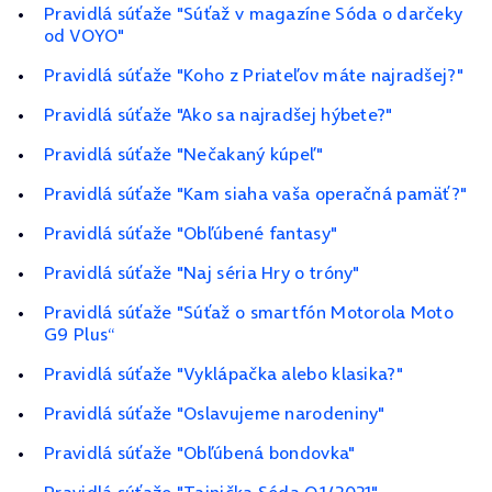
Pravidlá súťaže "Súťaž v magazíne Sóda o darčeky
od VOYO"
Pravidlá súťaže "Koho z Priateľov máte najradšej?"
Pravidlá súťaže "Ako sa najradšej hýbete?"
Pravidlá súťaže "Nečakaný kúpeľ"
Pravidlá súťaže "Kam siaha vaša operačná pamäť?"
Pravidlá súťaže "Obľúbené fantasy"
Pravidlá súťaže "Naj séria Hry o tróny"
Pravidlá súťaže "Súťaž o smartfón Motorola Moto
G9 Plus“
Pravidlá súťaže "Vyklápačka alebo klasika?"
Pravidlá súťaže "Oslavujeme narodeniny"
Pravidlá súťaže "Obľúbená bondovka"