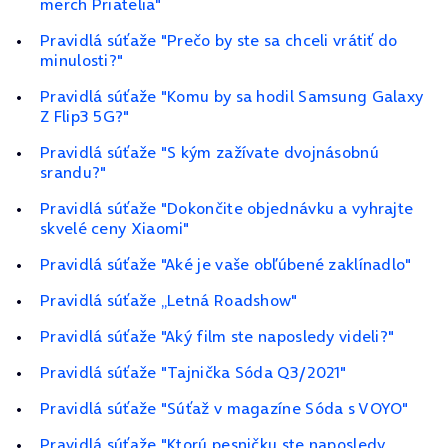
merch Priatelia"
Pravidlá súťaže "Prečo by ste sa chceli vrátiť do
minulosti?"
Pravidlá súťaže "Komu by sa hodil Samsung Galaxy
Z Flip3 5G?"
Pravidlá súťaže "S kým zažívate dvojnásobnú
srandu?"
Pravidlá súťaže "Dokončite objednávku a vyhrajte
skvelé ceny Xiaomi"
Pravidlá súťaže "Aké je vaše obľúbené zaklínadlo"
Pravidlá súťaže „Letná Roadshow"
Pravidlá súťaže "Aký film ste naposledy videli?"
Pravidlá súťaže "Tajnička Sóda Q3/2021"
Pravidlá súťaže "Súťaž v magazíne Sóda s VOYO"
Pravidlá súťaže "Ktorú pesničku ste naposledy