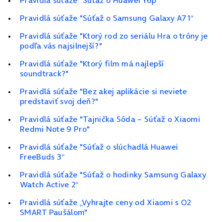
Pravidlá súťaže "Súťaž o Huawei Y6p“
Pravidlá súťaže "Súťaž o Samsung Galaxy A71“
Pravidlá súťaže "Ktorý rod zo seriálu Hra o tróny je
podľa vás najsilnejší?"
Pravidlá súťaže "Ktorý film má najlepší
soundtrack?"
Pravidlá súťaže "Bez akej aplikácie si neviete
predstaviť svoj deň?"
Pravidlá súťaže "Tajnička Sóda – Súťaž o Xiaomi
Redmi Note 9 Pro"
Pravidlá súťaže "Súťaž o slúchadlá Huawei
FreeBuds 3“
Pravidlá súťaže "Súťaž o hodinky Samsung Galaxy
Watch Active 2“
Pravidlá súťaže „Vyhrajte ceny od Xiaomi s O2
SMART Paušálom"