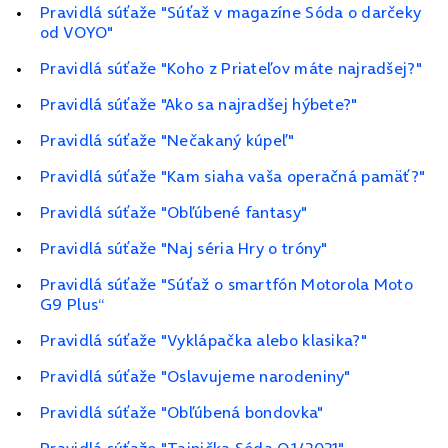
Pravidlá súťaže "Súťaž v magazíne Sóda o darčeky
od VOYO"
Pravidlá súťaže "Koho z Priateľov máte najradšej?"
Pravidlá súťaže "Ako sa najradšej hýbete?"
Pravidlá súťaže "Nečakaný kúpeľ"
Pravidlá súťaže "Kam siaha vaša operačná pamäť?"
Pravidlá súťaže "Obľúbené fantasy"
Pravidlá súťaže "Naj séria Hry o tróny"
Pravidlá súťaže "Súťaž o smartfón Motorola Moto
G9 Plus“
Pravidlá súťaže "Vyklápačka alebo klasika?"
Pravidlá súťaže "Oslavujeme narodeniny"
Pravidlá súťaže "Obľúbená bondovka"