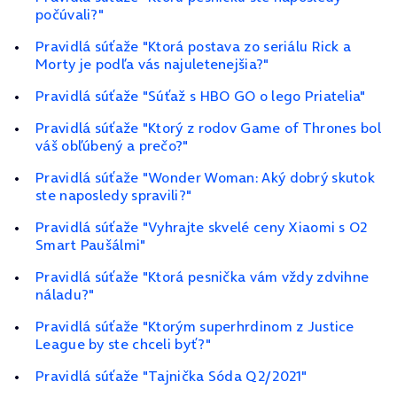
počúvali?"
Pravidlá súťaže "Ktorá postava zo seriálu Rick a
Morty je podľa vás najuletenejšia?"
Pravidlá súťaže "Súťaž s HBO GO o lego Priatelia"
Pravidlá súťaže "Ktorý z rodov Game of Thrones bol
váš obľúbený a prečo?"
Pravidlá súťaže "Wonder Woman: Aký dobrý skutok
ste naposledy spravili?"
Pravidlá súťaže "Vyhrajte skvelé ceny Xiaomi s O2
Smart Paušálmi"
Pravidlá súťaže "Ktorá pesnička vám vždy zdvihne
náladu?"
Pravidlá súťaže "Ktorým superhrdinom z Justice
League by ste chceli byť?"
Pravidlá súťaže "Tajnička Sóda Q2/2021"