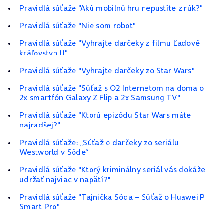
Pravidlá súťaže "Akú mobilnú hru nepustíte z rúk?"
Pravidlá súťaže "Nie som robot"
Pravidlá súťaže "Vyhrajte darčeky z filmu Ľadové
kráľovstvo II"
Pravidlá súťaže "Vyhrajte darčeky zo Star Wars"
Pravidlá súťaže "Súťaž s O2 Internetom na doma o
2x smartfón Galaxy Z Flip a 2x Samsung TV"
Pravidlá súťaže "Ktorú epizódu Star Wars máte
najradšej?"
Pravidlá súťaže: „Súťaž o darčeky zo seriálu
Westworld v Sóde“
Pravidlá súťaže "Ktorý kriminálny seriál vás dokáže
udržať najviac v napätí?"
Pravidlá súťaže "Tajnička Sóda – Súťaž o Huawei P
Smart Pro"