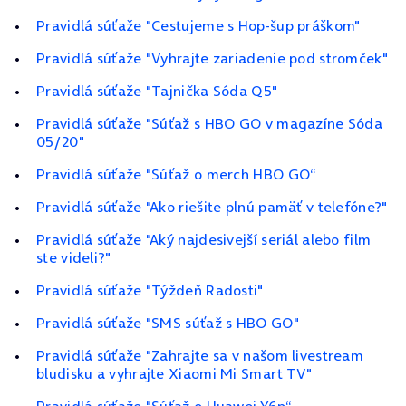
Pravidlá súťaže "Cestujeme s Hop-šup práškom"
Pravidlá súťaže "Vyhrajte zariadenie pod stromček"
Pravidlá súťaže "Tajnička Sóda Q5"
Pravidlá súťaže "Súťaž s HBO GO v magazíne Sóda
05/20"
Pravidlá súťaže "Súťaž o merch HBO GO“
Pravidlá súťaže "Ako riešite plnú pamäť v telefóne?"
Pravidlá súťaže "Aký najdesivejší seriál alebo film
ste videli?"
Pravidlá súťaže "Týždeň Radosti"
Pravidlá súťaže "SMS súťaž s HBO GO"
Pravidlá súťaže "Zahrajte sa v našom livestream
bludisku a vyhrajte Xiaomi Mi Smart TV"