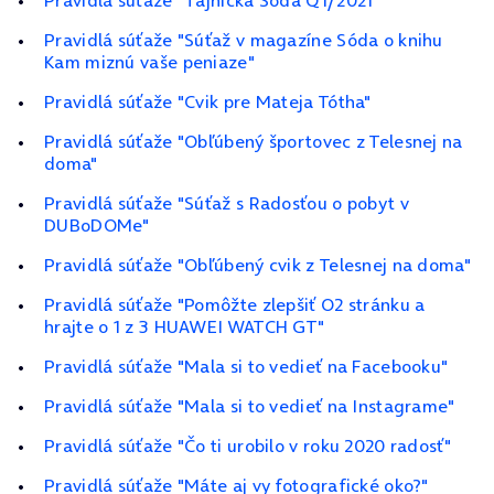
Pravidlá súťaže "Tajnička Sóda Q1/2021"
Pravidlá súťaže "Súťaž v magazíne Sóda o knihu
Kam miznú vaše peniaze"
Pravidlá súťaže "Cvik pre Mateja Tótha"
Pravidlá súťaže "Obľúbený športovec z Telesnej na
doma"
Pravidlá súťaže "Súťaž s Radosťou o pobyt v
DUBoDOMe"
Pravidlá súťaže "Obľúbený cvik z Telesnej na doma"
Pravidlá súťaže "Pomôžte zlepšiť O2 stránku a
hrajte o 1 z 3 HUAWEI WATCH GT"
Pravidlá súťaže "Mala si to vedieť na Facebooku"
Pravidlá súťaže "Mala si to vedieť na Instagrame"
Pravidlá súťaže "Čo ti urobilo v roku 2020 radosť"
Pravidlá súťaže "Máte aj vy fotografické oko?"