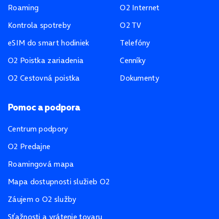
Roaming
O2 Internet
Kontrola spotreby
O2 TV
eSIM do smart hodiniek
Telefóny
O2 Poistka zariadenia
Cenníky
O2 Cestovná poistka
Dokumenty
Pomoc a podpora
Centrum podpory
O2 Predajne
Roamingová mapa
Mapa dostupnosti služieb O2
Záujem o O2 služby
Sťažnosti a vrátenie tovaru